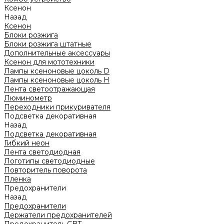
Ксенон
Назад
Ксенон
Блоки розжига
Блоки розжига штатные
Дополнительные аксессуары
Ксенон для мототехники
Лампы ксеноновые цоколь D
Лампы ксеноновые цоколь H
Лента светоотражающая
Люминометр
Переходники прикуривателя
Подсветка декоративная
Назад
Подсветка декоративная
Гибкий неон
Лента светодиодная
Логотипы светодиодные
Повторитель поворота
Пленка
Предохранители
Назад
Предохранители
Держатели предохранителей