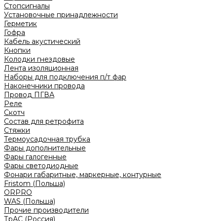
Стопсигналы
Установочные принадлежности
Герметик
Гофра
Кабель акустический
Кнопки
Колодки гнездовые
Лента изоляционная
Наборы для подключения п/т фар
Наконечники провода
Провод ПГВА
Реле
Скотч
Состав для ретрофита
Стяжки
Термоусадочная трубка
Фары дополнительные
Фары галогенные
Фары светодиодные
Фонари габаритные, маркерные, контурные
Fristom (Польша)
ORPRO
WAS (Польша)
Прочие производители
ТрАС (Россия)