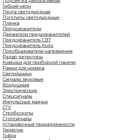
Подсветка декоративная
Гибкий неон
Лента светодиодная
Логотипы светодиодные
Пленка
Предохранители
Держатели предохранителей
Предохранитель CBT
Предохранитель Koito
Преобразователи напряжения
Радар-детекторы
Коврики для приборной панели
Рамки для номера
Светильники
Сигналы звуковые
Воздушные
Электрические
Спецсигналы
Импульсные маячки
СГУ
Стробоскопы
Стопсигналы
Установочные принадлежности
Герметик
Гофра