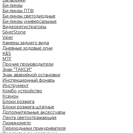
Батарейки
Би-линзы
Би-линзы ПТФ
Би-линзы светодиодные
Би-линзы универсальные
Видеорегистраторы
SilverStone
Viper
Камеры заднего вида
Дневные ходовые огни
K&S
MTF
Прочие производители
Знак "ТАКСИ"
Знак аварийной остановки
Инспекционный фонарь
Инструмент
Комбо устройство
Ксенон
Блоки розжига
Блоки розжига штатные
Дополнительные аксессуары
Лента светоотражающая
Люминометр
Переходники прикуривателя