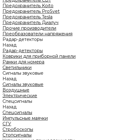
Предохранитель CBT
Предохранитель Koito
Предохранитель ProSvet
Предохранитель Tesla
Предохранитель Диалуч
Прочие производители
Преобразователи напряжения
Радар-детекторы
Назад
Радар-детекторы
Коврики для приборной панели
Рамки для номера
Светильники
Сигналы звуковые
Назад
Сигналы звуковые
Воздушные
Электрические
Спецсигналы
Назад
Спецсигналы
Импульсные маячки
СГУ
Стробоскопы
Стопсигналы