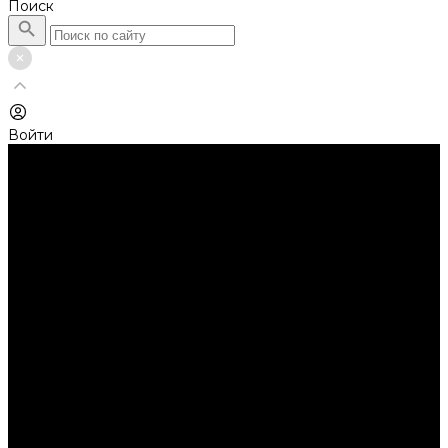
Поиск
Войти
Каталог товаров
Автолампы головного света
Галогенные лампы
Светодиодные лампы
Автолампы сигнальные и салонные
Лампы накаливания
Лампы светодиодные
Аксессуары
Аксессуары для ламп и фар
Ангельские глазки
Заглушки для фар
Колпачки
Ароматизаторы
Балки светодиодные
AURORA
Батарейки
Би-линзы