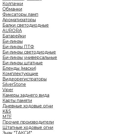
Колпачки
Обманки
Фиксаторы ламп
Ароматизаторы
Балки светодиодные
AURORA
Батарейки
Би-линзы
Би-линзы ПТФ
Би-линзы светодиодные
Би-линзы универсальные
Би-линзы штатные
Бленды (маски)
Комплектующие
Видеорегистраторы
SilverStone
Viper
Камеры заднего вида
Карты памяти
Дневные ходовые огни
K&S
MTF
Прочие производители
Штатные ходовые огни
Знак "ТАКСИ"