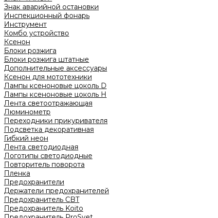
Знак аварийной остановки
Инспекционный фонарь
Инструмент
Комбо устройство
Ксенон
Блоки розжига
Блоки розжига штатные
Дополнительные аксессуары
Ксенон для мототехники
Лампы ксеноновые цоколь D
Лампы ксеноновые цоколь H
Лента светоотражающая
Люминометр
Переходники прикуривателя
Подсветка декоративная
Гибкий неон
Лента светодиодная
Логотипы светодиодные
Повторитель поворота
Пленка
Предохранители
Держатели предохранителей
Предохранитель CBT
Предохранитель Koito
Предохранитель ProSvet