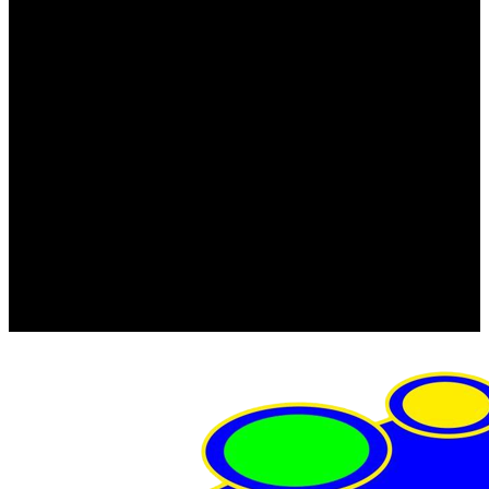
FRISTOM (Польша)
MTF
ORPRO
WAS (Польша)
РОССИЯ
Фонарь освещения номерного знака
Штатные фары и фонари
Щетки стеклоочистителя
Сервис
Акции
Компания
Отзывы
Политика конфиденциальности
Контакты
Помощь
Условия оплаты
Условия доставки