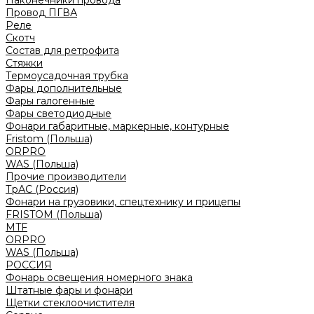
Наконечники провода
Провод ПГВА
Реле
Скотч
Состав для ретрофита
Стяжки
Термоусадочная трубка
Фары дополнительные
Фары галогенные
Фары светодиодные
Фонари габаритные, маркерные, контурные
Fristom (Польша)
ORPRO
WAS (Польша)
Прочие производители
ТрАС (Россия)
Фонари на грузовики, спецтехнику и прицепы
FRISTOM (Польша)
MTF
ORPRO
WAS (Польша)
РОССИЯ
Фонарь освещения номерного знака
Штатные фары и фонари
Щетки стеклоочистителя