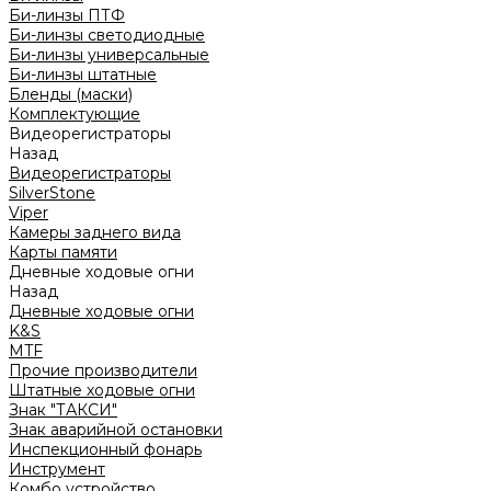
Би-линзы ПТФ
Би-линзы светодиодные
Би-линзы универсальные
Би-линзы штатные
Бленды (маски)
Комплектующие
Видеорегистраторы
Назад
Видеорегистраторы
SilverStone
Viper
Камеры заднего вида
Карты памяти
Дневные ходовые огни
Назад
Дневные ходовые огни
K&S
MTF
Прочие производители
Штатные ходовые огни
Знак "ТАКСИ"
Знак аварийной остановки
Инспекционный фонарь
Инструмент
Комбо устройство