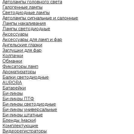
Автолампы головного света
Галогенные лампы
Светодиодные лампы
Автолампы сигнальные и салонные
Лампы накаливания
Лампы светодиодные
Аксессуары
Аксессуары для ламп и фар
Ангельские глазки
Заглушки для фар
Колпачки
Обманки
Фиксаторы ламп
Ароматизаторы
Балки светодиодные
AURORA
Батарейки
Би-линзы
Би-линзы ПТФ
Би-линзы светодиодные
Би-линзы универсальные
Би-линзы штатные
Бленды (маски)
Комплектующие
Видеорегистраторы