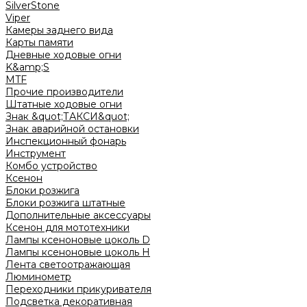
SilverStone
Viper
Камеры заднего вида
Карты памяти
Дневные ходовые огни
K&amp;S
MTF
Прочие производители
Штатные ходовые огни
Знак &quot;ТАКСИ&quot;
Знак аварийной остановки
Инспекционный фонарь
Инструмент
Комбо устройство
Ксенон
Блоки розжига
Блоки розжига штатные
Дополнительные аксессуары
Ксенон для мототехники
Лампы ксеноновые цоколь D
Лампы ксеноновые цоколь H
Лента светоотражающая
Люминометр
Переходники прикуривателя
Подсветка декоративная