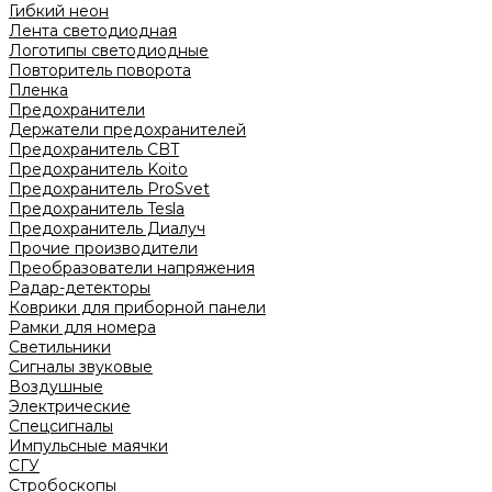
Гибкий неон
Лента светодиодная
Логотипы светодиодные
Повторитель поворота
Пленка
Предохранители
Держатели предохранителей
Предохранитель CBT
Предохранитель Koito
Предохранитель ProSvet
Предохранитель Tesla
Предохранитель Диалуч
Прочие производители
Преобразователи напряжения
Радар-детекторы
Коврики для приборной панели
Рамки для номера
Светильники
Сигналы звуковые
Воздушные
Электрические
Спецсигналы
Импульсные маячки
СГУ
Стробоскопы