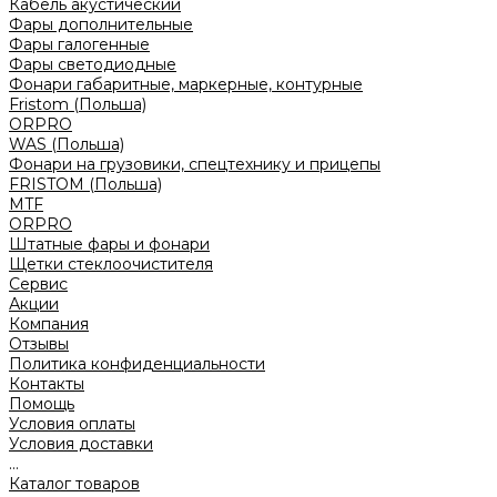
Кабель акустический
Фары дополнительные
Фары галогенные
Фары светодиодные
Фонари габаритные, маркерные, контурные
Fristom (Польша)
ORPRO
WAS (Польша)
Фонари на грузовики, спецтехнику и прицепы
FRISTOM (Польша)
MTF
ORPRO
Штатные фары и фонари
Щетки стеклоочистителя
Сервис
Акции
Компания
Отзывы
Политика конфиденциальности
Контакты
Помощь
Условия оплаты
Условия доставки
...
Каталог товаров