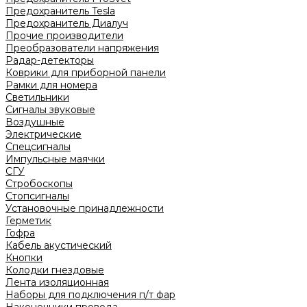
Предохранитель Tesla
Предохранитель Диалуч
Прочие производители
Преобразователи напряжения
Радар-детекторы
Коврики для приборной панели
Рамки для номера
Светильники
Сигналы звуковые
Воздушные
Электрические
Спецсигналы
Импульсные маячки
СГУ
Стробоскопы
Стопсигналы
Установочные принадлежности
Герметик
Гофра
Кабель акустический
Кнопки
Колодки гнездовые
Лента изоляционная
Наборы для подключения п/т фар