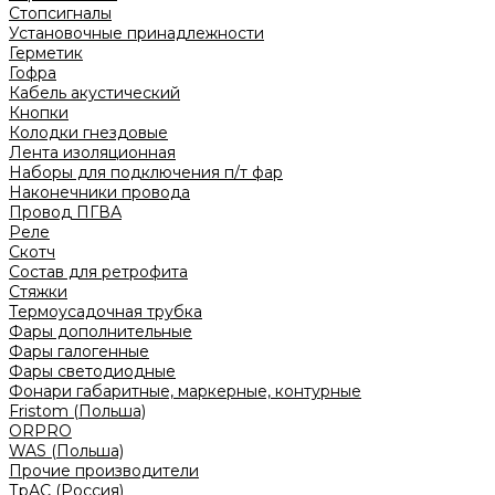
Стопсигналы
Установочные принадлежности
Герметик
Гофра
Кабель акустический
Кнопки
Колодки гнездовые
Лента изоляционная
Наборы для подключения п/т фар
Наконечники провода
Провод ПГВА
Реле
Скотч
Состав для ретрофита
Стяжки
Термоусадочная трубка
Фары дополнительные
Фары галогенные
Фары светодиодные
Фонари габаритные, маркерные, контурные
Fristom (Польша)
ORPRO
WAS (Польша)
Прочие производители
ТрАС (Россия)