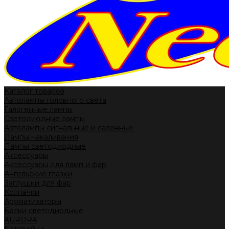
Каталог товаров
Автолампы головного света
Галогенные лампы
Светодиодные лампы
Автолампы сигнальные и салонные
Лампы накаливания
Лампы светодиодные
Аксессуары
Аксессуары для ламп и фар
Ангельские глазки
Заглушки для фар
Колпачки
Ароматизаторы
Балки светодиодные
AURORA