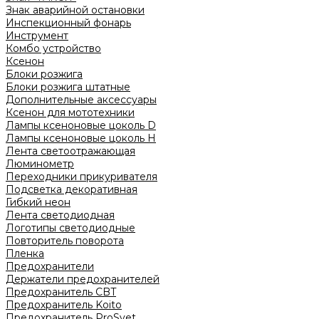
Знак аварийной остановки
Инспекционный фонарь
Инструмент
Комбо устройство
Ксенон
Блоки розжига
Блоки розжига штатные
Дополнительные аксессуары
Ксенон для мототехники
Лампы ксеноновые цоколь D
Лампы ксеноновые цоколь H
Лента светоотражающая
Люминометр
Переходники прикуривателя
Подсветка декоративная
Гибкий неон
Лента светодиодная
Логотипы светодиодные
Повторитель поворота
Пленка
Предохранители
Держатели предохранителей
Предохранитель CBT
Предохранитель Koito
Предохранитель ProSvet