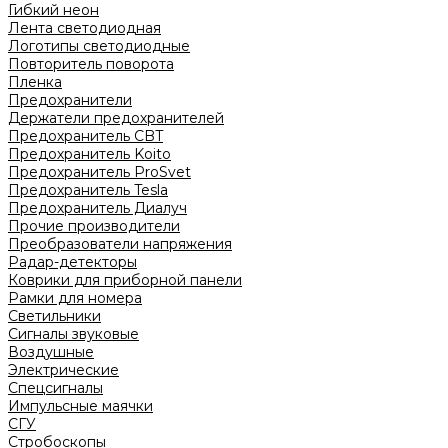
Гибкий неон
Лента светодиодная
Логотипы светодиодные
Повторитель поворота
Пленка
Предохранители
Держатели предохранителей
Предохранитель CBT
Предохранитель Koito
Предохранитель ProSvet
Предохранитель Tesla
Предохранитель Диалуч
Прочие производители
Преобразователи напряжения
Радар-детекторы
Коврики для приборной панели
Рамки для номера
Светильники
Сигналы звуковые
Воздушные
Электрические
Спецсигналы
Импульсные маячки
СГУ
Стробоскопы