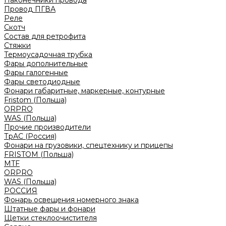
Наконечники провода
Провод ПГВА
Реле
Скотч
Состав для ретрофита
Стяжки
Термоусадочная трубка
Фары дополнительные
Фары галогенные
Фары светодиодные
Фонари габаритные, маркерные, контурные
Fristom (Польша)
ORPRO
WAS (Польша)
Прочие производители
ТрАС (Россия)
Фонари на грузовики, спецтехнику и прицепы
FRISTOM (Польша)
MTF
ORPRO
WAS (Польша)
РОССИЯ
Фонарь освещения номерного знака
Штатные фары и фонари
Щетки стеклоочистителя