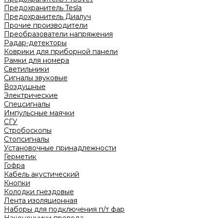
Предохранитель Tesla
Предохранитель Диалуч
Прочие производители
Преобразователи напряжения
Радар-детекторы
Коврики для приборной панели
Рамки для номера
Светильники
Сигналы звуковые
Воздушные
Электрические
Спецсигналы
Импульсные маячки
СГУ
Стробоскопы
Стопсигналы
Установочные принадлежности
Герметик
Гофра
Кабель акустический
Кнопки
Колодки гнездовые
Лента изоляционная
Наборы для подключения п/т фар