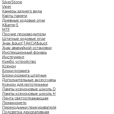
SilverStone
Viper
Камеры заднего вида
Карты памяти
Дневные ходовые огни
K&amp;S
MTF
Прочие производители
Штатные ходовые огни
Знак &quot;ТАКСИ&quot;
Знак аварийной остановки
Инспекционный фонарь
Инструмент
Комбо устройство
Ксенон
Блоки розжига
Блоки розжига штатные
Дополнительные аксессуары
Ксенон для мототехники
Лампы ксеноновые цоколь D
Лампы ксеноновые цоколь H
Лента светоотражающая
Люминометр
Переходники прикуривателя
Подсветка декоративная