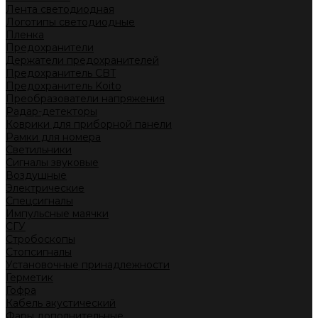
Лента светодиодная
Логотипы светодиодные
Пленка
Предохранители
Держатели предохранителей
Предохранитель CBT
Предохранитель Koito
Преобразователи напряжения
Радар-детекторы
Коврики для приборной панели
Рамки для номера
Светильники
Сигналы звуковые
Воздушные
Электрические
Спецсигналы
Импульсные маячки
СГУ
Стробоскопы
Стопсигналы
Установочные принадлежности
Герметик
Гофра
Кабель акустический
Фары дополнительные