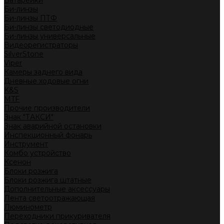
Батарейки
Би-линзы
Би-линзы ПТФ
Би-линзы светодиодные
Би-линзы универсальные
Видеорегистраторы
SilverStone
Viper
Камеры заднего вида
Дневные ходовые огни
K&S
MTF
Прочие производители
Знак "ТАКСИ"
Знак аварийной остановки
Инспекционный фонарь
Инструмент
Комбо устройство
Ксенон
Блоки розжига
Блоки розжига штатные
Дополнительные аксессуары
Лента светоотражающая
Люминометр
Переходники прикуривателя