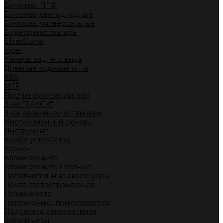
Би-линзы ПТФ
Би-линзы светодиодные
Би-линзы универсальные
Видеорегистраторы
SilverStone
Viper
Камеры заднего вида
Дневные ходовые огни
K&S
MTF
Прочие производители
Знак "ТАКСИ"
Знак аварийной остановки
Инспекционный фонарь
Инструмент
Комбо устройство
Ксенон
Блоки розжига
Блоки розжига штатные
Дополнительные аксессуары
Лента светоотражающая
Люминометр
Переходники прикуривателя
Подсветка декоративная
Гибкий неон