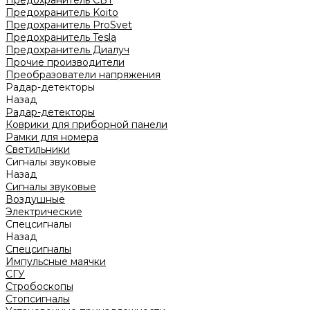
Предохранитель CBT
Предохранитель Koito
Предохранитель ProSvet
Предохранитель Tesla
Предохранитель Диалуч
Прочие производители
Преобразователи напряжения
Радар-детекторы
Назад
Радар-детекторы
Коврики для приборной панели
Рамки для номера
Светильники
Сигналы звуковые
Назад
Сигналы звуковые
Воздушные
Электрические
Спецсигналы
Назад
Спецсигналы
Импульсные маячки
СГУ
Стробоскопы
Стопсигналы