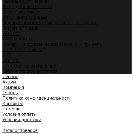
Кабель акустический
Фары дополнительные
Фары галогенные
Фары светодиодные
Фонари габаритные, маркерные, контурные
Fristom (Польша)
ORPRO
WAS (Польша)
Фонари на грузовики, спецтехнику и прицепы
FRISTOM (Польша)
MTF
ORPRO
Штатные фары и фонари
Щетки стеклоочистителя
Сервис
Акции
Компания
Отзывы
Политика конфиденциальности
Контакты
Помощь
Условия оплаты
Условия доставки
...
Каталог товаров