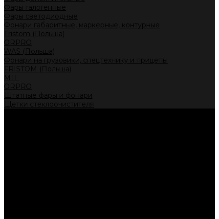
Фары галогенные
Фары светодиодные
Фонари габаритные, маркерные, контурные
Fristom (Польша)
ORPRO
WAS (Польша)
Фонари на грузовики, спецтехнику и прицепы
FRISTOM (Польша)
MTF
ORPRO
Штатные фары и фонари
Щетки стеклоочистителя
Сервис
Акции
Компания
Отзывы
Политика конфиденциальности
Контакты
Помощь
Условия оплаты
Условия доставки
...
Каталог товаров
Автолампы головного света
Галогенные лампы