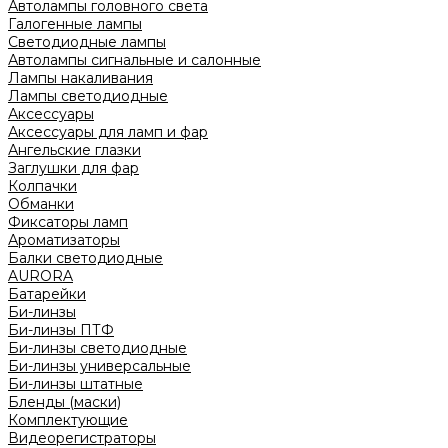
Автолампы головного света
Галогенные лампы
Светодиодные лампы
Автолампы сигнальные и салонные
Лампы накаливания
Лампы светодиодные
Аксессуары
Аксессуары для ламп и фар
Ангельские глазки
Заглушки для фар
Колпачки
Обманки
Фиксаторы ламп
Ароматизаторы
Балки светодиодные
AURORA
Батарейки
Би-линзы
Би-линзы ПТФ
Би-линзы светодиодные
Би-линзы универсальные
Би-линзы штатные
Бленды (маски)
Комплектующие
Видеорегистраторы