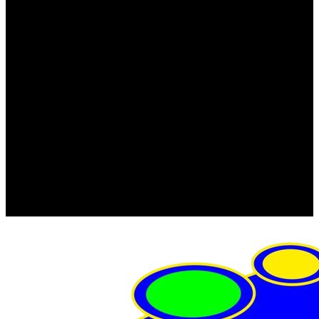
FRISTOM (Польша)
MTF
ORPRO
WAS (Польша)
РОССИЯ
Фонарь освещения номерного знака
Штатные фары и фонари
Щетки стеклоочистителя
Сервис
Акции
Компания
Отзывы
Политика конфиденциальности
Контакты
Помощь
Условия оплаты
Условия доставки