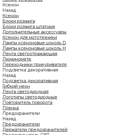
Ксенон
Назад
Ксенон
Блоки розжига
Блоки розжига штатные
Дополнительные аксессуары
Ксенон для мототехники
Лампы ксеноновые цоколь D
Лампы ксеноновые цоколь H
Лента светоотражающая
Люминометр
Переходники прикуривателя
Подсветка декоративная
Назад
Подсветка декоративная
Гибкий неон
Лента светодиодная
Логотипы светодиодные
Повторитель поворота
Пленка
Предохранители
Назад
Предохранители
Держатели предохранителей