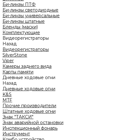
Би-линзы ПТФ
Би-линзы светодиодные
Би-линзы универсальные
Би-линзы штатные
Бленды (маски)
Комплектующие
Видеорегистраторы
Назад
Видеорегистраторы
SilverStone
Viper
Камеры заднего вида
Карты памяти
Дневные ходовые огни
Назад
Дневные ходовые огни
K&S
MTF
Прочие производители
Штатные ходовые огни
Знак "ТАКСИ"
Знак аварийной остановки
Инспекционный фонарь
Инструмент
Комбо устройство