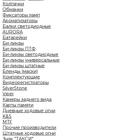
Колпачки
Обманки
Фиксаторы ламп
Ароматизаторы
Балки светодиодные
AURORA
Батарейки
Би-линзы
Би-линзы ПТФ
Би-линзы светодиодные
Би-линзы универсальные
Би-линзы штатные
Бленды (маски)
Комплектующие
Видеорегистраторы
SilverStone
Viper
Камеры заднего вида
Карты памяти
Дневные ходовые огни
K&S
MTF
Прочие производители
Штатные ходовые огни
Знак "ТАКСИ"