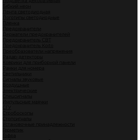
Подсветка декоративная
Гибкий неон
Лента светодиодная
Логотипы светодиодные
Пленка
Предохранители
Держатели предохранителей
Предохранитель CBT
Предохранитель Koito
Преобразователи напряжения
Радар-детекторы
Коврики для приборной панели
Рамки для номера
Светильники
Сигналы звуковые
Воздушные
Электрические
Спецсигналы
Импульсные маячки
СГУ
Стробоскопы
Стопсигналы
Установочные принадлежности
Герметик
Гофра