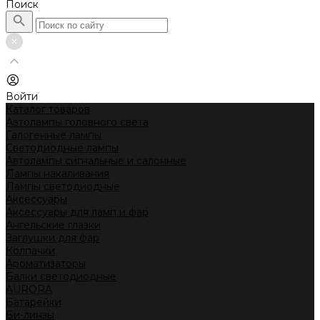
Поиск
Войти
Каталог товаров
Автолампы головного света
Галогенные лампы
Светодиодные лампы
Автолампы сигнальные и салонные
Лампы накаливания
Лампы светодиодные
Аксессуары
Аксессуары для ламп и фар
Ангельские глазки
Заглушки для фар
Колпачки
Ароматизаторы
Балки светодиодные
AURORA
Батарейки
Би-линзы