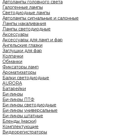
Автолампы головного света
Галогенные лампы
Светодиодные лампы
Автолампы сигнальные и салонные
Лампы накаливания
Лампы светодиодные
Аксессуары
Аксессуары для ламп и фар
Ангельские глазки
Заглушки для фар
Колпачки
Обманки
Фиксаторы ламп
Ароматизаторы
Балки светодиодные
AURORA
Батарейки
Би-линзы
Би-линзы ПТФ
Би-линзы светодиодные
Би-линзы универсальные
Би-линзы штатные
Бленды (маски)
Комплектующие
Видеорегистраторы