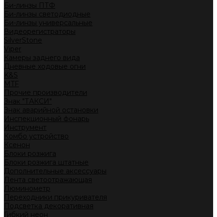
Би-линзы ПТФ
Би-линзы светодиодные
Би-линзы универсальные
Видеорегистраторы
SilverStone
Viper
Камеры заднего вида
Дневные ходовые огни
K&S
MTF
Прочие производители
Знак "ТАКСИ"
Знак аварийной остановки
Инспекционный фонарь
Инструмент
Комбо устройство
Ксенон
Блоки розжига
Блоки розжига штатные
Дополнительные аксессуары
Лента светоотражающая
Люминометр
Переходники прикуривателя
Подсветка декоративная
Гибкий неон