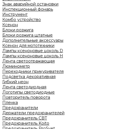
Знак аварийной остановки
Инспекционный фонарь
Инструмент
Комбо устройство
Ксенон
Блоки розжига
Блоки розжига штатные
Дополнительные аксессуары
Ксенон для мототехники
Лампы ксеноновые цоколь D
Лампы ксеноновые цоколь H
Лента светоотражающая
Люминометр
Переходники прикуривателя
Подсветка декоративная
Гибкий неон
Лента светодиодная
Логотипы светодиодные
Повторитель поворота
Пленка
Предохранители
Держатели предохранителей
Предохранитель CBT
Предохранитель Koito
Предохранитель ProSvet