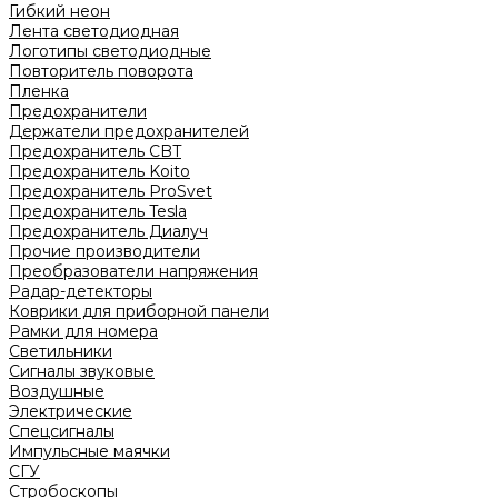
Гибкий неон
Лента светодиодная
Логотипы светодиодные
Повторитель поворота
Пленка
Предохранители
Держатели предохранителей
Предохранитель CBT
Предохранитель Koito
Предохранитель ProSvet
Предохранитель Tesla
Предохранитель Диалуч
Прочие производители
Преобразователи напряжения
Радар-детекторы
Коврики для приборной панели
Рамки для номера
Светильники
Сигналы звуковые
Воздушные
Электрические
Спецсигналы
Импульсные маячки
СГУ
Стробоскопы