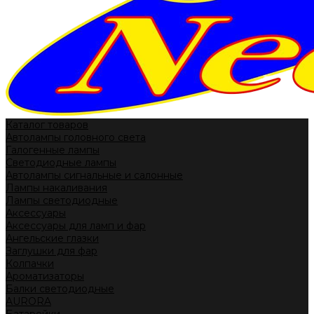
Каталог товаров
Автолампы головного света
Галогенные лампы
Светодиодные лампы
Автолампы сигнальные и салонные
Лампы накаливания
Лампы светодиодные
Аксессуары
Аксессуары для ламп и фар
Ангельские глазки
Заглушки для фар
Колпачки
Ароматизаторы
Балки светодиодные
AURORA