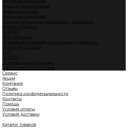
Кабель акустический
Фары дополнительные
Фары галогенные
Фары светодиодные
Фонари габаритные, маркерные, контурные
Fristom (Польша)
ORPRO
WAS (Польша)
Фонари на грузовики, спецтехнику и прицепы
FRISTOM (Польша)
MTF
ORPRO
Штатные фары и фонари
Щетки стеклоочистителя
Сервис
Акции
Компания
Отзывы
Политика конфиденциальности
Контакты
Помощь
Условия оплаты
Условия доставки
...
Каталог товаров