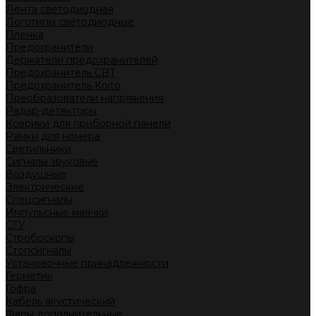
Лента светодиодная
Логотипы светодиодные
Пленка
Предохранители
Держатели предохранителей
Предохранитель CBT
Предохранитель Koito
Преобразователи напряжения
Радар-детекторы
Коврики для приборной панели
Рамки для номера
Светильники
Сигналы звуковые
Воздушные
Электрические
Спецсигналы
Импульсные маячки
СГУ
Стробоскопы
Стопсигналы
Установочные принадлежности
Герметик
Гофра
Кабель акустический
Фары дополнительные