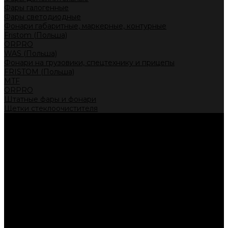
Фары галогенные
Фары светодиодные
Фонари габаритные, маркерные, контурные
Fristom (Польша)
ORPRO
WAS (Польша)
Фонари на грузовики, спецтехнику и прицепы
FRISTOM (Польша)
MTF
ORPRO
Штатные фары и фонари
Щетки стеклоочистителя
Сервис
Акции
Компания
Отзывы
Политика конфиденциальности
Контакты
Помощь
Условия оплаты
Условия доставки
...
Каталог товаров
Автолампы головного света
Галогенные лампы