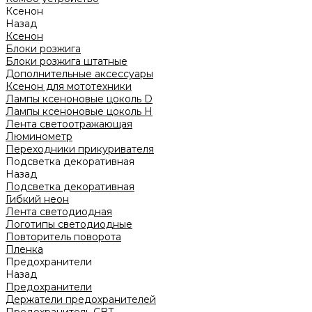
Ксенон
Назад
Ксенон
Блоки розжига
Блоки розжига штатные
Дополнительные аксессуары
Ксенон для мототехники
Лампы ксеноновые цоколь D
Лампы ксеноновые цоколь H
Лента светоотражающая
Люминометр
Переходники прикуривателя
Подсветка декоративная
Назад
Подсветка декоративная
Гибкий неон
Лента светодиодная
Логотипы светодиодные
Повторитель поворота
Пленка
Предохранители
Назад
Предохранители
Держатели предохранителей