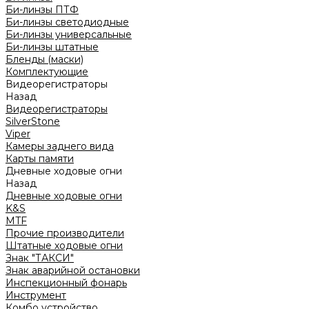
Би-линзы ПТФ
Би-линзы светодиодные
Би-линзы универсальные
Би-линзы штатные
Бленды (маски)
Комплектующие
Видеорегистраторы
Назад
Видеорегистраторы
SilverStone
Viper
Камеры заднего вида
Карты памяти
Дневные ходовые огни
Назад
Дневные ходовые огни
K&S
MTF
Прочие производители
Штатные ходовые огни
Знак "ТАКСИ"
Знак аварийной остановки
Инспекционный фонарь
Инструмент
Комбо устройство