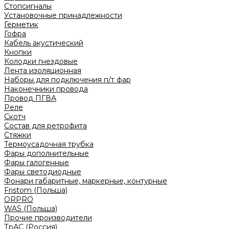
Стопсигналы
Установочные принадлежности
Герметик
Гофра
Кабель акустический
Кнопки
Колодки гнездовые
Лента изоляционная
Наборы для подключения п/т фар
Наконечники провода
Провод ПГВА
Реле
Скотч
Состав для ретрофита
Стяжки
Термоусадочная трубка
Фары дополнительные
Фары галогенные
Фары светодиодные
Фонари габаритные, маркерные, контурные
Fristom (Польша)
ORPRO
WAS (Польша)
Прочие производители
ТрАС (Россия)