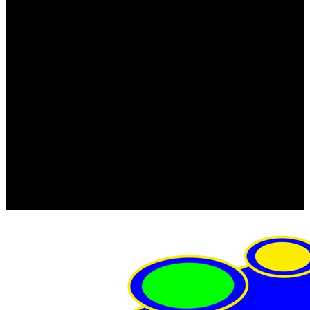
FRISTOM (Польша)
MTF
ORPRO
WAS (Польша)
РОССИЯ
Фонарь освещения номерного знака
Штатные фары и фонари
Щетки стеклоочистителя
Сервис
Акции
Компания
Отзывы
Политика конфиденциальности
Контакты
Помощь
Условия оплаты
Условия доставки