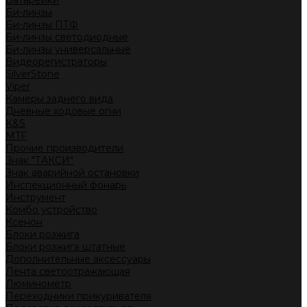
Батарейки
Би-линзы
Би-линзы ПТФ
Би-линзы светодиодные
Би-линзы универсальные
Видеорегистраторы
SilverStone
Viper
Камеры заднего вида
Дневные ходовые огни
K&S
MTF
Прочие производители
Знак "ТАКСИ"
Знак аварийной остановки
Инспекционный фонарь
Инструмент
Комбо устройство
Ксенон
Блоки розжига
Блоки розжига штатные
Дополнительные аксессуары
Лента светоотражающая
Люминометр
Переходники прикуривателя