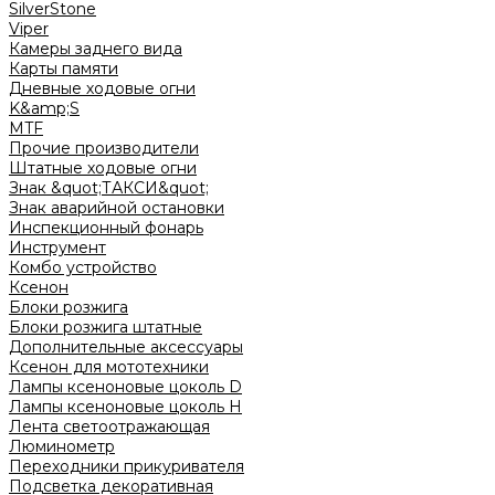
SilverStone
Viper
Камеры заднего вида
Карты памяти
Дневные ходовые огни
K&amp;S
MTF
Прочие производители
Штатные ходовые огни
Знак &quot;ТАКСИ&quot;
Знак аварийной остановки
Инспекционный фонарь
Инструмент
Комбо устройство
Ксенон
Блоки розжига
Блоки розжига штатные
Дополнительные аксессуары
Ксенон для мототехники
Лампы ксеноновые цоколь D
Лампы ксеноновые цоколь H
Лента светоотражающая
Люминометр
Переходники прикуривателя
Подсветка декоративная