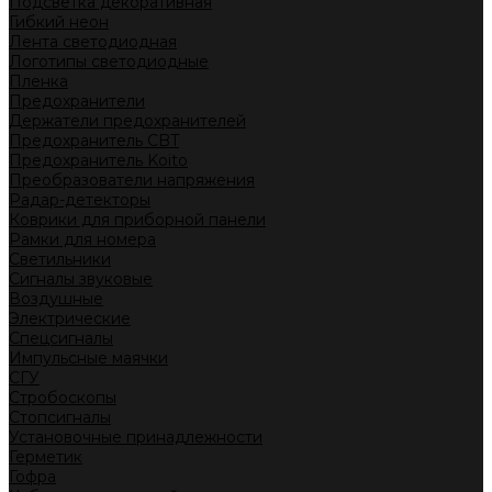
Подсветка декоративная
Гибкий неон
Лента светодиодная
Логотипы светодиодные
Пленка
Предохранители
Держатели предохранителей
Предохранитель CBT
Предохранитель Koito
Преобразователи напряжения
Радар-детекторы
Коврики для приборной панели
Рамки для номера
Светильники
Сигналы звуковые
Воздушные
Электрические
Спецсигналы
Импульсные маячки
СГУ
Стробоскопы
Стопсигналы
Установочные принадлежности
Герметик
Гофра