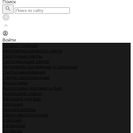
Поиск
Войти
Каталог товаров
Автолампы головного света
Галогенные лампы
Светодиодные лампы
Автолампы сигнальные и салонные
Лампы накаливания
Лампы светодиодные
Аксессуары
Аксессуары для ламп и фар
Ангельские глазки
Заглушки для фар
Колпачки
Ароматизаторы
Балки светодиодные
AURORA
Батарейки
Би-линзы