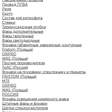
Наконечники провода
Провод ПГВА
Реле
Скотч
Состав для ретрофита
Стяжки
Термоусадочная трубка
Фары дополнительные
Фары галогенные
Фары светодиодные
Фонари габаритные, маркерные, контурные
Fristom (Польша)
ORPRO
WAS (Польша)
Прочие производители
ТрАС (Россия)
Фонари на грузовики, спецтехнику и прицепы
FRISTOM (Польша)
MTF
ORPRO
WAS (Польша)
РОССИЯ
Фонарь освещения номерного знака
Штатные фары и фонари
Щетки стеклоочистителя