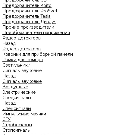
Предохранитель CBT
Предохранитель Koito
Предохранитель ProSvet
Предохранитель Tesla
Предохранитель Диалуч
Прочие производители
Преобразователи напряжения
Радар-детекторы
Назад
Радар-детекторы
Коврики для приборной панели
Рамки для номера
Светильники
Сигналы звуковые
Назад
Сигналы звуковые
Воздушные
Электрические
Спецсигналы
Назад
Спецсигналы
Импульсные маячки
СГУ
Стробоскопы
Стопсигналы