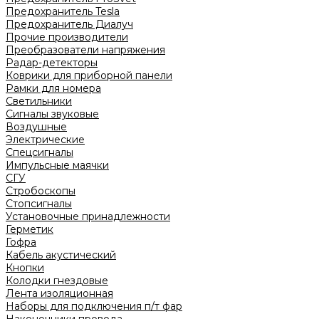
Предохранитель Tesla
Предохранитель Диалуч
Прочие производители
Преобразователи напряжения
Радар-детекторы
Коврики для приборной панели
Рамки для номера
Светильники
Сигналы звуковые
Воздушные
Электрические
Спецсигналы
Импульсные маячки
СГУ
Стробоскопы
Стопсигналы
Установочные принадлежности
Герметик
Гофра
Кабель акустический
Кнопки
Колодки гнездовые
Лента изоляционная
Наборы для подключения п/т фар