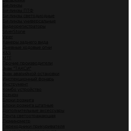
Батарейки
Би-линзы
Би-линзы ПТФ
Би-линзы светодиодные
Би-линзы универсальные
Видеорегистраторы
SilverStone
Viper
Камеры заднего вида
Дневные ходовые огни
K&S
MTF
Прочие производители
Знак "ТАКСИ"
Знак аварийной остановки
Инспекционный фонарь
Инструмент
Комбо устройство
Ксенон
Блоки розжига
Блоки розжига штатные
Дополнительные аксессуары
Лента светоотражающая
Люминометр
Переходники прикуривателя