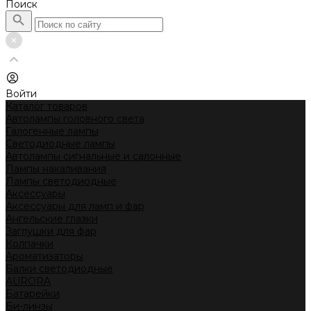
Поиск
Войти
Каталог товаров
Автолампы головного света
Галогенные лампы
Светодиодные лампы
Автолампы сигнальные и салонные
Лампы накаливания
Лампы светодиодные
Аксессуары
Аксессуары для ламп и фар
Ангельские глазки
Заглушки для фар
Колпачки
Ароматизаторы
Балки светодиодные
AURORA
Батарейки
Би-линзы