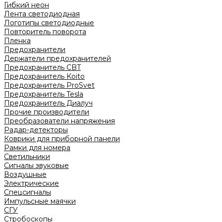
Гибкий неон
Лента светодиодная
Логотипы светодиодные
Повторитель поворота
Пленка
Предохранители
Держатели предохранителей
Предохранитель CBT
Предохранитель Koito
Предохранитель ProSvet
Предохранитель Tesla
Предохранитель Диалуч
Прочие производители
Преобразователи напряжения
Радар-детекторы
Коврики для приборной панели
Рамки для номера
Светильники
Сигналы звуковые
Воздушные
Электрические
Спецсигналы
Импульсные маячки
СГУ
Стробоскопы