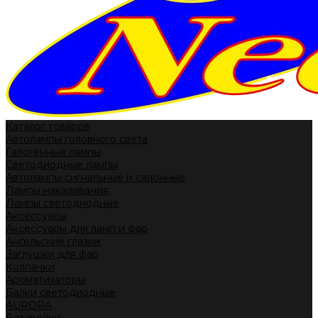
Каталог товаров
Автолампы головного света
Галогенные лампы
Светодиодные лампы
Автолампы сигнальные и салонные
Лампы накаливания
Лампы светодиодные
Аксессуары
Аксессуары для ламп и фар
Ангельские глазки
Заглушки для фар
Колпачки
Ароматизаторы
Балки светодиодные
AURORA