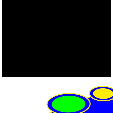
FRISTOM (Польша)
MTF
ORPRO
WAS (Польша)
РОССИЯ
Фонарь освещения номерного знака
Штатные фары и фонари
Щетки стеклоочистителя
Сервис
Акции
Компания
Отзывы
Политика конфиденциальности
Контакты
Помощь
Условия оплаты
Условия доставки