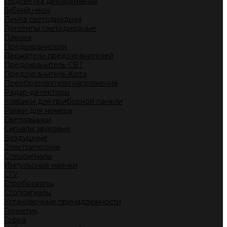
Подсветка декоративная
Гибкий неон
Лента светодиодная
Логотипы светодиодные
Пленка
Предохранители
Держатели предохранителей
Предохранитель CBT
Предохранитель Koito
Преобразователи напряжения
Радар-детекторы
Коврики для приборной панели
Рамки для номера
Светильники
Сигналы звуковые
Воздушные
Электрические
Спецсигналы
Импульсные маячки
СГУ
Стробоскопы
Стопсигналы
Установочные принадлежности
Герметик
Гофра