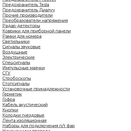
Предохранитель Tesla
Предохранитель Диалуч
Прочие производители
Преобразователи напряжения
Радар-детекторы
Коврики для приборной панели
Рамки для номера
Светильники
Сигналы звуковые
Воздушные
Электрические
Спецсигналы
Импульсные маячки
СГУ
Стробоскопы
Стопсигналы
Установочные принадлежности
Герметик
Гофра
Кабель акустический
Кнопки
Колодки гнездовые
Лента изоляционная
Наборы для подключения п/т фар