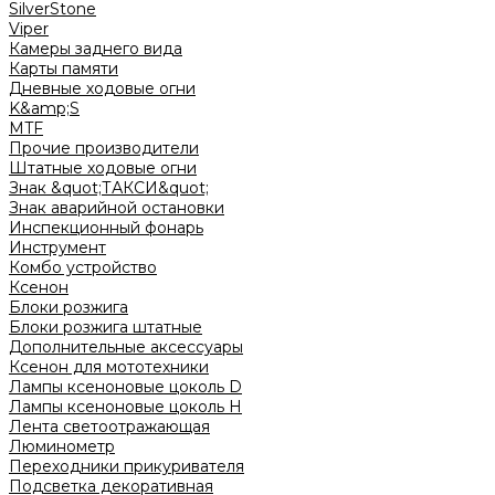
SilverStone
Viper
Камеры заднего вида
Карты памяти
Дневные ходовые огни
K&amp;S
MTF
Прочие производители
Штатные ходовые огни
Знак &quot;ТАКСИ&quot;
Знак аварийной остановки
Инспекционный фонарь
Инструмент
Комбо устройство
Ксенон
Блоки розжига
Блоки розжига штатные
Дополнительные аксессуары
Ксенон для мототехники
Лампы ксеноновые цоколь D
Лампы ксеноновые цоколь H
Лента светоотражающая
Люминометр
Переходники прикуривателя
Подсветка декоративная