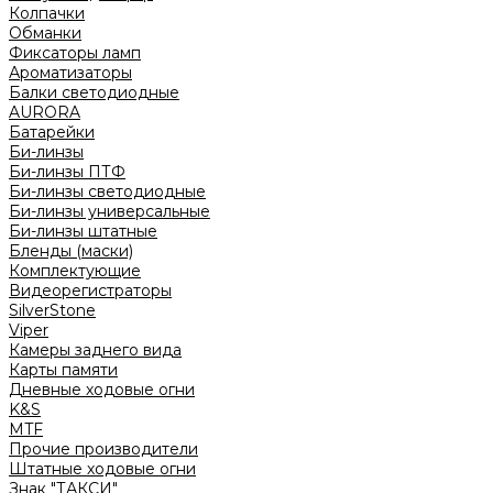
Колпачки
Обманки
Фиксаторы ламп
Ароматизаторы
Балки светодиодные
AURORA
Батарейки
Би-линзы
Би-линзы ПТФ
Би-линзы светодиодные
Би-линзы универсальные
Би-линзы штатные
Бленды (маски)
Комплектующие
Видеорегистраторы
SilverStone
Viper
Камеры заднего вида
Карты памяти
Дневные ходовые огни
K&S
MTF
Прочие производители
Штатные ходовые огни
Знак "ТАКСИ"