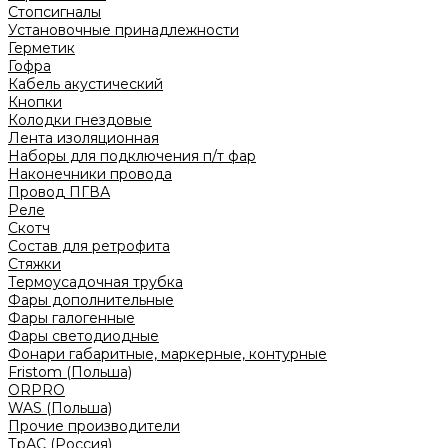
Стопсигналы
Установочные принадлежности
Герметик
Гофра
Кабель акустический
Кнопки
Колодки гнездовые
Лента изоляционная
Наборы для подключения п/т фар
Наконечники провода
Провод ПГВА
Реле
Скотч
Состав для ретрофита
Стяжки
Термоусадочная трубка
Фары дополнительные
Фары галогенные
Фары светодиодные
Фонари габаритные, маркерные, контурные
Fristom (Польша)
ORPRO
WAS (Польша)
Прочие производители
ТрАС (Россия)