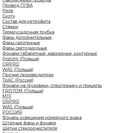
Наконечники провода
Провод ПГВА
Реле
Скотч
Состав для ретрофита
Стяжки
Термоусадочная трубка
Фары дополнительные
Фары галогенные
Фары светодиодные
Фонари габаритные, маркерные, контурные
Fristom (Польша)
ORPRO
WAS (Польша)
Прочие производители
ТрАС (Россия)
Фонари на грузовики, спецтехнику и прицепы
FRISTOM (Польша)
MTF
ORPRO
WAS (Польша)
РОССИЯ
Фонарь освещения номерного знака
Штатные фары и фонари
Щетки стеклоочистителя