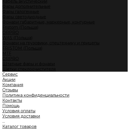
Кабель акустический
Фары дополнительные
Фары галогенные
Фары светодиодные
Фонари габаритные, маркерные, контурные
Fristom (Польша)
ORPRO
WAS (Польша)
Фонари на грузовики, спецтехнику и прицепы
FRISTOM (Польша)
MTF
ORPRO
Штатные фары и фонари
Щетки стеклоочистителя
Сервис
Акции
Компания
Отзывы
Политика конфиденциальности
Контакты
Помощь
Условия оплаты
Условия доставки
...
Каталог товаров