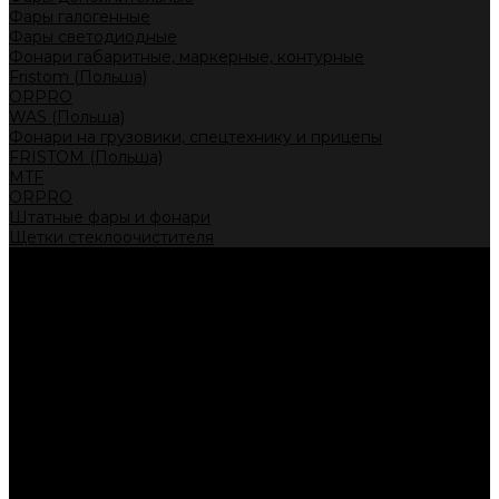
Фары галогенные
Фары светодиодные
Фонари габаритные, маркерные, контурные
Fristom (Польша)
ORPRO
WAS (Польша)
Фонари на грузовики, спецтехнику и прицепы
FRISTOM (Польша)
MTF
ORPRO
Штатные фары и фонари
Щетки стеклоочистителя
Сервис
Акции
Компания
Отзывы
Политика конфиденциальности
Контакты
Помощь
Условия оплаты
Условия доставки
...
Каталог товаров
Автолампы головного света
Галогенные лампы