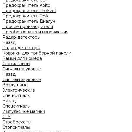
Предохранитель CBT
Предохранитель Koito
Предохранитель ProSvet
Предохранитель Tesla
Предохранитель Диалуч
Прочие производители
Преобразователи напряжения
Радар-детекторы
Назад
Радар-детекторы
Коврики для приборной панели
Рамки для номера
Светильники
Сигналы звуковые
Назад
Сигналы звуковые
Воздушные
Электрические
Спецсигналы
Назад
Спецсигналы
Импульсные маячки
СГУ
Стробоскопы
Стопсигналы