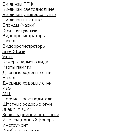
Би-линзы ПТФ
Би-линзы светодиодные
Би-линзы универсальные
Би-линзы штатные
Бленды (маски)
Комплектующие
Видеорегистраторы
Назад
Видеорегистраторы
SilverStone
Viper
Камеры заднего вида
Карты памяти
Дневные ходовые огни
Назад
Дневные ходовые огни
K&S
MTF
Прочие производители
Штатные ходовые огни
Знак "ТАКСИ"
Знак аварийной остановки
Инспекционный фонарь
Инструмент
Комбо устройство