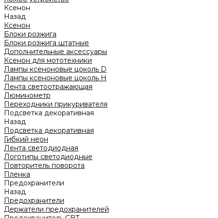
Ксенон
Назад
Ксенон
Блоки розжига
Блоки розжига штатные
Дополнительные аксессуары
Ксенон для мототехники
Лампы ксеноновые цоколь D
Лампы ксеноновые цоколь H
Лента светоотражающая
Люминометр
Переходники прикуривателя
Подсветка декоративная
Назад
Подсветка декоративная
Гибкий неон
Лента светодиодная
Логотипы светодиодные
Повторитель поворота
Пленка
Предохранители
Назад
Предохранители
Держатели предохранителей