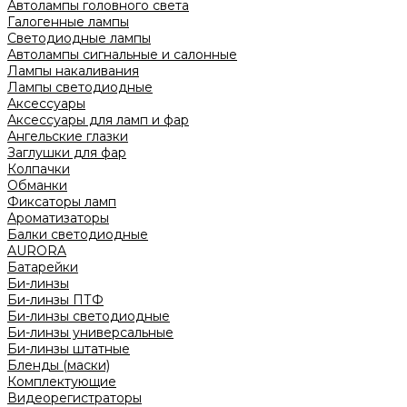
Автолампы головного света
Галогенные лампы
Светодиодные лампы
Автолампы сигнальные и салонные
Лампы накаливания
Лампы светодиодные
Аксессуары
Аксессуары для ламп и фар
Ангельские глазки
Заглушки для фар
Колпачки
Обманки
Фиксаторы ламп
Ароматизаторы
Балки светодиодные
AURORA
Батарейки
Би-линзы
Би-линзы ПТФ
Би-линзы светодиодные
Би-линзы универсальные
Би-линзы штатные
Бленды (маски)
Комплектующие
Видеорегистраторы