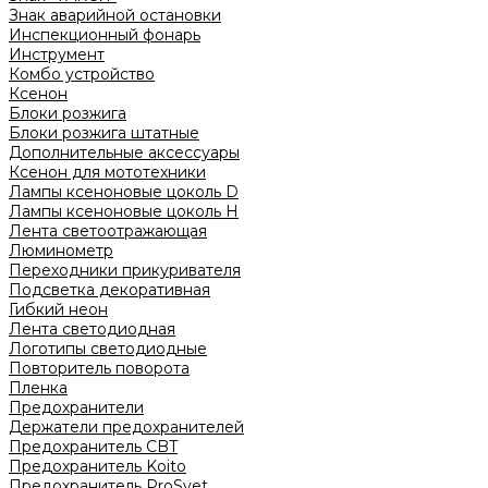
Знак аварийной остановки
Инспекционный фонарь
Инструмент
Комбо устройство
Ксенон
Блоки розжига
Блоки розжига штатные
Дополнительные аксессуары
Ксенон для мототехники
Лампы ксеноновые цоколь D
Лампы ксеноновые цоколь H
Лента светоотражающая
Люминометр
Переходники прикуривателя
Подсветка декоративная
Гибкий неон
Лента светодиодная
Логотипы светодиодные
Повторитель поворота
Пленка
Предохранители
Держатели предохранителей
Предохранитель CBT
Предохранитель Koito
Предохранитель ProSvet