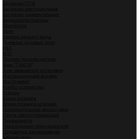
Би-линзы ПТФ
Би-линзы светодиодные
Би-линзы универсальные
Видеорегистраторы
SilverStone
Viper
Камеры заднего вида
Дневные ходовые огни
K&S
MTF
Прочие производители
Знак "ТАКСИ"
Знак аварийной остановки
Инспекционный фонарь
Инструмент
Комбо устройство
Ксенон
Блоки розжига
Блоки розжига штатные
Дополнительные аксессуары
Лента светоотражающая
Люминометр
Переходники прикуривателя
Подсветка декоративная
Гибкий неон