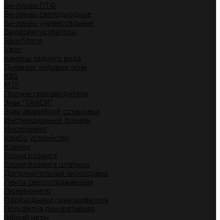
Би-линзы ПТФ
Би-линзы светодиодные
Би-линзы универсальные
Видеорегистраторы
SilverStone
Viper
Камеры заднего вида
Дневные ходовые огни
K&S
MTF
Прочие производители
Знак "ТАКСИ"
Знак аварийной остановки
Инспекционный фонарь
Инструмент
Комбо устройство
Ксенон
Блоки розжига
Блоки розжига штатные
Дополнительные аксессуары
Лента светоотражающая
Люминометр
Переходники прикуривателя
Подсветка декоративная
Гибкий неон