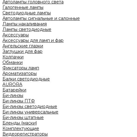
Автолампы головного света
Галогенные лампы
Светодиодные лампы
Автолампы сигнальные и салонные
Лампы накаливания
Лампы светодиодные
Аксессуары
Аксессуары для ламп и фар
Ангельские глазки
Заглушки для фар
Колпачки
Обманки
Фиксаторы ламп
Ароматизаторы
Балки светодиодные
AURORA
Батарейки
Би-линзы
Би-линзы ПТФ
Би-линзы светодиодные
Би-линзы универсальные
Би-линзы штатные
Бленды (маски)
Комплектующие
Видеорегистраторы