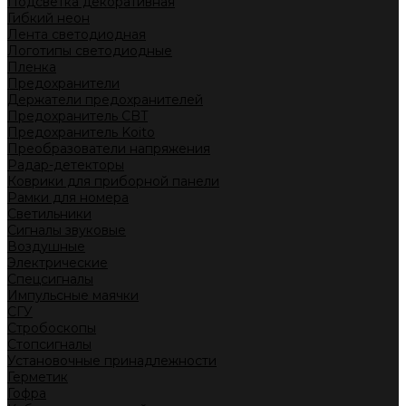
Подсветка декоративная
Гибкий неон
Лента светодиодная
Логотипы светодиодные
Пленка
Предохранители
Держатели предохранителей
Предохранитель CBT
Предохранитель Koito
Преобразователи напряжения
Радар-детекторы
Коврики для приборной панели
Рамки для номера
Светильники
Сигналы звуковые
Воздушные
Электрические
Спецсигналы
Импульсные маячки
СГУ
Стробоскопы
Стопсигналы
Установочные принадлежности
Герметик
Гофра