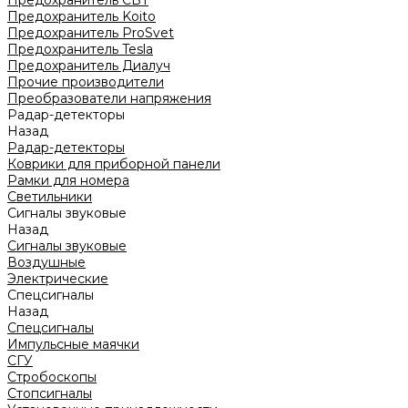
Предохранитель CBT
Предохранитель Koito
Предохранитель ProSvet
Предохранитель Tesla
Предохранитель Диалуч
Прочие производители
Преобразователи напряжения
Радар-детекторы
Назад
Радар-детекторы
Коврики для приборной панели
Рамки для номера
Светильники
Сигналы звуковые
Назад
Сигналы звуковые
Воздушные
Электрические
Спецсигналы
Назад
Спецсигналы
Импульсные маячки
СГУ
Стробоскопы
Стопсигналы