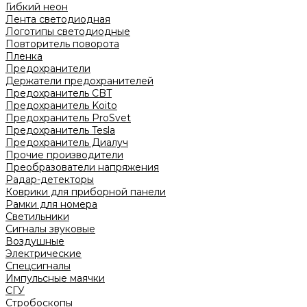
Гибкий неон
Лента светодиодная
Логотипы светодиодные
Повторитель поворота
Пленка
Предохранители
Держатели предохранителей
Предохранитель CBT
Предохранитель Koito
Предохранитель ProSvet
Предохранитель Tesla
Предохранитель Диалуч
Прочие производители
Преобразователи напряжения
Радар-детекторы
Коврики для приборной панели
Рамки для номера
Светильники
Сигналы звуковые
Воздушные
Электрические
Спецсигналы
Импульсные маячки
СГУ
Стробоскопы