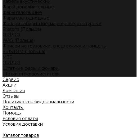
Кабель акустический
Фары дополнительные
Фары галогенные
Фары светодиодные
Фонари габаритные, маркерные, контурные
Fristom (Польша)
ORPRO
WAS (Польша)
Фонари на грузовики, спецтехнику и прицепы
FRISTOM (Польша)
MTF
ORPRO
Штатные фары и фонари
Щетки стеклоочистителя
Сервис
Акции
Компания
Отзывы
Политика конфиденциальности
Контакты
Помощь
Условия оплаты
Условия доставки
...
Каталог товаров