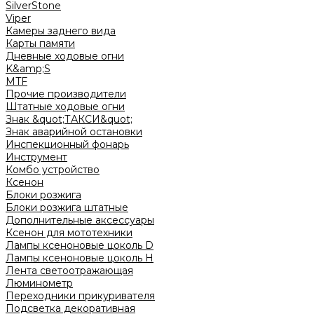
SilverStone
Viper
Камеры заднего вида
Карты памяти
Дневные ходовые огни
K&amp;S
MTF
Прочие производители
Штатные ходовые огни
Знак &quot;ТАКСИ&quot;
Знак аварийной остановки
Инспекционный фонарь
Инструмент
Комбо устройство
Ксенон
Блоки розжига
Блоки розжига штатные
Дополнительные аксессуары
Ксенон для мототехники
Лампы ксеноновые цоколь D
Лампы ксеноновые цоколь H
Лента светоотражающая
Люминометр
Переходники прикуривателя
Подсветка декоративная