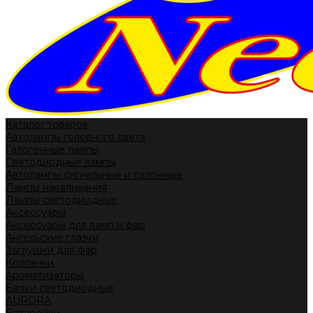
Каталог товаров
Автолампы головного света
Галогенные лампы
Светодиодные лампы
Автолампы сигнальные и салонные
Лампы накаливания
Лампы светодиодные
Аксессуары
Аксессуары для ламп и фар
Ангельские глазки
Заглушки для фар
Колпачки
Ароматизаторы
Балки светодиодные
AURORA