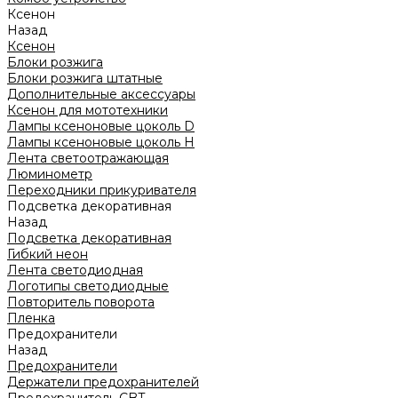
Ксенон
Назад
Ксенон
Блоки розжига
Блоки розжига штатные
Дополнительные аксессуары
Ксенон для мототехники
Лампы ксеноновые цоколь D
Лампы ксеноновые цоколь H
Лента светоотражающая
Люминометр
Переходники прикуривателя
Подсветка декоративная
Назад
Подсветка декоративная
Гибкий неон
Лента светодиодная
Логотипы светодиодные
Повторитель поворота
Пленка
Предохранители
Назад
Предохранители
Держатели предохранителей