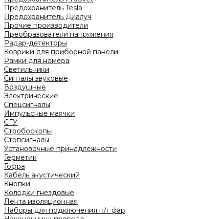
Предохранитель Tesla
Предохранитель Диалуч
Прочие производители
Преобразователи напряжения
Радар-детекторы
Коврики для приборной панели
Рамки для номера
Светильники
Сигналы звуковые
Воздушные
Электрические
Спецсигналы
Импульсные маячки
СГУ
Стробоскопы
Стопсигналы
Установочные принадлежности
Герметик
Гофра
Кабель акустический
Кнопки
Колодки гнездовые
Лента изоляционная
Наборы для подключения п/т фар