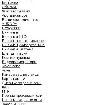
Колпачки
Обманки
Фиксаторы ламп
Ароматизаторы
Балки светодиодные
AURORA
Батарейки
Би-линзы
Би-линзы ПТФ
Би-линзы светодиодные
Би-линзы универсальные
Би-линзы штатные
Бленды (маски)
Комплектующие
Видеорегистраторы
SilverStone
Viper
Камеры заднего вида
Карты памяти
Дневные ходовые огни
K&S
MTF
Прочие производители
Штатные ходовые огни
Знак "ТАКСИ"