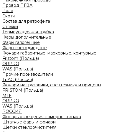
Наконечники провода
Провод ПГВА
Реле
Скотч
Состав для ретрофита
Стяжки
Термоусадочная трубка
Фары дополнительные
Фары галогенные
Фары светодиодные
Фонари габаритные, маркерные, контурные
Fristom (Польша)
ORPRO
WAS (Польша)
Прочие производители
ТрАС (Россия)
Фонари на грузовики, спецтехнику и прицепы
FRISTOM (Польша)
MTF
ORPRO
WAS (Польша)
РОССИЯ
Фонарь освещения номерного знака
Штатные фары и фонари
Щетки стеклоочистителя