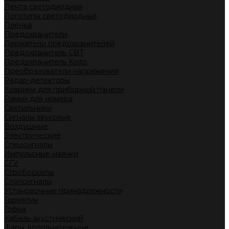
Лента светодиодная
Логотипы светодиодные
Пленка
Предохранители
Держатели предохранителей
Предохранитель CBT
Предохранитель Koito
Преобразователи напряжения
Радар-детекторы
Коврики для приборной панели
Рамки для номера
Светильники
Сигналы звуковые
Воздушные
Электрические
Спецсигналы
Импульсные маячки
СГУ
Стробоскопы
Стопсигналы
Установочные принадлежности
Герметик
Гофра
Кабель акустический
Фары дополнительные