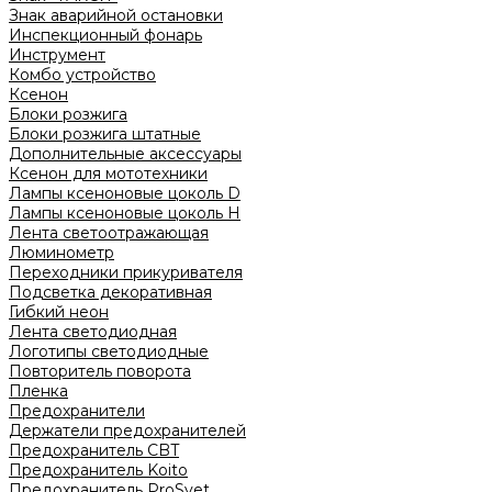
Знак аварийной остановки
Инспекционный фонарь
Инструмент
Комбо устройство
Ксенон
Блоки розжига
Блоки розжига штатные
Дополнительные аксессуары
Ксенон для мототехники
Лампы ксеноновые цоколь D
Лампы ксеноновые цоколь H
Лента светоотражающая
Люминометр
Переходники прикуривателя
Подсветка декоративная
Гибкий неон
Лента светодиодная
Логотипы светодиодные
Повторитель поворота
Пленка
Предохранители
Держатели предохранителей
Предохранитель CBT
Предохранитель Koito
Предохранитель ProSvet