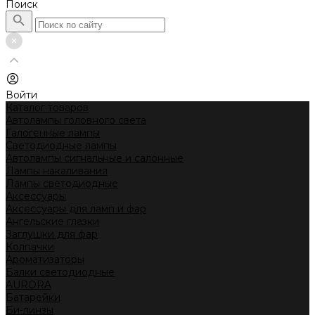
Поиск
Войти
Каталог товаров
Автолампы головного света
Галогенные лампы
Светодиодные лампы
Автолампы сигнальные и салонные
Лампы накаливания
Лампы светодиодные
Аксессуары
Аксессуары для ламп и фар
Ангельские глазки
Заглушки для фар
Колпачки
Ароматизаторы
Балки светодиодные
AURORA
Батарейки
Би-линзы