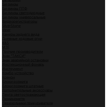
Батарейки
Би-линзы
Би-линзы ПТФ
Би-линзы светодиодные
Би-линзы универсальные
Видеорегистраторы
SilverStone
Viper
Камеры заднего вида
Дневные ходовые огни
K&S
MTF
Прочие производители
Знак "ТАКСИ"
Знак аварийной остановки
Инспекционный фонарь
Инструмент
Комбо устройство
Ксенон
Блоки розжига
Блоки розжига штатные
Дополнительные аксессуары
Лента светоотражающая
Люминометр
Переходники прикуривателя