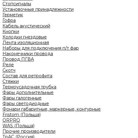
Стопсигналы
Установочные принадлежности
Герметик
Гофра
Кабель акустический
Кнопки
Колодки гнездовые
Лента изоляционная
Наборы для подключения п/т фар
Наконечники провода
Провод ПГВА
Реле
Скотч
Состав для ретрофита
Стяжки
Термоусадочная трубка
Фары дополнительные
Фары галогенные
Фары светодиодные
Фонари габаритные, маркерные, контурные
Fristom (Польша)
ORPRO
WAS (Польша)
Прочие производители
ТрАС (Россия)