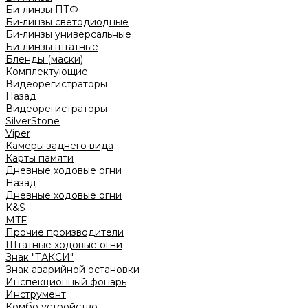
Би-линзы ПТФ
Би-линзы светодиодные
Би-линзы универсальные
Би-линзы штатные
Бленды (маски)
Комплектующие
Видеорегистраторы
Назад
Видеорегистраторы
SilverStone
Viper
Камеры заднего вида
Карты памяти
Дневные ходовые огни
Назад
Дневные ходовые огни
K&S
MTF
Прочие производители
Штатные ходовые огни
Знак "ТАКСИ"
Знак аварийной остановки
Инспекционный фонарь
Инструмент
Комбо устройство