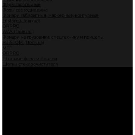
Фары галогенные
Фары светодиодные
Фонари габаритные, маркерные, контурные
Fristom (Польша)
ORPRO
WAS (Польша)
Фонари на грузовики, спецтехнику и прицепы
FRISTOM (Польша)
MTF
ORPRO
Штатные фары и фонари
Щетки стеклоочистителя
Сервис
Акции
Компания
Отзывы
Политика конфиденциальности
Контакты
Помощь
Условия оплаты
Условия доставки
...
Каталог товаров
Автолампы головного света
Галогенные лампы