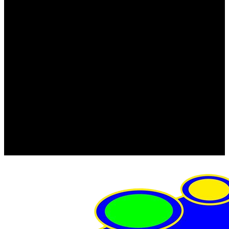
FRISTOM (Польша)
MTF
ORPRO
WAS (Польша)
РОССИЯ
Фонарь освещения номерного знака
Штатные фары и фонари
Щетки стеклоочистителя
Сервис
Акции
Компания
Отзывы
Политика конфиденциальности
Контакты
Помощь
Условия оплаты
Условия доставки