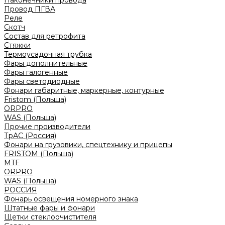
Наконечники провода
Провод ПГВА
Реле
Скотч
Состав для ретрофита
Стяжки
Термоусадочная трубка
Фары дополнительные
Фары галогенные
Фары светодиодные
Фонари габаритные, маркерные, контурные
Fristom (Польша)
ORPRO
WAS (Польша)
Прочие производители
ТрАС (Россия)
Фонари на грузовики, спецтехнику и прицепы
FRISTOM (Польша)
MTF
ORPRO
WAS (Польша)
РОССИЯ
Фонарь освещения номерного знака
Штатные фары и фонари
Щетки стеклоочистителя