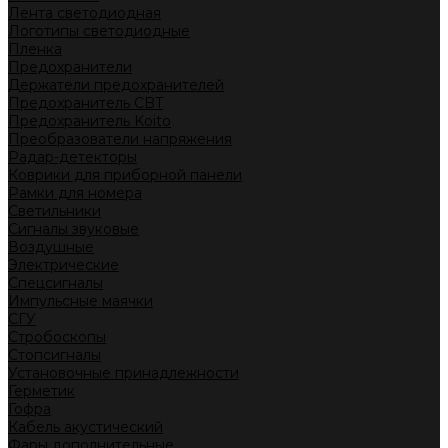
Лента светодиодная
Логотипы светодиодные
Пленка
Предохранители
Держатели предохранителей
Предохранитель CBT
Предохранитель Koito
Преобразователи напряжения
Радар-детекторы
Коврики для приборной панели
Рамки для номера
Светильники
Сигналы звуковые
Воздушные
Электрические
Спецсигналы
Импульсные маячки
СГУ
Стробоскопы
Стопсигналы
Установочные принадлежности
Герметик
Гофра
Кабель акустический
Фары дополнительные