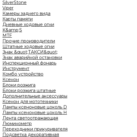
SilverStone
Viper
Камеры заднего вида
Карты памяти
Дневные ходовые огни
K&amp;S
MTF
Прочие производители
Штатные ходовые огни
Знак &quot;ТАКСИ&quot;
Знак аварийной остановки
Инспекционный фонарь
Инструмент
Комбо устройство
Ксенон
Блоки розжига
Блоки розжига штатные
Дополнительные аксессуары
Ксенон для мототехники
Лампы ксеноновые цоколь D
Лампы ксеноновые цоколь H
Лента светоотражающая
Люминометр
Переходники прикуривателя
Подсветка декоративная