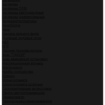
Батарейки
Би-линзы
Би-линзы ПТФ
Би-линзы светодиодные
Би-линзы универсальные
Видеорегистраторы
SilverStone
Viper
Камеры заднего вида
Дневные ходовые огни
K&S
MTF
Прочие производители
Знак "ТАКСИ"
Знак аварийной остановки
Инспекционный фонарь
Инструмент
Комбо устройство
Ксенон
Блоки розжига
Блоки розжига штатные
Дополнительные аксессуары
Лента светоотражающая
Люминометр
Переходники прикуривателя