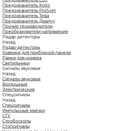
Предохранитель CBT
Предохранитель Koito
Предохранитель ProSvet
Предохранитель Tesla
Предохранитель Диалуч
Прочие производители
Преобразователи напряжения
Радар-детекторы
Назад
Радар-детекторы
Коврики для приборной панели
Рамки для номера
Светильники
Сигналы звуковые
Назад
Сигналы звуковые
Воздушные
Электрические
Спецсигналы
Назад
Спецсигналы
Импульсные маячки
СГУ
Стробоскопы
Стопсигналы