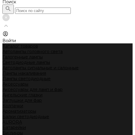
Поиск
Войти
Каталог товаров
Автолампы головного света
Галогенные лампы
Светодиодные лампы
Автолампы сигнальные и салонные
Лампы накаливания
Лампы светодиодные
Аксессуары
Аксессуары для ламп и фар
Ангельские глазки
Заглушки для фар
Колпачки
Ароматизаторы
Балки светодиодные
AURORA
Батарейки
Би-линзы