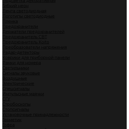
Подсветка декоративная
Гибкий неон
Лента светодиодная
Логотипы светодиодные
Пленка
Предохранители
Держатели предохранителей
Предохранитель CBT
Предохранитель Koito
Преобразователи напряжения
Радар-детекторы
Коврики для приборной панели
Рамки для номера
Светильники
Сигналы звуковые
Воздушные
Электрические
Спецсигналы
Импульсные маячки
СГУ
Стробоскопы
Стопсигналы
Установочные принадлежности
Герметик
Гофра