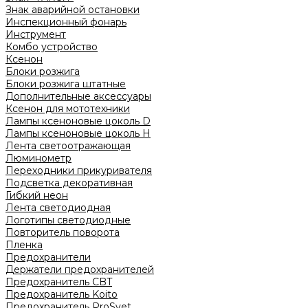
Знак аварийной остановки
Инспекционный фонарь
Инструмент
Комбо устройство
Ксенон
Блоки розжига
Блоки розжига штатные
Дополнительные аксессуары
Ксенон для мототехники
Лампы ксеноновые цоколь D
Лампы ксеноновые цоколь H
Лента светоотражающая
Люминометр
Переходники прикуривателя
Подсветка декоративная
Гибкий неон
Лента светодиодная
Логотипы светодиодные
Повторитель поворота
Пленка
Предохранители
Держатели предохранителей
Предохранитель CBT
Предохранитель Koito
Предохранитель ProSvet