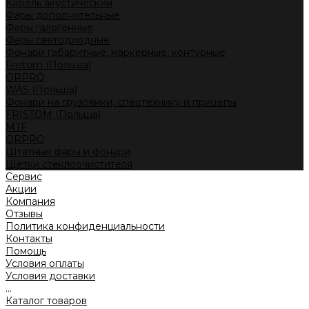
Кабель акустический
Фары дополнительные
Фары галогенные
Фары светодиодные
Фонари габаритные, маркерные, контурные
Fristom (Польша)
ORPRO
WAS (Польша)
Фонари на грузовики, спецтехнику и прицепы
FRISTOM (Польша)
MTF
ORPRO
Штатные фары и фонари
Щетки стеклоочистителя
Сервис
Акции
Компания
Отзывы
Политика конфиденциальности
Контакты
Помощь
Условия оплаты
Условия доставки
...
Каталог товаров