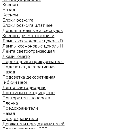
Ксенон
Назад
Ксенон
Блоки розжига
Блоки розжига штатные
Дополнительные аксессуары
Ксенон для мототехники
Лампы ксеноновые цоколь D
Лампы ксеноновые цоколь H
Лента светоотражающая
Люминометр
Переходники прикуривателя
Подсветка декоративная
Назад
Подсветка декоративная
Гибкий неон
Лента светодиодная
Логотипы светодиодные
Повторитель поворота
Пленка
Предохранители
Назад
Предохранители
Держатели предохранителей