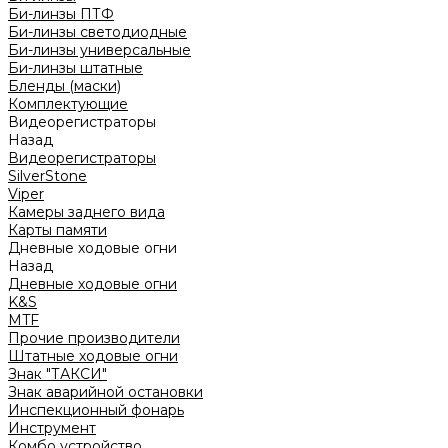
Би-линзы ПТФ
Би-линзы светодиодные
Би-линзы универсальные
Би-линзы штатные
Бленды (маски)
Комплектующие
Видеорегистраторы
Назад
Видеорегистраторы
SilverStone
Viper
Камеры заднего вида
Карты памяти
Дневные ходовые огни
Назад
Дневные ходовые огни
K&S
MTF
Прочие производители
Штатные ходовые огни
Знак "ТАКСИ"
Знак аварийной остановки
Инспекционный фонарь
Инструмент
Комбо устройство