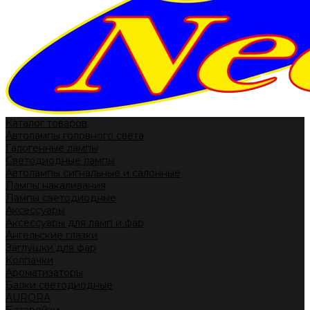
Каталог товаров
Автолампы головного света
Галогенные лампы
Светодиодные лампы
Автолампы сигнальные и салонные
Лампы накаливания
Лампы светодиодные
Аксессуары
Аксессуары для ламп и фар
Ангельские глазки
Заглушки для фар
Колпачки
Ароматизаторы
Балки светодиодные
AURORA