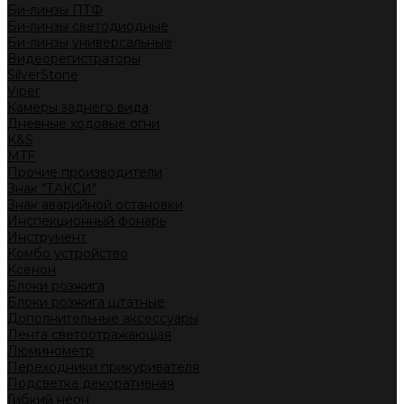
Би-линзы ПТФ
Би-линзы светодиодные
Би-линзы универсальные
Видеорегистраторы
SilverStone
Viper
Камеры заднего вида
Дневные ходовые огни
K&S
MTF
Прочие производители
Знак "ТАКСИ"
Знак аварийной остановки
Инспекционный фонарь
Инструмент
Комбо устройство
Ксенон
Блоки розжига
Блоки розжига штатные
Дополнительные аксессуары
Лента светоотражающая
Люминометр
Переходники прикуривателя
Подсветка декоративная
Гибкий неон