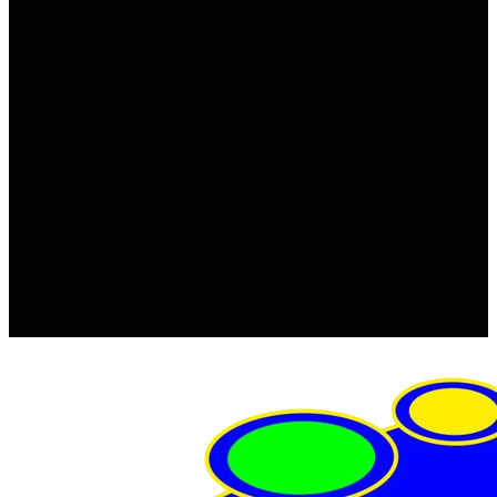
FRISTOM (Польша)
MTF
ORPRO
WAS (Польша)
РОССИЯ
Фонарь освещения номерного знака
Штатные фары и фонари
Щетки стеклоочистителя
Сервис
Акции
Компания
Отзывы
Политика конфиденциальности
Контакты
Помощь
Условия оплаты
Условия доставки