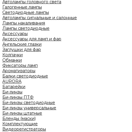
Автолампы головного света
Галогенные лампы
Светодиодные лампы
Автолампы сигнальные и салонные
Лампы накаливания
Лампы светодиодные
Аксессуары
Аксессуары для ламп и фар
Ангельские глазки
Заглушки для фар
Колпачки
Обманки
Фиксаторы ламп
Ароматизаторы
Балки светодиодные
AURORA
Батарейки
Би-линзы
Би-линзы ПТФ
Би-линзы светодиодные
Би-линзы универсальные
Би-линзы штатные
Бленды (маски)
Комплектующие
Видеорегистраторы