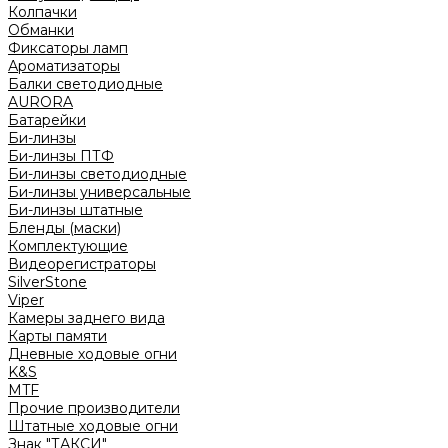
Колпачки
Обманки
Фиксаторы ламп
Ароматизаторы
Балки светодиодные
AURORA
Батарейки
Би-линзы
Би-линзы ПТФ
Би-линзы светодиодные
Би-линзы универсальные
Би-линзы штатные
Бленды (маски)
Комплектующие
Видеорегистраторы
SilverStone
Viper
Камеры заднего вида
Карты памяти
Дневные ходовые огни
K&S
MTF
Прочие производители
Штатные ходовые огни
Знак "ТАКСИ"