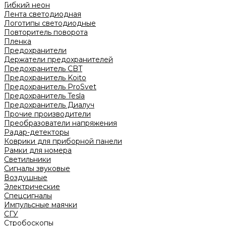
Гибкий неон
Лента светодиодная
Логотипы светодиодные
Повторитель поворота
Пленка
Предохранители
Держатели предохранителей
Предохранитель CBT
Предохранитель Koito
Предохранитель ProSvet
Предохранитель Tesla
Предохранитель Диалуч
Прочие производители
Преобразователи напряжения
Радар-детекторы
Коврики для приборной панели
Рамки для номера
Светильники
Сигналы звуковые
Воздушные
Электрические
Спецсигналы
Импульсные маячки
СГУ
Стробоскопы