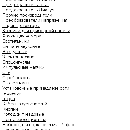
Предохранитель Tesla
Предохранитель Диалуч
Прочие производители
Преобразователи напряжения
Радар-детекторы
Коврики для приборной панели
Рамки для номера
Светильники
Сигналы звуковые
Воздушные
Электрические
Спецсигналы
Импульсные маячки
СГУ
Стробоскопы
Стопсигналы
Установочные принадлежности
Герметик
Гофра
Кабель акустический
Кнопки
Колодки гнездовые
Лента изоляционная
Наборы для подключения п/т фар