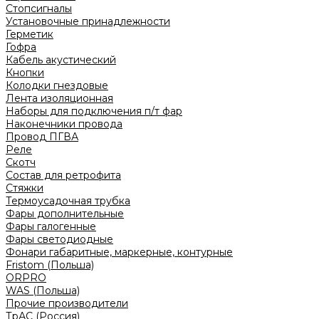
Стопсигналы
Установочные принадлежности
Герметик
Гофра
Кабель акустический
Кнопки
Колодки гнездовые
Лента изоляционная
Наборы для подключения п/т фар
Наконечники провода
Провод ПГВА
Реле
Скотч
Состав для ретрофита
Стяжки
Термоусадочная трубка
Фары дополнительные
Фары галогенные
Фары светодиодные
Фонари габаритные, маркерные, контурные
Fristom (Польша)
ORPRO
WAS (Польша)
Прочие производители
ТрАС (Россия)