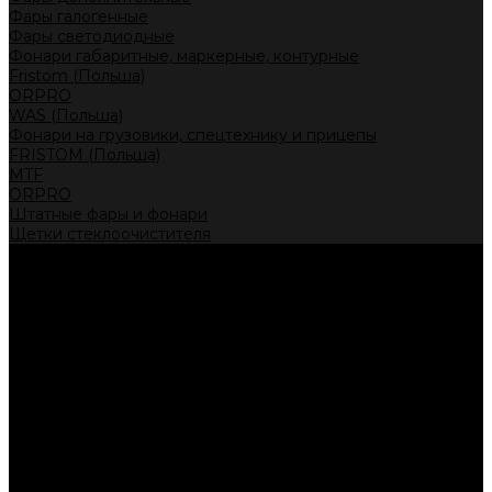
Фары галогенные
Фары светодиодные
Фонари габаритные, маркерные, контурные
Fristom (Польша)
ORPRO
WAS (Польша)
Фонари на грузовики, спецтехнику и прицепы
FRISTOM (Польша)
MTF
ORPRO
Штатные фары и фонари
Щетки стеклоочистителя
Сервис
Акции
Компания
Отзывы
Политика конфиденциальности
Контакты
Помощь
Условия оплаты
Условия доставки
...
Каталог товаров
Автолампы головного света
Галогенные лампы