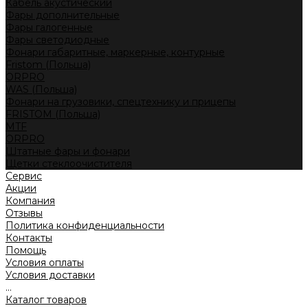
Кабель акустический
Фары дополнительные
Фары галогенные
Фары светодиодные
Фонари габаритные, маркерные, контурные
Fristom (Польша)
ORPRO
WAS (Польша)
Фонари на грузовики, спецтехнику и прицепы
FRISTOM (Польша)
MTF
ORPRO
Штатные фары и фонари
Щетки стеклоочистителя
Сервис
Акции
Компания
Отзывы
Политика конфиденциальности
Контакты
Помощь
Условия оплаты
Условия доставки
...
Каталог товаров