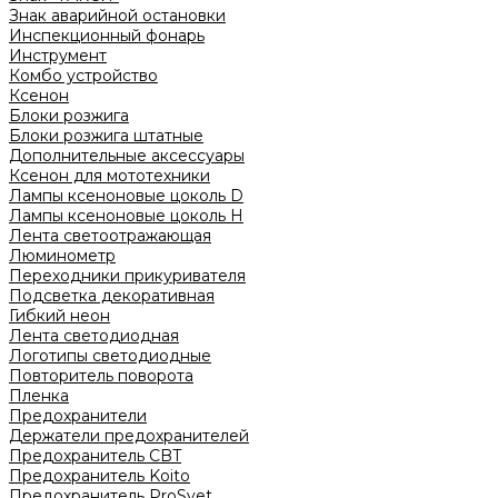
Знак аварийной остановки
Инспекционный фонарь
Инструмент
Комбо устройство
Ксенон
Блоки розжига
Блоки розжига штатные
Дополнительные аксессуары
Ксенон для мототехники
Лампы ксеноновые цоколь D
Лампы ксеноновые цоколь H
Лента светоотражающая
Люминометр
Переходники прикуривателя
Подсветка декоративная
Гибкий неон
Лента светодиодная
Логотипы светодиодные
Повторитель поворота
Пленка
Предохранители
Держатели предохранителей
Предохранитель CBT
Предохранитель Koito
Предохранитель ProSvet