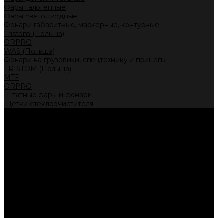
Фары галогенные
Фары светодиодные
Фонари габаритные, маркерные, контурные
Fristom (Польша)
ORPRO
WAS (Польша)
Фонари на грузовики, спецтехнику и прицепы
FRISTOM (Польша)
MTF
ORPRO
Штатные фары и фонари
Щетки стеклоочистителя
Сервис
Акции
Компания
Отзывы
Политика конфиденциальности
Контакты
Помощь
Условия оплаты
Условия доставки
...
Каталог товаров
Автолампы головного света
Галогенные лампы