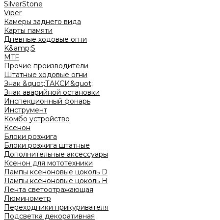
SilverStone
Viper
Камеры заднего вида
Карты памяти
Дневные ходовые огни
K&amp;S
MTF
Прочие производители
Штатные ходовые огни
Знак &quot;ТАКСИ&quot;
Знак аварийной остановки
Инспекционный фонарь
Инструмент
Комбо устройство
Ксенон
Блоки розжига
Блоки розжига штатные
Дополнительные аксессуары
Ксенон для мототехники
Лампы ксеноновые цоколь D
Лампы ксеноновые цоколь H
Лента светоотражающая
Люминометр
Переходники прикуривателя
Подсветка декоративная