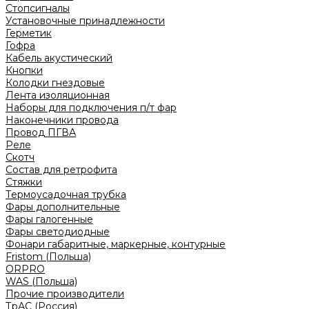
Стопсигналы
Установочные принадлежности
Герметик
Гофра
Кабель акустический
Кнопки
Колодки гнездовые
Лента изоляционная
Наборы для подключения п/т фар
Наконечники провода
Провод ПГВА
Реле
Скотч
Состав для ретрофита
Стяжки
Термоусадочная трубка
Фары дополнительные
Фары галогенные
Фары светодиодные
Фонари габаритные, маркерные, контурные
Fristom (Польша)
ORPRO
WAS (Польша)
Прочие производители
ТрАС (Россия)