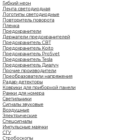
Гибкий неон
Лента светодиодная
Логотипы светодиодные
Повторитель поворота
Пленка
Предохранители
Держатели предохранителей
Предохранитель CBT
Предохранитель Koito
Предохранитель ProSvet
Предохранитель Tesla
Предохранитель Диалуч
Прочие производители
Преобразователи напряжения
Радар-детекторы
Коврики для приборной панели
Рамки для номера
Светильники
Сигналы звуковые
Воздушные
Электрические
Спецсигналы
Импульсные маячки
СГУ
Стробоскопы