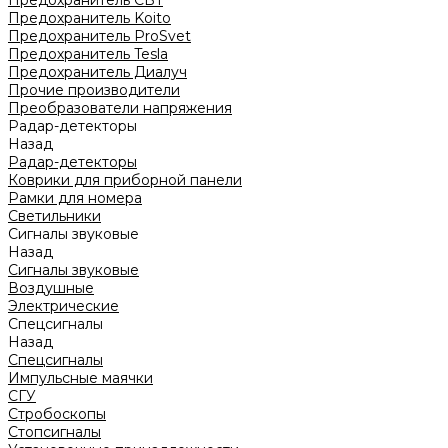
Предохранитель CBT
Предохранитель Koito
Предохранитель ProSvet
Предохранитель Tesla
Предохранитель Диалуч
Прочие производители
Преобразователи напряжения
Радар-детекторы
Назад
Радар-детекторы
Коврики для приборной панели
Рамки для номера
Светильники
Сигналы звуковые
Назад
Сигналы звуковые
Воздушные
Электрические
Спецсигналы
Назад
Спецсигналы
Импульсные маячки
СГУ
Стробоскопы
Стопсигналы