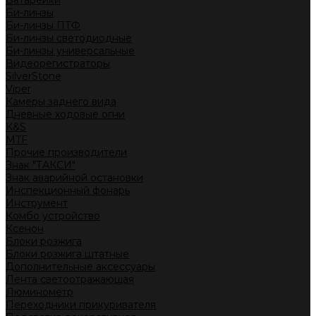
Батарейки
Би-линзы
Би-линзы ПТФ
Би-линзы светодиодные
Би-линзы универсальные
Видеорегистраторы
SilverStone
Viper
Камеры заднего вида
Дневные ходовые огни
K&S
MTF
Прочие производители
Знак "ТАКСИ"
Знак аварийной остановки
Инспекционный фонарь
Инструмент
Комбо устройство
Ксенон
Блоки розжига
Блоки розжига штатные
Дополнительные аксессуары
Лента светоотражающая
Люминометр
Переходники прикуривателя