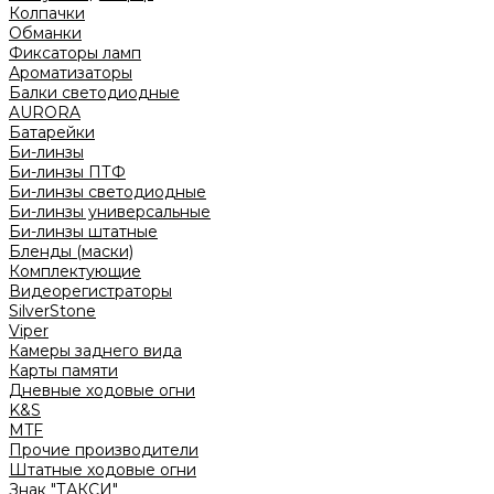
Колпачки
Обманки
Фиксаторы ламп
Ароматизаторы
Балки светодиодные
AURORA
Батарейки
Би-линзы
Би-линзы ПТФ
Би-линзы светодиодные
Би-линзы универсальные
Би-линзы штатные
Бленды (маски)
Комплектующие
Видеорегистраторы
SilverStone
Viper
Камеры заднего вида
Карты памяти
Дневные ходовые огни
K&S
MTF
Прочие производители
Штатные ходовые огни
Знак "ТАКСИ"