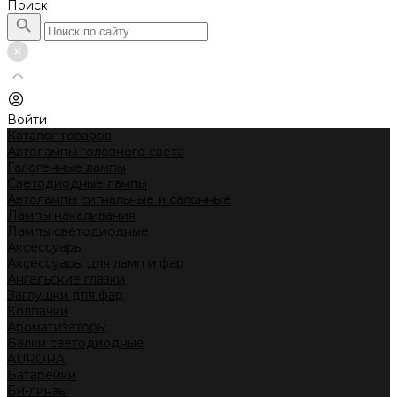
Поиск
Войти
Каталог товаров
Автолампы головного света
Галогенные лампы
Светодиодные лампы
Автолампы сигнальные и салонные
Лампы накаливания
Лампы светодиодные
Аксессуары
Аксессуары для ламп и фар
Ангельские глазки
Заглушки для фар
Колпачки
Ароматизаторы
Балки светодиодные
AURORA
Батарейки
Би-линзы