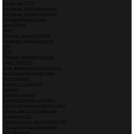
Би-линзы ПТФ
Би-линзы светодиодные
Би-линзы универсальные
Видеорегистраторы
SilverStone
Viper
Камеры заднего вида
Дневные ходовые огни
K&S
MTF
Прочие производители
Знак "ТАКСИ"
Знак аварийной остановки
Инспекционный фонарь
Инструмент
Комбо устройство
Ксенон
Блоки розжига
Блоки розжига штатные
Дополнительные аксессуары
Лента светоотражающая
Люминометр
Переходники прикуривателя
Подсветка декоративная
Гибкий неон