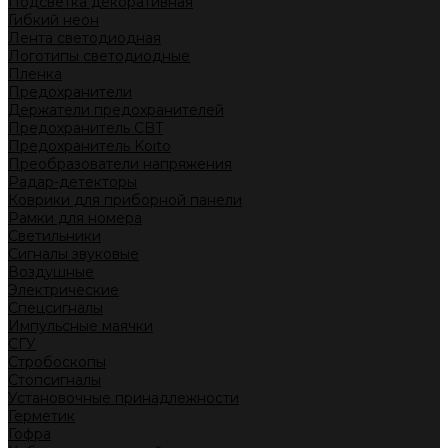
Подсветка декоративная
Гибкий неон
Лента светодиодная
Логотипы светодиодные
Пленка
Предохранители
Держатели предохранителей
Предохранитель CBT
Предохранитель Koito
Преобразователи напряжения
Радар-детекторы
Коврики для приборной панели
Рамки для номера
Светильники
Сигналы звуковые
Воздушные
Электрические
Спецсигналы
Импульсные маячки
СГУ
Стробоскопы
Стопсигналы
Установочные принадлежности
Герметик
Гофра