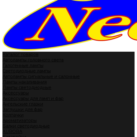
Каталог товаров
Автолампы головного света
Галогенные лампы
Светодиодные лампы
Автолампы сигнальные и салонные
Лампы накаливания
Лампы светодиодные
Аксессуары
Аксессуары для ламп и фар
Ангельские глазки
Заглушки для фар
Колпачки
Ароматизаторы
Балки светодиодные
AURORA