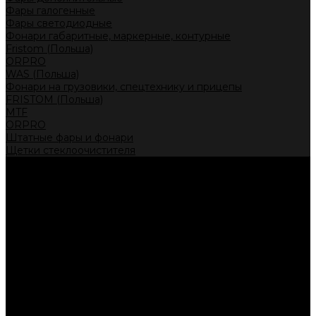
Фары галогенные
Фары светодиодные
Фонари габаритные, маркерные, контурные
Fristom (Польша)
ORPRO
WAS (Польша)
Фонари на грузовики, спецтехнику и прицепы
FRISTOM (Польша)
MTF
ORPRO
Штатные фары и фонари
Щетки стеклоочистителя
Сервис
Акции
Компания
Отзывы
Политика конфиденциальности
Контакты
Помощь
Условия оплаты
Условия доставки
...
Каталог товаров
Автолампы головного света
Галогенные лампы