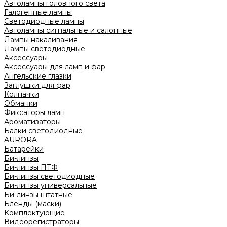
Автолампы головного света
Галогенные лампы
Светодиодные лампы
Автолампы сигнальные и салонные
Лампы накаливания
Лампы светодиодные
Аксессуары
Аксессуары для ламп и фар
Ангельские глазки
Заглушки для фар
Колпачки
Обманки
Фиксаторы ламп
Ароматизаторы
Балки светодиодные
AURORA
Батарейки
Би-линзы
Би-линзы ПТФ
Би-линзы светодиодные
Би-линзы универсальные
Би-линзы штатные
Бленды (маски)
Комплектующие
Видеорегистраторы