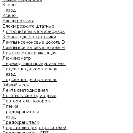
Ксенон
Назад
Ксенон
Блоки розжига
Блоки розжига штатные
Дополнительные аксессуары
Ксенон для мототехники
Лампы ксеноновые цоколь D
Лампы ксеноновые цоколь H
Лента светоотражающая
Люминометр
Переходники прикуривателя
Подсветка декоративная
Назад
Подсветка декоративная
Гибкий неон
Лента светодиодная
Логотипы светодиодные
Повторитель поворота
Пленка
Предохранители
Назад
Предохранители
Держатели предохранителей