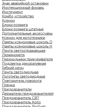
Знак аварийной остановки
Инспекционный фонарь
Инструмент
Комбо устройство
Ксенон
Блоки розжига
Блоки розжига штатные
Дополнительные аксессуары
Ксенон для мототехники
Лампы ксеноновые цоколь D
Лампы ксеноновые цоколь H
Лента светоотражающая
Люминометр
Переходники прикуривателя
Подсветка декоративная
Гибкий неон
Лента светодиодная
Логотипы светодиодные
Повторитель поворота
Пленка
Предохранители
Держатели предохранителей
Предохранитель CBT
Предохранитель Koito
Предохранитель ProSvet