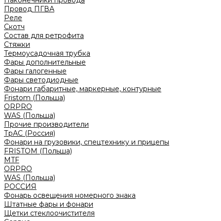
Наконечники провода
Провод ПГВА
Реле
Скотч
Состав для ретрофита
Стяжки
Термоусадочная трубка
Фары дополнительные
Фары галогенные
Фары светодиодные
Фонари габаритные, маркерные, контурные
Fristom (Польша)
ORPRO
WAS (Польша)
Прочие производители
ТрАС (Россия)
Фонари на грузовики, спецтехнику и прицепы
FRISTOM (Польша)
MTF
ORPRO
WAS (Польша)
РОССИЯ
Фонарь освещения номерного знака
Штатные фары и фонари
Щетки стеклоочистителя