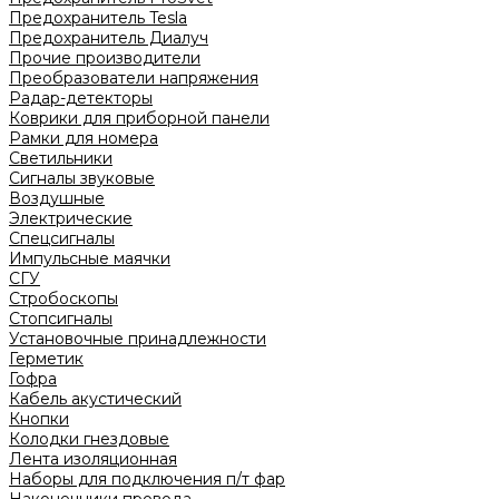
Предохранитель Tesla
Предохранитель Диалуч
Прочие производители
Преобразователи напряжения
Радар-детекторы
Коврики для приборной панели
Рамки для номера
Светильники
Сигналы звуковые
Воздушные
Электрические
Спецсигналы
Импульсные маячки
СГУ
Стробоскопы
Стопсигналы
Установочные принадлежности
Герметик
Гофра
Кабель акустический
Кнопки
Колодки гнездовые
Лента изоляционная
Наборы для подключения п/т фар