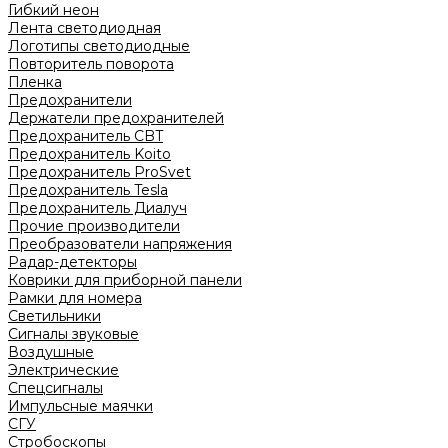
Гибкий неон
Лента светодиодная
Логотипы светодиодные
Повторитель поворота
Пленка
Предохранители
Держатели предохранителей
Предохранитель CBT
Предохранитель Koito
Предохранитель ProSvet
Предохранитель Tesla
Предохранитель Диалуч
Прочие производители
Преобразователи напряжения
Радар-детекторы
Коврики для приборной панели
Рамки для номера
Светильники
Сигналы звуковые
Воздушные
Электрические
Спецсигналы
Импульсные маячки
СГУ
Стробоскопы