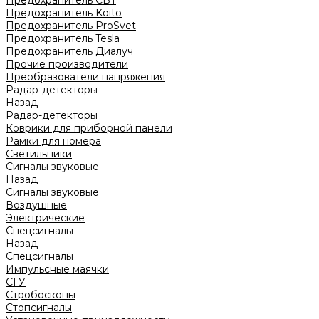
Предохранитель CBT
Предохранитель Koito
Предохранитель ProSvet
Предохранитель Tesla
Предохранитель Диалуч
Прочие производители
Преобразователи напряжения
Радар-детекторы
Назад
Радар-детекторы
Коврики для приборной панели
Рамки для номера
Светильники
Сигналы звуковые
Назад
Сигналы звуковые
Воздушные
Электрические
Спецсигналы
Назад
Спецсигналы
Импульсные маячки
СГУ
Стробоскопы
Стопсигналы