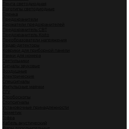
Лента светодиодная
Логотипы светодиодные
Пленка
Предохранители
Держатели предохранителей
Предохранитель CBT
Предохранитель Koito
Преобразователи напряжения
Радар-детекторы
Коврики для приборной панели
Рамки для номера
Светильники
Сигналы звуковые
Воздушные
Электрические
Спецсигналы
Импульсные маячки
СГУ
Стробоскопы
Стопсигналы
Установочные принадлежности
Герметик
Гофра
Кабель акустический
Фары дополнительные