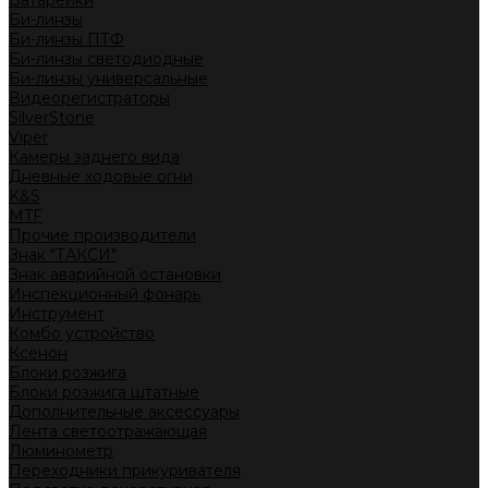
Батарейки
Би-линзы
Би-линзы ПТФ
Би-линзы светодиодные
Би-линзы универсальные
Видеорегистраторы
SilverStone
Viper
Камеры заднего вида
Дневные ходовые огни
K&S
MTF
Прочие производители
Знак "ТАКСИ"
Знак аварийной остановки
Инспекционный фонарь
Инструмент
Комбо устройство
Ксенон
Блоки розжига
Блоки розжига штатные
Дополнительные аксессуары
Лента светоотражающая
Люминометр
Переходники прикуривателя