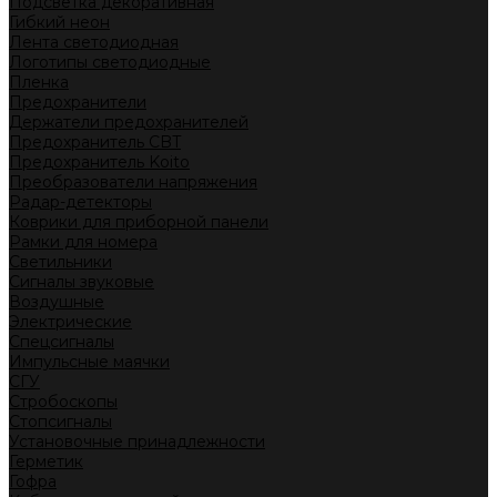
Подсветка декоративная
Гибкий неон
Лента светодиодная
Логотипы светодиодные
Пленка
Предохранители
Держатели предохранителей
Предохранитель CBT
Предохранитель Koito
Преобразователи напряжения
Радар-детекторы
Коврики для приборной панели
Рамки для номера
Светильники
Сигналы звуковые
Воздушные
Электрические
Спецсигналы
Импульсные маячки
СГУ
Стробоскопы
Стопсигналы
Установочные принадлежности
Герметик
Гофра