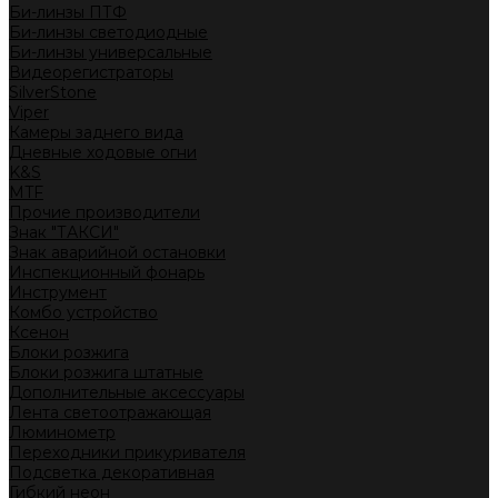
Би-линзы ПТФ
Би-линзы светодиодные
Би-линзы универсальные
Видеорегистраторы
SilverStone
Viper
Камеры заднего вида
Дневные ходовые огни
K&S
MTF
Прочие производители
Знак "ТАКСИ"
Знак аварийной остановки
Инспекционный фонарь
Инструмент
Комбо устройство
Ксенон
Блоки розжига
Блоки розжига штатные
Дополнительные аксессуары
Лента светоотражающая
Люминометр
Переходники прикуривателя
Подсветка декоративная
Гибкий неон