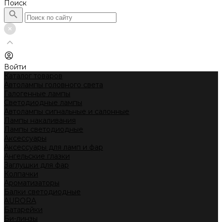
Поиск
Войти
Каталог товаров
Автолампы головного света
Галогенные лампы
Светодиодные лампы
Автолампы сигнальные и салонные
Лампы накаливания
Лампы светодиодные
Аксессуары
Аксессуары для ламп и фар
Ангельские глазки
Заглушки для фар
Колпачки
Ароматизаторы
Балки светодиодные
AURORA
Батарейки
Би-линзы