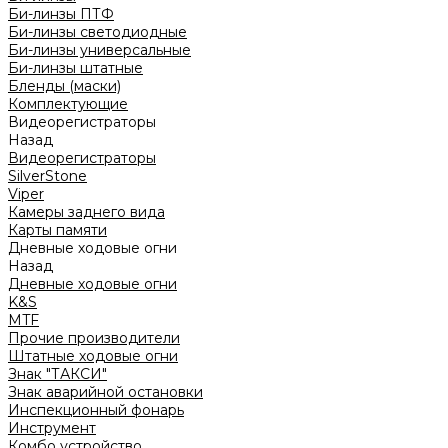
Би-линзы ПТФ
Би-линзы светодиодные
Би-линзы универсальные
Би-линзы штатные
Бленды (маски)
Комплектующие
Видеорегистраторы
Назад
Видеорегистраторы
SilverStone
Viper
Камеры заднего вида
Карты памяти
Дневные ходовые огни
Назад
Дневные ходовые огни
K&S
MTF
Прочие производители
Штатные ходовые огни
Знак "ТАКСИ"
Знак аварийной остановки
Инспекционный фонарь
Инструмент
Комбо устройство