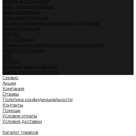
Кабель акустический
Фары дополнительные
Фары галогенные
Фары светодиодные
Фонари габаритные, маркерные, контурные
Fristom (Польша)
ORPRO
WAS (Польша)
Фонари на грузовики, спецтехнику и прицепы
FRISTOM (Польша)
MTF
ORPRO
Штатные фары и фонари
Щетки стеклоочистителя
Сервис
Акции
Компания
Отзывы
Политика конфиденциальности
Контакты
Помощь
Условия оплаты
Условия доставки
...
Каталог товаров