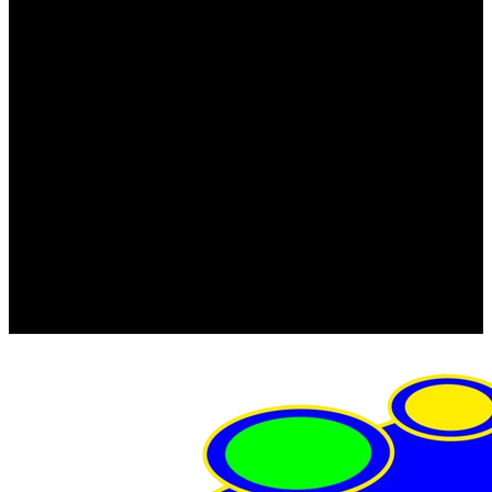
FRISTOM (Польша)
MTF
ORPRO
WAS (Польша)
РОССИЯ
Фонарь освещения номерного знака
Штатные фары и фонари
Щетки стеклоочистителя
Сервис
Акции
Компания
Отзывы
Политика конфиденциальности
Контакты
Помощь
Условия оплаты
Условия доставки