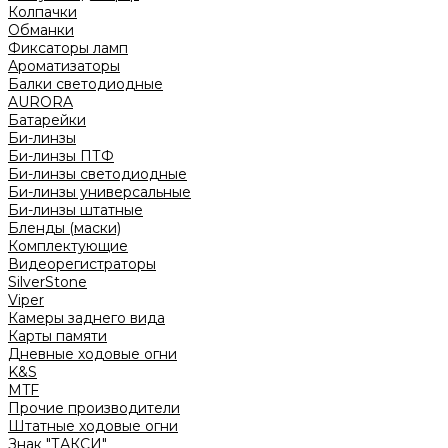
Колпачки
Обманки
Фиксаторы ламп
Ароматизаторы
Балки светодиодные
AURORA
Батарейки
Би-линзы
Би-линзы ПТФ
Би-линзы светодиодные
Би-линзы универсальные
Би-линзы штатные
Бленды (маски)
Комплектующие
Видеорегистраторы
SilverStone
Viper
Камеры заднего вида
Карты памяти
Дневные ходовые огни
K&S
MTF
Прочие производители
Штатные ходовые огни
Знак "ТАКСИ"