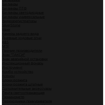
Батарейки
Би-линзы
Би-линзы ПТФ
Би-линзы светодиодные
Би-линзы универсальные
Видеорегистраторы
SilverStone
Viper
Камеры заднего вида
Дневные ходовые огни
K&S
MTF
Прочие производители
Знак "ТАКСИ"
Знак аварийной остановки
Инспекционный фонарь
Инструмент
Комбо устройство
Ксенон
Блоки розжига
Блоки розжига штатные
Дополнительные аксессуары
Лента светоотражающая
Люминометр
Переходники прикуривателя