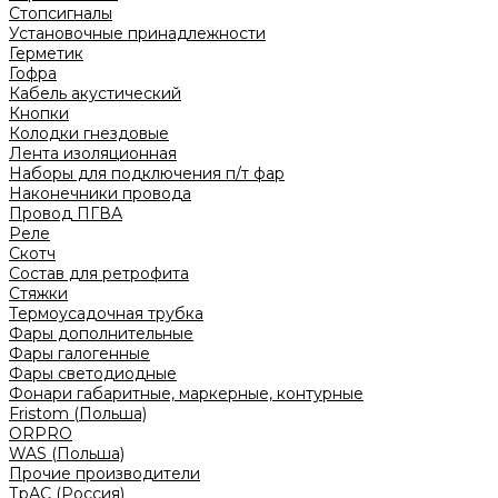
Стопсигналы
Установочные принадлежности
Герметик
Гофра
Кабель акустический
Кнопки
Колодки гнездовые
Лента изоляционная
Наборы для подключения п/т фар
Наконечники провода
Провод ПГВА
Реле
Скотч
Состав для ретрофита
Стяжки
Термоусадочная трубка
Фары дополнительные
Фары галогенные
Фары светодиодные
Фонари габаритные, маркерные, контурные
Fristom (Польша)
ORPRO
WAS (Польша)
Прочие производители
ТрАС (Россия)