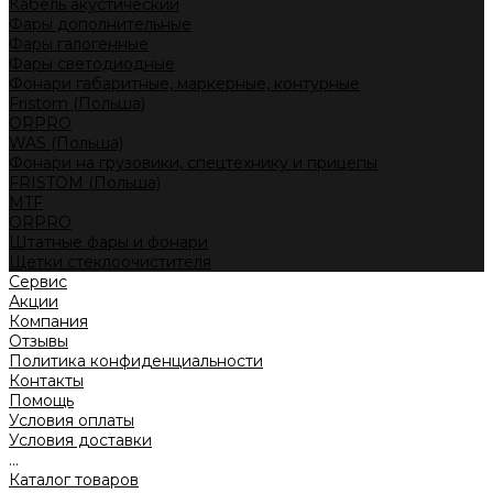
Кабель акустический
Фары дополнительные
Фары галогенные
Фары светодиодные
Фонари габаритные, маркерные, контурные
Fristom (Польша)
ORPRO
WAS (Польша)
Фонари на грузовики, спецтехнику и прицепы
FRISTOM (Польша)
MTF
ORPRO
Штатные фары и фонари
Щетки стеклоочистителя
Сервис
Акции
Компания
Отзывы
Политика конфиденциальности
Контакты
Помощь
Условия оплаты
Условия доставки
...
Каталог товаров