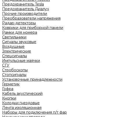
Предохранитель Tesla
Предохранитель Диалуч
Прочие производители
Преобразователи напряжения
Радар-детекторы
Коврики для приборной панели
Рамки для номера
Светильники
Сигналы звуковые
Воздушные
Электрические
Спецсигналы
Импульсные маячки
СГУ
Стробоскопы
Стопсигналы
Установочные принадлежности
Герметик
Гофра
Кабель акустический
Кнопки
Колодки гнездовые
Лента изоляционная
Наборы для подключения п/т фар