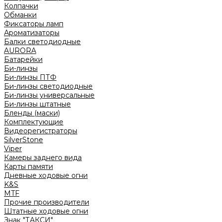
Колпачки
Обманки
Фиксаторы ламп
Ароматизаторы
Балки светодиодные
AURORA
Батарейки
Би-линзы
Би-линзы ПТФ
Би-линзы светодиодные
Би-линзы универсальные
Би-линзы штатные
Бленды (маски)
Комплектующие
Видеорегистраторы
SilverStone
Viper
Камеры заднего вида
Карты памяти
Дневные ходовые огни
K&S
MTF
Прочие производители
Штатные ходовые огни
Знак "ТАКСИ"