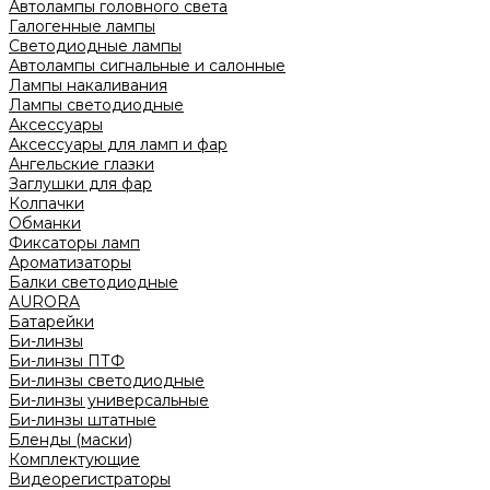
Автолампы головного света
Галогенные лампы
Светодиодные лампы
Автолампы сигнальные и салонные
Лампы накаливания
Лампы светодиодные
Аксессуары
Аксессуары для ламп и фар
Ангельские глазки
Заглушки для фар
Колпачки
Обманки
Фиксаторы ламп
Ароматизаторы
Балки светодиодные
AURORA
Батарейки
Би-линзы
Би-линзы ПТФ
Би-линзы светодиодные
Би-линзы универсальные
Би-линзы штатные
Бленды (маски)
Комплектующие
Видеорегистраторы