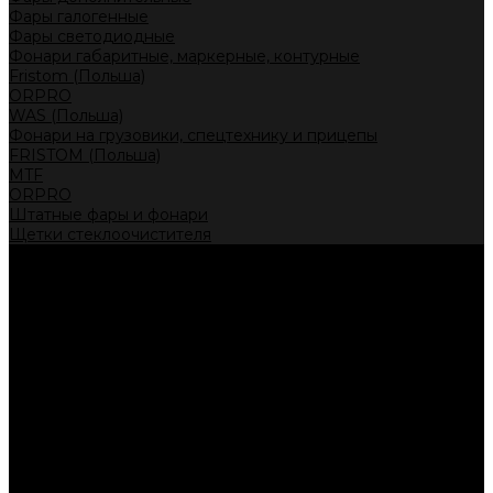
Фары галогенные
Фары светодиодные
Фонари габаритные, маркерные, контурные
Fristom (Польша)
ORPRO
WAS (Польша)
Фонари на грузовики, спецтехнику и прицепы
FRISTOM (Польша)
MTF
ORPRO
Штатные фары и фонари
Щетки стеклоочистителя
Сервис
Акции
Компания
Отзывы
Политика конфиденциальности
Контакты
Помощь
Условия оплаты
Условия доставки
...
Каталог товаров
Автолампы головного света
Галогенные лампы