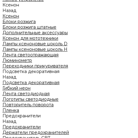
Ксенон
Назад
Ксенон
Блоки розжига
Блоки розжига штатные
Дополнительные аксессуары
Ксенон для мототехники
Лампы ксеноновые цоколь D
Лампы ксеноновые цоколь H
Лента светоотражающая
Люминометр
Переходники прикуривателя
Подсветка декоративная
Назад
Подсветка декоративная
Гибкий неон
Лента светодиодная
Логотипы светодиодные
Повторитель поворота
Пленка
Предохранители
Назад
Предохранители
Держатели предохранителей