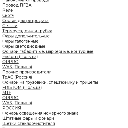
Наконечники провода
Провод ПГВА
Реле
Скотч
Состав для ретрофита
Стяжки
Термоусадочная трубка
Фары дополнительные
Фары галогенные
Фары светодиодные
Фонари габаритные, маркерные, контурные
Fristom (Польша)
ORPRO
WAS (Польша)
Прочие производители
ТрАС (Россия)
Фонари на грузовики, спецтехнику и прицепы
FRISTOM (Польша)
MTF
ORPRO
WAS (Польша)
РОССИЯ
Фонарь освещения номерного знака
Штатные фары и фонари
Щетки стеклоочистителя