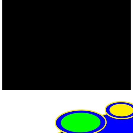
FRISTOM (Польша)
MTF
ORPRO
WAS (Польша)
РОССИЯ
Фонарь освещения номерного знака
Штатные фары и фонари
Щетки стеклоочистителя
Сервис
Акции
Компания
Отзывы
Политика конфиденциальности
Контакты
Помощь
Условия оплаты
Условия доставки