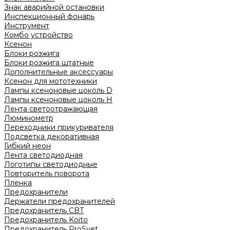
Знак аварийной остановки
Инспекционный фонарь
Инструмент
Комбо устройство
Ксенон
Блоки розжига
Блоки розжига штатные
Дополнительные аксессуары
Ксенон для мототехники
Лампы ксеноновые цоколь D
Лампы ксеноновые цоколь H
Лента светоотражающая
Люминометр
Переходники прикуривателя
Подсветка декоративная
Гибкий неон
Лента светодиодная
Логотипы светодиодные
Повторитель поворота
Пленка
Предохранители
Держатели предохранителей
Предохранитель CBT
Предохранитель Koito
Предохранитель ProSvet