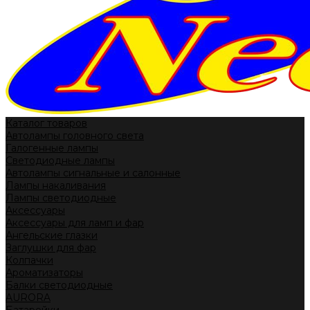
Каталог товаров
Автолампы головного света
Галогенные лампы
Светодиодные лампы
Автолампы сигнальные и салонные
Лампы накаливания
Лампы светодиодные
Аксессуары
Аксессуары для ламп и фар
Ангельские глазки
Заглушки для фар
Колпачки
Ароматизаторы
Балки светодиодные
AURORA