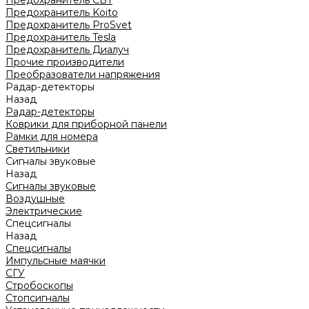
Предохранитель CBT
Предохранитель Koito
Предохранитель ProSvet
Предохранитель Tesla
Предохранитель Диалуч
Прочие производители
Преобразователи напряжения
Радар-детекторы
Назад
Радар-детекторы
Коврики для приборной панели
Рамки для номера
Светильники
Сигналы звуковые
Назад
Сигналы звуковые
Воздушные
Электрические
Спецсигналы
Назад
Спецсигналы
Импульсные маячки
СГУ
Стробоскопы
Стопсигналы