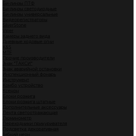
Би-линзы ПТФ
Би-линзы светодиодные
Би-линзы универсальные
Видеорегистраторы
SilverStone
Viper
Камеры заднего вида
Дневные ходовые огни
K&S
MTF
Прочие производители
Знак "ТАКСИ"
Знак аварийной остановки
Инспекционный фонарь
Инструмент
Комбо устройство
Ксенон
Блоки розжига
Блоки розжига штатные
Дополнительные аксессуары
Лента светоотражающая
Люминометр
Переходники прикуривателя
Подсветка декоративная
Гибкий неон