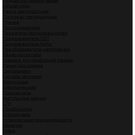
Подсветка декоративная
Гибкий неон
Лента светодиодная
Логотипы светодиодные
Пленка
Предохранители
Держатели предохранителей
Предохранитель CBT
Предохранитель Koito
Преобразователи напряжения
Радар-детекторы
Коврики для приборной панели
Рамки для номера
Светильники
Сигналы звуковые
Воздушные
Электрические
Спецсигналы
Импульсные маячки
СГУ
Стробоскопы
Стопсигналы
Установочные принадлежности
Герметик
Гофра