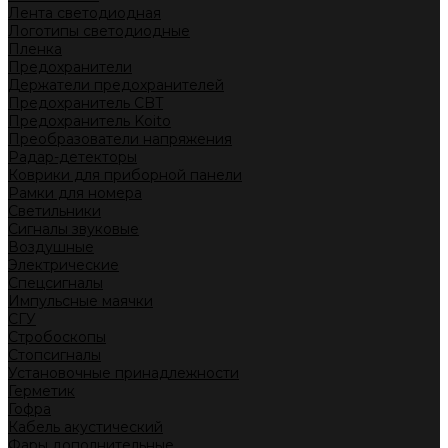
Лента светодиодная
Логотипы светодиодные
Пленка
Предохранители
Держатели предохранителей
Предохранитель CBT
Предохранитель Koito
Преобразователи напряжения
Радар-детекторы
Коврики для приборной панели
Рамки для номера
Светильники
Сигналы звуковые
Воздушные
Электрические
Спецсигналы
Импульсные маячки
СГУ
Стробоскопы
Стопсигналы
Установочные принадлежности
Герметик
Гофра
Кабель акустический
Фары дополнительные