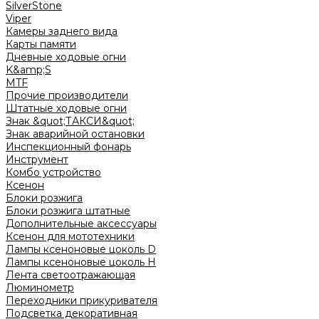
SilverStone
Viper
Камеры заднего вида
Карты памяти
Дневные ходовые огни
K&amp;S
MTF
Прочие производители
Штатные ходовые огни
Знак &quot;ТАКСИ&quot;
Знак аварийной остановки
Инспекционный фонарь
Инструмент
Комбо устройство
Ксенон
Блоки розжига
Блоки розжига штатные
Дополнительные аксессуары
Ксенон для мототехники
Лампы ксеноновые цоколь D
Лампы ксеноновые цоколь H
Лента светоотражающая
Люминометр
Переходники прикуривателя
Подсветка декоративная