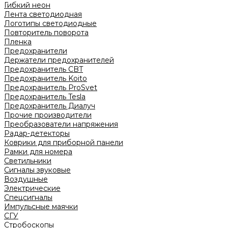
Гибкий неон
Лента светодиодная
Логотипы светодиодные
Повторитель поворота
Пленка
Предохранители
Держатели предохранителей
Предохранитель CBT
Предохранитель Koito
Предохранитель ProSvet
Предохранитель Tesla
Предохранитель Диалуч
Прочие производители
Преобразователи напряжения
Радар-детекторы
Коврики для приборной панели
Рамки для номера
Светильники
Сигналы звуковые
Воздушные
Электрические
Спецсигналы
Импульсные маячки
СГУ
Стробоскопы