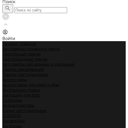
Поиск
Войти
Каталог товаров
Автолампы головного света
Галогенные лампы
Светодиодные лампы
Автолампы сигнальные и салонные
Лампы накаливания
Лампы светодиодные
Аксессуары
Аксессуары для ламп и фар
Ангельские глазки
Заглушки для фар
Колпачки
Ароматизаторы
Балки светодиодные
AURORA
Батарейки
Би-линзы