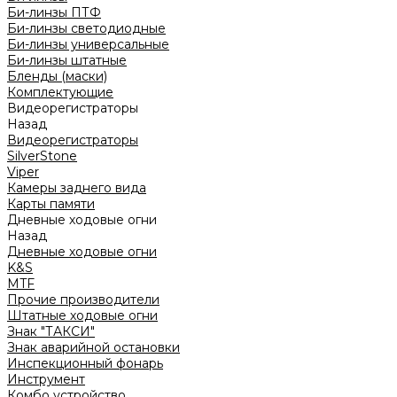
Би-линзы ПТФ
Би-линзы светодиодные
Би-линзы универсальные
Би-линзы штатные
Бленды (маски)
Комплектующие
Видеорегистраторы
Назад
Видеорегистраторы
SilverStone
Viper
Камеры заднего вида
Карты памяти
Дневные ходовые огни
Назад
Дневные ходовые огни
K&S
MTF
Прочие производители
Штатные ходовые огни
Знак "ТАКСИ"
Знак аварийной остановки
Инспекционный фонарь
Инструмент
Комбо устройство