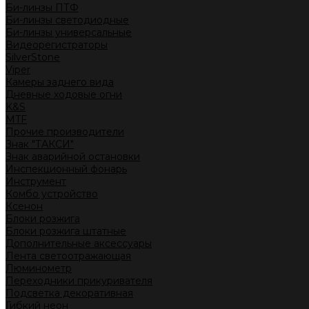
Би-линзы ПТФ
Би-линзы светодиодные
Би-линзы универсальные
Видеорегистраторы
SilverStone
Viper
Камеры заднего вида
Дневные ходовые огни
K&S
MTF
Прочие производители
Знак "ТАКСИ"
Знак аварийной остановки
Инспекционный фонарь
Инструмент
Комбо устройство
Ксенон
Блоки розжига
Блоки розжига штатные
Дополнительные аксессуары
Лента светоотражающая
Люминометр
Переходники прикуривателя
Подсветка декоративная
Гибкий неон