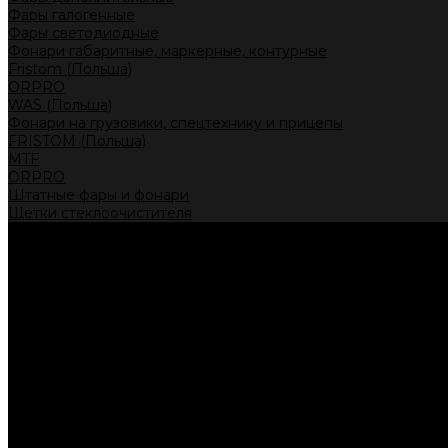
Фары галогенные
Фары светодиодные
Фонари габаритные, маркерные, контурные
Fristom (Польша)
ORPRO
WAS (Польша)
Фонари на грузовики, спецтехнику и прицепы
FRISTOM (Польша)
MTF
ORPRO
Штатные фары и фонари
Щетки стеклоочистителя
Сервис
Акции
Компания
Отзывы
Политика конфиденциальности
Контакты
Помощь
Условия оплаты
Условия доставки
...
Каталог товаров
Автолампы головного света
Галогенные лампы