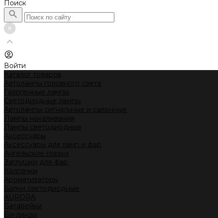
Поиск
Войти
Каталог товаров
Автолампы головного света
Галогенные лампы
Светодиодные лампы
Автолампы сигнальные и салонные
Лампы накаливания
Лампы светодиодные
Аксессуары
Аксессуары для ламп и фар
Ангельские глазки
Заглушки для фар
Колпачки
Ароматизаторы
Балки светодиодные
AURORA
Батарейки
Би-линзы