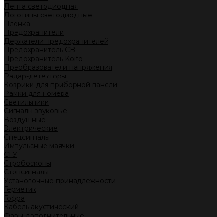
Лента светодиодная
Логотипы светодиодные
Пленка
Предохранители
Держатели предохранителей
Предохранитель CBT
Предохранитель Koito
Преобразователи напряжения
Радар-детекторы
Коврики для приборной панели
Рамки для номера
Светильники
Сигналы звуковые
Воздушные
Электрические
Спецсигналы
Импульсные маячки
СГУ
Стробоскопы
Стопсигналы
Установочные принадлежности
Герметик
Гофра
Кабель акустический
Фары дополнительные