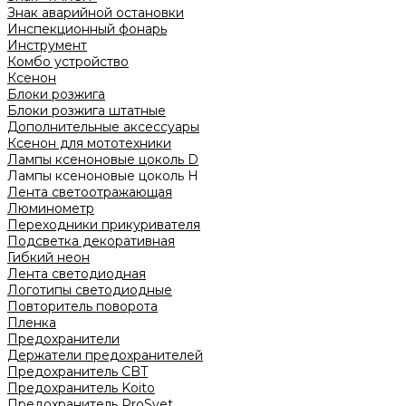
Знак аварийной остановки
Инспекционный фонарь
Инструмент
Комбо устройство
Ксенон
Блоки розжига
Блоки розжига штатные
Дополнительные аксессуары
Ксенон для мототехники
Лампы ксеноновые цоколь D
Лампы ксеноновые цоколь H
Лента светоотражающая
Люминометр
Переходники прикуривателя
Подсветка декоративная
Гибкий неон
Лента светодиодная
Логотипы светодиодные
Повторитель поворота
Пленка
Предохранители
Держатели предохранителей
Предохранитель CBT
Предохранитель Koito
Предохранитель ProSvet