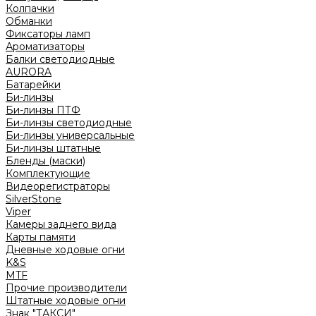
Колпачки
Обманки
Фиксаторы ламп
Ароматизаторы
Балки светодиодные
AURORA
Батарейки
Би-линзы
Би-линзы ПТФ
Би-линзы светодиодные
Би-линзы универсальные
Би-линзы штатные
Бленды (маски)
Комплектующие
Видеорегистраторы
SilverStone
Viper
Камеры заднего вида
Карты памяти
Дневные ходовые огни
K&S
MTF
Прочие производители
Штатные ходовые огни
Знак "ТАКСИ"