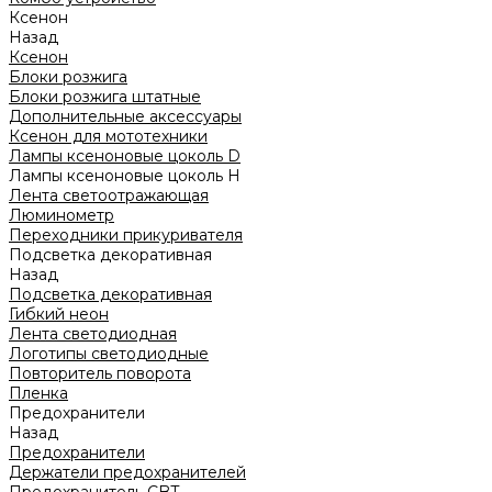
Ксенон
Назад
Ксенон
Блоки розжига
Блоки розжига штатные
Дополнительные аксессуары
Ксенон для мототехники
Лампы ксеноновые цоколь D
Лампы ксеноновые цоколь H
Лента светоотражающая
Люминометр
Переходники прикуривателя
Подсветка декоративная
Назад
Подсветка декоративная
Гибкий неон
Лента светодиодная
Логотипы светодиодные
Повторитель поворота
Пленка
Предохранители
Назад
Предохранители
Держатели предохранителей