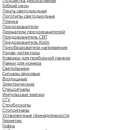
Подсветка декоративная
Гибкий неон
Лента светодиодная
Логотипы светодиодные
Пленка
Предохранители
Держатели предохранителей
Предохранитель CBT
Предохранитель Koito
Преобразователи напряжения
Радар-детекторы
Коврики для приборной панели
Рамки для номера
Светильники
Сигналы звуковые
Воздушные
Электрические
Спецсигналы
Импульсные маячки
СГУ
Стробоскопы
Стопсигналы
Установочные принадлежности
Герметик
Гофра