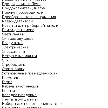
Предохранитель Tesla
Предохранитель Диалуч
Прочие производители
Преобразователи напряжения
Радар-детекторы
Коврики для приборной панели
Рамки для номера
Светильники
Сигналы звуковые
Воздушные
Электрические
Спецсигналы
Импульсные маячки
СГУ
Стробоскопы
Стопсигналы
Установочные принадлежности
Герметик
Гофра
Кабель акустический
Кнопки
Колодки гнездовые
Лента изоляционная
Наборы для подключения п/т фар