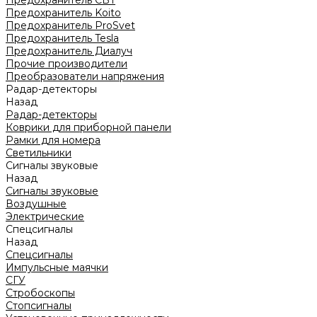
Предохранитель CBT
Предохранитель Koito
Предохранитель ProSvet
Предохранитель Tesla
Предохранитель Диалуч
Прочие производители
Преобразователи напряжения
Радар-детекторы
Назад
Радар-детекторы
Коврики для приборной панели
Рамки для номера
Светильники
Сигналы звуковые
Назад
Сигналы звуковые
Воздушные
Электрические
Спецсигналы
Назад
Спецсигналы
Импульсные маячки
СГУ
Стробоскопы
Стопсигналы