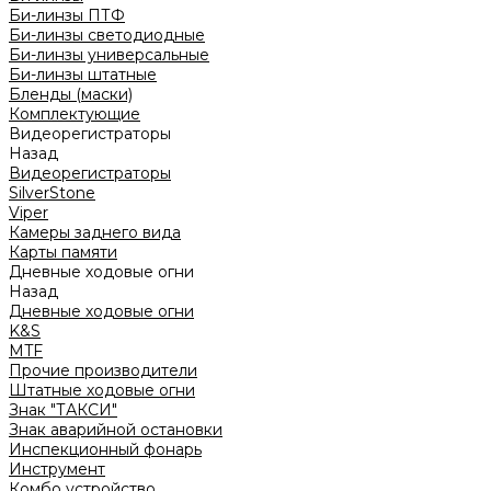
Би-линзы ПТФ
Би-линзы светодиодные
Би-линзы универсальные
Би-линзы штатные
Бленды (маски)
Комплектующие
Видеорегистраторы
Назад
Видеорегистраторы
SilverStone
Viper
Камеры заднего вида
Карты памяти
Дневные ходовые огни
Назад
Дневные ходовые огни
K&S
MTF
Прочие производители
Штатные ходовые огни
Знак "ТАКСИ"
Знак аварийной остановки
Инспекционный фонарь
Инструмент
Комбо устройство