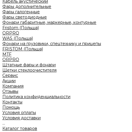
Кабель акустический
Фары дополнительные
Фары галогенные
Фары светодиодные
Фонари габаритные, маркерные, контурные
Fristom (Польша)
ORPRO
WAS (Польша)
Фонари на грузовики, спецтехнику и прицепы
FRISTOM (Польша)
MTF
ORPRO
Штатные фары и фонари
Щетки стеклоочистителя
Сервис
Акции
Компания
Отзывы
Политика конфиденциальности
Контакты
Помощь
Условия оплаты
Условия доставки
...
Каталог товаров