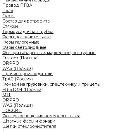
Наконечники провода
Провод ПГВА
Реле
Скотч
Состав для ретрофита
Стяжки
Термоусадочная трубка
Фары дополнительные
Фары галогенные
Фары светодиодные
Фонари габаритные, маркерные, контурные
Fristom (Польша)
ORPRO
WAS (Польша)
Прочие производители
ТрАС (Россия)
Фонари на грузовики, спецтехнику и прицепы
FRISTOM (Польша)
MTF
ORPRO
WAS (Польша)
РОССИЯ
Фонарь освещения номерного знака
Штатные фары и фонари
Щетки стеклоочистителя