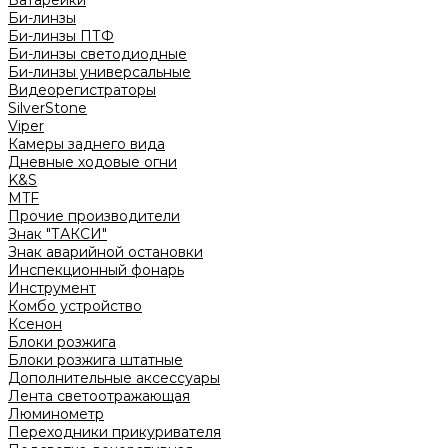
Батарейки
Би-линзы
Би-линзы ПТФ
Би-линзы светодиодные
Би-линзы универсальные
Видеорегистраторы
SilverStone
Viper
Камеры заднего вида
Дневные ходовые огни
K&S
MTF
Прочие производители
Знак "ТАКСИ"
Знак аварийной остановки
Инспекционный фонарь
Инструмент
Комбо устройство
Ксенон
Блоки розжига
Блоки розжига штатные
Дополнительные аксессуары
Лента светоотражающая
Люминометр
Переходники прикуривателя