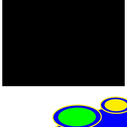
FRISTOM (Польша)
MTF
ORPRO
WAS (Польша)
РОССИЯ
Фонарь освещения номерного знака
Штатные фары и фонари
Щетки стеклоочистителя
Сервис
Акции
Компания
Отзывы
Политика конфиденциальности
Контакты
Помощь
Условия оплаты
Условия доставки