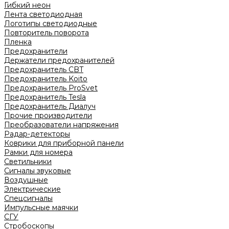
Гибкий неон
Лента светодиодная
Логотипы светодиодные
Повторитель поворота
Пленка
Предохранители
Держатели предохранителей
Предохранитель CBT
Предохранитель Koito
Предохранитель ProSvet
Предохранитель Tesla
Предохранитель Диалуч
Прочие производители
Преобразователи напряжения
Радар-детекторы
Коврики для приборной панели
Рамки для номера
Светильники
Сигналы звуковые
Воздушные
Электрические
Спецсигналы
Импульсные маячки
СГУ
Стробоскопы