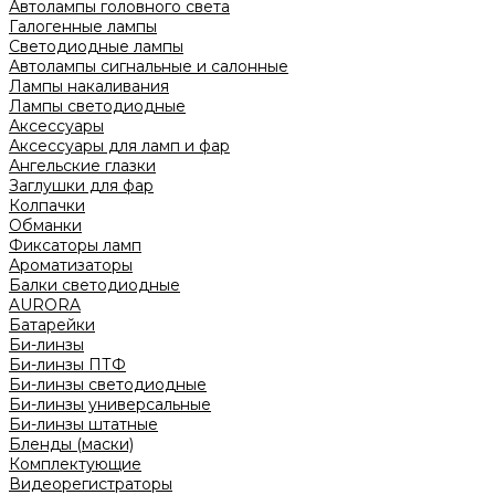
Автолампы головного света
Галогенные лампы
Светодиодные лампы
Автолампы сигнальные и салонные
Лампы накаливания
Лампы светодиодные
Аксессуары
Аксессуары для ламп и фар
Ангельские глазки
Заглушки для фар
Колпачки
Обманки
Фиксаторы ламп
Ароматизаторы
Балки светодиодные
AURORA
Батарейки
Би-линзы
Би-линзы ПТФ
Би-линзы светодиодные
Би-линзы универсальные
Би-линзы штатные
Бленды (маски)
Комплектующие
Видеорегистраторы