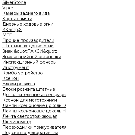
SilverStone
Viper
Камеры заднего вида
Карты памяти
Дневные ходовые огни
K&amp;S
MTF
Прочие производители
Штатные ходовые огни
Знак &quot;ТАКСИ&quot;
Знак аварийной остановки
Инспекционный фонарь
Инструмент
Комбо устройство
Ксенон
Блоки розжига
Блоки розжига штатные
Дополнительные аксессуары
Ксенон для мототехники
Лампы ксеноновые цоколь D
Лампы ксеноновые цоколь H
Лента светоотражающая
Люминометр
Переходники прикуривателя
Подсветка декоративная