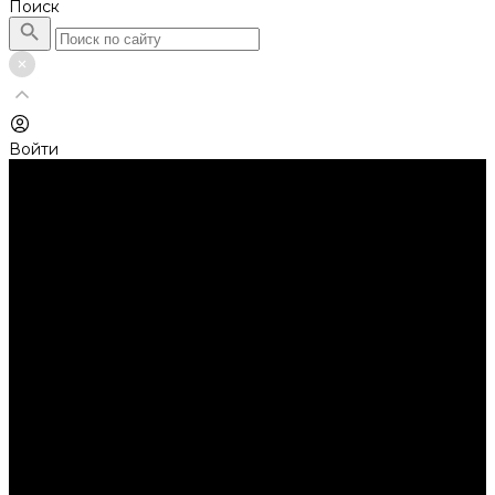
Поиск
Войти
Каталог товаров
Автолампы головного света
Галогенные лампы
Светодиодные лампы
Автолампы сигнальные и салонные
Лампы накаливания
Лампы светодиодные
Аксессуары
Аксессуары для ламп и фар
Ангельские глазки
Заглушки для фар
Колпачки
Ароматизаторы
Балки светодиодные
AURORA
Батарейки
Би-линзы