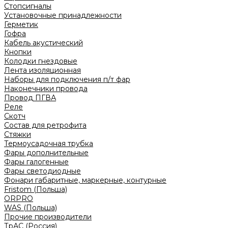
Стопсигналы
Установочные принадлежности
Герметик
Гофра
Кабель акустический
Кнопки
Колодки гнездовые
Лента изоляционная
Наборы для подключения п/т фар
Наконечники провода
Провод ПГВА
Реле
Скотч
Состав для ретрофита
Стяжки
Термоусадочная трубка
Фары дополнительные
Фары галогенные
Фары светодиодные
Фонари габаритные, маркерные, контурные
Fristom (Польша)
ORPRO
WAS (Польша)
Прочие производители
ТрАС (Россия)