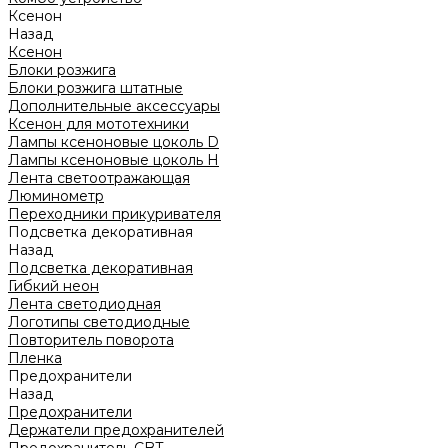
Ксенон
Назад
Ксенон
Блоки розжига
Блоки розжига штатные
Дополнительные аксессуары
Ксенон для мототехники
Лампы ксеноновые цоколь D
Лампы ксеноновые цоколь H
Лента светоотражающая
Люминометр
Переходники прикуривателя
Подсветка декоративная
Назад
Подсветка декоративная
Гибкий неон
Лента светодиодная
Логотипы светодиодные
Повторитель поворота
Пленка
Предохранители
Назад
Предохранители
Держатели предохранителей