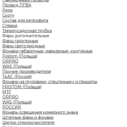
Наконечники провода
Провод ПГВА
Реле
Скотч
Состав для ретрофита
Стяжки
Термоусадочная трубка
Фары дополнительные
Фары галогенные
Фары светодиодные
Фонари габаритные, маркерные, контурные
Fristom (Польша)
ORPRO
WAS (Польша)
Прочие производители
ТрАС (Россия)
Фонари на грузовики, спецтехнику и прицепы
FRISTOM (Польша)
MTF
ORPRO
WAS (Польша)
РОССИЯ
Фонарь освещения номерного знака
Штатные фары и фонари
Щетки стеклоочистителя