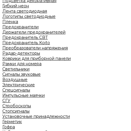
Подсветка декоративная
Гибкий неон
Лента светодиодная
Логотипы светодиодные
Пленка
Предохранители
Держатели предохранителей
Предохранитель CBT
Предохранитель Koito
Преобразователи напряжения
Радар-детекторы
Коврики для приборной панели
Рамки для номера
Светильники
Сигналы звуковые
Воздушные
Электрические
Спецсигналы
Импульсные маячки
СГУ
Стробоскопы
Стопсигналы
Установочные принадлежности
Герметик
Гофра