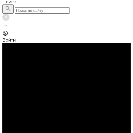
Поиск
Войти
Каталог товаров
Автолампы головного света
Галогенные лампы
Светодиодные лампы
Автолампы сигнальные и салонные
Лампы накаливания
Лампы светодиодные
Аксессуары
Аксессуары для ламп и фар
Ангельские глазки
Заглушки для фар
Колпачки
Ароматизаторы
Балки светодиодные
AURORA
Батарейки
Би-линзы