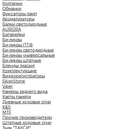
Колпачки
Обманки
Фиксаторы ламп
Ароматизаторы
Балки светодиодные
AURORA
Батарейки
Би-линзы
Би-линзы ПТФ
Би-линзы светодиодные
Би-линзы универсальные
Би-линзы штатные
Бленды (маски)
Комплектующие
Видеорегистраторы
SilverStone
Viper
Камеры заднего вида
Карты памяти
Дневные ходовые огни
K&S
MTF
Прочие производители
Штатные ходовые огни
Знак "ТАКСИ"