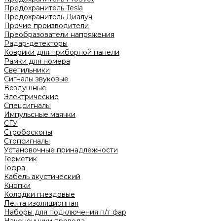
Предохранитель Tesla
Предохранитель Диалуч
Прочие производители
Преобразователи напряжения
Радар-детекторы
Коврики для приборной панели
Рамки для номера
Светильники
Сигналы звуковые
Воздушные
Электрические
Спецсигналы
Импульсные маячки
СГУ
Стробоскопы
Стопсигналы
Установочные принадлежности
Герметик
Гофра
Кабель акустический
Кнопки
Колодки гнездовые
Лента изоляционная
Наборы для подключения п/т фар