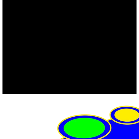
FRISTOM (Польша)
MTF
ORPRO
WAS (Польша)
РОССИЯ
Фонарь освещения номерного знака
Штатные фары и фонари
Щетки стеклоочистителя
Сервис
Акции
Компания
Отзывы
Политика конфиденциальности
Контакты
Помощь
Условия оплаты
Условия доставки