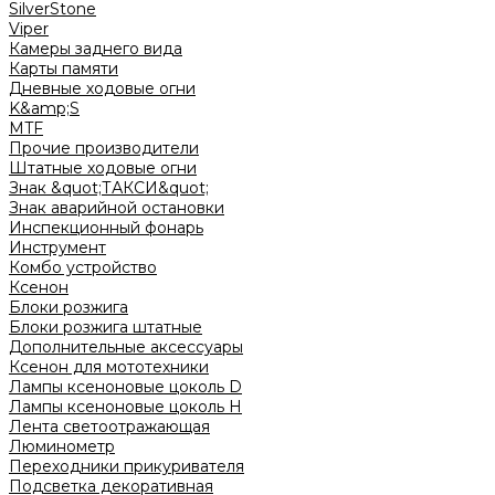
SilverStone
Viper
Камеры заднего вида
Карты памяти
Дневные ходовые огни
K&amp;S
MTF
Прочие производители
Штатные ходовые огни
Знак &quot;ТАКСИ&quot;
Знак аварийной остановки
Инспекционный фонарь
Инструмент
Комбо устройство
Ксенон
Блоки розжига
Блоки розжига штатные
Дополнительные аксессуары
Ксенон для мототехники
Лампы ксеноновые цоколь D
Лампы ксеноновые цоколь H
Лента светоотражающая
Люминометр
Переходники прикуривателя
Подсветка декоративная