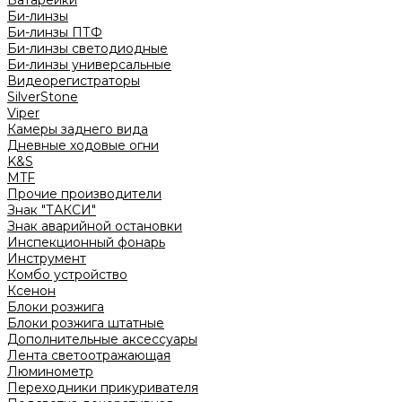
Батарейки
Би-линзы
Би-линзы ПТФ
Би-линзы светодиодные
Би-линзы универсальные
Видеорегистраторы
SilverStone
Viper
Камеры заднего вида
Дневные ходовые огни
K&S
MTF
Прочие производители
Знак "ТАКСИ"
Знак аварийной остановки
Инспекционный фонарь
Инструмент
Комбо устройство
Ксенон
Блоки розжига
Блоки розжига штатные
Дополнительные аксессуары
Лента светоотражающая
Люминометр
Переходники прикуривателя