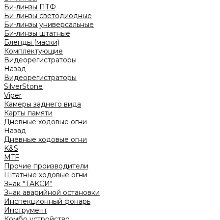
Би-линзы ПТФ
Би-линзы светодиодные
Би-линзы универсальные
Би-линзы штатные
Бленды (маски)
Комплектующие
Видеорегистраторы
Назад
Видеорегистраторы
SilverStone
Viper
Камеры заднего вида
Карты памяти
Дневные ходовые огни
Назад
Дневные ходовые огни
K&S
MTF
Прочие производители
Штатные ходовые огни
Знак "ТАКСИ"
Знак аварийной остановки
Инспекционный фонарь
Инструмент
Комбо устройство