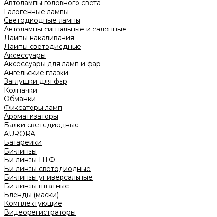
Автолампы головного света
Галогенные лампы
Светодиодные лампы
Автолампы сигнальные и салонные
Лампы накаливания
Лампы светодиодные
Аксессуары
Аксессуары для ламп и фар
Ангельские глазки
Заглушки для фар
Колпачки
Обманки
Фиксаторы ламп
Ароматизаторы
Балки светодиодные
AURORA
Батарейки
Би-линзы
Би-линзы ПТФ
Би-линзы светодиодные
Би-линзы универсальные
Би-линзы штатные
Бленды (маски)
Комплектующие
Видеорегистраторы