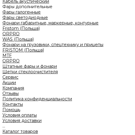
Кабель акустический
Фары дополнительные
Фары галогенные
Фары светодиодные
Фонари габаритные, маркерные, контурные
Fristom (Польша)
ORPRO
WAS (Польша)
Фонари на грузовики, спецтехнику и прицепы
FRISTOM (Польша)
MTF
ORPRO
Штатные фары и фонари
Щетки стеклоочистителя
Сервис
Акции
Компания
Отзывы
Политика конфиденциальности
Контакты
Помощь
Условия оплаты
Условия доставки
...
Каталог товаров