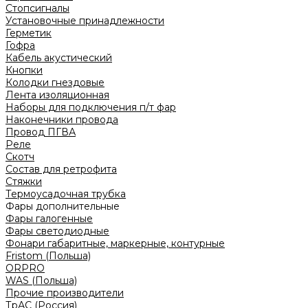
Стопсигналы
Установочные принадлежности
Герметик
Гофра
Кабель акустический
Кнопки
Колодки гнездовые
Лента изоляционная
Наборы для подключения п/т фар
Наконечники провода
Провод ПГВА
Реле
Скотч
Состав для ретрофита
Стяжки
Термоусадочная трубка
Фары дополнительные
Фары галогенные
Фары светодиодные
Фонари габаритные, маркерные, контурные
Fristom (Польша)
ORPRO
WAS (Польша)
Прочие производители
ТрАС (Россия)