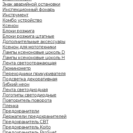
Знак аварийной остановки
Инспекционный фонарь
Инструмент
Комбо устройство
Ксенон
Блоки розжига
Блоки розжига штатные
Дополнительные аксессуары
Ксенон для мототехники
Лампы ксеноновые цоколь D
Лампы ксеноновые цоколь H
Лента светоотражающая
Люминометр
Переходники прикуривателя
Подсветка декоративная
Гибкий неон
Лента светодиодная
Логотипы светодиодные
Повторитель поворота
Пленка
Предохранители
Держатели предохранителей
Предохранитель CBT
Предохранитель Koito
Предохранитель ProSvet