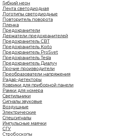
Гибкий неон
Лента светодиодная
Логотипы светодиодные
Повторитель поворота
Пленка
Предохранители
Держатели предохранителей
Предохранитель CBT
Предохранитель Koito
Предохранитель ProSvet
Предохранитель Tesla
Предохранитель Диалуч
Прочие производители
Преобразователи напряжения
Радар-детекторы
Коврики для приборной панели
Рамки для номера
Светильники
Сигналы звуковые
Воздушные
Электрические
Спецсигналы
Импульсные маячки
СГУ
Стробоскопы