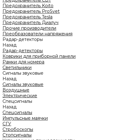
Предохранитель CBT
Предохранитель Koito
Предохранитель ProSvet
Предохранитель Tesla
Предохранитель Диалуч
Прочие производители
Преобразователи напряжения
Радар-детекторы
Назад
Радар-детекторы
Коврики для приборной панели
Рамки для номера
Светильники
Сигналы звуковые
Назад
Сигналы звуковые
Воздушные
Электрические
Спецсигналы
Назад
Спецсигналы
Импульсные маячки
СГУ
Стробоскопы
Стопсигналы