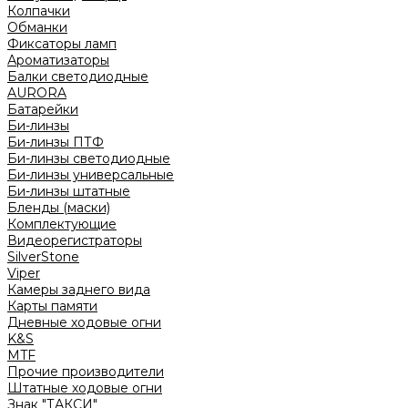
Колпачки
Обманки
Фиксаторы ламп
Ароматизаторы
Балки светодиодные
AURORA
Батарейки
Би-линзы
Би-линзы ПТФ
Би-линзы светодиодные
Би-линзы универсальные
Би-линзы штатные
Бленды (маски)
Комплектующие
Видеорегистраторы
SilverStone
Viper
Камеры заднего вида
Карты памяти
Дневные ходовые огни
K&S
MTF
Прочие производители
Штатные ходовые огни
Знак "ТАКСИ"