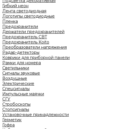
Подсветка декоративная
Гибкий неон
Лента светодиодная
Логотипы светодиодные
Пленка
Предохранители
Держатели предохранителей
Предохранитель CBT
Предохранитель Koito
Преобразователи напряжения
Радар-детекторы
Коврики для приборной панели
Рамки для номера
Светильники
Сигналы звуковые
Воздушные
Электрические
Спецсигналы
Импульсные маячки
СГУ
Стробоскопы
Стопсигналы
Установочные принадлежности
Герметик
Гофра