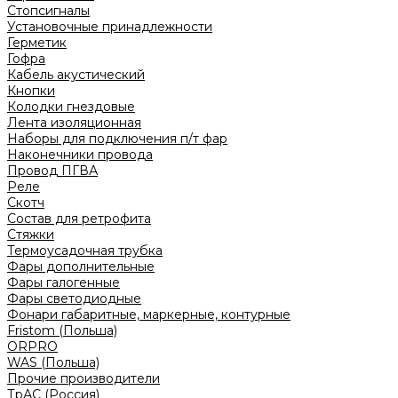
Стопсигналы
Установочные принадлежности
Герметик
Гофра
Кабель акустический
Кнопки
Колодки гнездовые
Лента изоляционная
Наборы для подключения п/т фар
Наконечники провода
Провод ПГВА
Реле
Скотч
Состав для ретрофита
Стяжки
Термоусадочная трубка
Фары дополнительные
Фары галогенные
Фары светодиодные
Фонари габаритные, маркерные, контурные
Fristom (Польша)
ORPRO
WAS (Польша)
Прочие производители
ТрАС (Россия)