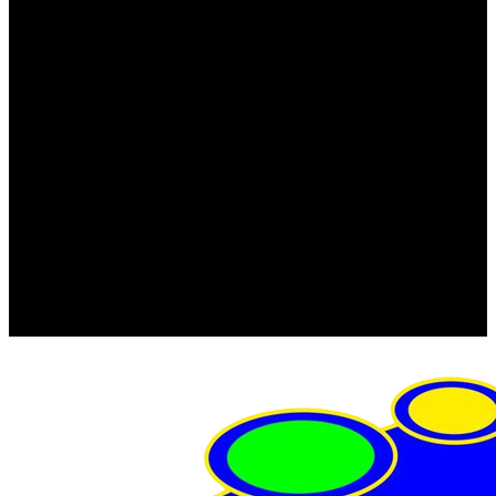
FRISTOM (Польша)
MTF
ORPRO
WAS (Польша)
РОССИЯ
Фонарь освещения номерного знака
Штатные фары и фонари
Щетки стеклоочистителя
Сервис
Акции
Компания
Отзывы
Политика конфиденциальности
Контакты
Помощь
Условия оплаты
Условия доставки