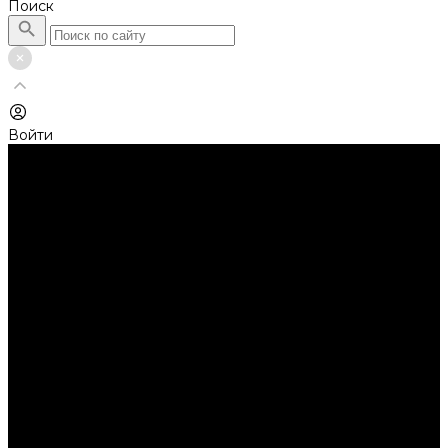
Поиск
Войти
Каталог товаров
Автолампы головного света
Галогенные лампы
Светодиодные лампы
Автолампы сигнальные и салонные
Лампы накаливания
Лампы светодиодные
Аксессуары
Аксессуары для ламп и фар
Ангельские глазки
Заглушки для фар
Колпачки
Ароматизаторы
Балки светодиодные
AURORA
Батарейки
Би-линзы