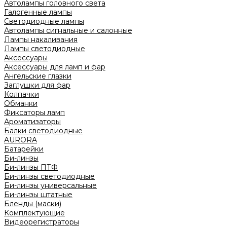
Автолампы головного света
Галогенные лампы
Светодиодные лампы
Автолампы сигнальные и салонные
Лампы накаливания
Лампы светодиодные
Аксессуары
Аксессуары для ламп и фар
Ангельские глазки
Заглушки для фар
Колпачки
Обманки
Фиксаторы ламп
Ароматизаторы
Балки светодиодные
AURORA
Батарейки
Би-линзы
Би-линзы ПТФ
Би-линзы светодиодные
Би-линзы универсальные
Би-линзы штатные
Бленды (маски)
Комплектующие
Видеорегистраторы