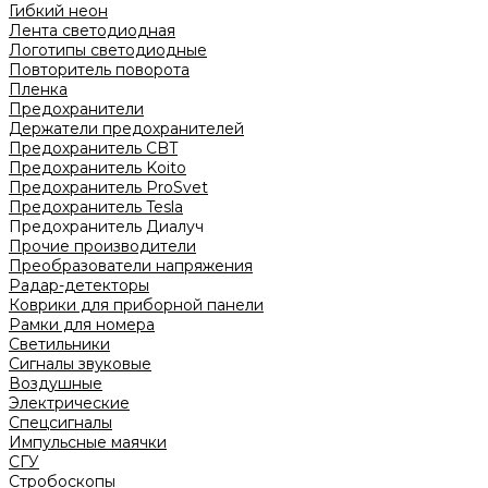
Гибкий неон
Лента светодиодная
Логотипы светодиодные
Повторитель поворота
Пленка
Предохранители
Держатели предохранителей
Предохранитель CBT
Предохранитель Koito
Предохранитель ProSvet
Предохранитель Tesla
Предохранитель Диалуч
Прочие производители
Преобразователи напряжения
Радар-детекторы
Коврики для приборной панели
Рамки для номера
Светильники
Сигналы звуковые
Воздушные
Электрические
Спецсигналы
Импульсные маячки
СГУ
Стробоскопы