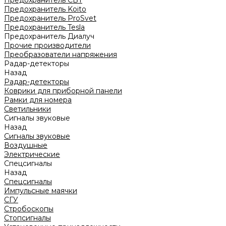
Предохранитель CBT
Предохранитель Koito
Предохранитель ProSvet
Предохранитель Tesla
Предохранитель Диалуч
Прочие производители
Преобразователи напряжения
Радар-детекторы
Назад
Радар-детекторы
Коврики для приборной панели
Рамки для номера
Светильники
Сигналы звуковые
Назад
Сигналы звуковые
Воздушные
Электрические
Спецсигналы
Назад
Спецсигналы
Импульсные маячки
СГУ
Стробоскопы
Стопсигналы