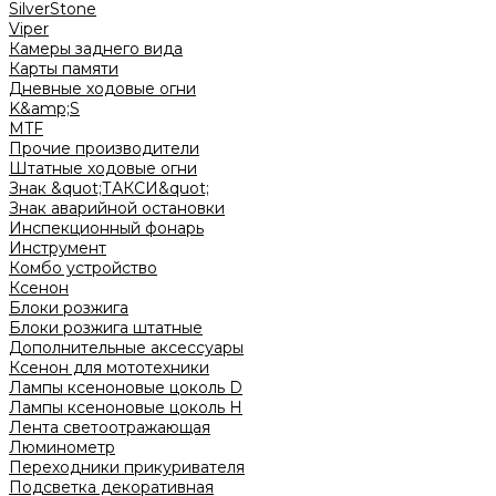
SilverStone
Viper
Камеры заднего вида
Карты памяти
Дневные ходовые огни
K&amp;S
MTF
Прочие производители
Штатные ходовые огни
Знак &quot;ТАКСИ&quot;
Знак аварийной остановки
Инспекционный фонарь
Инструмент
Комбо устройство
Ксенон
Блоки розжига
Блоки розжига штатные
Дополнительные аксессуары
Ксенон для мототехники
Лампы ксеноновые цоколь D
Лампы ксеноновые цоколь H
Лента светоотражающая
Люминометр
Переходники прикуривателя
Подсветка декоративная