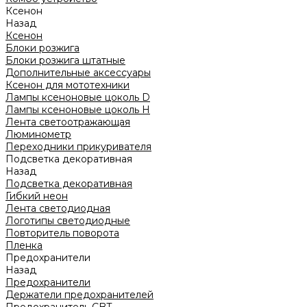
Ксенон
Назад
Ксенон
Блоки розжига
Блоки розжига штатные
Дополнительные аксессуары
Ксенон для мототехники
Лампы ксеноновые цоколь D
Лампы ксеноновые цоколь H
Лента светоотражающая
Люминометр
Переходники прикуривателя
Подсветка декоративная
Назад
Подсветка декоративная
Гибкий неон
Лента светодиодная
Логотипы светодиодные
Повторитель поворота
Пленка
Предохранители
Назад
Предохранители
Держатели предохранителей