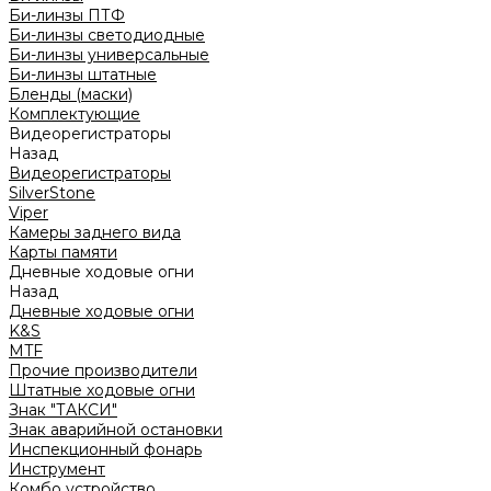
Би-линзы ПТФ
Би-линзы светодиодные
Би-линзы универсальные
Би-линзы штатные
Бленды (маски)
Комплектующие
Видеорегистраторы
Назад
Видеорегистраторы
SilverStone
Viper
Камеры заднего вида
Карты памяти
Дневные ходовые огни
Назад
Дневные ходовые огни
K&S
MTF
Прочие производители
Штатные ходовые огни
Знак "ТАКСИ"
Знак аварийной остановки
Инспекционный фонарь
Инструмент
Комбо устройство