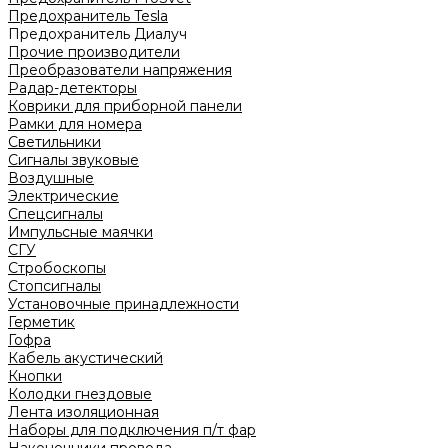
Предохранитель Tesla
Предохранитель Диалуч
Прочие производители
Преобразователи напряжения
Радар-детекторы
Коврики для приборной панели
Рамки для номера
Светильники
Сигналы звуковые
Воздушные
Электрические
Спецсигналы
Импульсные маячки
СГУ
Стробоскопы
Стопсигналы
Установочные принадлежности
Герметик
Гофра
Кабель акустический
Кнопки
Колодки гнездовые
Лента изоляционная
Наборы для подключения п/т фар