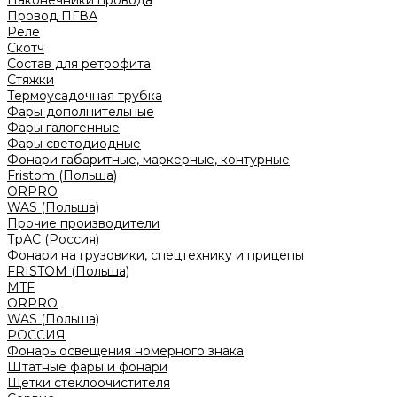
Наконечники провода
Провод ПГВА
Реле
Скотч
Состав для ретрофита
Стяжки
Термоусадочная трубка
Фары дополнительные
Фары галогенные
Фары светодиодные
Фонари габаритные, маркерные, контурные
Fristom (Польша)
ORPRO
WAS (Польша)
Прочие производители
ТрАС (Россия)
Фонари на грузовики, спецтехнику и прицепы
FRISTOM (Польша)
MTF
ORPRO
WAS (Польша)
РОССИЯ
Фонарь освещения номерного знака
Штатные фары и фонари
Щетки стеклоочистителя