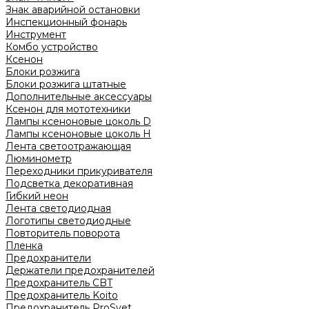
Знак аварийной остановки
Инспекционный фонарь
Инструмент
Комбо устройство
Ксенон
Блоки розжига
Блоки розжига штатные
Дополнительные аксессуары
Ксенон для мототехники
Лампы ксеноновые цоколь D
Лампы ксеноновые цоколь H
Лента светоотражающая
Люминометр
Переходники прикуривателя
Подсветка декоративная
Гибкий неон
Лента светодиодная
Логотипы светодиодные
Повторитель поворота
Пленка
Предохранители
Держатели предохранителей
Предохранитель CBT
Предохранитель Koito
Предохранитель ProSvet