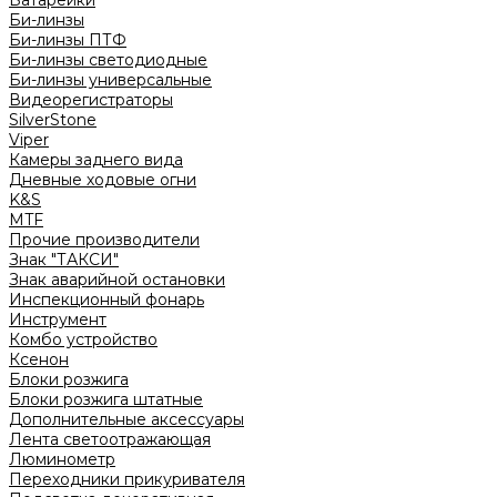
Батарейки
Би-линзы
Би-линзы ПТФ
Би-линзы светодиодные
Би-линзы универсальные
Видеорегистраторы
SilverStone
Viper
Камеры заднего вида
Дневные ходовые огни
K&S
MTF
Прочие производители
Знак "ТАКСИ"
Знак аварийной остановки
Инспекционный фонарь
Инструмент
Комбо устройство
Ксенон
Блоки розжига
Блоки розжига штатные
Дополнительные аксессуары
Лента светоотражающая
Люминометр
Переходники прикуривателя