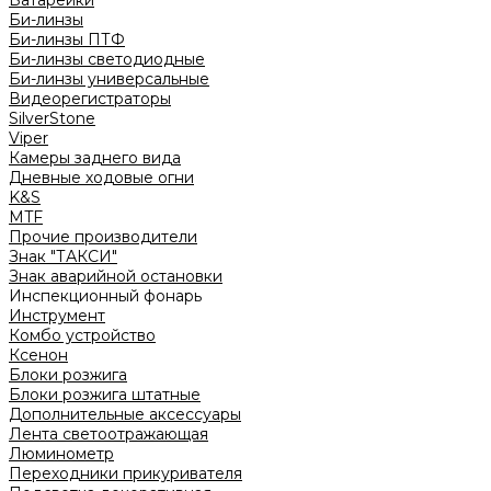
Батарейки
Би-линзы
Би-линзы ПТФ
Би-линзы светодиодные
Би-линзы универсальные
Видеорегистраторы
SilverStone
Viper
Камеры заднего вида
Дневные ходовые огни
K&S
MTF
Прочие производители
Знак "ТАКСИ"
Знак аварийной остановки
Инспекционный фонарь
Инструмент
Комбо устройство
Ксенон
Блоки розжига
Блоки розжига штатные
Дополнительные аксессуары
Лента светоотражающая
Люминометр
Переходники прикуривателя