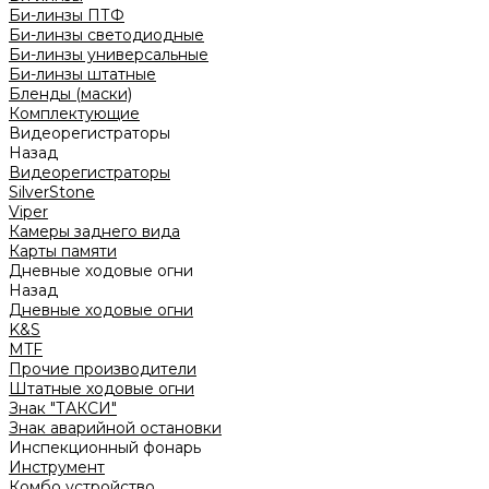
Би-линзы ПТФ
Би-линзы светодиодные
Би-линзы универсальные
Би-линзы штатные
Бленды (маски)
Комплектующие
Видеорегистраторы
Назад
Видеорегистраторы
SilverStone
Viper
Камеры заднего вида
Карты памяти
Дневные ходовые огни
Назад
Дневные ходовые огни
K&S
MTF
Прочие производители
Штатные ходовые огни
Знак "ТАКСИ"
Знак аварийной остановки
Инспекционный фонарь
Инструмент
Комбо устройство