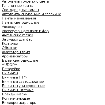
Автолампы головного света
Галогенные лампы
Светодиодные лампы
Автолампы сигнальные и салонные
Лампы накаливания
Лампы светодиодные
Аксессуары
Аксессуары для ламп и фар
Ангельские глазки
Заглушки для фар
Колпачки
Обманки
Фиксаторы ламп
Ароматизаторы
Балки светодиодные
AURORA
Батарейки
Би-линзы
Би-линзы ПТФ
Би-линзы светодиодные
Би-линзы универсальные
Би-линзы штатные
Бленды (маски)
Комплектующие
Видеорегистраторы