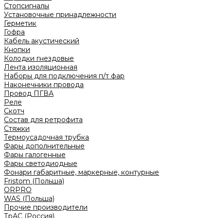
Стопсигналы
Установочные принадлежности
Герметик
Гофра
Кабель акустический
Кнопки
Колодки гнездовые
Лента изоляционная
Наборы для подключения п/т фар
Наконечники провода
Провод ПГВА
Реле
Скотч
Состав для ретрофита
Стяжки
Термоусадочная трубка
Фары дополнительные
Фары галогенные
Фары светодиодные
Фонари габаритные, маркерные, контурные
Fristom (Польша)
ORPRO
WAS (Польша)
Прочие производители
ТрАС (Россия)