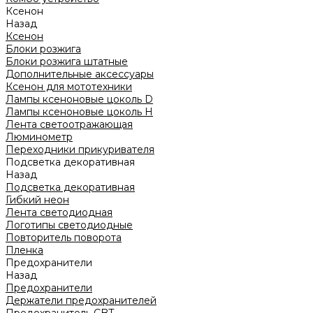
Ксенон
Назад
Ксенон
Блоки розжига
Блоки розжига штатные
Дополнительные аксессуары
Ксенон для мототехники
Лампы ксеноновые цоколь D
Лампы ксеноновые цоколь H
Лента светоотражающая
Люминометр
Переходники прикуривателя
Подсветка декоративная
Назад
Подсветка декоративная
Гибкий неон
Лента светодиодная
Логотипы светодиодные
Повторитель поворота
Пленка
Предохранители
Назад
Предохранители
Держатели предохранителей