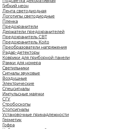
Подсветка декоративная
Гибкий неон
Лента светодиодная
Логотипы светодиодные
Пленка
Предохранители
Держатели предохранителей
Предохранитель CBT
Предохранитель Koito
Преобразователи напряжения
Радар-детекторы
Коврики для приборной панели
Рамки для номера
Светильники
Сигналы звуковые
Воздушные
Электрические
Спецсигналы
Импульсные маячки
СГУ
Стробоскопы
Стопсигналы
Установочные принадлежности
Герметик
Гофра