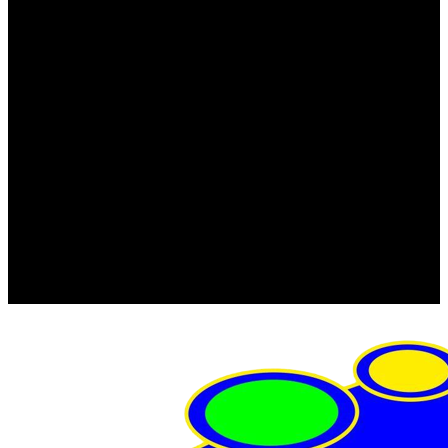
FRISTOM (Польша)
MTF
ORPRO
WAS (Польша)
РОССИЯ
Фонарь освещения номерного знака
Штатные фары и фонари
Щетки стеклоочистителя
Сервис
Акции
Компания
Отзывы
Политика конфиденциальности
Контакты
Помощь
Условия оплаты
Условия доставки