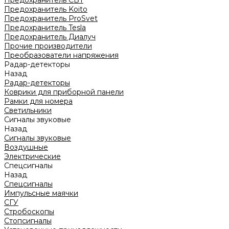
Предохранитель CBT
Предохранитель Koito
Предохранитель ProSvet
Предохранитель Tesla
Предохранитель Диалуч
Прочие производители
Преобразователи напряжения
Радар-детекторы
Назад
Радар-детекторы
Коврики для приборной панели
Рамки для номера
Светильники
Сигналы звуковые
Назад
Сигналы звуковые
Воздушные
Электрические
Спецсигналы
Назад
Спецсигналы
Импульсные маячки
СГУ
Стробоскопы
Стопсигналы