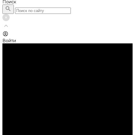
Поиск
Войти
Каталог товаров
Автолампы головного света
Галогенные лампы
Светодиодные лампы
Автолампы сигнальные и салонные
Лампы накаливания
Лампы светодиодные
Аксессуары
Аксессуары для ламп и фар
Ангельские глазки
Заглушки для фар
Колпачки
Ароматизаторы
Балки светодиодные
AURORA
Батарейки
Би-линзы