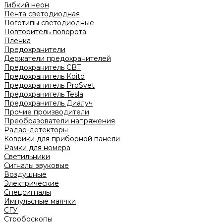
Гибкий неон
Лента светодиодная
Логотипы светодиодные
Повторитель поворота
Пленка
Предохранители
Держатели предохранителей
Предохранитель CBT
Предохранитель Koito
Предохранитель ProSvet
Предохранитель Tesla
Предохранитель Диалуч
Прочие производители
Преобразователи напряжения
Радар-детекторы
Коврики для приборной панели
Рамки для номера
Светильники
Сигналы звуковые
Воздушные
Электрические
Спецсигналы
Импульсные маячки
СГУ
Стробоскопы