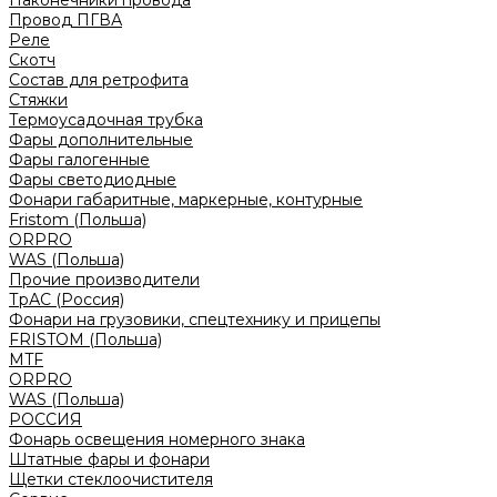
Наконечники провода
Провод ПГВА
Реле
Скотч
Состав для ретрофита
Стяжки
Термоусадочная трубка
Фары дополнительные
Фары галогенные
Фары светодиодные
Фонари габаритные, маркерные, контурные
Fristom (Польша)
ORPRO
WAS (Польша)
Прочие производители
ТрАС (Россия)
Фонари на грузовики, спецтехнику и прицепы
FRISTOM (Польша)
MTF
ORPRO
WAS (Польша)
РОССИЯ
Фонарь освещения номерного знака
Штатные фары и фонари
Щетки стеклоочистителя