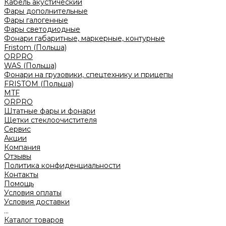
Кабель акустический
Фары дополнительные
Фары галогенные
Фары светодиодные
Фонари габаритные, маркерные, контурные
Fristom (Польша)
ORPRO
WAS (Польша)
Фонари на грузовики, спецтехнику и прицепы
FRISTOM (Польша)
MTF
ORPRO
Штатные фары и фонари
Щетки стеклоочистителя
Сервис
Акции
Компания
Отзывы
Политика конфиденциальности
Контакты
Помощь
Условия оплаты
Условия доставки
...
Каталог товаров