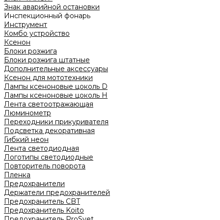
Знак аварийной остановки
Инспекционный фонарь
Инструмент
Комбо устройство
Ксенон
Блоки розжига
Блоки розжига штатные
Дополнительные аксессуары
Ксенон для мототехники
Лампы ксеноновые цоколь D
Лампы ксеноновые цоколь H
Лента светоотражающая
Люминометр
Переходники прикуривателя
Подсветка декоративная
Гибкий неон
Лента светодиодная
Логотипы светодиодные
Повторитель поворота
Пленка
Предохранители
Держатели предохранителей
Предохранитель CBT
Предохранитель Koito
Предохранитель ProSvet