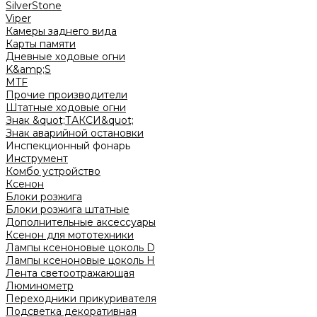
SilverStone
Viper
Камеры заднего вида
Карты памяти
Дневные ходовые огни
K&amp;S
MTF
Прочие производители
Штатные ходовые огни
Знак &quot;ТАКСИ&quot;
Знак аварийной остановки
Инспекционный фонарь
Инструмент
Комбо устройство
Ксенон
Блоки розжига
Блоки розжига штатные
Дополнительные аксессуары
Ксенон для мототехники
Лампы ксеноновые цоколь D
Лампы ксеноновые цоколь H
Лента светоотражающая
Люминометр
Переходники прикуривателя
Подсветка декоративная