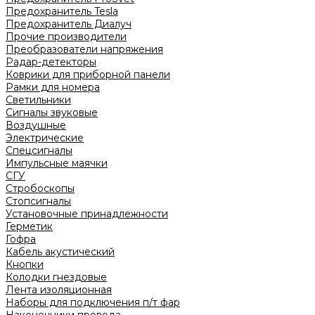
Предохранитель Tesla
Предохранитель Диалуч
Прочие производители
Преобразователи напряжения
Радар-детекторы
Коврики для приборной панели
Рамки для номера
Светильники
Сигналы звуковые
Воздушные
Электрические
Спецсигналы
Импульсные маячки
СГУ
Стробоскопы
Стопсигналы
Установочные принадлежности
Герметик
Гофра
Кабель акустический
Кнопки
Колодки гнездовые
Лента изоляционная
Наборы для подключения п/т фар