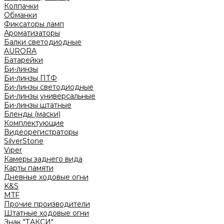
Колпачки
Обманки
Фиксаторы ламп
Ароматизаторы
Балки светодиодные
AURORA
Батарейки
Би-линзы
Би-линзы ПТФ
Би-линзы светодиодные
Би-линзы универсальные
Би-линзы штатные
Бленды (маски)
Комплектующие
Видеорегистраторы
SilverStone
Viper
Камеры заднего вида
Карты памяти
Дневные ходовые огни
K&S
MTF
Прочие производители
Штатные ходовые огни
Знак "ТАКСИ"