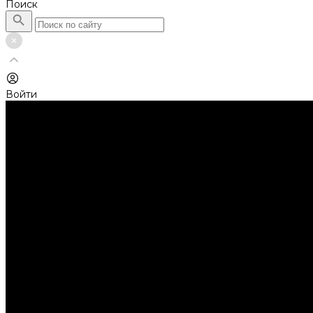
Поиск
Войти
Каталог товаров
Автолампы головного света
Галогенные лампы
Светодиодные лампы
Автолампы сигнальные и салонные
Лампы накаливания
Лампы светодиодные
Аксессуары
Аксессуары для ламп и фар
Ангельские глазки
Заглушки для фар
Колпачки
Ароматизаторы
Балки светодиодные
AURORA
Батарейки
Би-линзы