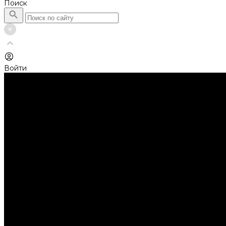
Поиск
Войти
Каталог товаров
Автолампы головного света
Галогенные лампы
Светодиодные лампы
Автолампы сигнальные и салонные
Лампы накаливания
Лампы светодиодные
Аксессуары
Аксессуары для ламп и фар
Ангельские глазки
Заглушки для фар
Колпачки
Ароматизаторы
Балки светодиодные
AURORA
Батарейки
Би-линзы