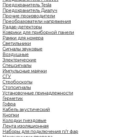
Предохранитель Tesla
Предохранитель Диалуч
Прочие производители
Преобразователи напряжения
Радар-детекторы
Коврики для приборной панели
Рамки для номера
Светильники
Сигналы звуковые
Воздушные
Электрические
Спецсигналы
Импульсные маячки
СГУ
Стробоскопы
Стопсигналы
Установочные принадлежности
Герметик
Гофра
Кабель акустический
Кнопки
Колодки гнездовые
Лента изоляционная
Наборы для подключения п/т фар