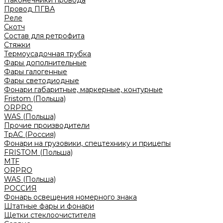
Наконечники провода
Провод ПГВА
Реле
Скотч
Состав для ретрофита
Стяжки
Термоусадочная трубка
Фары дополнительные
Фары галогенные
Фары светодиодные
Фонари габаритные, маркерные, контурные
Fristom (Польша)
ORPRO
WAS (Польша)
Прочие производители
ТрАС (Россия)
Фонари на грузовики, спецтехнику и прицепы
FRISTOM (Польша)
MTF
ORPRO
WAS (Польша)
РОССИЯ
Фонарь освещения номерного знака
Штатные фары и фонари
Щетки стеклоочистителя