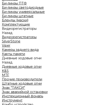
Би-линзы ПТФ
Би-линзы светодиодные
Би-линзы универсальные
Би-линзы штатные
Бленды (маски)
Комплектующие
Видеорегистраторы
Назад
Видеорегистраторы
SilverStone
Viper
Камеры заднего вида
Карты памяти
Дневные ходовые огни
Назад
Дневные ходовые огни
K&S
MTF
Прочие производители
Штатные ходовые огни
Знак "ТАКСИ"
Знак аварийной остановки
Инспекционный фонарь
Инструмент
Комбо устройство