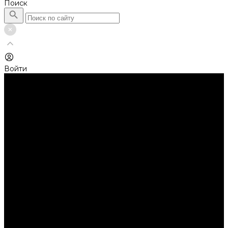
Поиск
Войти
Каталог товаров
Автолампы головного света
Галогенные лампы
Светодиодные лампы
Автолампы сигнальные и салонные
Лампы накаливания
Лампы светодиодные
Аксессуары
Аксессуары для ламп и фар
Ангельские глазки
Заглушки для фар
Колпачки
Ароматизаторы
Балки светодиодные
AURORA
Батарейки
Би-линзы