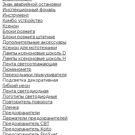
Знак аварийной остановки
Инспекционный фонарь
Инструмент
Комбо устройство
Ксенон
Блоки розжига
Блоки розжига штатные
Дополнительные аксессуары
Ксенон для мототехники
Лампы ксеноновые цоколь D
Лампы ксеноновые цоколь H
Лента светоотражающая
Люминометр
Переходники прикуривателя
Подсветка декоративная
Гибкий неон
Лента светодиодная
Логотипы светодиодные
Повторитель поворота
Пленка
Предохранители
Держатели предохранителей
Предохранитель CBT
Предохранитель Koito
Предохранитель ProSvet