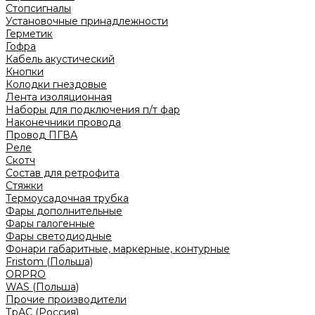
Стопсигналы
Установочные принадлежности
Герметик
Гофра
Кабель акустический
Кнопки
Колодки гнездовые
Лента изоляционная
Наборы для подключения п/т фар
Наконечники провода
Провод ПГВА
Реле
Скотч
Состав для ретрофита
Стяжки
Термоусадочная трубка
Фары дополнительные
Фары галогенные
Фары светодиодные
Фонари габаритные, маркерные, контурные
Fristom (Польша)
ORPRO
WAS (Польша)
Прочие производители
ТрАС (Россия)