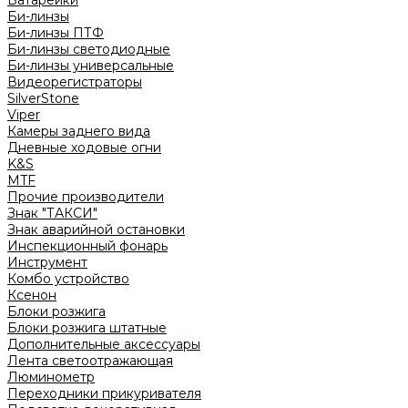
Батарейки
Би-линзы
Би-линзы ПТФ
Би-линзы светодиодные
Би-линзы универсальные
Видеорегистраторы
SilverStone
Viper
Камеры заднего вида
Дневные ходовые огни
K&S
MTF
Прочие производители
Знак "ТАКСИ"
Знак аварийной остановки
Инспекционный фонарь
Инструмент
Комбо устройство
Ксенон
Блоки розжига
Блоки розжига штатные
Дополнительные аксессуары
Лента светоотражающая
Люминометр
Переходники прикуривателя