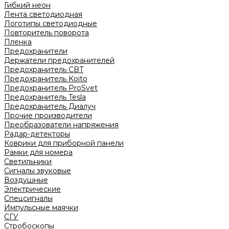
Гибкий неон
Лента светодиодная
Логотипы светодиодные
Повторитель поворота
Пленка
Предохранители
Держатели предохранителей
Предохранитель CBT
Предохранитель Koito
Предохранитель ProSvet
Предохранитель Tesla
Предохранитель Диалуч
Прочие производители
Преобразователи напряжения
Радар-детекторы
Коврики для приборной панели
Рамки для номера
Светильники
Сигналы звуковые
Воздушные
Электрические
Спецсигналы
Импульсные маячки
СГУ
Стробоскопы