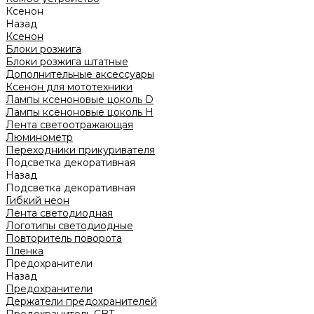
Ксенон
Назад
Ксенон
Блоки розжига
Блоки розжига штатные
Дополнительные аксессуары
Ксенон для мототехники
Лампы ксеноновые цоколь D
Лампы ксеноновые цоколь H
Лента светоотражающая
Люминометр
Переходники прикуривателя
Подсветка декоративная
Назад
Подсветка декоративная
Гибкий неон
Лента светодиодная
Логотипы светодиодные
Повторитель поворота
Пленка
Предохранители
Назад
Предохранители
Держатели предохранителей