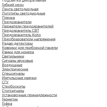
Подсветка декоративная
Гибкий неон
Лента светодиодная
Логотипы светодиодные
Пленка
Предохранители
Держатели предохранителей
Предохранитель CBT
Предохранитель Koito
Преобразователи напряжения
Радар-детекторы
Коврики для приборной панели
Рамки для номера
Светильники
Сигналы звуковые
Воздушные
Электрические
Спецсигналы
Импульсные маячки
СГУ
Стробоскопы
Стопсигналы
Установочные принадлежности
Герметик
Гофра