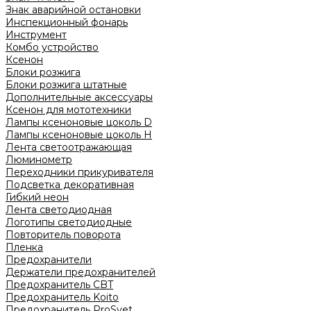
Знак аварийной остановки
Инспекционный фонарь
Инструмент
Комбо устройство
Ксенон
Блоки розжига
Блоки розжига штатные
Дополнительные аксессуары
Ксенон для мототехники
Лампы ксеноновые цоколь D
Лампы ксеноновые цоколь H
Лента светоотражающая
Люминометр
Переходники прикуривателя
Подсветка декоративная
Гибкий неон
Лента светодиодная
Логотипы светодиодные
Повторитель поворота
Пленка
Предохранители
Держатели предохранителей
Предохранитель CBT
Предохранитель Koito
Предохранитель ProSvet