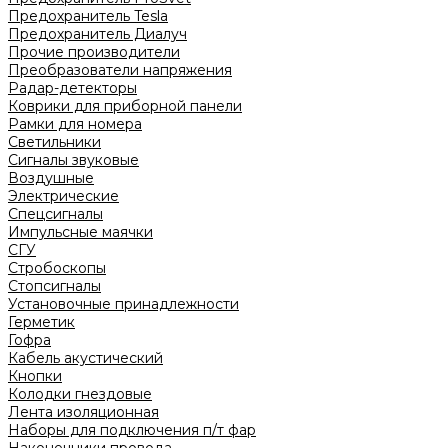
Предохранитель Tesla
Предохранитель Диалуч
Прочие производители
Преобразователи напряжения
Радар-детекторы
Коврики для приборной панели
Рамки для номера
Светильники
Сигналы звуковые
Воздушные
Электрические
Спецсигналы
Импульсные маячки
СГУ
Стробоскопы
Стопсигналы
Установочные принадлежности
Герметик
Гофра
Кабель акустический
Кнопки
Колодки гнездовые
Лента изоляционная
Наборы для подключения п/т фар