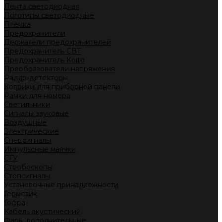
Лента светодиодная
Логотипы светодиодные
Пленка
Предохранители
Держатели предохранителей
Предохранитель CBT
Предохранитель Koito
Преобразователи напряжения
Радар-детекторы
Коврики для приборной панели
Рамки для номера
Светильники
Сигналы звуковые
Воздушные
Электрические
Спецсигналы
Импульсные маячки
СГУ
Стробоскопы
Стопсигналы
Установочные принадлежности
Герметик
Гофра
Кабель акустический
Фары дополнительные