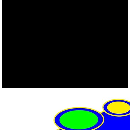
FRISTOM (Польша)
MTF
ORPRO
WAS (Польша)
РОССИЯ
Фонарь освещения номерного знака
Штатные фары и фонари
Щетки стеклоочистителя
Сервис
Акции
Компания
Отзывы
Политика конфиденциальности
Контакты
Помощь
Условия оплаты
Условия доставки