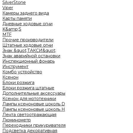
SilverStone
Viper
Камеры заднего вида
Карты памяти
Дневные ходовые огни
K&amp;S
MTF
Прочие производители
Штатные ходовые огни
Знак &quot;ТАКСИ&quot;
Знак аварийной остановки
Инспекционный фонарь
Инструмент
Комбо устройство
Ксенон
Блоки розжига
Блоки розжига штатные
Дополнительные аксессуары
Ксенон для мототехники
Лампы ксеноновые цоколь D
Лампы ксеноновые цоколь H
Лента светоотражающая
Люминометр
Переходники прикуривателя
Подсветка декоративная