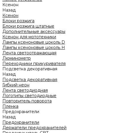
Ксенон
Назад
Ксенон
Блоки розжига
Блоки розжига штатные
Дополнительные аксессуары
Ксенон для мототехники
Лампы ксеноновые цоколь D
Лампы ксеноновые цоколь H
Лента светоотражающая
Люминометр
Переходники прикуривателя
Подсветка декоративная
Назад
Подсветка декоративная
Гибкий неон
Лента светодиодная
Логотипы светодиодные
Повторитель поворота
Пленка
Предохранители
Назад
Предохранители
Держатели предохранителей