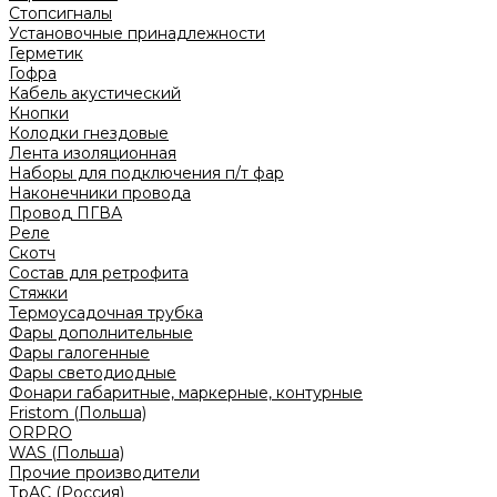
Стопсигналы
Установочные принадлежности
Герметик
Гофра
Кабель акустический
Кнопки
Колодки гнездовые
Лента изоляционная
Наборы для подключения п/т фар
Наконечники провода
Провод ПГВА
Реле
Скотч
Состав для ретрофита
Стяжки
Термоусадочная трубка
Фары дополнительные
Фары галогенные
Фары светодиодные
Фонари габаритные, маркерные, контурные
Fristom (Польша)
ORPRO
WAS (Польша)
Прочие производители
ТрАС (Россия)