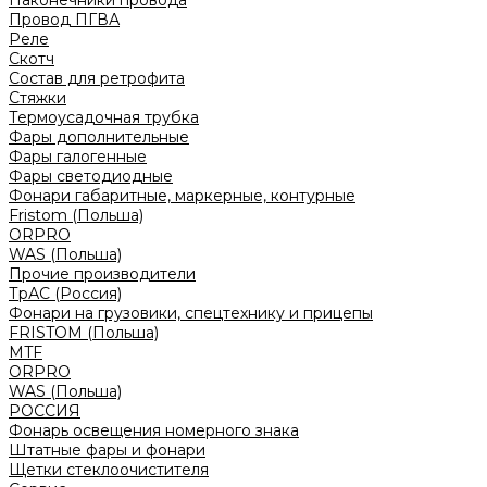
Наконечники провода
Провод ПГВА
Реле
Скотч
Состав для ретрофита
Стяжки
Термоусадочная трубка
Фары дополнительные
Фары галогенные
Фары светодиодные
Фонари габаритные, маркерные, контурные
Fristom (Польша)
ORPRO
WAS (Польша)
Прочие производители
ТрАС (Россия)
Фонари на грузовики, спецтехнику и прицепы
FRISTOM (Польша)
MTF
ORPRO
WAS (Польша)
РОССИЯ
Фонарь освещения номерного знака
Штатные фары и фонари
Щетки стеклоочистителя