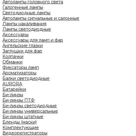
Автолампы головного света
Галогенные лампы
Светодиодные лампы
Автолампы сигнальные и салонные
Лампы накаливания
Лампы светодиодные
Аксессуары
Аксессуары для ламп и фар
Ангельские глазки
Заглушки для фар
Колпачки
Обманки
Фиксаторы ламп
Ароматизаторы
Балки светодиодные
AURORA
Батарейки
Би-линзы
Би-линзы ПТФ
Би-линзы светодиодные
Би-линзы универсальные
Би-линзы штатные
Бленды (маски)
Комплектующие
Видеорегистраторы