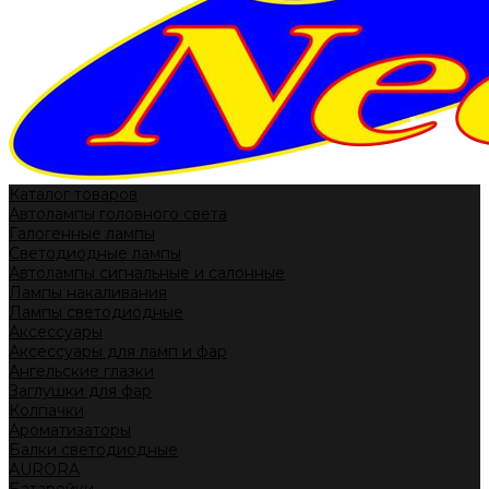
Каталог товаров
Автолампы головного света
Галогенные лампы
Светодиодные лампы
Автолампы сигнальные и салонные
Лампы накаливания
Лампы светодиодные
Аксессуары
Аксессуары для ламп и фар
Ангельские глазки
Заглушки для фар
Колпачки
Ароматизаторы
Балки светодиодные
AURORA