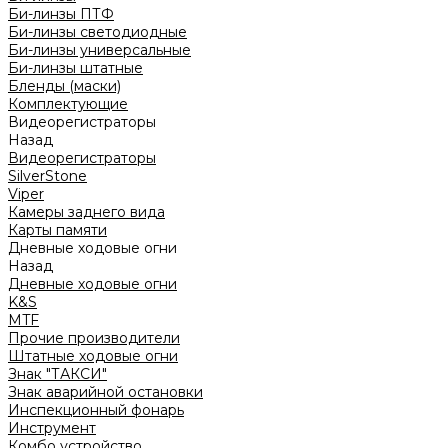
Би-линзы ПТФ
Би-линзы светодиодные
Би-линзы универсальные
Би-линзы штатные
Бленды (маски)
Комплектующие
Видеорегистраторы
Назад
Видеорегистраторы
SilverStone
Viper
Камеры заднего вида
Карты памяти
Дневные ходовые огни
Назад
Дневные ходовые огни
K&S
MTF
Прочие производители
Штатные ходовые огни
Знак "ТАКСИ"
Знак аварийной остановки
Инспекционный фонарь
Инструмент
Комбо устройство