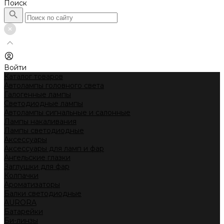
Поиск
Войти
Каталог товаров
Автолампы головного света
Галогенные лампы
Светодиодные лампы
Автолампы сигнальные и салонные
Лампы накаливания
Лампы светодиодные
Аксессуары
Аксессуары для ламп и фар
Ангельские глазки
Заглушки для фар
Колпачки
Ароматизаторы
Балки светодиодные
AURORA
Батарейки
Би-линзы