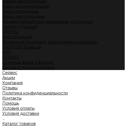
Кабель акустический
Фары дополнительные
Фары галогенные
Фары светодиодные
Фонари габаритные, маркерные, контурные
Fristom (Польша)
ORPRO
WAS (Польша)
Фонари на грузовики, спецтехнику и прицепы
FRISTOM (Польша)
MTF
ORPRO
Штатные фары и фонари
Щетки стеклоочистителя
Сервис
Акции
Компания
Отзывы
Политика конфиденциальности
Контакты
Помощь
Условия оплаты
Условия доставки
...
Каталог товаров