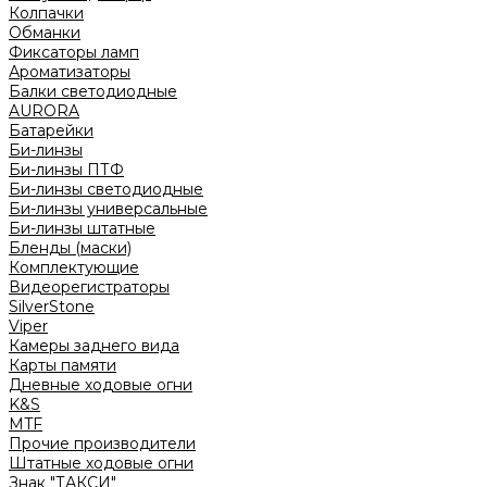
Колпачки
Обманки
Фиксаторы ламп
Ароматизаторы
Балки светодиодные
AURORA
Батарейки
Би-линзы
Би-линзы ПТФ
Би-линзы светодиодные
Би-линзы универсальные
Би-линзы штатные
Бленды (маски)
Комплектующие
Видеорегистраторы
SilverStone
Viper
Камеры заднего вида
Карты памяти
Дневные ходовые огни
K&S
MTF
Прочие производители
Штатные ходовые огни
Знак "ТАКСИ"