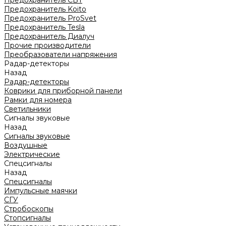
Предохранитель CBT
Предохранитель Koito
Предохранитель ProSvet
Предохранитель Tesla
Предохранитель Диалуч
Прочие производители
Преобразователи напряжения
Радар-детекторы
Назад
Радар-детекторы
Коврики для приборной панели
Рамки для номера
Светильники
Сигналы звуковые
Назад
Сигналы звуковые
Воздушные
Электрические
Спецсигналы
Назад
Спецсигналы
Импульсные маячки
СГУ
Стробоскопы
Стопсигналы