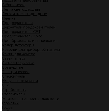
Подсветка декоративная
Гибкий неон
Лента светодиодная
Логотипы светодиодные
Пленка
Предохранители
Держатели предохранителей
Предохранитель CBT
Предохранитель Koito
Преобразователи напряжения
Радар-детекторы
Коврики для приборной панели
Рамки для номера
Светильники
Сигналы звуковые
Воздушные
Электрические
Спецсигналы
Импульсные маячки
СГУ
Стробоскопы
Стопсигналы
Установочные принадлежности
Герметик
Гофра