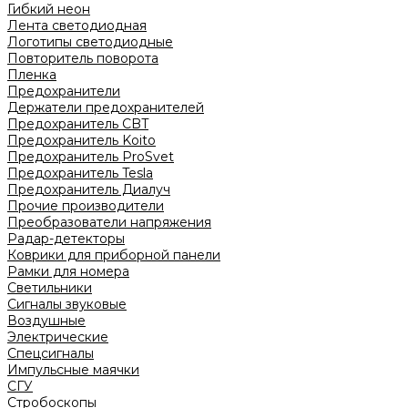
Гибкий неон
Лента светодиодная
Логотипы светодиодные
Повторитель поворота
Пленка
Предохранители
Держатели предохранителей
Предохранитель CBT
Предохранитель Koito
Предохранитель ProSvet
Предохранитель Tesla
Предохранитель Диалуч
Прочие производители
Преобразователи напряжения
Радар-детекторы
Коврики для приборной панели
Рамки для номера
Светильники
Сигналы звуковые
Воздушные
Электрические
Спецсигналы
Импульсные маячки
СГУ
Стробоскопы