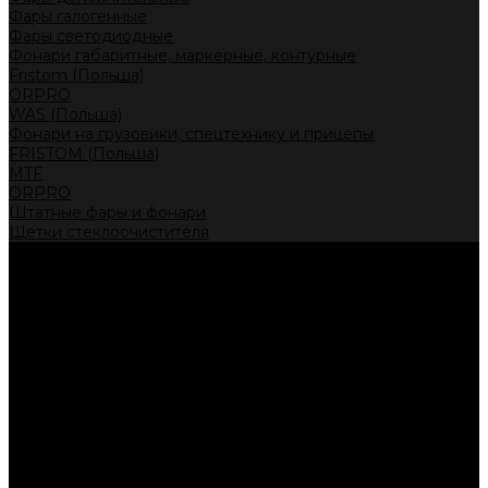
Фары галогенные
Фары светодиодные
Фонари габаритные, маркерные, контурные
Fristom (Польша)
ORPRO
WAS (Польша)
Фонари на грузовики, спецтехнику и прицепы
FRISTOM (Польша)
MTF
ORPRO
Штатные фары и фонари
Щетки стеклоочистителя
Сервис
Акции
Компания
Отзывы
Политика конфиденциальности
Контакты
Помощь
Условия оплаты
Условия доставки
...
Каталог товаров
Автолампы головного света
Галогенные лампы