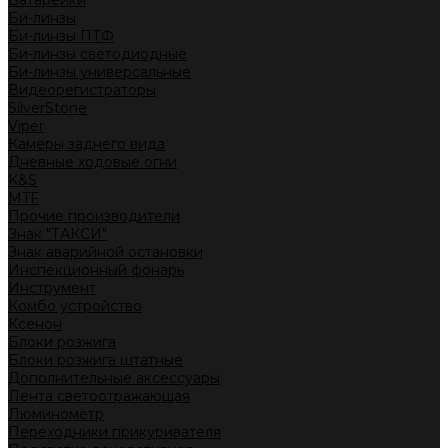
Батарейки
Би-линзы
Би-линзы ПТФ
Би-линзы светодиодные
Би-линзы универсальные
Видеорегистраторы
SilverStone
Viper
Камеры заднего вида
Дневные ходовые огни
K&S
MTF
Прочие производители
Знак "ТАКСИ"
Знак аварийной остановки
Инспекционный фонарь
Инструмент
Комбо устройство
Ксенон
Блоки розжига
Блоки розжига штатные
Дополнительные аксессуары
Лента светоотражающая
Люминометр
Переходники прикуривателя