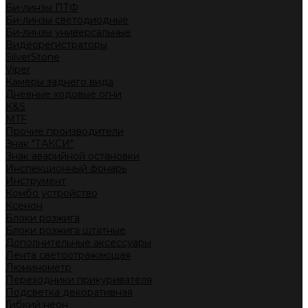
Би-линзы ПТФ
Би-линзы светодиодные
Би-линзы универсальные
Видеорегистраторы
SilverStone
Viper
Камеры заднего вида
Дневные ходовые огни
K&S
MTF
Прочие производители
Знак "ТАКСИ"
Знак аварийной остановки
Инспекционный фонарь
Инструмент
Комбо устройство
Ксенон
Блоки розжига
Блоки розжига штатные
Дополнительные аксессуары
Лента светоотражающая
Люминометр
Переходники прикуривателя
Подсветка декоративная
Гибкий неон