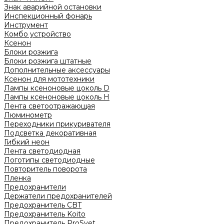
Знак аварийной остановки
Инспекционный фонарь
Инструмент
Комбо устройство
Ксенон
Блоки розжига
Блоки розжига штатные
Дополнительные аксессуары
Ксенон для мототехники
Лампы ксеноновые цоколь D
Лампы ксеноновые цоколь H
Лента светоотражающая
Люминометр
Переходники прикуривателя
Подсветка декоративная
Гибкий неон
Лента светодиодная
Логотипы светодиодные
Повторитель поворота
Пленка
Предохранители
Держатели предохранителей
Предохранитель CBT
Предохранитель Koito
Предохранитель ProSvet