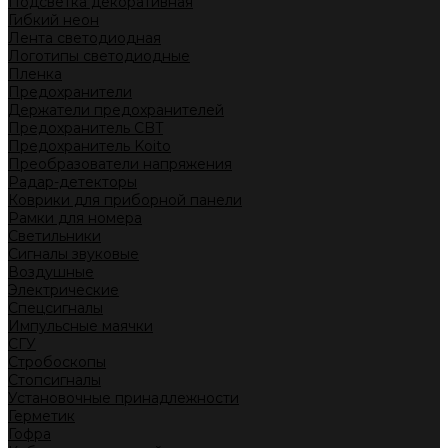
Подсветка декоративная
Гибкий неон
Лента светодиодная
Логотипы светодиодные
Пленка
Предохранители
Держатели предохранителей
Предохранитель CBT
Предохранитель Koito
Преобразователи напряжения
Радар-детекторы
Коврики для приборной панели
Рамки для номера
Светильники
Сигналы звуковые
Воздушные
Электрические
Спецсигналы
Импульсные маячки
СГУ
Стробоскопы
Стопсигналы
Установочные принадлежности
Герметик
Гофра