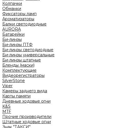
Колпачки
Обманки
Фиксаторы ламп
Ароматизаторы
Балки светодиодные
AURORA
Батарейки
Би-линзы
Би-линзы ПТФ
Би-линзы светодиодные
Би-линзы универсальные
Би-линзы штатные
Бленды (маски)
Комплектующие
Видеорегистраторы
SilverStone
Viper
Камеры заднего вида
Карты памяти
Дневные ходовые огни
K&S
MTF
Прочие производители
Штатные ходовые огни
Знак "ТАКСИ"