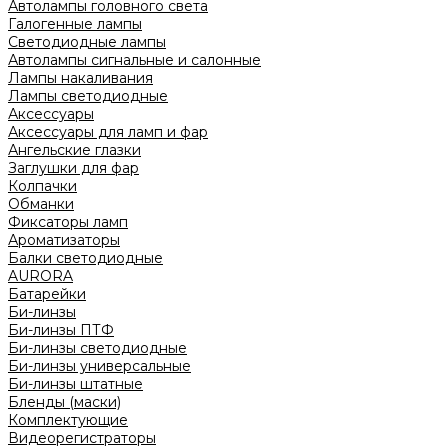
Автолампы головного света
Галогенные лампы
Светодиодные лампы
Автолампы сигнальные и салонные
Лампы накаливания
Лампы светодиодные
Аксессуары
Аксессуары для ламп и фар
Ангельские глазки
Заглушки для фар
Колпачки
Обманки
Фиксаторы ламп
Ароматизаторы
Балки светодиодные
AURORA
Батарейки
Би-линзы
Би-линзы ПТФ
Би-линзы светодиодные
Би-линзы универсальные
Би-линзы штатные
Бленды (маски)
Комплектующие
Видеорегистраторы