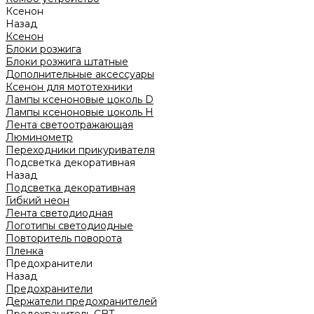
Ксенон
Назад
Ксенон
Блоки розжига
Блоки розжига штатные
Дополнительные аксессуары
Ксенон для мототехники
Лампы ксеноновые цоколь D
Лампы ксеноновые цоколь H
Лента светоотражающая
Люминометр
Переходники прикуривателя
Подсветка декоративная
Назад
Подсветка декоративная
Гибкий неон
Лента светодиодная
Логотипы светодиодные
Повторитель поворота
Пленка
Предохранители
Назад
Предохранители
Держатели предохранителей