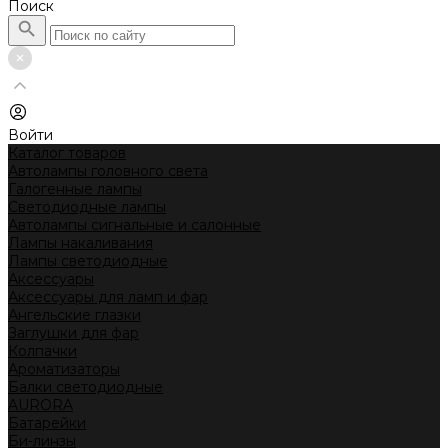
Поиск
Войти
Каталог товаров
Автолампы головного света
Галогенные лампы
Светодиодные лампы
Автолампы сигнальные и салонные
Лампы накаливания
Лампы светодиодные
Аксессуары
Аксессуары для ламп и фар
Ангельские глазки
Заглушки для фар
Колпачки
Ароматизаторы
Балки светодиодные
AURORA
Батарейки
Би-линзы