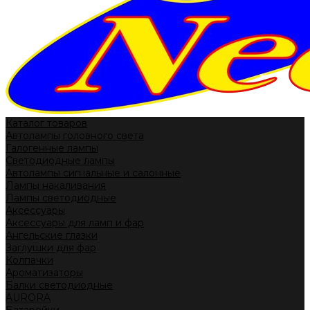
Каталог товаров
Автолампы головного света
Галогенные лампы
Светодиодные лампы
Автолампы сигнальные и салонные
Лампы накаливания
Лампы светодиодные
Аксессуары
Аксессуары для ламп и фар
Ангельские глазки
Заглушки для фар
Колпачки
Ароматизаторы
Балки светодиодные
AURORA