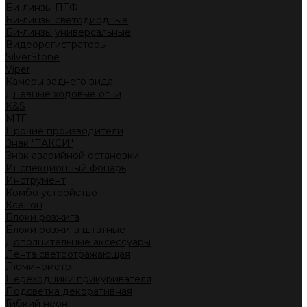
Би-линзы ПТФ
Би-линзы светодиодные
Би-линзы универсальные
Видеорегистраторы
SilverStone
Viper
Камеры заднего вида
Дневные ходовые огни
K&S
MTF
Прочие производители
Знак "ТАКСИ"
Знак аварийной остановки
Инспекционный фонарь
Инструмент
Комбо устройство
Ксенон
Блоки розжига
Блоки розжига штатные
Дополнительные аксессуары
Лента светоотражающая
Люминометр
Переходники прикуривателя
Подсветка декоративная
Гибкий неон