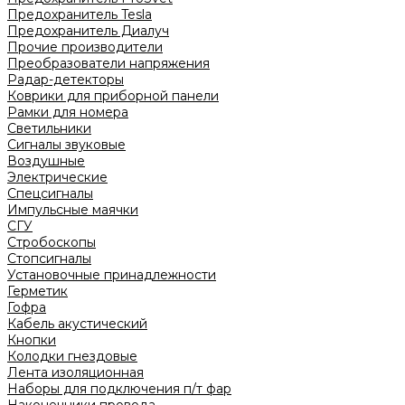
Предохранитель Tesla
Предохранитель Диалуч
Прочие производители
Преобразователи напряжения
Радар-детекторы
Коврики для приборной панели
Рамки для номера
Светильники
Сигналы звуковые
Воздушные
Электрические
Спецсигналы
Импульсные маячки
СГУ
Стробоскопы
Стопсигналы
Установочные принадлежности
Герметик
Гофра
Кабель акустический
Кнопки
Колодки гнездовые
Лента изоляционная
Наборы для подключения п/т фар