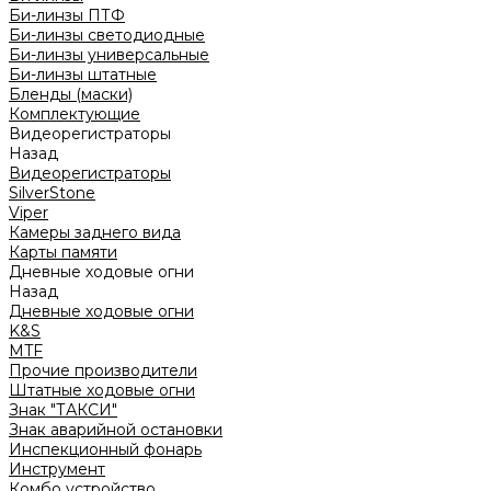
Би-линзы ПТФ
Би-линзы светодиодные
Би-линзы универсальные
Би-линзы штатные
Бленды (маски)
Комплектующие
Видеорегистраторы
Назад
Видеорегистраторы
SilverStone
Viper
Камеры заднего вида
Карты памяти
Дневные ходовые огни
Назад
Дневные ходовые огни
K&S
MTF
Прочие производители
Штатные ходовые огни
Знак "ТАКСИ"
Знак аварийной остановки
Инспекционный фонарь
Инструмент
Комбо устройство