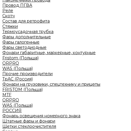
Наконечники провода
Провод ПГВА
Реле
Скотч
Состав для ретрофита
Стяжки
Термоусадочная трубка
Фары дополнительные
Фары галогенные
Фары светодиодные
Фонари габаритные, маркерные, контурные
Fristom (Польша)
ORPRO
WAS (Польша)
Прочие производители
ТрАС (Россия)
Фонари на грузовики, спецтехнику и прицепы
FRISTOM (Польша)
MTF
ORPRO
WAS (Польша)
РОССИЯ
Фонарь освещения номерного знака
Штатные фары и фонари
Щетки стеклоочистителя