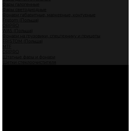
Фары галогенные
Фары светодиодные
Фонари габаритные, маркерные, контурные
Fristom (Польша)
ORPRO
WAS (Польша)
Фонари на грузовики, спецтехнику и прицепы
FRISTOM (Польша)
MTF
ORPRO
Штатные фары и фонари
Щетки стеклоочистителя
Сервис
Акции
Компания
Отзывы
Политика конфиденциальности
Контакты
Помощь
Условия оплаты
Условия доставки
...
Каталог товаров
Автолампы головного света
Галогенные лампы