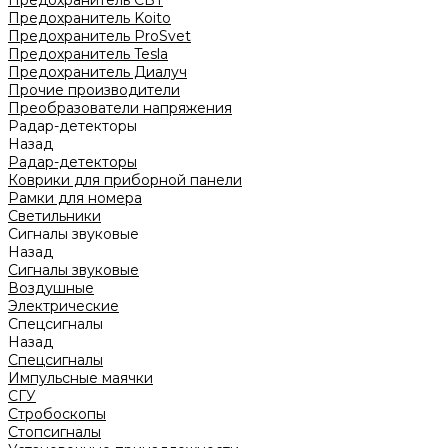
Предохранитель CBT
Предохранитель Koito
Предохранитель ProSvet
Предохранитель Tesla
Предохранитель Диалуч
Прочие производители
Преобразователи напряжения
Радар-детекторы
Назад
Радар-детекторы
Коврики для приборной панели
Рамки для номера
Светильники
Сигналы звуковые
Назад
Сигналы звуковые
Воздушные
Электрические
Спецсигналы
Назад
Спецсигналы
Импульсные маячки
СГУ
Стробоскопы
Стопсигналы