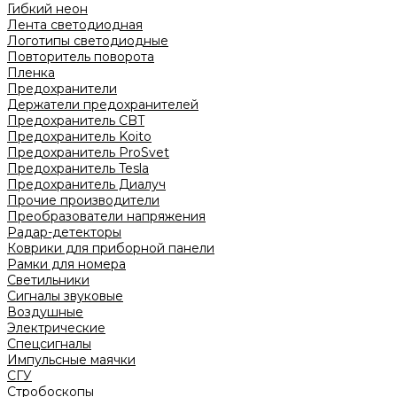
Гибкий неон
Лента светодиодная
Логотипы светодиодные
Повторитель поворота
Пленка
Предохранители
Держатели предохранителей
Предохранитель CBT
Предохранитель Koito
Предохранитель ProSvet
Предохранитель Tesla
Предохранитель Диалуч
Прочие производители
Преобразователи напряжения
Радар-детекторы
Коврики для приборной панели
Рамки для номера
Светильники
Сигналы звуковые
Воздушные
Электрические
Спецсигналы
Импульсные маячки
СГУ
Стробоскопы