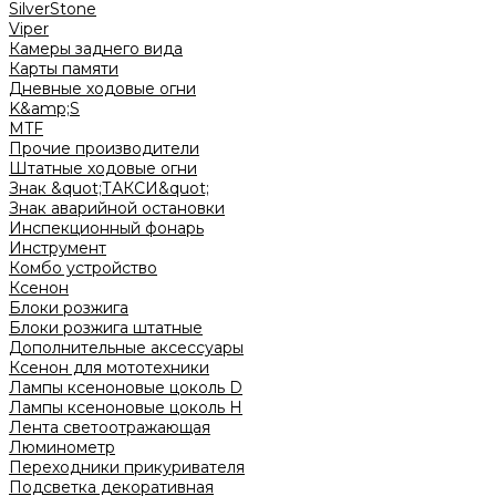
SilverStone
Viper
Камеры заднего вида
Карты памяти
Дневные ходовые огни
K&amp;S
MTF
Прочие производители
Штатные ходовые огни
Знак &quot;ТАКСИ&quot;
Знак аварийной остановки
Инспекционный фонарь
Инструмент
Комбо устройство
Ксенон
Блоки розжига
Блоки розжига штатные
Дополнительные аксессуары
Ксенон для мототехники
Лампы ксеноновые цоколь D
Лампы ксеноновые цоколь H
Лента светоотражающая
Люминометр
Переходники прикуривателя
Подсветка декоративная