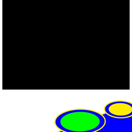
FRISTOM (Польша)
MTF
ORPRO
WAS (Польша)
РОССИЯ
Фонарь освещения номерного знака
Штатные фары и фонари
Щетки стеклоочистителя
Сервис
Акции
Компания
Отзывы
Политика конфиденциальности
Контакты
Помощь
Условия оплаты
Условия доставки