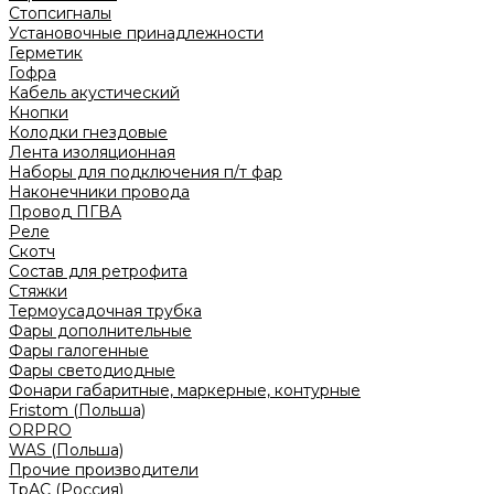
Стопсигналы
Установочные принадлежности
Герметик
Гофра
Кабель акустический
Кнопки
Колодки гнездовые
Лента изоляционная
Наборы для подключения п/т фар
Наконечники провода
Провод ПГВА
Реле
Скотч
Состав для ретрофита
Стяжки
Термоусадочная трубка
Фары дополнительные
Фары галогенные
Фары светодиодные
Фонари габаритные, маркерные, контурные
Fristom (Польша)
ORPRO
WAS (Польша)
Прочие производители
ТрАС (Россия)