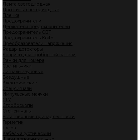
Лента светодиодная
Логотипы светодиодные
Пленка
Предохранители
Держатели предохранителей
Предохранитель CBT
Предохранитель Koito
Преобразователи напряжения
Радар-детекторы
Коврики для приборной панели
Рамки для номера
Светильники
Сигналы звуковые
Воздушные
Электрические
Спецсигналы
Импульсные маячки
СГУ
Стробоскопы
Стопсигналы
Установочные принадлежности
Герметик
Гофра
Кабель акустический
Фары дополнительные