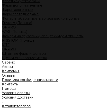
Кабель акустический
Фары дополнительные
Фары галогенные
Фары светодиодные
Фонари габаритные, маркерные, контурные
Fristom (Польша)
ORPRO
WAS (Польша)
Фонари на грузовики, спецтехнику и прицепы
FRISTOM (Польша)
MTF
ORPRO
Штатные фары и фонари
Щетки стеклоочистителя
Сервис
Акции
Компания
Отзывы
Политика конфиденциальности
Контакты
Помощь
Условия оплаты
Условия доставки
...
Каталог товаров