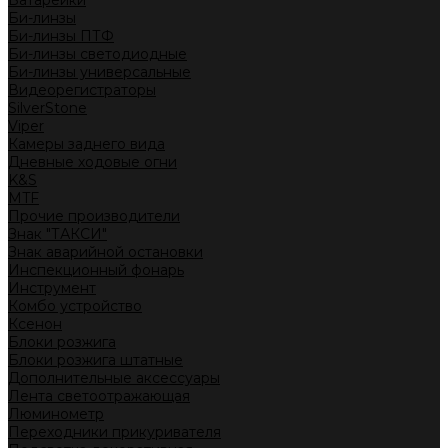
Батарейки
Би-линзы
Би-линзы ПТФ
Би-линзы светодиодные
Би-линзы универсальные
Видеорегистраторы
SilverStone
Viper
Камеры заднего вида
Дневные ходовые огни
K&S
MTF
Прочие производители
Знак "ТАКСИ"
Знак аварийной остановки
Инспекционный фонарь
Инструмент
Комбо устройство
Ксенон
Блоки розжига
Блоки розжига штатные
Дополнительные аксессуары
Лента светоотражающая
Люминометр
Переходники прикуривателя