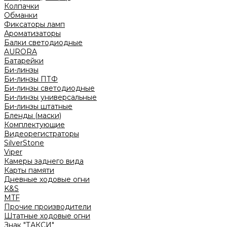
Колпачки
Обманки
Фиксаторы ламп
Ароматизаторы
Балки светодиодные
AURORA
Батарейки
Би-линзы
Би-линзы ПТФ
Би-линзы светодиодные
Би-линзы универсальные
Би-линзы штатные
Бленды (маски)
Комплектующие
Видеорегистраторы
SilverStone
Viper
Камеры заднего вида
Карты памяти
Дневные ходовые огни
K&S
MTF
Прочие производители
Штатные ходовые огни
Знак "ТАКСИ"