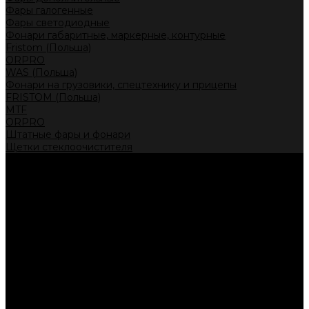
Фары галогенные
Фары светодиодные
Фонари габаритные, маркерные, контурные
Fristom (Польша)
ORPRO
WAS (Польша)
Фонари на грузовики, спецтехнику и прицепы
FRISTOM (Польша)
MTF
ORPRO
Штатные фары и фонари
Щетки стеклоочистителя
Сервис
Акции
Компания
Отзывы
Политика конфиденциальности
Контакты
Помощь
Условия оплаты
Условия доставки
...
Каталог товаров
Автолампы головного света
Галогенные лампы