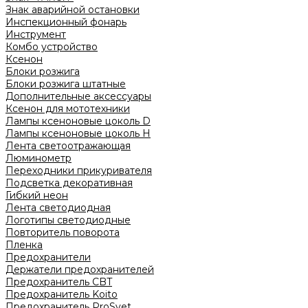
Знак аварийной остановки
Инспекционный фонарь
Инструмент
Комбо устройство
Ксенон
Блоки розжига
Блоки розжига штатные
Дополнительные аксессуары
Ксенон для мототехники
Лампы ксеноновые цоколь D
Лампы ксеноновые цоколь H
Лента светоотражающая
Люминометр
Переходники прикуривателя
Подсветка декоративная
Гибкий неон
Лента светодиодная
Логотипы светодиодные
Повторитель поворота
Пленка
Предохранители
Держатели предохранителей
Предохранитель CBT
Предохранитель Koito
Предохранитель ProSvet