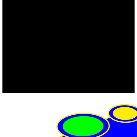
FRISTOM (Польша)
MTF
ORPRO
WAS (Польша)
РОССИЯ
Фонарь освещения номерного знака
Штатные фары и фонари
Щетки стеклоочистителя
Сервис
Акции
Компания
Отзывы
Политика конфиденциальности
Контакты
Помощь
Условия оплаты
Условия доставки