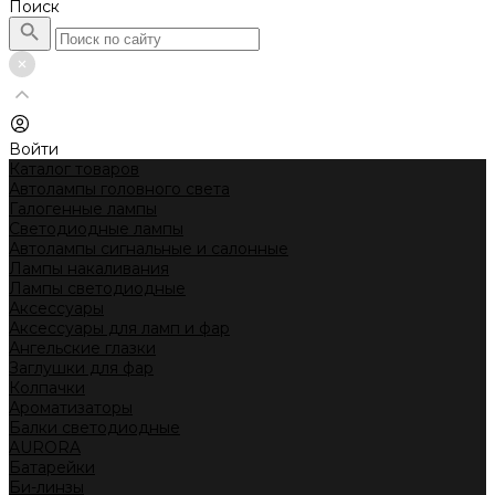
Поиск
Войти
Каталог товаров
Автолампы головного света
Галогенные лампы
Светодиодные лампы
Автолампы сигнальные и салонные
Лампы накаливания
Лампы светодиодные
Аксессуары
Аксессуары для ламп и фар
Ангельские глазки
Заглушки для фар
Колпачки
Ароматизаторы
Балки светодиодные
AURORA
Батарейки
Би-линзы