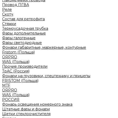
Наконечники провода
Провод ПГВА
Реле
Скотч
Состав для ретрофита
Стяжки
Термоусадочная трубка
Фары дополнительные
Фары галогенные
Фары светодиодные
Фонари габаритные, маркерные, контурные
Fristom (Польша)
ORPRO
WAS (Польша)
Прочие производители
ТрАС (Россия)
Фонари на грузовики, спецтехнику и прицепы
FRISTOM (Польша)
MTF
ORPRO
WAS (Польша)
РОССИЯ
Фонарь освещения номерного знака
Штатные фары и фонари
Щетки стеклоочистителя