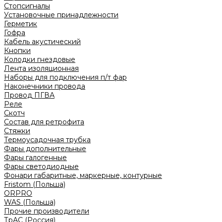
Стопсигналы
Установочные принадлежности
Герметик
Гофра
Кабель акустический
Кнопки
Колодки гнездовые
Лента изоляционная
Наборы для подключения п/т фар
Наконечники провода
Провод ПГВА
Реле
Скотч
Состав для ретрофита
Стяжки
Термоусадочная трубка
Фары дополнительные
Фары галогенные
Фары светодиодные
Фонари габаритные, маркерные, контурные
Fristom (Польша)
ORPRO
WAS (Польша)
Прочие производители
ТрАС (Россия)