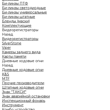
Би-линзы ПТФ
Би-линзы светодиодные
Би-линзы универсальные
Би-линзы штатные
Бленды (маски)
Комплектующие
Видеорегистраторы
Назад
Видеорегистраторы
SilverStone
Viper
Камеры заднего вида
Карты памяти
Дневные ходовые огни
Назад
Дневные ходовые огни
K&S
MTF
Прочие производители
Штатные ходовые огни
Знак "ТАКСИ"
Знак аварийной остановки
Инспекционный фонарь
Инструмент
Комбо устройство