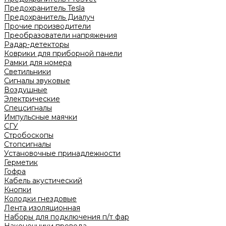
Предохранитель Tesla
Предохранитель Диалуч
Прочие производители
Преобразователи напряжения
Радар-детекторы
Коврики для приборной панели
Рамки для номера
Светильники
Сигналы звуковые
Воздушные
Электрические
Спецсигналы
Импульсные маячки
СГУ
Стробоскопы
Стопсигналы
Установочные принадлежности
Герметик
Гофра
Кабель акустический
Кнопки
Колодки гнездовые
Лента изоляционная
Наборы для подключения п/т фар