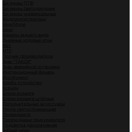
Би-линзы ПТФ
Би-линзы светодиодные
Би-линзы универсальные
Видеорегистраторы
SilverStone
Viper
Камеры заднего вида
Дневные ходовые огни
K&S
MTF
Прочие производители
Знак "ТАКСИ"
Знак аварийной остановки
Инспекционный фонарь
Инструмент
Комбо устройство
Ксенон
Блоки розжига
Блоки розжига штатные
Дополнительные аксессуары
Лента светоотражающая
Люминометр
Переходники прикуривателя
Подсветка декоративная
Гибкий неон