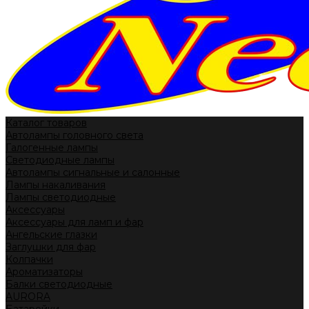
Каталог товаров
Автолампы головного света
Галогенные лампы
Светодиодные лампы
Автолампы сигнальные и салонные
Лампы накаливания
Лампы светодиодные
Аксессуары
Аксессуары для ламп и фар
Ангельские глазки
Заглушки для фар
Колпачки
Ароматизаторы
Балки светодиодные
AURORA