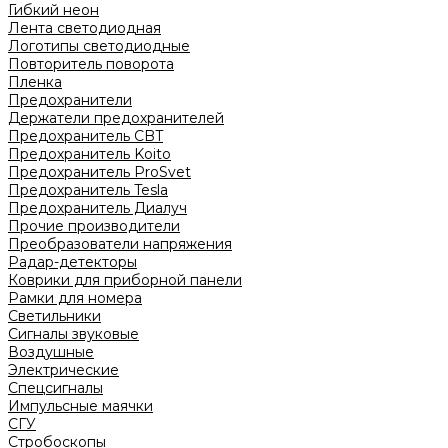
Гибкий неон
Лента светодиодная
Логотипы светодиодные
Повторитель поворота
Пленка
Предохранители
Держатели предохранителей
Предохранитель CBT
Предохранитель Koito
Предохранитель ProSvet
Предохранитель Tesla
Предохранитель Диалуч
Прочие производители
Преобразователи напряжения
Радар-детекторы
Коврики для приборной панели
Рамки для номера
Светильники
Сигналы звуковые
Воздушные
Электрические
Спецсигналы
Импульсные маячки
СГУ
Стробоскопы