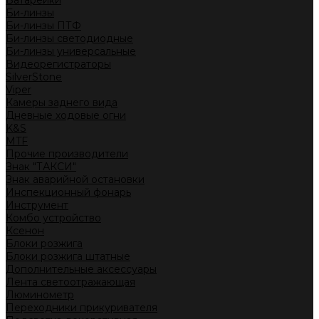
Батарейки
Би-линзы
Би-линзы ПТФ
Би-линзы светодиодные
Би-линзы универсальные
Видеорегистраторы
SilverStone
Viper
Камеры заднего вида
Дневные ходовые огни
K&S
MTF
Прочие производители
Знак "ТАКСИ"
Знак аварийной остановки
Инспекционный фонарь
Инструмент
Комбо устройство
Ксенон
Блоки розжига
Блоки розжига штатные
Дополнительные аксессуары
Лента светоотражающая
Люминометр
Переходники прикуривателя