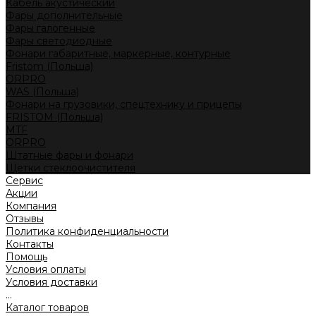
Кабель акустический
Фары дополнительные
Фары галогенные
Фары светодиодные
Фонари габаритные, маркерные, контурные
Fristom (Польша)
ORPRO
WAS (Польша)
Фонари на грузовики, спецтехнику и прицепы
FRISTOM (Польша)
MTF
ORPRO
Штатные фары и фонари
Щетки стеклоочистителя
Сервис
Акции
Компания
Отзывы
Политика конфиденциальности
Контакты
Помощь
Условия оплаты
Условия доставки
...
Каталог товаров