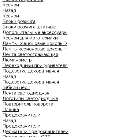
Ксенон
Назад
Ксенон
Блоки розжига
Блоки розжига штатные
Дополнительные аксессуары
Ксенон для мототехники
Лампы ксеноновые цоколь D
Лампы ксеноновые цоколь H
Лента светоотражающая
Люминометр
Переходники прикуривателя
Подсветка декоративная
Назад
Подсветка декоративная
Гибкий неон
Лента светодиодная
Логотипы светодиодные
Повторитель поворота
Пленка
Предохранители
Назад
Предохранители
Держатели предохранителей