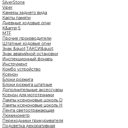
SilverStone
Viper
Камеры заднего вида
Карты памяти
Дневные ходовые огни
K&amp;S
MTF
Прочие производители
Штатные ходовые огни
Знак &quot;ТАКСИ&quot;
Знак аварийной остановки
Инспекционный фонарь
Инструмент
Комбо устройство
Ксенон
Блоки розжига
Блоки розжига штатные
Дополнительные аксессуары
Ксенон для мототехники
Лампы ксеноновые цоколь D
Лампы ксеноновые цоколь H
Лента светоотражающая
Люминометр
Переходники прикуривателя
Подсветка декоративная