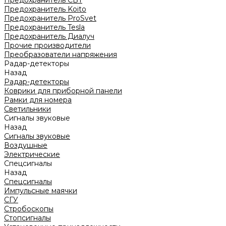
Предохранитель CBT
Предохранитель Koito
Предохранитель ProSvet
Предохранитель Tesla
Предохранитель Диалуч
Прочие производители
Преобразователи напряжения
Радар-детекторы
Назад
Радар-детекторы
Коврики для приборной панели
Рамки для номера
Светильники
Сигналы звуковые
Назад
Сигналы звуковые
Воздушные
Электрические
Спецсигналы
Назад
Спецсигналы
Импульсные маячки
СГУ
Стробоскопы
Стопсигналы