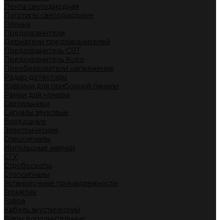
Лента светодиодная
Логотипы светодиодные
Пленка
Предохранители
Держатели предохранителей
Предохранитель CBT
Предохранитель Koito
Преобразователи напряжения
Радар-детекторы
Коврики для приборной панели
Рамки для номера
Светильники
Сигналы звуковые
Воздушные
Электрические
Спецсигналы
Импульсные маячки
СГУ
Стробоскопы
Стопсигналы
Установочные принадлежности
Герметик
Гофра
Кабель акустический
Фары дополнительные