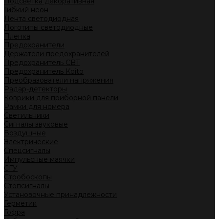
Подсветка декоративная
Гибкий неон
Лента светодиодная
Логотипы светодиодные
Пленка
Предохранители
Держатели предохранителей
Предохранитель CBT
Предохранитель Koito
Преобразователи напряжения
Радар-детекторы
Коврики для приборной панели
Рамки для номера
Светильники
Сигналы звуковые
Воздушные
Электрические
Спецсигналы
Импульсные маячки
СГУ
Стробоскопы
Стопсигналы
Установочные принадлежности
Герметик
Гофра