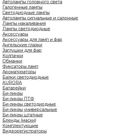
Автолампы головного света
Галогенные лампы
Светодиодные лампы
Автолампы сигнальные и салонные
Лампы накаливания
Лампы светодиодные
Аксессуары
Аксессуары для ламп и фар
Ангельские глазки
Заглушки для фар
Колпачки
Обманки
Фиксаторы ламп
Ароматизаторы
Балки светодиодные
AURORA
Батарейки
Би-линзы
Би-линзы ПТФ
Би-линзы светодиодные
Би-линзы универсальные
Би-линзы штатные
Бленды (маски)
Комплектующие
Видеорегистраторы