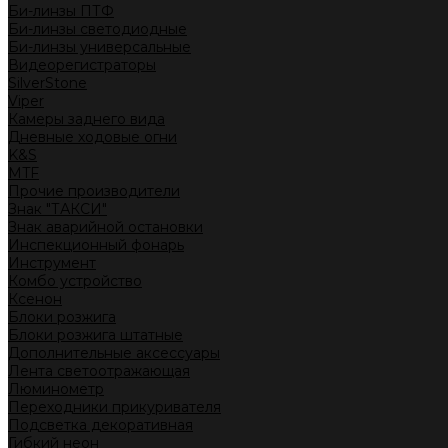
Би-линзы ПТФ
Би-линзы светодиодные
Би-линзы универсальные
Видеорегистраторы
SilverStone
Viper
Камеры заднего вида
Дневные ходовые огни
K&S
MTF
Прочие производители
Знак "ТАКСИ"
Знак аварийной остановки
Инспекционный фонарь
Инструмент
Комбо устройство
Ксенон
Блоки розжига
Блоки розжига штатные
Дополнительные аксессуары
Лента светоотражающая
Люминометр
Переходники прикуривателя
Подсветка декоративная
Гибкий неон