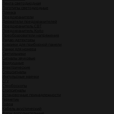
Лента светодиодная
Логотипы светодиодные
Пленка
Предохранители
Держатели предохранителей
Предохранитель CBT
Предохранитель Koito
Преобразователи напряжения
Радар-детекторы
Коврики для приборной панели
Рамки для номера
Светильники
Сигналы звуковые
Воздушные
Электрические
Спецсигналы
Импульсные маячки
СГУ
Стробоскопы
Стопсигналы
Установочные принадлежности
Герметик
Гофра
Кабель акустический
Фары дополнительные