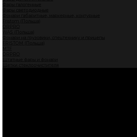
Фары галогенные
Фары светодиодные
Фонари габаритные, маркерные, контурные
Fristom (Польша)
ORPRO
WAS (Польша)
Фонари на грузовики, спецтехнику и прицепы
FRISTOM (Польша)
MTF
ORPRO
Штатные фары и фонари
Щетки стеклоочистителя
Сервис
Акции
Компания
Отзывы
Политика конфиденциальности
Контакты
Помощь
Условия оплаты
Условия доставки
...
Каталог товаров
Автолампы головного света
Галогенные лампы