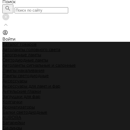
Поиск
Войти
Каталог товаров
Автолампы головного света
Галогенные лампы
Светодиодные лампы
Автолампы сигнальные и салонные
Лампы накаливания
Лампы светодиодные
Аксессуары
Аксессуары для ламп и фар
Ангельские глазки
Заглушки для фар
Колпачки
Ароматизаторы
Балки светодиодные
AURORA
Батарейки
Би-линзы