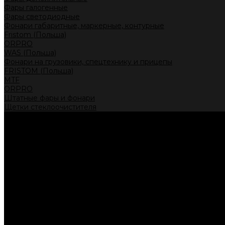
Фары галогенные
Фары светодиодные
Фонари габаритные, маркерные, контурные
Fristom (Польша)
ORPRO
WAS (Польша)
Фонари на грузовики, спецтехнику и прицепы
FRISTOM (Польша)
MTF
ORPRO
Штатные фары и фонари
Щетки стеклоочистителя
Сервис
Акции
Компания
Отзывы
Политика конфиденциальности
Контакты
Помощь
Условия оплаты
Условия доставки
...
Каталог товаров
Автолампы головного света
Галогенные лампы