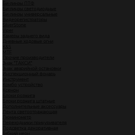
Би-линзы ПТФ
Би-линзы светодиодные
Би-линзы универсальные
Видеорегистраторы
SilverStone
Viper
Камеры заднего вида
Дневные ходовые огни
K&S
MTF
Прочие производители
Знак "ТАКСИ"
Знак аварийной остановки
Инспекционный фонарь
Инструмент
Комбо устройство
Ксенон
Блоки розжига
Блоки розжига штатные
Дополнительные аксессуары
Лента светоотражающая
Люминометр
Переходники прикуривателя
Подсветка декоративная
Гибкий неон