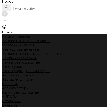
Поиск
Войти
Каталог товаров
Автолампы головного света
Галогенные лампы
Светодиодные лампы
Автолампы сигнальные и салонные
Лампы накаливания
Лампы светодиодные
Аксессуары
Аксессуары для ламп и фар
Ангельские глазки
Заглушки для фар
Колпачки
Ароматизаторы
Балки светодиодные
AURORA
Батарейки
Би-линзы