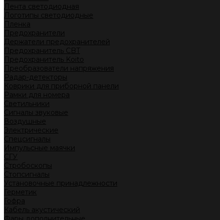
Лента светодиодная
Логотипы светодиодные
Пленка
Предохранители
Держатели предохранителей
Предохранитель CBT
Предохранитель Koito
Преобразователи напряжения
Радар-детекторы
Коврики для приборной панели
Рамки для номера
Светильники
Сигналы звуковые
Воздушные
Электрические
Спецсигналы
Импульсные маячки
СГУ
Стробоскопы
Стопсигналы
Установочные принадлежности
Герметик
Гофра
Кабель акустический
Фары дополнительные