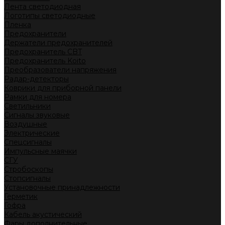
Лента светодиодная
Логотипы светодиодные
Пленка
Предохранители
Держатели предохранителей
Предохранитель CBT
Предохранитель Koito
Преобразователи напряжения
Радар-детекторы
Коврики для приборной панели
Рамки для номера
Светильники
Сигналы звуковые
Воздушные
Электрические
Спецсигналы
Импульсные маячки
СГУ
Стробоскопы
Стопсигналы
Установочные принадлежности
Герметик
Гофра
Кабель акустический
Фары дополнительные