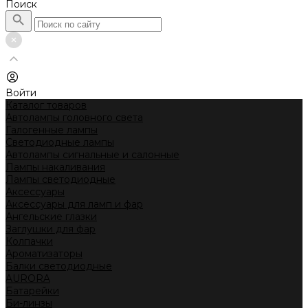
Поиск
Войти
Каталог товаров
Автолампы головного света
Галогенные лампы
Светодиодные лампы
Автолампы сигнальные и салонные
Лампы накаливания
Лампы светодиодные
Аксессуары
Аксессуары для ламп и фар
Ангельские глазки
Заглушки для фар
Колпачки
Ароматизаторы
Балки светодиодные
AURORA
Батарейки
Би-линзы