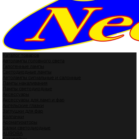
Каталог товаров
Автолампы головного света
Галогенные лампы
Светодиодные лампы
Автолампы сигнальные и салонные
Лампы накаливания
Лампы светодиодные
Аксессуары
Аксессуары для ламп и фар
Ангельские глазки
Заглушки для фар
Колпачки
Ароматизаторы
Балки светодиодные
AURORA