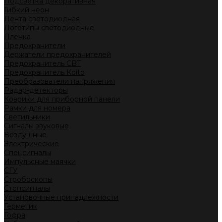
Подсветка декоративная
Гибкий неон
Лента светодиодная
Логотипы светодиодные
Пленка
Предохранители
Держатели предохранителей
Предохранитель CBT
Предохранитель Koito
Преобразователи напряжения
Радар-детекторы
Коврики для приборной панели
Рамки для номера
Светильники
Сигналы звуковые
Воздушные
Электрические
Спецсигналы
Импульсные маячки
СГУ
Стробоскопы
Стопсигналы
Установочные принадлежности
Герметик
Гофра