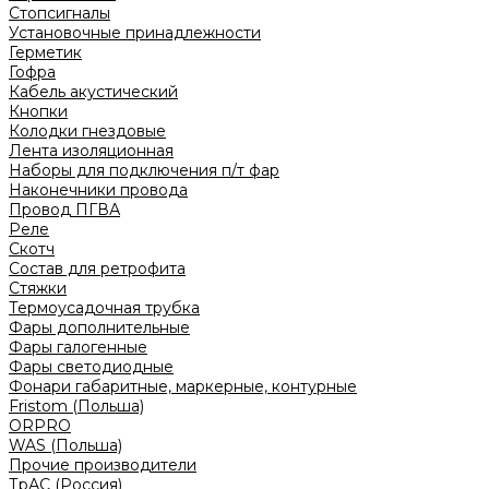
Стопсигналы
Установочные принадлежности
Герметик
Гофра
Кабель акустический
Кнопки
Колодки гнездовые
Лента изоляционная
Наборы для подключения п/т фар
Наконечники провода
Провод ПГВА
Реле
Скотч
Состав для ретрофита
Стяжки
Термоусадочная трубка
Фары дополнительные
Фары галогенные
Фары светодиодные
Фонари габаритные, маркерные, контурные
Fristom (Польша)
ORPRO
WAS (Польша)
Прочие производители
ТрАС (Россия)