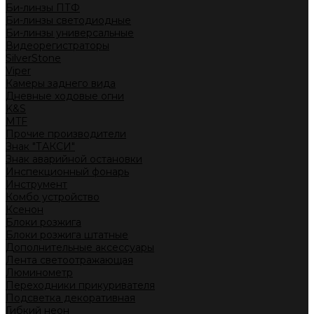
Би-линзы ПТФ
Би-линзы светодиодные
Би-линзы универсальные
Видеорегистраторы
SilverStone
Viper
Камеры заднего вида
Дневные ходовые огни
K&S
MTF
Прочие производители
Знак "ТАКСИ"
Знак аварийной остановки
Инспекционный фонарь
Инструмент
Комбо устройство
Ксенон
Блоки розжига
Блоки розжига штатные
Дополнительные аксессуары
Лента светоотражающая
Люминометр
Переходники прикуривателя
Подсветка декоративная
Гибкий неон