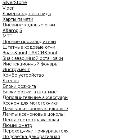
SilverStone
Viper
Камеры заднего вида
Карты памяти
Дневные ходовые огни
K&amp;S
MTF
Прочие производители
Штатные ходовые огни
Знак &quot;ТАКСИ&quot;
Знак аварийной остановки
Инспекционный фонарь
Инструмент
Комбо устройство
Ксенон
Блоки розжига
Блоки розжига штатные
Дополнительные аксессуары
Ксенон для мототехники
Лампы ксеноновые цоколь D
Лампы ксеноновые цоколь H
Лента светоотражающая
Люминометр
Переходники прикуривателя
Подсветка декоративная