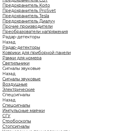
Предохранитель CBT
Предохранитель Koito
Предохранитель ProSvet
Предохранитель Tesla
Предохранитель Диалуч
Прочие производители
Преобразователи напряжения
Радар-детекторы
Назад
Радар-детекторы
Коврики для приборной панели
Рамки для номера
Светильники
Сигналы звуковые
Назад
Сигналы звуковые
Воздушные
Электрические
Спецсигналы
Назад
Спецсигналы
Импульсные маячки
СГУ
Стробоскопы
Стопсигналы