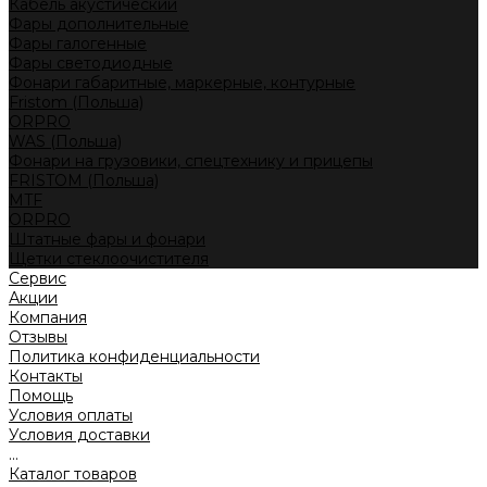
Кабель акустический
Фары дополнительные
Фары галогенные
Фары светодиодные
Фонари габаритные, маркерные, контурные
Fristom (Польша)
ORPRO
WAS (Польша)
Фонари на грузовики, спецтехнику и прицепы
FRISTOM (Польша)
MTF
ORPRO
Штатные фары и фонари
Щетки стеклоочистителя
Сервис
Акции
Компания
Отзывы
Политика конфиденциальности
Контакты
Помощь
Условия оплаты
Условия доставки
...
Каталог товаров