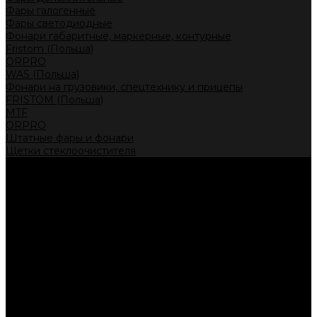
Фары галогенные
Фары светодиодные
Фонари габаритные, маркерные, контурные
Fristom (Польша)
ORPRO
WAS (Польша)
Фонари на грузовики, спецтехнику и прицепы
FRISTOM (Польша)
MTF
ORPRO
Штатные фары и фонари
Щетки стеклоочистителя
Сервис
Акции
Компания
Отзывы
Политика конфиденциальности
Контакты
Помощь
Условия оплаты
Условия доставки
...
Каталог товаров
Автолампы головного света
Галогенные лампы