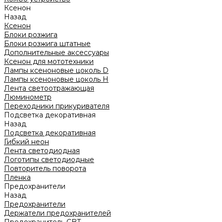
Ксенон
Назад
Ксенон
Блоки розжига
Блоки розжига штатные
Дополнительные аксессуары
Ксенон для мототехники
Лампы ксеноновые цоколь D
Лампы ксеноновые цоколь H
Лента светоотражающая
Люминометр
Переходники прикуривателя
Подсветка декоративная
Назад
Подсветка декоративная
Гибкий неон
Лента светодиодная
Логотипы светодиодные
Повторитель поворота
Пленка
Предохранители
Назад
Предохранители
Держатели предохранителей