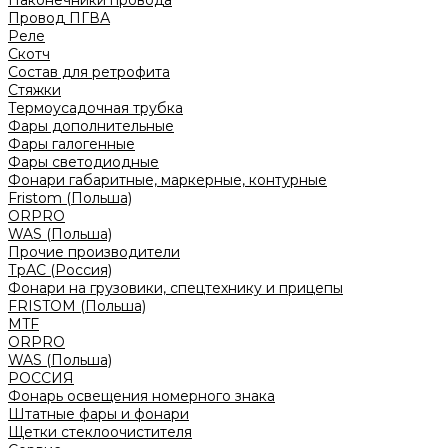
Наконечники провода
Провод ПГВА
Реле
Скотч
Состав для ретрофита
Стяжки
Термоусадочная трубка
Фары дополнительные
Фары галогенные
Фары светодиодные
Фонари габаритные, маркерные, контурные
Fristom (Польша)
ORPRO
WAS (Польша)
Прочие производители
ТрАС (Россия)
Фонари на грузовики, спецтехнику и прицепы
FRISTOM (Польша)
MTF
ORPRO
WAS (Польша)
РОССИЯ
Фонарь освещения номерного знака
Штатные фары и фонари
Щетки стеклоочистителя