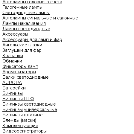
Автолампы головного света
Галогенные лампы
Светодиодные лампы
Автолампы сигнальные и салонные
Лампы накаливания
Лампы светодиодные
Аксессуары
Аксессуары для ламп и фар
Ангельские глазки
Заглушки для фар
Колпачки
Обманки
Фиксаторы ламп
Ароматизаторы
Балки светодиодные
AURORA
Батарейки
Би-линзы
Би-линзы ПТФ
Би-линзы светодиодные
Би-линзы универсальные
Би-линзы штатные
Бленды (маски)
Комплектующие
Видеорегистраторы