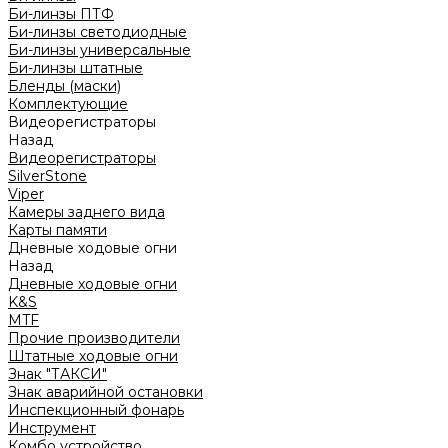
Би-линзы ПТФ
Би-линзы светодиодные
Би-линзы универсальные
Би-линзы штатные
Бленды (маски)
Комплектующие
Видеорегистраторы
Назад
Видеорегистраторы
SilverStone
Viper
Камеры заднего вида
Карты памяти
Дневные ходовые огни
Назад
Дневные ходовые огни
K&S
MTF
Прочие производители
Штатные ходовые огни
Знак "ТАКСИ"
Знак аварийной остановки
Инспекционный фонарь
Инструмент
Комбо устройство