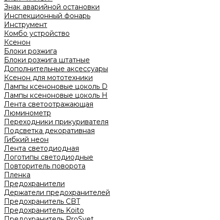
Знак аварийной остановки
Инспекционный фонарь
Инструмент
Комбо устройство
Ксенон
Блоки розжига
Блоки розжига штатные
Дополнительные аксессуары
Ксенон для мототехники
Лампы ксеноновые цоколь D
Лампы ксеноновые цоколь H
Лента светоотражающая
Люминометр
Переходники прикуривателя
Подсветка декоративная
Гибкий неон
Лента светодиодная
Логотипы светодиодные
Повторитель поворота
Пленка
Предохранители
Держатели предохранителей
Предохранитель CBT
Предохранитель Koito
Предохранитель ProSvet