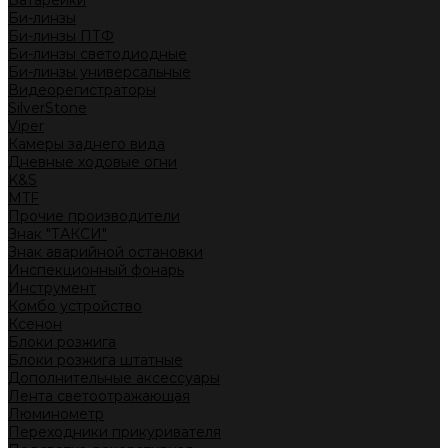
Батарейки
Би-линзы
Би-линзы ПТФ
Би-линзы светодиодные
Би-линзы универсальные
Видеорегистраторы
SilverStone
Viper
Камеры заднего вида
Дневные ходовые огни
K&S
MTF
Прочие производители
Знак "ТАКСИ"
Знак аварийной остановки
Инспекционный фонарь
Инструмент
Комбо устройство
Ксенон
Блоки розжига
Блоки розжига штатные
Дополнительные аксессуары
Лента светоотражающая
Люминометр
Переходники прикуривателя