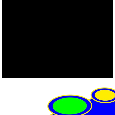
FRISTOM (Польша)
MTF
ORPRO
WAS (Польша)
РОССИЯ
Фонарь освещения номерного знака
Штатные фары и фонари
Щетки стеклоочистителя
Сервис
Акции
Компания
Отзывы
Политика конфиденциальности
Контакты
Помощь
Условия оплаты
Условия доставки