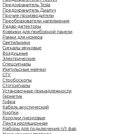
Предохранитель Tesla
Предохранитель Диалуч
Прочие производители
Преобразователи напряжения
Радар-детекторы
Коврики для приборной панели
Рамки для номера
Светильники
Сигналы звуковые
Воздушные
Электрические
Спецсигналы
Импульсные маячки
СГУ
Стробоскопы
Стопсигналы
Установочные принадлежности
Герметик
Гофра
Кабель акустический
Кнопки
Колодки гнездовые
Лента изоляционная
Наборы для подключения п/т фар