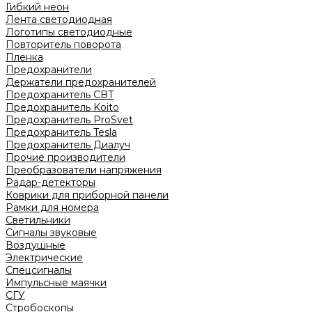
Гибкий неон
Лента светодиодная
Логотипы светодиодные
Повторитель поворота
Пленка
Предохранители
Держатели предохранителей
Предохранитель CBT
Предохранитель Koito
Предохранитель ProSvet
Предохранитель Tesla
Предохранитель Диалуч
Прочие производители
Преобразователи напряжения
Радар-детекторы
Коврики для приборной панели
Рамки для номера
Светильники
Сигналы звуковые
Воздушные
Электрические
Спецсигналы
Импульсные маячки
СГУ
Стробоскопы