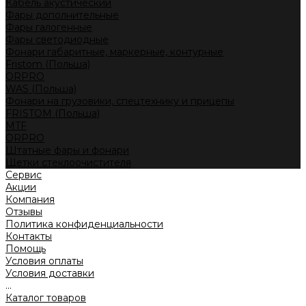
Кабель акустический
Фары дополнительные
Фары галогенные
Фары светодиодные
Фонари габаритные, маркерные, контурные
Fristom (Польша)
ORPRO
WAS (Польша)
Фонари на грузовики, спецтехнику и прицепы
FRISTOM (Польша)
MTF
ORPRO
Штатные фары и фонари
Щетки стеклоочистителя
Сервис
Акции
Компания
Отзывы
Политика конфиденциальности
Контакты
Помощь
Условия оплаты
Условия доставки
...
Каталог товаров