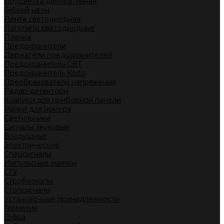
Подсветка декоративная
Гибкий неон
Лента светодиодная
Логотипы светодиодные
Пленка
Предохранители
Держатели предохранителей
Предохранитель CBT
Предохранитель Koito
Преобразователи напряжения
Радар-детекторы
Коврики для приборной панели
Рамки для номера
Светильники
Сигналы звуковые
Воздушные
Электрические
Спецсигналы
Импульсные маячки
СГУ
Стробоскопы
Стопсигналы
Установочные принадлежности
Герметик
Гофра