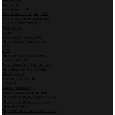
Батарейки
Би-линзы
Би-линзы ПТФ
Би-линзы светодиодные
Би-линзы универсальные
Видеорегистраторы
SilverStone
Viper
Камеры заднего вида
Дневные ходовые огни
K&S
MTF
Прочие производители
Знак "ТАКСИ"
Знак аварийной остановки
Инспекционный фонарь
Инструмент
Комбо устройство
Ксенон
Блоки розжига
Блоки розжига штатные
Дополнительные аксессуары
Лента светоотражающая
Люминометр
Переходники прикуривателя