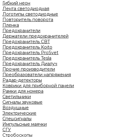
Гибкий неон
Лента светодиодная
Логотипы светодиодные
Повторитель поворота
Пленка
Предохранители
Держатели предохранителей
Предохранитель CBT
Предохранитель Koito
Предохранитель ProSvet
Предохранитель Tesla
Предохранитель Диалуч
Прочие производители
Преобразователи напряжения
Радар-детекторы
Коврики для приборной панели
Рамки для номера
Светильники
Сигналы звуковые
Воздушные
Электрические
Спецсигналы
Импульсные маячки
СГУ
Стробоскопы