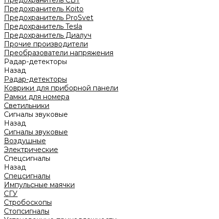
Предохранитель CBT
Предохранитель Koito
Предохранитель ProSvet
Предохранитель Tesla
Предохранитель Диалуч
Прочие производители
Преобразователи напряжения
Радар-детекторы
Назад
Радар-детекторы
Коврики для приборной панели
Рамки для номера
Светильники
Сигналы звуковые
Назад
Сигналы звуковые
Воздушные
Электрические
Спецсигналы
Назад
Спецсигналы
Импульсные маячки
СГУ
Стробоскопы
Стопсигналы