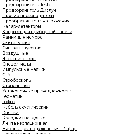
Предохранитель Tesla
Предохранитель Диалуч
Прочие производители
Преобразователи напряжения
Радар-детекторы
Коврики для приборной панели
Рамки для номера
Светильники
Сигналы звуковые
Воздушные
Электрические
Спецсигналы
Импульсные маячки
СГУ
Стробоскопы
Стопсигналы
Установочные принадлежности
Герметик
Гофра
Кабель акустический
Кнопки
Колодки гнездовые
Лента изоляционная
Наборы для подключения п/т фар