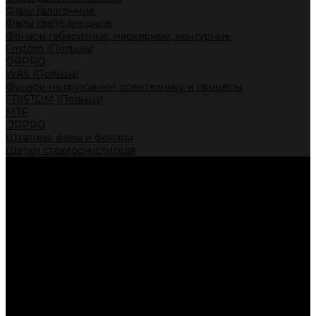
Фары галогенные
Фары светодиодные
Фонари габаритные, маркерные, контурные
Fristom (Польша)
ORPRO
WAS (Польша)
Фонари на грузовики, спецтехнику и прицепы
FRISTOM (Польша)
MTF
ORPRO
Штатные фары и фонари
Щетки стеклоочистителя
Сервис
Акции
Компания
Отзывы
Политика конфиденциальности
Контакты
Помощь
Условия оплаты
Условия доставки
...
Каталог товаров
Автолампы головного света
Галогенные лампы