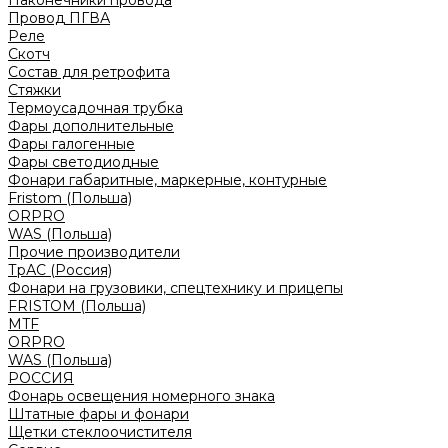
Наконечники провода
Провод ПГВА
Реле
Скотч
Состав для ретрофита
Стяжки
Термоусадочная трубка
Фары дополнительные
Фары галогенные
Фары светодиодные
Фонари габаритные, маркерные, контурные
Fristom (Польша)
ORPRO
WAS (Польша)
Прочие производители
ТрАС (Россия)
Фонари на грузовики, спецтехнику и прицепы
FRISTOM (Польша)
MTF
ORPRO
WAS (Польша)
РОССИЯ
Фонарь освещения номерного знака
Штатные фары и фонари
Щетки стеклоочистителя