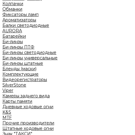
Колпачки
Обманки
Фиксаторы ламп
Ароматизаторы
Балки светодиодные
AURORA
Батарейки
Би-линзы
Би-линзы ПТФ
Би-линзы светодиодные
Би-линзы универсальные
Би-линзы штатные
Бленды (маски)
Комплектующие
Видеорегистраторы
SilverStone
Viper
Камеры заднего вида
Карты памяти
Дневные ходовые огни
K&S
MTF
Прочие производители
Штатные ходовые огни
Знак "ТАКСИ"