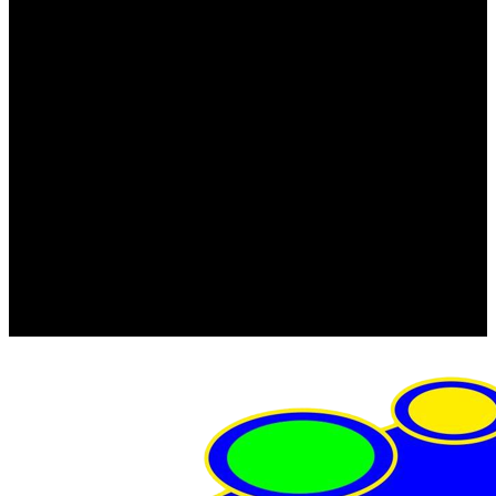
FRISTOM (Польша)
MTF
ORPRO
WAS (Польша)
РОССИЯ
Фонарь освещения номерного знака
Штатные фары и фонари
Щетки стеклоочистителя
Сервис
Акции
Компания
Отзывы
Политика конфиденциальности
Контакты
Помощь
Условия оплаты
Условия доставки