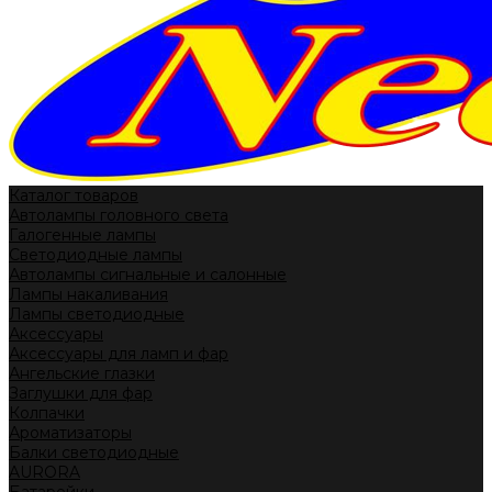
Каталог товаров
Автолампы головного света
Галогенные лампы
Светодиодные лампы
Автолампы сигнальные и салонные
Лампы накаливания
Лампы светодиодные
Аксессуары
Аксессуары для ламп и фар
Ангельские глазки
Заглушки для фар
Колпачки
Ароматизаторы
Балки светодиодные
AURORA