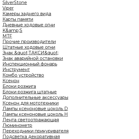
SilverStone
Viper
Камеры заднего вида
Карты памяти
Дневные ходовые огни
K&amp;S
MTF
Прочие производители
Штатные ходовые огни
Знак &quot;ТАКСИ&quot;
Знак аварийной остановки
Инспекционный фонарь
Инструмент
Комбо устройство
Ксенон
Блоки розжига
Блоки розжига штатные
Дополнительные аксессуары
Ксенон для мототехники
Лампы ксеноновые цоколь D
Лампы ксеноновые цоколь H
Лента светоотражающая
Люминометр
Переходники прикуривателя
Подсветка декоративная