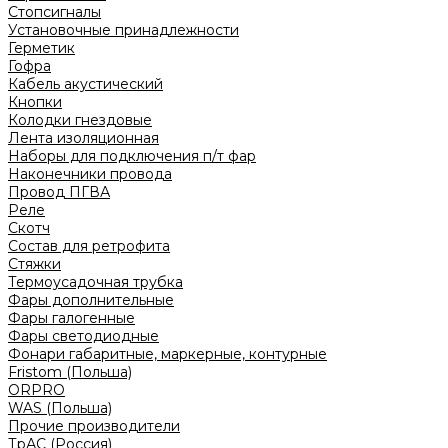
Стопсигналы
Установочные принадлежности
Герметик
Гофра
Кабель акустический
Кнопки
Колодки гнездовые
Лента изоляционная
Наборы для подключения п/т фар
Наконечники провода
Провод ПГВА
Реле
Скотч
Состав для ретрофита
Стяжки
Термоусадочная трубка
Фары дополнительные
Фары галогенные
Фары светодиодные
Фонари габаритные, маркерные, контурные
Fristom (Польша)
ORPRO
WAS (Польша)
Прочие производители
ТрАС (Россия)