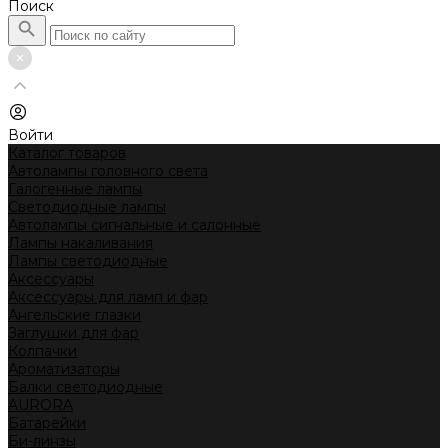
Поиск
Войти
Каталог товаров
Автолампы головного света
Галогенные лампы
Светодиодные лампы
Автолампы сигнальные и салонные
Лампы накаливания
Лампы светодиодные
Аксессуары
Аксессуары для ламп и фар
Ангельские глазки
Заглушки для фар
Колпачки
Ароматизаторы
Балки светодиодные
AURORA
Батарейки
Би-линзы