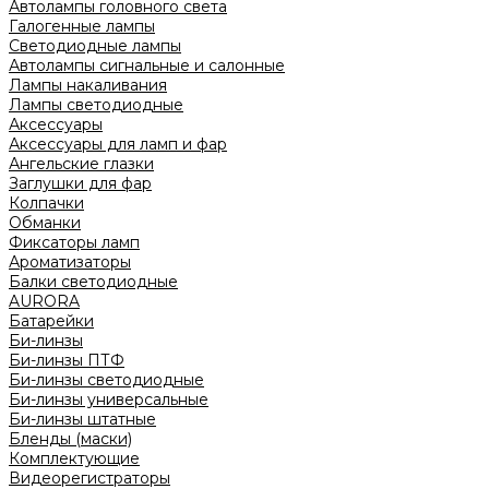
Автолампы головного света
Галогенные лампы
Светодиодные лампы
Автолампы сигнальные и салонные
Лампы накаливания
Лампы светодиодные
Аксессуары
Аксессуары для ламп и фар
Ангельские глазки
Заглушки для фар
Колпачки
Обманки
Фиксаторы ламп
Ароматизаторы
Балки светодиодные
AURORA
Батарейки
Би-линзы
Би-линзы ПТФ
Би-линзы светодиодные
Би-линзы универсальные
Би-линзы штатные
Бленды (маски)
Комплектующие
Видеорегистраторы