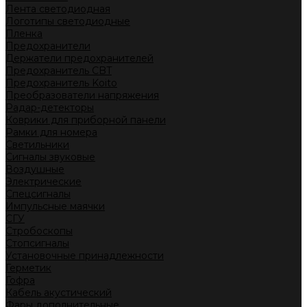
Лента светодиодная
Логотипы светодиодные
Пленка
Предохранители
Держатели предохранителей
Предохранитель CBT
Предохранитель Koito
Преобразователи напряжения
Радар-детекторы
Коврики для приборной панели
Рамки для номера
Светильники
Сигналы звуковые
Воздушные
Электрические
Спецсигналы
Импульсные маячки
СГУ
Стробоскопы
Стопсигналы
Установочные принадлежности
Герметик
Гофра
Кабель акустический
Фары дополнительные