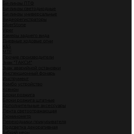
Би-линзы ПТФ
Би-линзы светодиодные
Би-линзы универсальные
Видеорегистраторы
SilverStone
Viper
Камеры заднего вида
Дневные ходовые огни
K&S
MTF
Прочие производители
Знак "ТАКСИ"
Знак аварийной остановки
Инспекционный фонарь
Инструмент
Комбо устройство
Ксенон
Блоки розжига
Блоки розжига штатные
Дополнительные аксессуары
Лента светоотражающая
Люминометр
Переходники прикуривателя
Подсветка декоративная
Гибкий неон