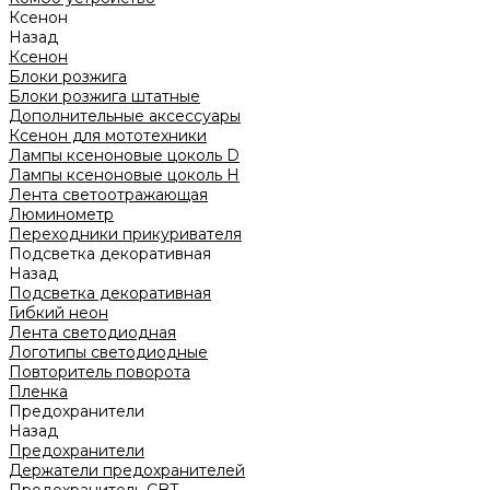
Ксенон
Назад
Ксенон
Блоки розжига
Блоки розжига штатные
Дополнительные аксессуары
Ксенон для мототехники
Лампы ксеноновые цоколь D
Лампы ксеноновые цоколь H
Лента светоотражающая
Люминометр
Переходники прикуривателя
Подсветка декоративная
Назад
Подсветка декоративная
Гибкий неон
Лента светодиодная
Логотипы светодиодные
Повторитель поворота
Пленка
Предохранители
Назад
Предохранители
Держатели предохранителей