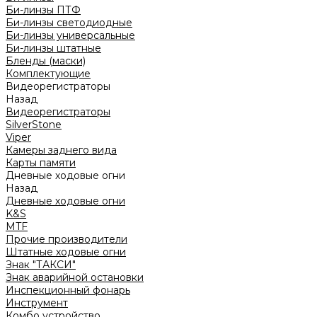
Би-линзы ПТФ
Би-линзы светодиодные
Би-линзы универсальные
Би-линзы штатные
Бленды (маски)
Комплектующие
Видеорегистраторы
Назад
Видеорегистраторы
SilverStone
Viper
Камеры заднего вида
Карты памяти
Дневные ходовые огни
Назад
Дневные ходовые огни
K&S
MTF
Прочие производители
Штатные ходовые огни
Знак "ТАКСИ"
Знак аварийной остановки
Инспекционный фонарь
Инструмент
Комбо устройство