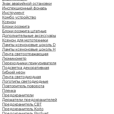
Знак аварийной остановки
Инспекционный фонарь
Инструмент
Комбо устройство
Ксенон
Блоки розжига
Блоки розжига штатные
Дополнительные аксессуары
Ксенон для мототехники
Лампы ксеноновые цоколь D
Лампы ксеноновые цоколь H
Лента светоотражающая
Люминометр
Переходники прикуривателя
Подсветка декоративная
Гибкий неон
Лента светодиодная
Логотипы светодиодные
Повторитель поворота
Пленка
Предохранители
Держатели предохранителей
Предохранитель CBT
Предохранитель Koito
Предохранитель ProSvet