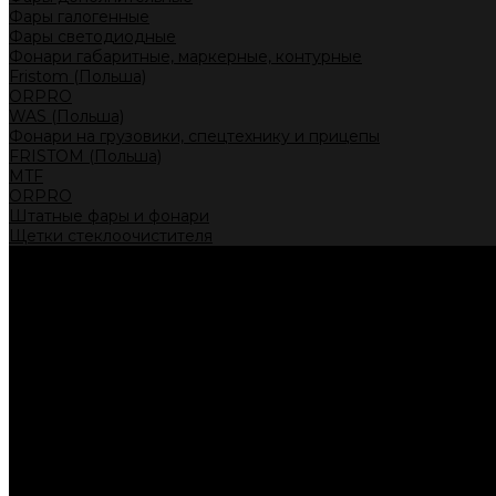
Фары галогенные
Фары светодиодные
Фонари габаритные, маркерные, контурные
Fristom (Польша)
ORPRO
WAS (Польша)
Фонари на грузовики, спецтехнику и прицепы
FRISTOM (Польша)
MTF
ORPRO
Штатные фары и фонари
Щетки стеклоочистителя
Сервис
Акции
Компания
Отзывы
Политика конфиденциальности
Контакты
Помощь
Условия оплаты
Условия доставки
...
Каталог товаров
Автолампы головного света
Галогенные лампы