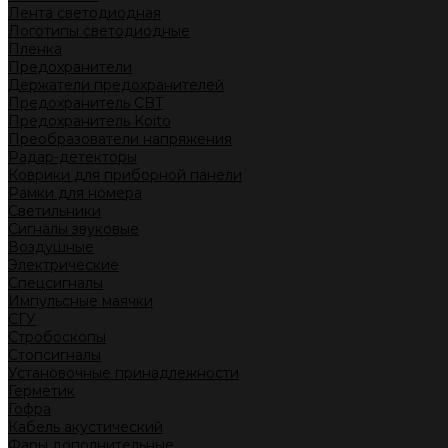
Лента светодиодная
Логотипы светодиодные
Пленка
Предохранители
Держатели предохранителей
Предохранитель CBT
Предохранитель Koito
Преобразователи напряжения
Радар-детекторы
Коврики для приборной панели
Рамки для номера
Светильники
Сигналы звуковые
Воздушные
Электрические
Спецсигналы
Импульсные маячки
СГУ
Стробоскопы
Стопсигналы
Установочные принадлежности
Герметик
Гофра
Кабель акустический
Фары дополнительные