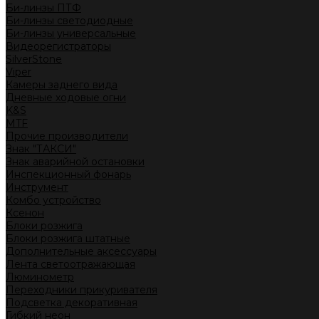
Би-линзы ПТФ
Би-линзы светодиодные
Би-линзы универсальные
Видеорегистраторы
SilverStone
Viper
Камеры заднего вида
Дневные ходовые огни
K&S
MTF
Прочие производители
Знак "ТАКСИ"
Знак аварийной остановки
Инспекционный фонарь
Инструмент
Комбо устройство
Ксенон
Блоки розжига
Блоки розжига штатные
Дополнительные аксессуары
Лента светоотражающая
Люминометр
Переходники прикуривателя
Подсветка декоративная
Гибкий неон