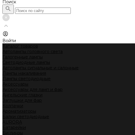
Поиск
Войти
Каталог товаров
Автолампы головного света
Галогенные лампы
Светодиодные лампы
Автолампы сигнальные и салонные
Лампы накаливания
Лампы светодиодные
Аксессуары
Аксессуары для ламп и фар
Ангельские глазки
Заглушки для фар
Колпачки
Ароматизаторы
Балки светодиодные
AURORA
Батарейки
Би-линзы