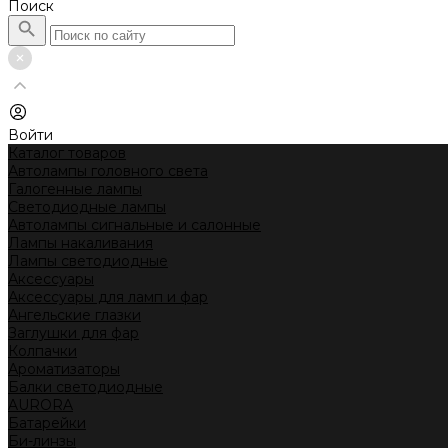
Поиск
Войти
Каталог товаров
Автолампы головного света
Галогенные лампы
Светодиодные лампы
Автолампы сигнальные и салонные
Лампы накаливания
Лампы светодиодные
Аксессуары
Аксессуары для ламп и фар
Ангельские глазки
Заглушки для фар
Колпачки
Ароматизаторы
Балки светодиодные
AURORA
Батарейки
Би-линзы