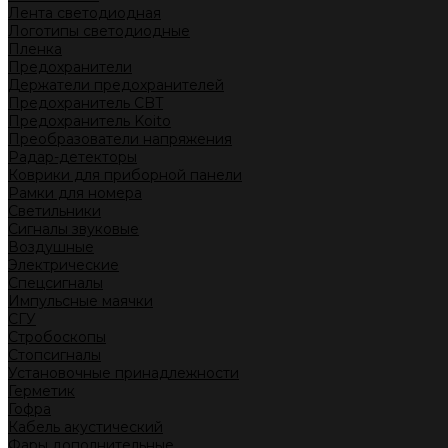
Лента светодиодная
Логотипы светодиодные
Пленка
Предохранители
Держатели предохранителей
Предохранитель CBT
Предохранитель Koito
Преобразователи напряжения
Радар-детекторы
Коврики для приборной панели
Рамки для номера
Светильники
Сигналы звуковые
Воздушные
Электрические
Спецсигналы
Импульсные маячки
СГУ
Стробоскопы
Стопсигналы
Установочные принадлежности
Герметик
Гофра
Кабель акустический
Фары дополнительные