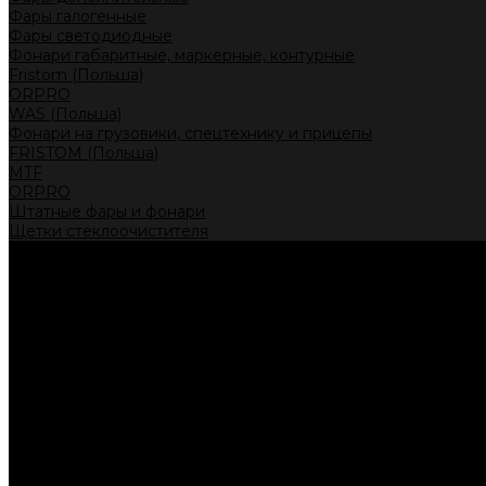
Фары галогенные
Фары светодиодные
Фонари габаритные, маркерные, контурные
Fristom (Польша)
ORPRO
WAS (Польша)
Фонари на грузовики, спецтехнику и прицепы
FRISTOM (Польша)
MTF
ORPRO
Штатные фары и фонари
Щетки стеклоочистителя
Сервис
Акции
Компания
Отзывы
Политика конфиденциальности
Контакты
Помощь
Условия оплаты
Условия доставки
...
Каталог товаров
Автолампы головного света
Галогенные лампы