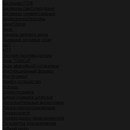
Би-линзы ПТФ
Би-линзы светодиодные
Би-линзы универсальные
Видеорегистраторы
SilverStone
Viper
Камеры заднего вида
Дневные ходовые огни
K&S
MTF
Прочие производители
Знак "ТАКСИ"
Знак аварийной остановки
Инспекционный фонарь
Инструмент
Комбо устройство
Ксенон
Блоки розжига
Блоки розжига штатные
Дополнительные аксессуары
Лента светоотражающая
Люминометр
Переходники прикуривателя
Подсветка декоративная
Гибкий неон