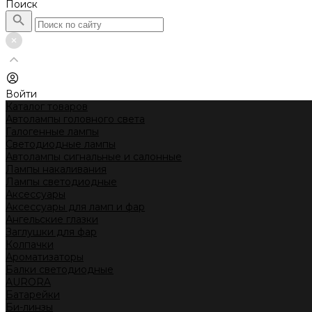
Поиск
Войти
Каталог товаров
Автолампы головного света
Галогенные лампы
Светодиодные лампы
Автолампы сигнальные и салонные
Лампы накаливания
Лампы светодиодные
Аксессуары
Аксессуары для ламп и фар
Ангельские глазки
Заглушки для фар
Колпачки
Ароматизаторы
Балки светодиодные
AURORA
Батарейки
Би-линзы