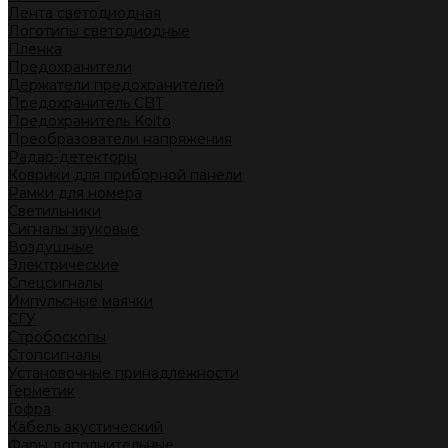
Лента светодиодная
Логотипы светодиодные
Пленка
Предохранители
Держатели предохранителей
Предохранитель CBT
Предохранитель Koito
Преобразователи напряжения
Радар-детекторы
Коврики для приборной панели
Рамки для номера
Светильники
Сигналы звуковые
Воздушные
Электрические
Спецсигналы
Импульсные маячки
СГУ
Стробоскопы
Стопсигналы
Установочные принадлежности
Герметик
Гофра
Кабель акустический
Фары дополнительные