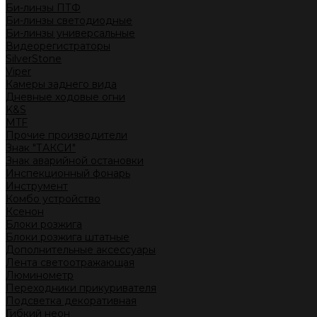
Би-линзы ПТФ
Би-линзы светодиодные
Би-линзы универсальные
Видеорегистраторы
SilverStone
Viper
Камеры заднего вида
Дневные ходовые огни
K&S
MTF
Прочие производители
Знак "ТАКСИ"
Знак аварийной остановки
Инспекционный фонарь
Инструмент
Комбо устройство
Ксенон
Блоки розжига
Блоки розжига штатные
Дополнительные аксессуары
Лента светоотражающая
Люминометр
Переходники прикуривателя
Подсветка декоративная
Гибкий неон