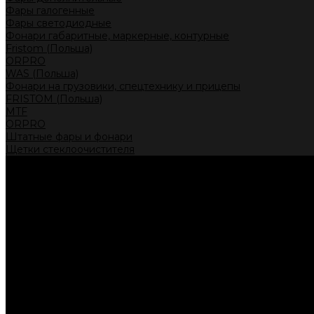
Фары галогенные
Фары светодиодные
Фонари габаритные, маркерные, контурные
Fristom (Польша)
ORPRO
WAS (Польша)
Фонари на грузовики, спецтехнику и прицепы
FRISTOM (Польша)
MTF
ORPRO
Штатные фары и фонари
Щетки стеклоочистителя
Сервис
Акции
Компания
Отзывы
Политика конфиденциальности
Контакты
Помощь
Условия оплаты
Условия доставки
...
Каталог товаров
Автолампы головного света
Галогенные лампы