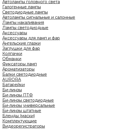
Автолампы головного света
Галогенные лампы
Светодиодные лампы
Автолампы сигнальные и салонные
Лампы накаливания
Лампы светодиодные
Аксессуары
Аксессуары для ламп и фар
Ангельские глазки
Заглушки для фар
Колпачки
Обманки
Фиксаторы ламп
Ароматизаторы
Балки светодиодные
AURORA
Батарейки
Би-линзы
Би-линзы ПТФ
Би-линзы светодиодные
Би-линзы универсальные
Би-линзы штатные
Бленды (маски)
Комплектующие
Видеорегистраторы