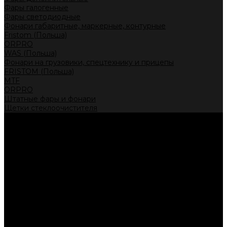
Фары галогенные
Фары светодиодные
Фонари габаритные, маркерные, контурные
Fristom (Польша)
ORPRO
WAS (Польша)
Фонари на грузовики, спецтехнику и прицепы
FRISTOM (Польша)
MTF
ORPRO
Штатные фары и фонари
Щетки стеклоочистителя
Сервис
Акции
Компания
Отзывы
Политика конфиденциальности
Контакты
Помощь
Условия оплаты
Условия доставки
...
Каталог товаров
Автолампы головного света
Галогенные лампы