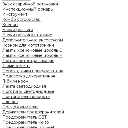
Знак аварийной остановки
Инспекционный фонарь
Инструмент
Комбо устройство
Ксенон
Блоки розжига
Блоки розжига штатные
Дополнительные аксессуары
Ксенон для мототехники
Лампы ксеноновые цоколь D
Лампы ксеноновые цоколь H
Лента светоотражающая
Люминометр
Переходники прикуривателя
Подсветка декоративная
Гибкий неон
Лента светодиодная
Логотипы светодиодные
Повторитель поворота
Пленка
Предохранители
Держатели предохранителей
Предохранитель CBT
Предохранитель Koito
Предохранитель ProSvet