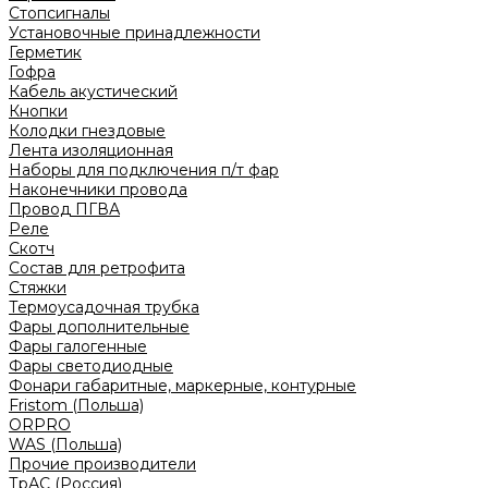
Стопсигналы
Установочные принадлежности
Герметик
Гофра
Кабель акустический
Кнопки
Колодки гнездовые
Лента изоляционная
Наборы для подключения п/т фар
Наконечники провода
Провод ПГВА
Реле
Скотч
Состав для ретрофита
Стяжки
Термоусадочная трубка
Фары дополнительные
Фары галогенные
Фары светодиодные
Фонари габаритные, маркерные, контурные
Fristom (Польша)
ORPRO
WAS (Польша)
Прочие производители
ТрАС (Россия)