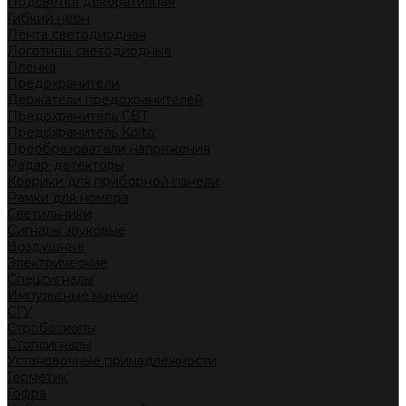
Подсветка декоративная
Гибкий неон
Лента светодиодная
Логотипы светодиодные
Пленка
Предохранители
Держатели предохранителей
Предохранитель CBT
Предохранитель Koito
Преобразователи напряжения
Радар-детекторы
Коврики для приборной панели
Рамки для номера
Светильники
Сигналы звуковые
Воздушные
Электрические
Спецсигналы
Импульсные маячки
СГУ
Стробоскопы
Стопсигналы
Установочные принадлежности
Герметик
Гофра