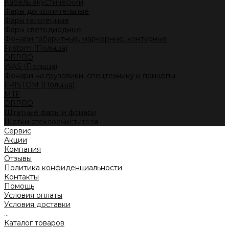
Кабель акустический
Фары дополнительные
Фары галогенные
Фары светодиодные
Фонари габаритные, маркерные, контурные
Fristom (Польша)
ORPRO
WAS (Польша)
Фонари на грузовики, спецтехнику и прицепы
FRISTOM (Польша)
MTF
ORPRO
Штатные фары и фонари
Щетки стеклоочистителя
Сервис
Акции
Компания
Отзывы
Политика конфиденциальности
Контакты
Помощь
Условия оплаты
Условия доставки
...
Каталог товаров