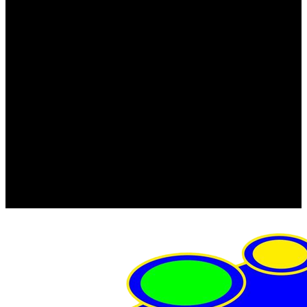
FRISTOM (Польша)
MTF
ORPRO
WAS (Польша)
РОССИЯ
Фонарь освещения номерного знака
Штатные фары и фонари
Щетки стеклоочистителя
Сервис
Акции
Компания
Отзывы
Политика конфиденциальности
Контакты
Помощь
Условия оплаты
Условия доставки