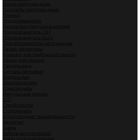
Лента светодиодная
Логотипы светодиодные
Пленка
Предохранители
Держатели предохранителей
Предохранитель CBT
Предохранитель Koito
Преобразователи напряжения
Радар-детекторы
Коврики для приборной панели
Рамки для номера
Светильники
Сигналы звуковые
Воздушные
Электрические
Спецсигналы
Импульсные маячки
СГУ
Стробоскопы
Стопсигналы
Установочные принадлежности
Герметик
Гофра
Кабель акустический
Фары дополнительные