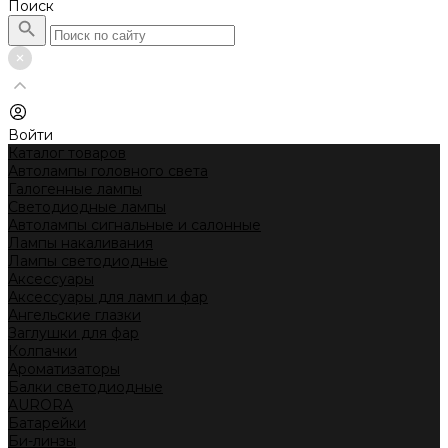
Поиск
Войти
Каталог товаров
Автолампы головного света
Галогенные лампы
Светодиодные лампы
Автолампы сигнальные и салонные
Лампы накаливания
Лампы светодиодные
Аксессуары
Аксессуары для ламп и фар
Ангельские глазки
Заглушки для фар
Колпачки
Ароматизаторы
Балки светодиодные
AURORA
Батарейки
Би-линзы