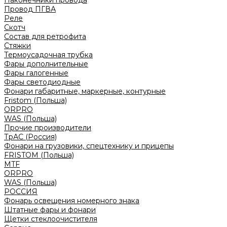
Наконечники провода
Провод ПГВА
Реле
Скотч
Состав для ретрофита
Стяжки
Термоусадочная трубка
Фары дополнительные
Фары галогенные
Фары светодиодные
Фонари габаритные, маркерные, контурные
Fristom (Польша)
ORPRO
WAS (Польша)
Прочие производители
ТрАС (Россия)
Фонари на грузовики, спецтехнику и прицепы
FRISTOM (Польша)
MTF
ORPRO
WAS (Польша)
РОССИЯ
Фонарь освещения номерного знака
Штатные фары и фонари
Щетки стеклоочистителя