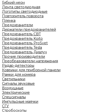
Гибкий неон
Лента светодиодная
Логотипы светодиодные
Повторитель поворота
Пленка
Предохранители
Держатели предохранителей
Предохранитель CBT
Предохранитель Koito
Предохранитель ProSvet
Предохранитель Tesla
Предохранитель Диалуч
Прочие производители
Преобразователи напряжения
Радар-детекторы
Коврики для приборной панели
Рамки для номера
Светильники
Сигналы звуковые
Воздушные
Электрические
Спецсигналы
Импульсные маячки
СГУ
Стробоскопы