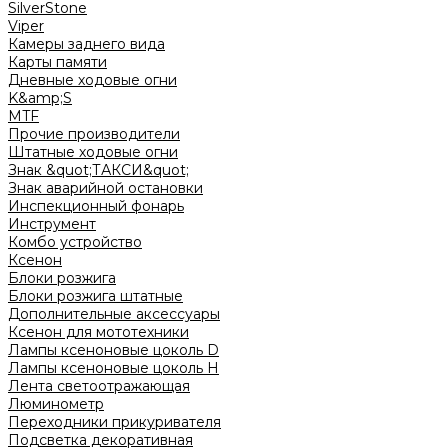
SilverStone
Viper
Камеры заднего вида
Карты памяти
Дневные ходовые огни
K&amp;S
MTF
Прочие производители
Штатные ходовые огни
Знак &quot;ТАКСИ&quot;
Знак аварийной остановки
Инспекционный фонарь
Инструмент
Комбо устройство
Ксенон
Блоки розжига
Блоки розжига штатные
Дополнительные аксессуары
Ксенон для мототехники
Лампы ксеноновые цоколь D
Лампы ксеноновые цоколь H
Лента светоотражающая
Люминометр
Переходники прикуривателя
Подсветка декоративная