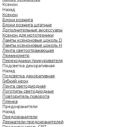
Ксенон
Назад
Ксенон
Блоки розжига
Блоки розжига штатные
Дополнительные аксессуары
Ксенон для мототехники
Лампы ксеноновые цоколь D
Лампы ксеноновые цоколь H
Лента светоотражающая
Люминометр
Переходники прикуривателя
Подсветка декоративная
Назад
Подсветка декоративная
Гибкий неон
Лента светодиодная
Логотипы светодиодные
Повторитель поворота
Пленка
Предохранители
Назад
Предохранители
Держатели предохранителей