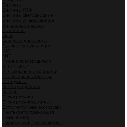
Батарейки
Би-линзы
Би-линзы ПТФ
Би-линзы светодиодные
Би-линзы универсальные
Видеорегистраторы
SilverStone
Viper
Камеры заднего вида
Дневные ходовые огни
K&S
MTF
Прочие производители
Знак "ТАКСИ"
Знак аварийной остановки
Инспекционный фонарь
Инструмент
Комбо устройство
Ксенон
Блоки розжига
Блоки розжига штатные
Дополнительные аксессуары
Лента светоотражающая
Люминометр
Переходники прикуривателя