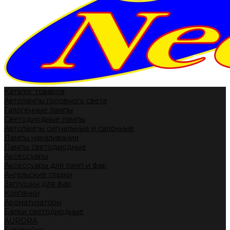
Каталог товаров
Автолампы головного света
Галогенные лампы
Светодиодные лампы
Автолампы сигнальные и салонные
Лампы накаливания
Лампы светодиодные
Аксессуары
Аксессуары для ламп и фар
Ангельские глазки
Заглушки для фар
Колпачки
Ароматизаторы
Балки светодиодные
AURORA