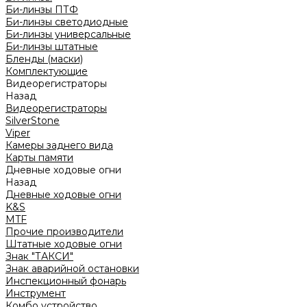
Би-линзы ПТФ
Би-линзы светодиодные
Би-линзы универсальные
Би-линзы штатные
Бленды (маски)
Комплектующие
Видеорегистраторы
Назад
Видеорегистраторы
SilverStone
Viper
Камеры заднего вида
Карты памяти
Дневные ходовые огни
Назад
Дневные ходовые огни
K&S
MTF
Прочие производители
Штатные ходовые огни
Знак "ТАКСИ"
Знак аварийной остановки
Инспекционный фонарь
Инструмент
Комбо устройство