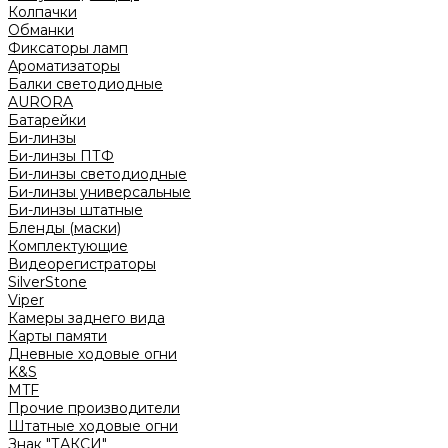
Колпачки
Обманки
Фиксаторы ламп
Ароматизаторы
Балки светодиодные
AURORA
Батарейки
Би-линзы
Би-линзы ПТФ
Би-линзы светодиодные
Би-линзы универсальные
Би-линзы штатные
Бленды (маски)
Комплектующие
Видеорегистраторы
SilverStone
Viper
Камеры заднего вида
Карты памяти
Дневные ходовые огни
K&S
MTF
Прочие производители
Штатные ходовые огни
Знак "ТАКСИ"