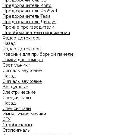
Предохранитель CBT
Предохранитель Koito
Предохранитель ProSvet
Предохранитель Tesla
Предохранитель Диалуч
Прочие производители
Преобразователи напряжения
Радар-детекторы
Назад
Радар-детекторы
Коврики для приборной панели
Рамки для номера
Светильники
Сигналы звуковые
Назад
Сигналы звуковые
Воздушные
Электрические
Спецсигналы
Назад
Спецсигналы
Импульсные маячки
СГУ
Стробоскопы
Стопсигналы