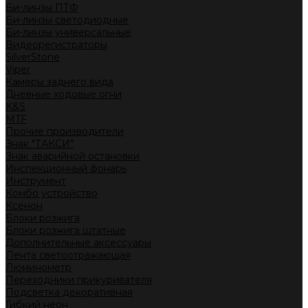
Би-линзы ПТФ
Би-линзы светодиодные
Би-линзы универсальные
Видеорегистраторы
SilverStone
Viper
Камеры заднего вида
Дневные ходовые огни
K&S
MTF
Прочие производители
Знак "ТАКСИ"
Знак аварийной остановки
Инспекционный фонарь
Инструмент
Комбо устройство
Ксенон
Блоки розжига
Блоки розжига штатные
Дополнительные аксессуары
Лента светоотражающая
Люминометр
Переходники прикуривателя
Подсветка декоративная
Гибкий неон