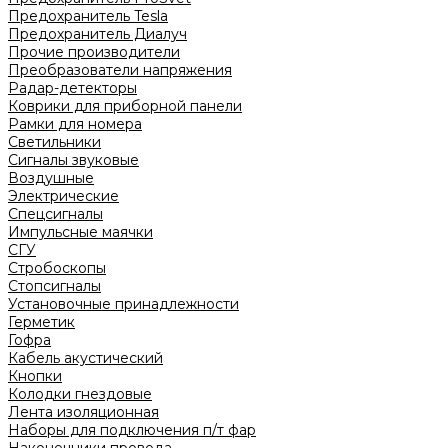
Предохранитель Tesla
Предохранитель Диалуч
Прочие производители
Преобразователи напряжения
Радар-детекторы
Коврики для приборной панели
Рамки для номера
Светильники
Сигналы звуковые
Воздушные
Электрические
Спецсигналы
Импульсные маячки
СГУ
Стробоскопы
Стопсигналы
Установочные принадлежности
Герметик
Гофра
Кабель акустический
Кнопки
Колодки гнездовые
Лента изоляционная
Наборы для подключения п/т фар