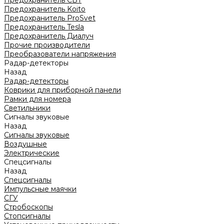
Предохранитель CBT
Предохранитель Koito
Предохранитель ProSvet
Предохранитель Tesla
Предохранитель Диалуч
Прочие производители
Преобразователи напряжения
Радар-детекторы
Назад
Радар-детекторы
Коврики для приборной панели
Рамки для номера
Светильники
Сигналы звуковые
Назад
Сигналы звуковые
Воздушные
Электрические
Спецсигналы
Назад
Спецсигналы
Импульсные маячки
СГУ
Стробоскопы
Стопсигналы