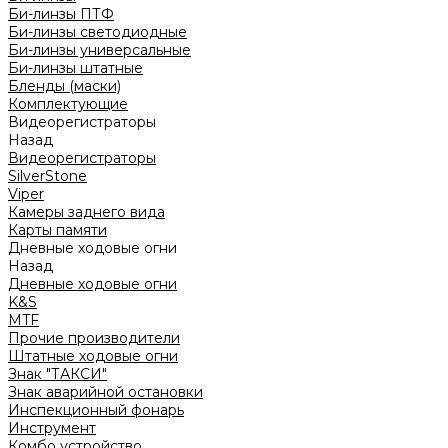
Би-линзы ПТФ
Би-линзы светодиодные
Би-линзы универсальные
Би-линзы штатные
Бленды (маски)
Комплектующие
Видеорегистраторы
Назад
Видеорегистраторы
SilverStone
Viper
Камеры заднего вида
Карты памяти
Дневные ходовые огни
Назад
Дневные ходовые огни
K&S
MTF
Прочие производители
Штатные ходовые огни
Знак "ТАКСИ"
Знак аварийной остановки
Инспекционный фонарь
Инструмент
Комбо устройство