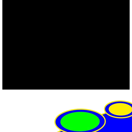
FRISTOM (Польша)
MTF
ORPRO
WAS (Польша)
РОССИЯ
Фонарь освещения номерного знака
Штатные фары и фонари
Щетки стеклоочистителя
Сервис
Акции
Компания
Отзывы
Политика конфиденциальности
Контакты
Помощь
Условия оплаты
Условия доставки