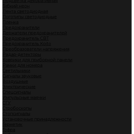
Подсветка декоративная
Гибкий неон
Лента светодиодная
Логотипы светодиодные
Пленка
Предохранители
Держатели предохранителей
Предохранитель CBT
Предохранитель Koito
Преобразователи напряжения
Радар-детекторы
Коврики для приборной панели
Рамки для номера
Светильники
Сигналы звуковые
Воздушные
Электрические
Спецсигналы
Импульсные маячки
СГУ
Стробоскопы
Стопсигналы
Установочные принадлежности
Герметик
Гофра