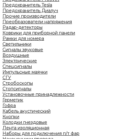
Предохранитель Tesla
Предохранитель Диалуч
Прочие производители
Преобразователи напряжения
Радар-детекторы
Коврики для приборной панели
Рамки для номера
Светильники
Сигналы звуковые
Воздушные
Электрические
Спецсигналы
Импульсные маячки
СГУ
Стробоскопы
Стопсигналы
Установочные принадлежности
Герметик
Гофра
Кабель акустический
Кнопки
Колодки гнездовые
Лента изоляционная
Наборы для подключения п/т фар