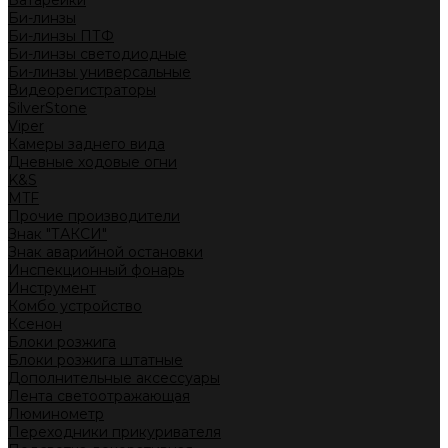
Батарейки
Би-линзы
Би-линзы ПТФ
Би-линзы светодиодные
Би-линзы универсальные
Видеорегистраторы
SilverStone
Viper
Камеры заднего вида
Дневные ходовые огни
K&S
MTF
Прочие производители
Знак "ТАКСИ"
Знак аварийной остановки
Инспекционный фонарь
Инструмент
Комбо устройство
Ксенон
Блоки розжига
Блоки розжига штатные
Дополнительные аксессуары
Лента светоотражающая
Люминометр
Переходники прикуривателя