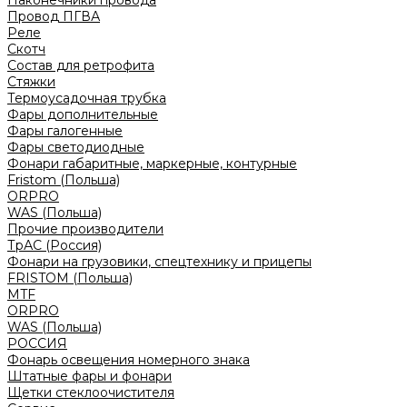
Наконечники провода
Провод ПГВА
Реле
Скотч
Состав для ретрофита
Стяжки
Термоусадочная трубка
Фары дополнительные
Фары галогенные
Фары светодиодные
Фонари габаритные, маркерные, контурные
Fristom (Польша)
ORPRO
WAS (Польша)
Прочие производители
ТрАС (Россия)
Фонари на грузовики, спецтехнику и прицепы
FRISTOM (Польша)
MTF
ORPRO
WAS (Польша)
РОССИЯ
Фонарь освещения номерного знака
Штатные фары и фонари
Щетки стеклоочистителя