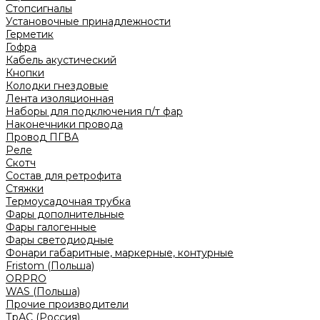
Стопсигналы
Установочные принадлежности
Герметик
Гофра
Кабель акустический
Кнопки
Колодки гнездовые
Лента изоляционная
Наборы для подключения п/т фар
Наконечники провода
Провод ПГВА
Реле
Скотч
Состав для ретрофита
Стяжки
Термоусадочная трубка
Фары дополнительные
Фары галогенные
Фары светодиодные
Фонари габаритные, маркерные, контурные
Fristom (Польша)
ORPRO
WAS (Польша)
Прочие производители
ТрАС (Россия)