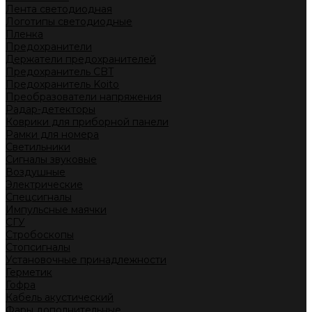
Лента светодиодная
Логотипы светодиодные
Пленка
Предохранители
Держатели предохранителей
Предохранитель CBT
Предохранитель Koito
Преобразователи напряжения
Радар-детекторы
Коврики для приборной панели
Рамки для номера
Светильники
Сигналы звуковые
Воздушные
Электрические
Спецсигналы
Импульсные маячки
СГУ
Стробоскопы
Стопсигналы
Установочные принадлежности
Герметик
Гофра
Кабель акустический
Фары дополнительные