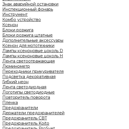
Знак аварийной остановки
Инспекционный фонарь
Инструмент
Комбо устройство
Ксенон
Блоки розжига
Блоки розжига штатные
Дополнительные аксессуары
Ксенон для мототехники
Лампы ксеноновые цоколь D
Лампы ксеноновые цоколь H
Лента светоотражающая
Люминометр
Переходники прикуривателя
Подсветка декоративная
Гибкий неон
Лента светодиодная
Логотипы светодиодные
Повторитель поворота
Пленка
Предохранители
Держатели предохранителей
Предохранитель CBT
Предохранитель Koito
Предохранитель ProSvet