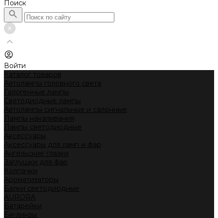
Поиск
Войти
Каталог товаров
Автолампы головного света
Галогенные лампы
Светодиодные лампы
Автолампы сигнальные и салонные
Лампы накаливания
Лампы светодиодные
Аксессуары
Аксессуары для ламп и фар
Ангельские глазки
Заглушки для фар
Колпачки
Ароматизаторы
Балки светодиодные
AURORA
Батарейки
Би-линзы