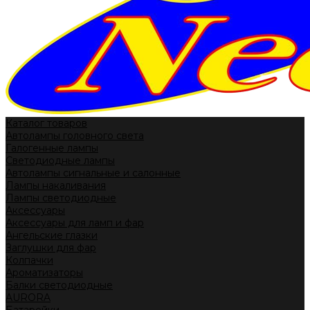
Каталог товаров
Автолампы головного света
Галогенные лампы
Светодиодные лампы
Автолампы сигнальные и салонные
Лампы накаливания
Лампы светодиодные
Аксессуары
Аксессуары для ламп и фар
Ангельские глазки
Заглушки для фар
Колпачки
Ароматизаторы
Балки светодиодные
AURORA