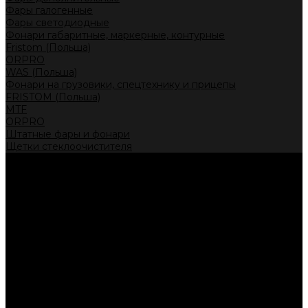
Фары галогенные
Фары светодиодные
Фонари габаритные, маркерные, контурные
Fristom (Польша)
ORPRO
WAS (Польша)
Фонари на грузовики, спецтехнику и прицепы
FRISTOM (Польша)
MTF
ORPRO
Штатные фары и фонари
Щетки стеклоочистителя
Сервис
Акции
Компания
Отзывы
Политика конфиденциальности
Контакты
Помощь
Условия оплаты
Условия доставки
...
Каталог товаров
Автолампы головного света
Галогенные лампы