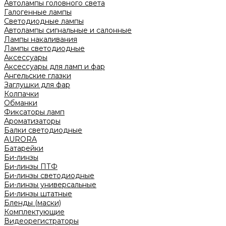
Автолампы головного света
Галогенные лампы
Светодиодные лампы
Автолампы сигнальные и салонные
Лампы накаливания
Лампы светодиодные
Аксессуары
Аксессуары для ламп и фар
Ангельские глазки
Заглушки для фар
Колпачки
Обманки
Фиксаторы ламп
Ароматизаторы
Балки светодиодные
AURORA
Батарейки
Би-линзы
Би-линзы ПТФ
Би-линзы светодиодные
Би-линзы универсальные
Би-линзы штатные
Бленды (маски)
Комплектующие
Видеорегистраторы