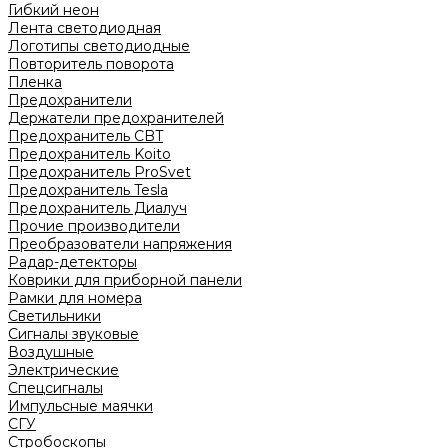
Гибкий неон
Лента светодиодная
Логотипы светодиодные
Повторитель поворота
Пленка
Предохранители
Держатели предохранителей
Предохранитель CBT
Предохранитель Koito
Предохранитель ProSvet
Предохранитель Tesla
Предохранитель Диалуч
Прочие производители
Преобразователи напряжения
Радар-детекторы
Коврики для приборной панели
Рамки для номера
Светильники
Сигналы звуковые
Воздушные
Электрические
Спецсигналы
Импульсные маячки
СГУ
Стробоскопы