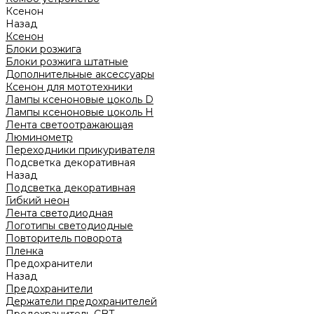
Ксенон
Назад
Ксенон
Блоки розжига
Блоки розжига штатные
Дополнительные аксессуары
Ксенон для мототехники
Лампы ксеноновые цоколь D
Лампы ксеноновые цоколь H
Лента светоотражающая
Люминометр
Переходники прикуривателя
Подсветка декоративная
Назад
Подсветка декоративная
Гибкий неон
Лента светодиодная
Логотипы светодиодные
Повторитель поворота
Пленка
Предохранители
Назад
Предохранители
Держатели предохранителей