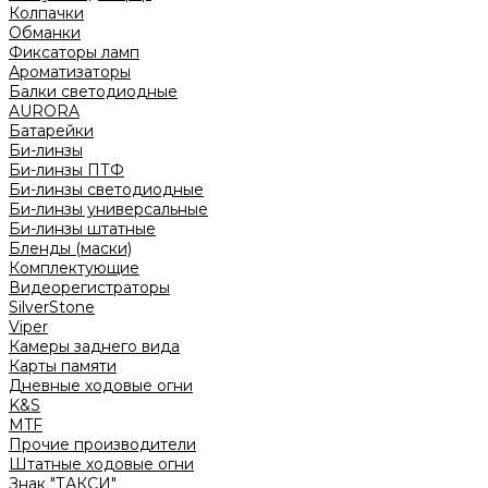
Колпачки
Обманки
Фиксаторы ламп
Ароматизаторы
Балки светодиодные
AURORA
Батарейки
Би-линзы
Би-линзы ПТФ
Би-линзы светодиодные
Би-линзы универсальные
Би-линзы штатные
Бленды (маски)
Комплектующие
Видеорегистраторы
SilverStone
Viper
Камеры заднего вида
Карты памяти
Дневные ходовые огни
K&S
MTF
Прочие производители
Штатные ходовые огни
Знак "ТАКСИ"