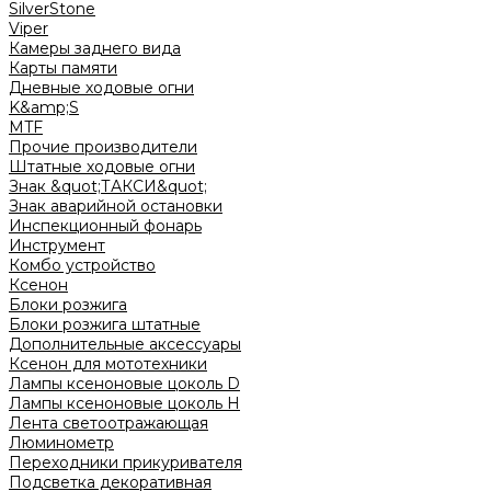
SilverStone
Viper
Камеры заднего вида
Карты памяти
Дневные ходовые огни
K&amp;S
MTF
Прочие производители
Штатные ходовые огни
Знак &quot;ТАКСИ&quot;
Знак аварийной остановки
Инспекционный фонарь
Инструмент
Комбо устройство
Ксенон
Блоки розжига
Блоки розжига штатные
Дополнительные аксессуары
Ксенон для мототехники
Лампы ксеноновые цоколь D
Лампы ксеноновые цоколь H
Лента светоотражающая
Люминометр
Переходники прикуривателя
Подсветка декоративная