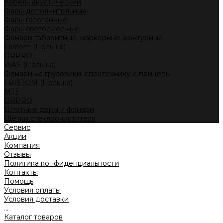
Кабель акустический
Фары дополнительные
Фары галогенные
Фары светодиодные
Фонари габаритные, маркерные, контурные
Fristom (Польша)
ORPRO
WAS (Польша)
Фонари на грузовики, спецтехнику и прицепы
FRISTOM (Польша)
MTF
ORPRO
Штатные фары и фонари
Щетки стеклоочистителя
Сервис
Акции
Компания
Отзывы
Политика конфиденциальности
Контакты
Помощь
Условия оплаты
Условия доставки
...
Каталог товаров