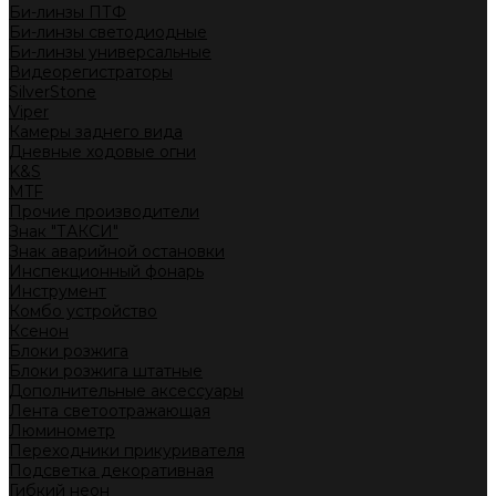
Би-линзы ПТФ
Би-линзы светодиодные
Би-линзы универсальные
Видеорегистраторы
SilverStone
Viper
Камеры заднего вида
Дневные ходовые огни
K&S
MTF
Прочие производители
Знак "ТАКСИ"
Знак аварийной остановки
Инспекционный фонарь
Инструмент
Комбо устройство
Ксенон
Блоки розжига
Блоки розжига штатные
Дополнительные аксессуары
Лента светоотражающая
Люминометр
Переходники прикуривателя
Подсветка декоративная
Гибкий неон