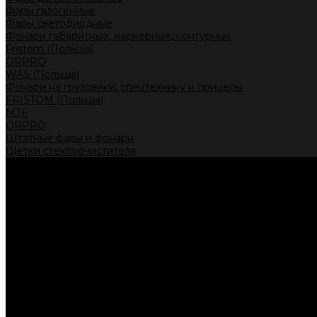
Фары галогенные
Фары светодиодные
Фонари габаритные, маркерные, контурные
Fristom (Польша)
ORPRO
WAS (Польша)
Фонари на грузовики, спецтехнику и прицепы
FRISTOM (Польша)
MTF
ORPRO
Штатные фары и фонари
Щетки стеклоочистителя
Сервис
Акции
Компания
Отзывы
Политика конфиденциальности
Контакты
Помощь
Условия оплаты
Условия доставки
...
Каталог товаров
Автолампы головного света
Галогенные лампы