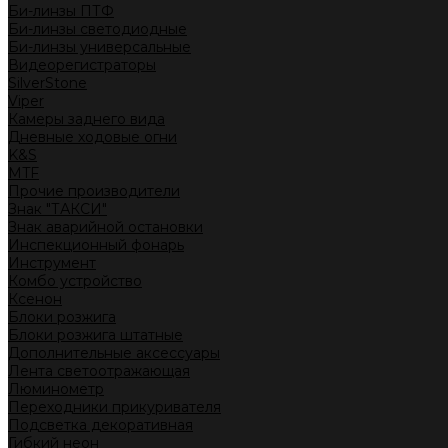
Би-линзы ПТФ
Би-линзы светодиодные
Би-линзы универсальные
Видеорегистраторы
SilverStone
Viper
Камеры заднего вида
Дневные ходовые огни
K&S
MTF
Прочие производители
Знак "ТАКСИ"
Знак аварийной остановки
Инспекционный фонарь
Инструмент
Комбо устройство
Ксенон
Блоки розжига
Блоки розжига штатные
Дополнительные аксессуары
Лента светоотражающая
Люминометр
Переходники прикуривателя
Подсветка декоративная
Гибкий неон