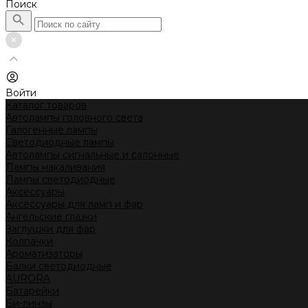
Поиск
Войти
Каталог товаров
Автолампы головного света
Галогенные лампы
Светодиодные лампы
Автолампы сигнальные и салонные
Лампы накаливания
Лампы светодиодные
Аксессуары
Аксессуары для ламп и фар
Ангельские глазки
Заглушки для фар
Колпачки
Ароматизаторы
Балки светодиодные
AURORA
Батарейки
Би-линзы