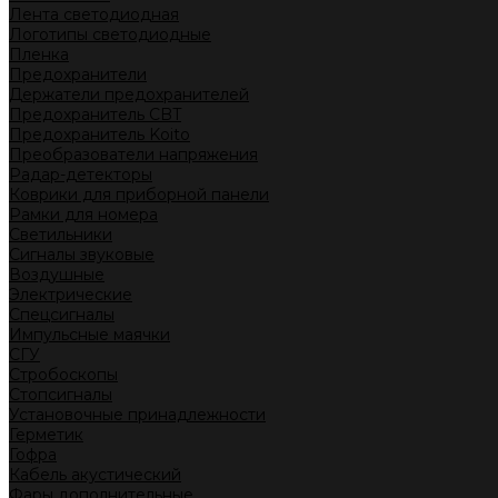
Лента светодиодная
Логотипы светодиодные
Пленка
Предохранители
Держатели предохранителей
Предохранитель CBT
Предохранитель Koito
Преобразователи напряжения
Радар-детекторы
Коврики для приборной панели
Рамки для номера
Светильники
Сигналы звуковые
Воздушные
Электрические
Спецсигналы
Импульсные маячки
СГУ
Стробоскопы
Стопсигналы
Установочные принадлежности
Герметик
Гофра
Кабель акустический
Фары дополнительные