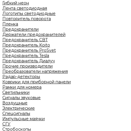
Гибкий неон
Лента светодиодная
Логотипы светодиодные
Повторитель поворота
Пленка
Предохранители
Держатели предохранителей
Предохранитель CBT
Предохранитель Koito
Предохранитель ProSvet
Предохранитель Tesla
Предохранитель Диалуч
Прочие производители
Преобразователи напряжения
Радар-детекторы
Коврики для приборной панели
Рамки для номера
Светильники
Сигналы звуковые
Воздушные
Электрические
Спецсигналы
Импульсные маячки
СГУ
Стробоскопы