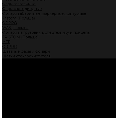
Фары галогенные
Фары светодиодные
Фонари габаритные, маркерные, контурные
Fristom (Польша)
ORPRO
WAS (Польша)
Фонари на грузовики, спецтехнику и прицепы
FRISTOM (Польша)
MTF
ORPRO
Штатные фары и фонари
Щетки стеклоочистителя
Сервис
Акции
Компания
Отзывы
Политика конфиденциальности
Контакты
Помощь
Условия оплаты
Условия доставки
...
Каталог товаров
Автолампы головного света
Галогенные лампы