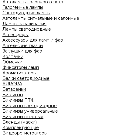
Автолампы головного света
Галогенные лампы
Светодиодные лампы
Автолампы сигнальные и салонные
Лампы накаливания
Лампы светодиодные
Аксессуары
Аксессуары для ламп и фар
Ангельские глазки
Заглушки для фар
Колпачки
Обманки
Фиксаторы ламп
Ароматизаторы
Балки светодиодные
AURORA
Батарейки
Би-линзы
Би-линзы ПТФ
Би-линзы светодиодные
Би-линзы универсальные
Би-линзы штатные
Бленды (маски)
Комплектующие
Видеорегистраторы