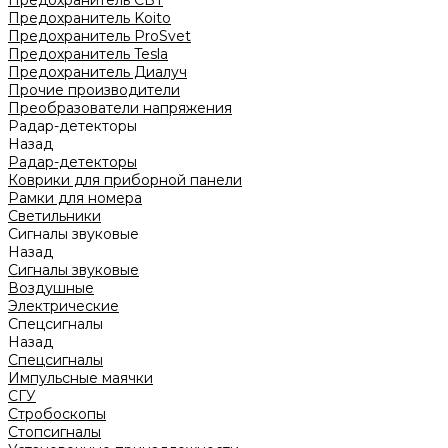
Предохранитель CBT
Предохранитель Koito
Предохранитель ProSvet
Предохранитель Tesla
Предохранитель Диалуч
Прочие производители
Преобразователи напряжения
Радар-детекторы
Назад
Радар-детекторы
Коврики для приборной панели
Рамки для номера
Светильники
Сигналы звуковые
Назад
Сигналы звуковые
Воздушные
Электрические
Спецсигналы
Назад
Спецсигналы
Импульсные маячки
СГУ
Стробоскопы
Стопсигналы