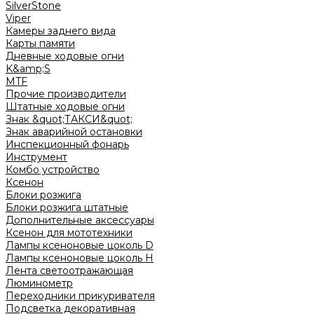
SilverStone
Viper
Камеры заднего вида
Карты памяти
Дневные ходовые огни
K&amp;S
MTF
Прочие производители
Штатные ходовые огни
Знак &quot;ТАКСИ&quot;
Знак аварийной остановки
Инспекционный фонарь
Инструмент
Комбо устройство
Ксенон
Блоки розжига
Блоки розжига штатные
Дополнительные аксессуары
Ксенон для мототехники
Лампы ксеноновые цоколь D
Лампы ксеноновые цоколь H
Лента светоотражающая
Люминометр
Переходники прикуривателя
Подсветка декоративная