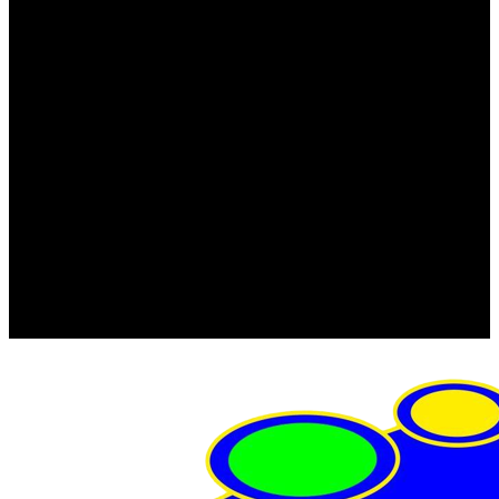
FRISTOM (Польша)
MTF
ORPRO
WAS (Польша)
РОССИЯ
Фонарь освещения номерного знака
Штатные фары и фонари
Щетки стеклоочистителя
Сервис
Акции
Компания
Отзывы
Политика конфиденциальности
Контакты
Помощь
Условия оплаты
Условия доставки