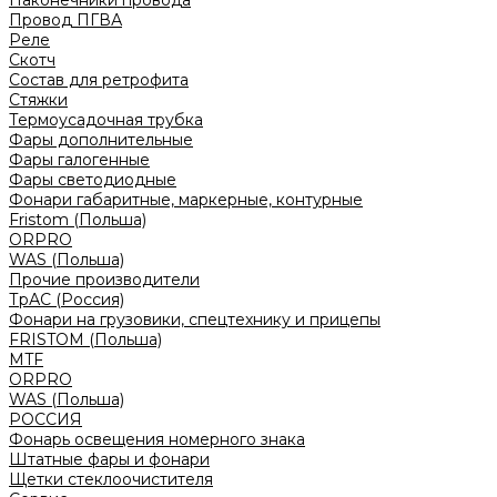
Наконечники провода
Провод ПГВА
Реле
Скотч
Состав для ретрофита
Стяжки
Термоусадочная трубка
Фары дополнительные
Фары галогенные
Фары светодиодные
Фонари габаритные, маркерные, контурные
Fristom (Польша)
ORPRO
WAS (Польша)
Прочие производители
ТрАС (Россия)
Фонари на грузовики, спецтехнику и прицепы
FRISTOM (Польша)
MTF
ORPRO
WAS (Польша)
РОССИЯ
Фонарь освещения номерного знака
Штатные фары и фонари
Щетки стеклоочистителя