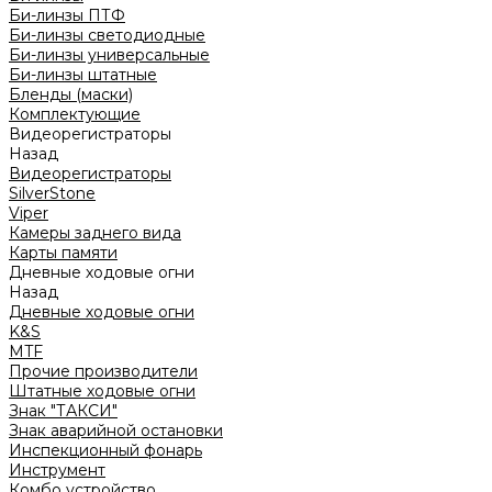
Би-линзы ПТФ
Би-линзы светодиодные
Би-линзы универсальные
Би-линзы штатные
Бленды (маски)
Комплектующие
Видеорегистраторы
Назад
Видеорегистраторы
SilverStone
Viper
Камеры заднего вида
Карты памяти
Дневные ходовые огни
Назад
Дневные ходовые огни
K&S
MTF
Прочие производители
Штатные ходовые огни
Знак "ТАКСИ"
Знак аварийной остановки
Инспекционный фонарь
Инструмент
Комбо устройство