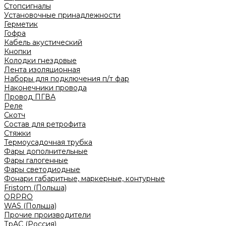
Стопсигналы
Установочные принадлежности
Герметик
Гофра
Кабель акустический
Кнопки
Колодки гнездовые
Лента изоляционная
Наборы для подключения п/т фар
Наконечники провода
Провод ПГВА
Реле
Скотч
Состав для ретрофита
Стяжки
Термоусадочная трубка
Фары дополнительные
Фары галогенные
Фары светодиодные
Фонари габаритные, маркерные, контурные
Fristom (Польша)
ORPRO
WAS (Польша)
Прочие производители
ТрАС (Россия)