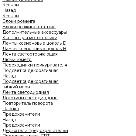
Ксенон
Назад
Ксенон
Блоки розжига
Блоки розжига штатные
Дополнительные аксессуары
Ксенон для мототехники
Лампы ксеноновые цоколь D
Лампы ксеноновые цоколь H
Лента светоотражающая
Люминометр
Переходники прикуривателя
Подсветка декоративная
Назад
Подсветка декоративная
Гибкий неон
Лента светодиодная
Логотипы светодиодные
Повторитель поворота
Пленка
Предохранители
Назад
Предохранители
Держатели предохранителей