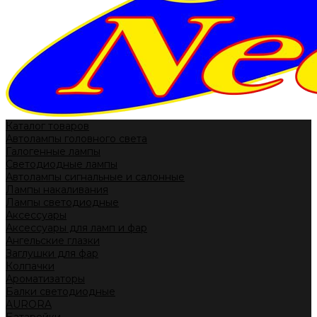
Каталог товаров
Автолампы головного света
Галогенные лампы
Светодиодные лампы
Автолампы сигнальные и салонные
Лампы накаливания
Лампы светодиодные
Аксессуары
Аксессуары для ламп и фар
Ангельские глазки
Заглушки для фар
Колпачки
Ароматизаторы
Балки светодиодные
AURORA