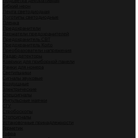
Подсветка декоративная
Гибкий неон
Лента светодиодная
Логотипы светодиодные
Пленка
Предохранители
Держатели предохранителей
Предохранитель CBT
Предохранитель Koito
Преобразователи напряжения
Радар-детекторы
Коврики для приборной панели
Рамки для номера
Светильники
Сигналы звуковые
Воздушные
Электрические
Спецсигналы
Импульсные маячки
СГУ
Стробоскопы
Стопсигналы
Установочные принадлежности
Герметик
Гофра