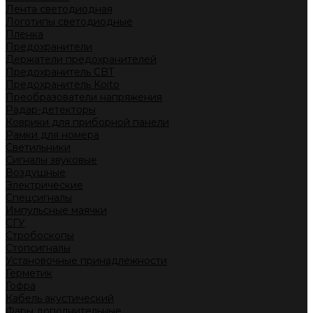
Лента светодиодная
Логотипы светодиодные
Пленка
Предохранители
Держатели предохранителей
Предохранитель CBT
Предохранитель Koito
Преобразователи напряжения
Радар-детекторы
Коврики для приборной панели
Рамки для номера
Светильники
Сигналы звуковые
Воздушные
Электрические
Спецсигналы
Импульсные маячки
СГУ
Стробоскопы
Стопсигналы
Установочные принадлежности
Герметик
Гофра
Кабель акустический
Фары дополнительные