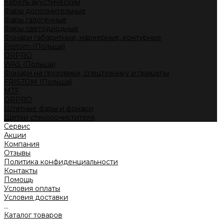
Кабель акустический
Фары дополнительные
Фары галогенные
Фары светодиодные
Фонари габаритные, маркерные, контурные
Fristom (Польша)
ORPRO
WAS (Польша)
Фонари на грузовики, спецтехнику и прицепы
FRISTOM (Польша)
MTF
ORPRO
Штатные фары и фонари
Щетки стеклоочистителя
Сервис
Акции
Компания
Отзывы
Политика конфиденциальности
Контакты
Помощь
Условия оплаты
Условия доставки
...
Каталог товаров