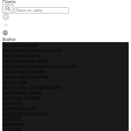
Поиск
Войти
Каталог товаров
Автолампы головного света
Галогенные лампы
Светодиодные лампы
Автолампы сигнальные и салонные
Лампы накаливания
Лампы светодиодные
Аксессуары
Аксессуары для ламп и фар
Ангельские глазки
Заглушки для фар
Колпачки
Ароматизаторы
Балки светодиодные
AURORA
Батарейки
Би-линзы