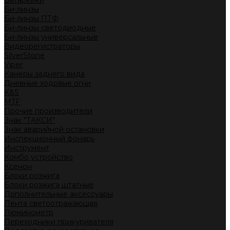
Батарейки
Би-линзы
Би-линзы ПТФ
Би-линзы светодиодные
Би-линзы универсальные
Видеорегистраторы
SilverStone
Viper
Камеры заднего вида
Дневные ходовые огни
K&S
MTF
Прочие производители
Знак "ТАКСИ"
Знак аварийной остановки
Инспекционный фонарь
Инструмент
Комбо устройство
Ксенон
Блоки розжига
Блоки розжига штатные
Дополнительные аксессуары
Лента светоотражающая
Люминометр
Переходники прикуривателя