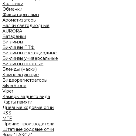
Колпачки
Обманки
Фиксаторы ламп
Ароматизаторы
Балки светодиодные
AURORA
Батарейки
Би-линзы
Би-линзы ПТФ
Би-линзы светодиодные
Би-линзы универсальные
Би-линзы штатные
Бленды (маски)
Комплектующие
Видеорегистраторы
SilverStone
Viper
Камеры заднего вида
Карты памяти
Дневные ходовые огни
K&S
MTF
Прочие производители
Штатные ходовые огни
Знак "ТАКСИ"