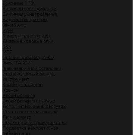
Би-линзы ПТФ
Би-линзы светодиодные
Би-линзы универсальные
Видеорегистраторы
SilverStone
Viper
Камеры заднего вида
Дневные ходовые огни
K&S
MTF
Прочие производители
Знак "ТАКСИ"
Знак аварийной остановки
Инспекционный фонарь
Инструмент
Комбо устройство
Ксенон
Блоки розжига
Блоки розжига штатные
Дополнительные аксессуары
Лента светоотражающая
Люминометр
Переходники прикуривателя
Подсветка декоративная
Гибкий неон