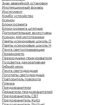
Знак аварийной остановки
Инспекционный фонарь
Инструмент
Комбо устройство
Ксенон
Блоки розжига
Блоки розжига штатные
Дополнительные аксессуары
Ксенон для мототехники
Лампы ксеноновые цоколь D
Лампы ксеноновые цоколь H
Лента светоотражающая
Люминометр
Переходники прикуривателя
Подсветка декоративная
Гибкий неон
Лента светодиодная
Логотипы светодиодные
Повторитель поворота
Пленка
Предохранители
Держатели предохранителей
Предохранитель CBT
Предохранитель Koito
Предохранитель ProSvet