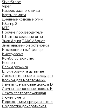
SilverStone
Viper
Камеры заднего вида
Карты памяти
Дневные ходовые огни
K&amp;S
MTF
Прочие производители
Штатные ходовые огни
Знак &quot;ТАКСИ&quot;
Знак аварийной остановки
Инспекционный фонарь
Инструмент
Комбо устройство
Ксенон
Блоки розжига
Блоки розжига штатные
Дополнительные аксессуары
Ксенон для мототехники
Лампы ксеноновые цоколь D
Лампы ксеноновые цоколь H
Лента светоотражающая
Люминометр
Переходники прикуривателя
Подсветка декоративная