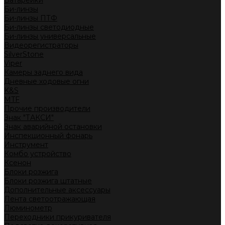
Батарейки
Би-линзы
Би-линзы ПТФ
Би-линзы светодиодные
Би-линзы универсальные
Видеорегистраторы
SilverStone
Viper
Камеры заднего вида
Дневные ходовые огни
K&S
MTF
Прочие производители
Знак "ТАКСИ"
Знак аварийной остановки
Инспекционный фонарь
Инструмент
Комбо устройство
Ксенон
Блоки розжига
Блоки розжига штатные
Дополнительные аксессуары
Лента светоотражающая
Люминометр
Переходники прикуривателя