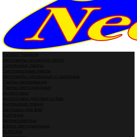
Каталог товаров
Автолампы головного света
Галогенные лампы
Светодиодные лампы
Автолампы сигнальные и салонные
Лампы накаливания
Лампы светодиодные
Аксессуары
Аксессуары для ламп и фар
Ангельские глазки
Заглушки для фар
Колпачки
Ароматизаторы
Балки светодиодные
AURORA