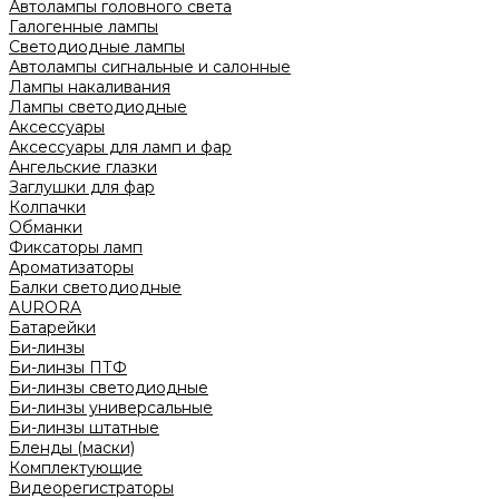
Автолампы головного света
Галогенные лампы
Светодиодные лампы
Автолампы сигнальные и салонные
Лампы накаливания
Лампы светодиодные
Аксессуары
Аксессуары для ламп и фар
Ангельские глазки
Заглушки для фар
Колпачки
Обманки
Фиксаторы ламп
Ароматизаторы
Балки светодиодные
AURORA
Батарейки
Би-линзы
Би-линзы ПТФ
Би-линзы светодиодные
Би-линзы универсальные
Би-линзы штатные
Бленды (маски)
Комплектующие
Видеорегистраторы