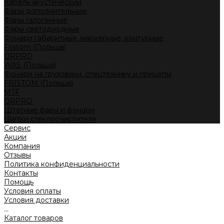
Кабель акустический
Фары дополнительные
Фары галогенные
Фары светодиодные
Фонари габаритные, маркерные, контурные
Fristom (Польша)
ORPRO
WAS (Польша)
Фонари на грузовики, спецтехнику и прицепы
FRISTOM (Польша)
MTF
ORPRO
Штатные фары и фонари
Щетки стеклоочистителя
Сервис
Акции
Компания
Отзывы
Политика конфиденциальности
Контакты
Помощь
Условия оплаты
Условия доставки
...
Каталог товаров