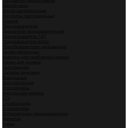
Подсветка декоративная
Гибкий неон
Лента светодиодная
Логотипы светодиодные
Пленка
Предохранители
Держатели предохранителей
Предохранитель CBT
Предохранитель Koito
Преобразователи напряжения
Радар-детекторы
Коврики для приборной панели
Рамки для номера
Светильники
Сигналы звуковые
Воздушные
Электрические
Спецсигналы
Импульсные маячки
СГУ
Стробоскопы
Стопсигналы
Установочные принадлежности
Герметик
Гофра