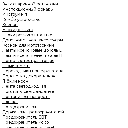
Знак аварийной остановки
Инспекционный фонарь
Инструмент
Комбо устройство
Ксенон
Блоки розжига
Блоки розжига штатные
Дополнительные аксессуары
Ксенон для мототехники
Лампы ксеноновые цоколь D
Лампы ксеноновые цоколь H
Лента светоотражающая
Люминометр
Переходники прикуривателя
Подсветка декоративная
Гибкий неон
Лента светодиодная
Логотипы светодиодные
Повторитель поворота
Пленка
Предохранители
Держатели предохранителей
Предохранитель CBT
Предохранитель Koito
Предохранитель ProSvet