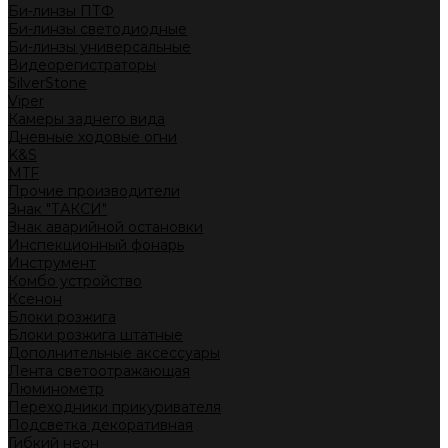
Би-линзы ПТФ
Би-линзы светодиодные
Би-линзы универсальные
Видеорегистраторы
SilverStone
Viper
Камеры заднего вида
Дневные ходовые огни
K&S
MTF
Прочие производители
Знак "ТАКСИ"
Знак аварийной остановки
Инспекционный фонарь
Инструмент
Комбо устройство
Ксенон
Блоки розжига
Блоки розжига штатные
Дополнительные аксессуары
Лента светоотражающая
Люминометр
Переходники прикуривателя
Подсветка декоративная
Гибкий неон