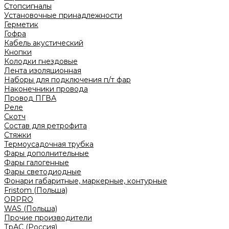
Стопсигналы
Установочные принадлежности
Герметик
Гофра
Кабель акустический
Кнопки
Колодки гнездовые
Лента изоляционная
Наборы для подключения п/т фар
Наконечники провода
Провод ПГВА
Реле
Скотч
Состав для ретрофита
Стяжки
Термоусадочная трубка
Фары дополнительные
Фары галогенные
Фары светодиодные
Фонари габаритные, маркерные, контурные
Fristom (Польша)
ORPRO
WAS (Польша)
Прочие производители
ТрАС (Россия)