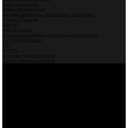
Фары галогенные
Фары светодиодные
Фонари габаритные, маркерные, контурные
Fristom (Польша)
ORPRO
WAS (Польша)
Фонари на грузовики, спецтехнику и прицепы
FRISTOM (Польша)
MTF
ORPRO
Штатные фары и фонари
Щетки стеклоочистителя
Сервис
Акции
Компания
Отзывы
Политика конфиденциальности
Контакты
Помощь
Условия оплаты
Условия доставки
...
Каталог товаров
Автолампы головного света
Галогенные лампы