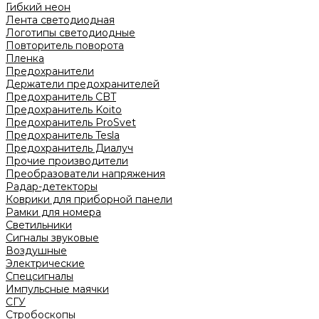
Гибкий неон
Лента светодиодная
Логотипы светодиодные
Повторитель поворота
Пленка
Предохранители
Держатели предохранителей
Предохранитель CBT
Предохранитель Koito
Предохранитель ProSvet
Предохранитель Tesla
Предохранитель Диалуч
Прочие производители
Преобразователи напряжения
Радар-детекторы
Коврики для приборной панели
Рамки для номера
Светильники
Сигналы звуковые
Воздушные
Электрические
Спецсигналы
Импульсные маячки
СГУ
Стробоскопы