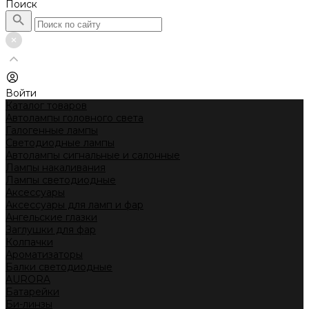
Поиск
Войти
Каталог товаров
Автолампы головного света
Галогенные лампы
Светодиодные лампы
Автолампы сигнальные и салонные
Лампы накаливания
Лампы светодиодные
Аксессуары
Аксессуары для ламп и фар
Ангельские глазки
Заглушки для фар
Колпачки
Ароматизаторы
Балки светодиодные
AURORA
Батарейки
Би-линзы