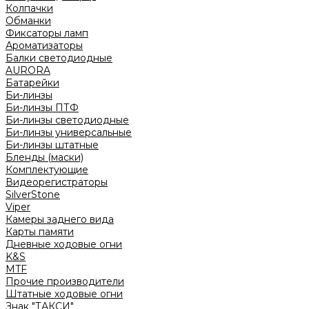
Колпачки
Обманки
Фиксаторы ламп
Ароматизаторы
Балки светодиодные
AURORA
Батарейки
Би-линзы
Би-линзы ПТФ
Би-линзы светодиодные
Би-линзы универсальные
Би-линзы штатные
Бленды (маски)
Комплектующие
Видеорегистраторы
SilverStone
Viper
Камеры заднего вида
Карты памяти
Дневные ходовые огни
K&S
MTF
Прочие производители
Штатные ходовые огни
Знак "ТАКСИ"