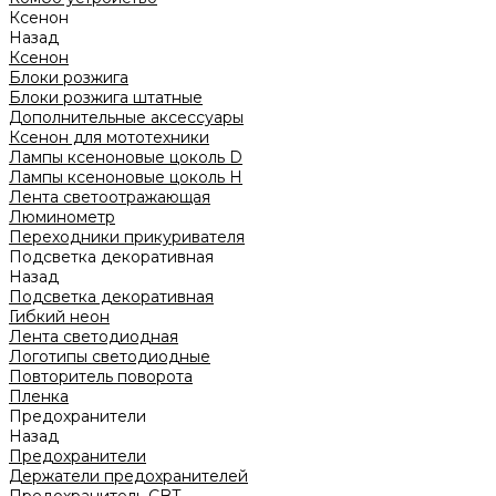
Ксенон
Назад
Ксенон
Блоки розжига
Блоки розжига штатные
Дополнительные аксессуары
Ксенон для мототехники
Лампы ксеноновые цоколь D
Лампы ксеноновые цоколь H
Лента светоотражающая
Люминометр
Переходники прикуривателя
Подсветка декоративная
Назад
Подсветка декоративная
Гибкий неон
Лента светодиодная
Логотипы светодиодные
Повторитель поворота
Пленка
Предохранители
Назад
Предохранители
Держатели предохранителей