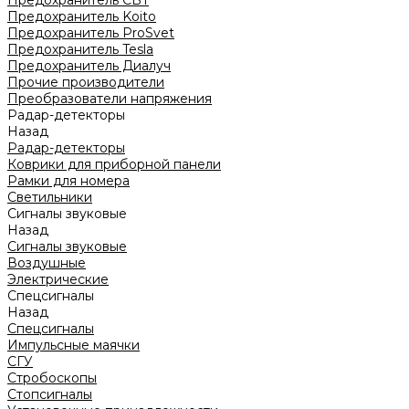
Предохранитель CBT
Предохранитель Koito
Предохранитель ProSvet
Предохранитель Tesla
Предохранитель Диалуч
Прочие производители
Преобразователи напряжения
Радар-детекторы
Назад
Радар-детекторы
Коврики для приборной панели
Рамки для номера
Светильники
Сигналы звуковые
Назад
Сигналы звуковые
Воздушные
Электрические
Спецсигналы
Назад
Спецсигналы
Импульсные маячки
СГУ
Стробоскопы
Стопсигналы