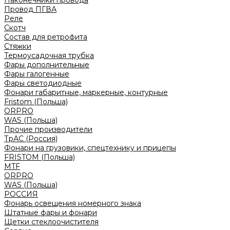
Наконечники провода
Провод ПГВА
Реле
Скотч
Состав для ретрофита
Стяжки
Термоусадочная трубка
Фары дополнительные
Фары галогенные
Фары светодиодные
Фонари габаритные, маркерные, контурные
Fristom (Польша)
ORPRO
WAS (Польша)
Прочие производители
ТрАС (Россия)
Фонари на грузовики, спецтехнику и прицепы
FRISTOM (Польша)
MTF
ORPRO
WAS (Польша)
РОССИЯ
Фонарь освещения номерного знака
Штатные фары и фонари
Щетки стеклоочистителя