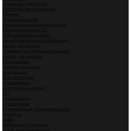
Лента светодиодная
Логотипы светодиодные
Пленка
Предохранители
Держатели предохранителей
Предохранитель CBT
Предохранитель Koito
Преобразователи напряжения
Радар-детекторы
Коврики для приборной панели
Рамки для номера
Светильники
Сигналы звуковые
Воздушные
Электрические
Спецсигналы
Импульсные маячки
СГУ
Стробоскопы
Стопсигналы
Установочные принадлежности
Герметик
Гофра
Кабель акустический
Фары дополнительные