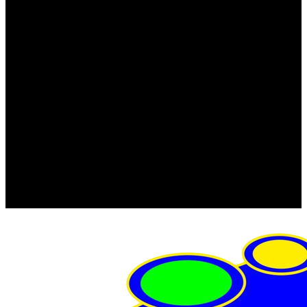
FRISTOM (Польша)
MTF
ORPRO
WAS (Польша)
РОССИЯ
Фонарь освещения номерного знака
Штатные фары и фонари
Щетки стеклоочистителя
Сервис
Акции
Компания
Отзывы
Политика конфиденциальности
Контакты
Помощь
Условия оплаты
Условия доставки