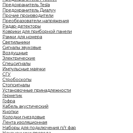
Предохранитель Tesla
Предохранитель Диалуч
Прочие производители
Преобразователи напряжения
Радар-детекторы
Коврики для приборной панели
Рамки для номера
Светильники
Сигналы звуковые
Воздушные
Электрические
Спецсигналы
Импульсные маячки
СГУ
Стробоскопы
Стопсигналы
Установочные принадлежности
Герметик
Гофра
Кабель акустический
Кнопки
Колодки гнездовые
Лента изоляционная
Наборы для подключения п/т фар