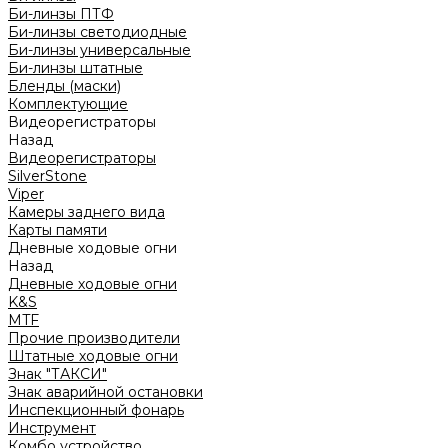
Би-линзы ПТФ
Би-линзы светодиодные
Би-линзы универсальные
Би-линзы штатные
Бленды (маски)
Комплектующие
Видеорегистраторы
Назад
Видеорегистраторы
SilverStone
Viper
Камеры заднего вида
Карты памяти
Дневные ходовые огни
Назад
Дневные ходовые огни
K&S
MTF
Прочие производители
Штатные ходовые огни
Знак "ТАКСИ"
Знак аварийной остановки
Инспекционный фонарь
Инструмент
Комбо устройство