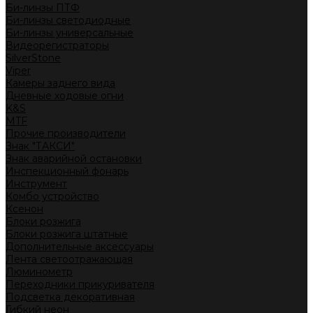
Би-линзы ПТФ
Би-линзы светодиодные
Би-линзы универсальные
Видеорегистраторы
SilverStone
Viper
Камеры заднего вида
Дневные ходовые огни
K&S
MTF
Прочие производители
Знак "ТАКСИ"
Знак аварийной остановки
Инспекционный фонарь
Инструмент
Комбо устройство
Ксенон
Блоки розжига
Блоки розжига штатные
Дополнительные аксессуары
Лента светоотражающая
Люминометр
Переходники прикуривателя
Подсветка декоративная
Гибкий неон