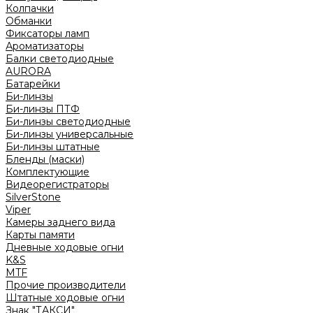
Колпачки
Обманки
Фиксаторы ламп
Ароматизаторы
Балки светодиодные
AURORA
Батарейки
Би-линзы
Би-линзы ПТФ
Би-линзы светодиодные
Би-линзы универсальные
Би-линзы штатные
Бленды (маски)
Комплектующие
Видеорегистраторы
SilverStone
Viper
Камеры заднего вида
Карты памяти
Дневные ходовые огни
K&S
MTF
Прочие производители
Штатные ходовые огни
Знак "ТАКСИ"