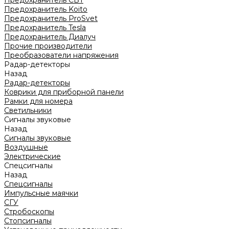
Предохранитель CBT
Предохранитель Koito
Предохранитель ProSvet
Предохранитель Tesla
Предохранитель Диалуч
Прочие производители
Преобразователи напряжения
Радар-детекторы
Назад
Радар-детекторы
Коврики для приборной панели
Рамки для номера
Светильники
Сигналы звуковые
Назад
Сигналы звуковые
Воздушные
Электрические
Спецсигналы
Назад
Спецсигналы
Импульсные маячки
СГУ
Стробоскопы
Стопсигналы