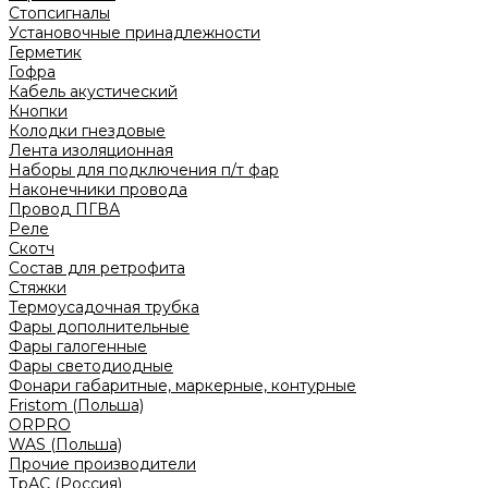
Стопсигналы
Установочные принадлежности
Герметик
Гофра
Кабель акустический
Кнопки
Колодки гнездовые
Лента изоляционная
Наборы для подключения п/т фар
Наконечники провода
Провод ПГВА
Реле
Скотч
Состав для ретрофита
Стяжки
Термоусадочная трубка
Фары дополнительные
Фары галогенные
Фары светодиодные
Фонари габаритные, маркерные, контурные
Fristom (Польша)
ORPRO
WAS (Польша)
Прочие производители
ТрАС (Россия)