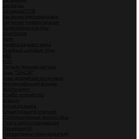
Батарейки
Би-линзы
Би-линзы ПТФ
Би-линзы светодиодные
Би-линзы универсальные
Видеорегистраторы
SilverStone
Viper
Камеры заднего вида
Дневные ходовые огни
K&S
MTF
Прочие производители
Знак "ТАКСИ"
Знак аварийной остановки
Инспекционный фонарь
Инструмент
Комбо устройство
Ксенон
Блоки розжига
Блоки розжига штатные
Дополнительные аксессуары
Лента светоотражающая
Люминометр
Переходники прикуривателя