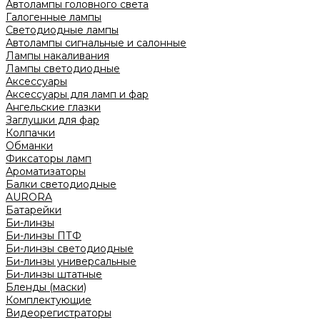
Автолампы головного света
Галогенные лампы
Светодиодные лампы
Автолампы сигнальные и салонные
Лампы накаливания
Лампы светодиодные
Аксессуары
Аксессуары для ламп и фар
Ангельские глазки
Заглушки для фар
Колпачки
Обманки
Фиксаторы ламп
Ароматизаторы
Балки светодиодные
AURORA
Батарейки
Би-линзы
Би-линзы ПТФ
Би-линзы светодиодные
Би-линзы универсальные
Би-линзы штатные
Бленды (маски)
Комплектующие
Видеорегистраторы