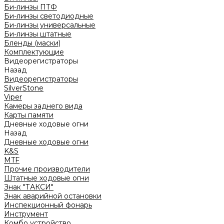
Би-линзы ПТФ
Би-линзы светодиодные
Би-линзы универсальные
Би-линзы штатные
Бленды (маски)
Комплектующие
Видеорегистраторы
Назад
Видеорегистраторы
SilverStone
Viper
Камеры заднего вида
Карты памяти
Дневные ходовые огни
Назад
Дневные ходовые огни
K&S
MTF
Прочие производители
Штатные ходовые огни
Знак "ТАКСИ"
Знак аварийной остановки
Инспекционный фонарь
Инструмент
Комбо устройство