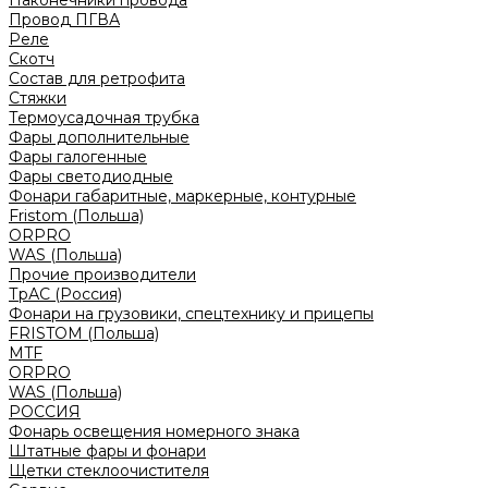
Наконечники провода
Провод ПГВА
Реле
Скотч
Состав для ретрофита
Стяжки
Термоусадочная трубка
Фары дополнительные
Фары галогенные
Фары светодиодные
Фонари габаритные, маркерные, контурные
Fristom (Польша)
ORPRO
WAS (Польша)
Прочие производители
ТрАС (Россия)
Фонари на грузовики, спецтехнику и прицепы
FRISTOM (Польша)
MTF
ORPRO
WAS (Польша)
РОССИЯ
Фонарь освещения номерного знака
Штатные фары и фонари
Щетки стеклоочистителя