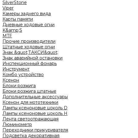
SilverStone
Viper
Камеры заднего вида
Карты памяти
Дневные ходовые огни
K&amp;S
MTF
Прочие производители
Штатные ходовые огни
Знак &quot;ТАКСИ&quot;
Знак аварийной остановки
Инспекционный фонарь
Инструмент
Комбо устройство
Ксенон
Блоки розжига
Блоки розжига штатные
Дополнительные аксессуары
Ксенон для мототехники
Лампы ксеноновые цоколь D
Лампы ксеноновые цоколь H
Лента светоотражающая
Люминометр
Переходники прикуривателя
Подсветка декоративная