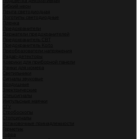
Подсветка декоративная
Гибкий неон
Лента светодиодная
Логотипы светодиодные
Пленка
Предохранители
Держатели предохранителей
Предохранитель CBT
Предохранитель Koito
Преобразователи напряжения
Радар-детекторы
Коврики для приборной панели
Рамки для номера
Светильники
Сигналы звуковые
Воздушные
Электрические
Спецсигналы
Импульсные маячки
СГУ
Стробоскопы
Стопсигналы
Установочные принадлежности
Герметик
Гофра