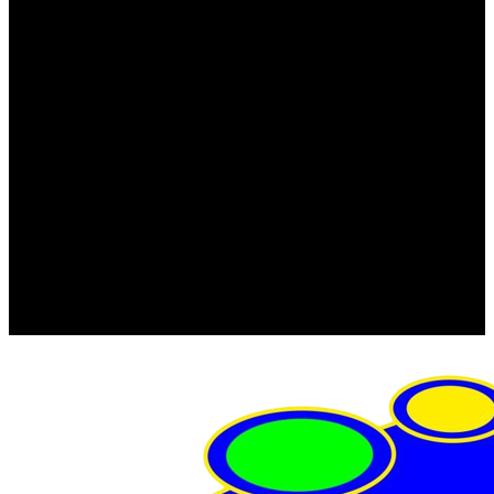
FRISTOM (Польша)
MTF
ORPRO
WAS (Польша)
РОССИЯ
Фонарь освещения номерного знака
Штатные фары и фонари
Щетки стеклоочистителя
Сервис
Акции
Компания
Отзывы
Политика конфиденциальности
Контакты
Помощь
Условия оплаты
Условия доставки