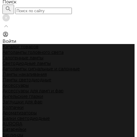
Поиск
Войти
Каталог товаров
Автолампы головного света
Галогенные лампы
Светодиодные лампы
Автолампы сигнальные и салонные
Лампы накаливания
Лампы светодиодные
Аксессуары
Аксессуары для ламп и фар
Ангельские глазки
Заглушки для фар
Колпачки
Ароматизаторы
Балки светодиодные
AURORA
Батарейки
Би-линзы