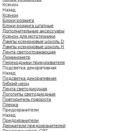
Ксенон
Назад
Ксенон
Блоки розжига
Блоки розжига штатные
Дополнительные аксессуары
Ксенон для мототехники
Лампы ксеноновые цоколь D
Лампы ксеноновые цоколь H
Лента светоотражающая
Люминометр
Переходники прикуривателя
Подсветка декоративная
Назад
Подсветка декоративная
Гибкий неон
Лента светодиодная
Логотипы светодиодные
Повторитель поворота
Пленка
Предохранители
Назад
Предохранители
Держатели предохранителей