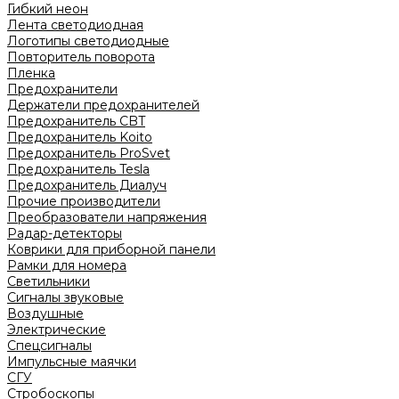
Гибкий неон
Лента светодиодная
Логотипы светодиодные
Повторитель поворота
Пленка
Предохранители
Держатели предохранителей
Предохранитель CBT
Предохранитель Koito
Предохранитель ProSvet
Предохранитель Tesla
Предохранитель Диалуч
Прочие производители
Преобразователи напряжения
Радар-детекторы
Коврики для приборной панели
Рамки для номера
Светильники
Сигналы звуковые
Воздушные
Электрические
Спецсигналы
Импульсные маячки
СГУ
Стробоскопы