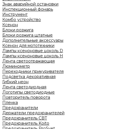
Знак аварийной остановки
Инспекционный фонарь
Инструмент
Комбо устройство
Ксенон
Блоки розжига
Блоки розжига штатные
Дополнительные аксессуары
Ксенон для мототехники
Лампы ксеноновые цоколь D
Лампы ксеноновые цоколь H
Лента светоотражающая
Люминометр
Переходники прикуривателя
Подсветка декоративная
Гибкий неон
Лента светодиодная
Логотипы светодиодные
Повторитель поворота
Пленка
Предохранители
Держатели предохранителей
Предохранитель CBT
Предохранитель Koito
Предохранитель ProSvet