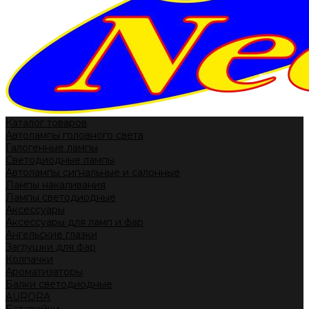
Каталог товаров
Автолампы головного света
Галогенные лампы
Светодиодные лампы
Автолампы сигнальные и салонные
Лампы накаливания
Лампы светодиодные
Аксессуары
Аксессуары для ламп и фар
Ангельские глазки
Заглушки для фар
Колпачки
Ароматизаторы
Балки светодиодные
AURORA