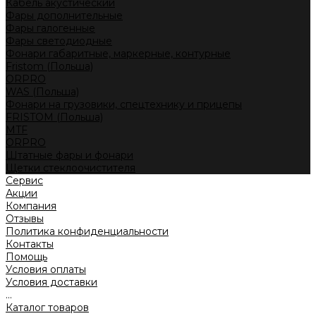
Кабель акустический
Фары дополнительные
Фары галогенные
Фары светодиодные
Фонари габаритные, маркерные, контурные
Fristom (Польша)
ORPRO
WAS (Польша)
Фонари на грузовики, спецтехнику и прицепы
FRISTOM (Польша)
MTF
ORPRO
Штатные фары и фонари
Щетки стеклоочистителя
Сервис
Акции
Компания
Отзывы
Политика конфиденциальности
Контакты
Помощь
Условия оплаты
Условия доставки
...
Каталог товаров