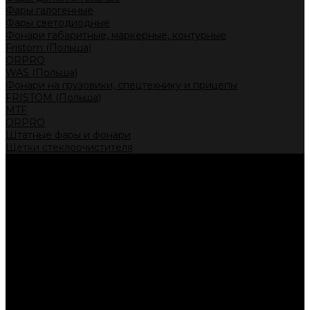
Фары галогенные
Фары светодиодные
Фонари габаритные, маркерные, контурные
Fristom (Польша)
ORPRO
WAS (Польша)
Фонари на грузовики, спецтехнику и прицепы
FRISTOM (Польша)
MTF
ORPRO
Штатные фары и фонари
Щетки стеклоочистителя
Сервис
Акции
Компания
Отзывы
Политика конфиденциальности
Контакты
Помощь
Условия оплаты
Условия доставки
...
Каталог товаров
Автолампы головного света
Галогенные лампы