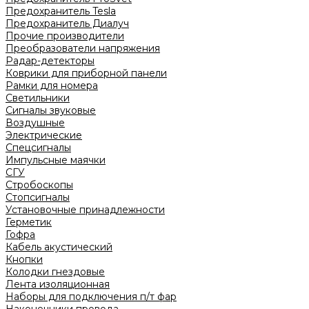
Предохранитель Tesla
Предохранитель Диалуч
Прочие производители
Преобразователи напряжения
Радар-детекторы
Коврики для приборной панели
Рамки для номера
Светильники
Сигналы звуковые
Воздушные
Электрические
Спецсигналы
Импульсные маячки
СГУ
Стробоскопы
Стопсигналы
Установочные принадлежности
Герметик
Гофра
Кабель акустический
Кнопки
Колодки гнездовые
Лента изоляционная
Наборы для подключения п/т фар