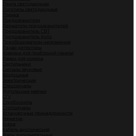
Лента светодиодная
Логотипы светодиодные
Пленка
Предохранители
Держатели предохранителей
Предохранитель CBT
Предохранитель Koito
Преобразователи напряжения
Радар-детекторы
Коврики для приборной панели
Рамки для номера
Светильники
Сигналы звуковые
Воздушные
Электрические
Спецсигналы
Импульсные маячки
СГУ
Стробоскопы
Стопсигналы
Установочные принадлежности
Герметик
Гофра
Кабель акустический
Фары дополнительные