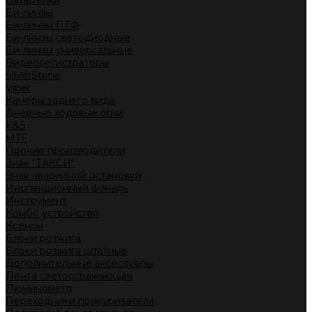
Батарейки
Би-линзы
Би-линзы ПТФ
Би-линзы светодиодные
Би-линзы универсальные
Видеорегистраторы
SilverStone
Viper
Камеры заднего вида
Дневные ходовые огни
K&S
MTF
Прочие производители
Знак "ТАКСИ"
Знак аварийной остановки
Инспекционный фонарь
Инструмент
Комбо устройство
Ксенон
Блоки розжига
Блоки розжига штатные
Дополнительные аксессуары
Лента светоотражающая
Люминометр
Переходники прикуривателя