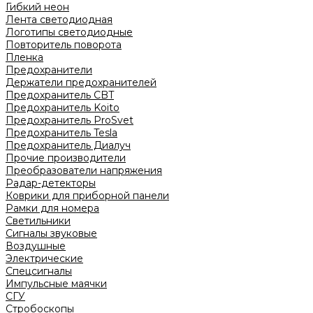
Гибкий неон
Лента светодиодная
Логотипы светодиодные
Повторитель поворота
Пленка
Предохранители
Держатели предохранителей
Предохранитель CBT
Предохранитель Koito
Предохранитель ProSvet
Предохранитель Tesla
Предохранитель Диалуч
Прочие производители
Преобразователи напряжения
Радар-детекторы
Коврики для приборной панели
Рамки для номера
Светильники
Сигналы звуковые
Воздушные
Электрические
Спецсигналы
Импульсные маячки
СГУ
Стробоскопы