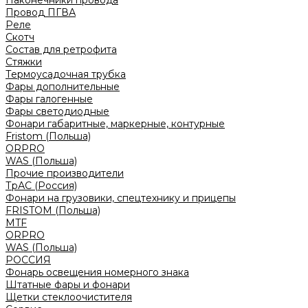
Наконечники провода
Провод ПГВА
Реле
Скотч
Состав для ретрофита
Стяжки
Термоусадочная трубка
Фары дополнительные
Фары галогенные
Фары светодиодные
Фонари габаритные, маркерные, контурные
Fristom (Польша)
ORPRO
WAS (Польша)
Прочие производители
ТрАС (Россия)
Фонари на грузовики, спецтехнику и прицепы
FRISTOM (Польша)
MTF
ORPRO
WAS (Польша)
РОССИЯ
Фонарь освещения номерного знака
Штатные фары и фонари
Щетки стеклоочистителя