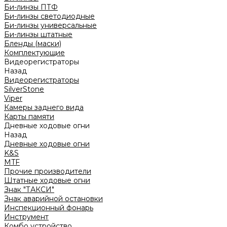
Би-линзы ПТФ
Би-линзы светодиодные
Би-линзы универсальные
Би-линзы штатные
Бленды (маски)
Комплектующие
Видеорегистраторы
Назад
Видеорегистраторы
SilverStone
Viper
Камеры заднего вида
Карты памяти
Дневные ходовые огни
Назад
Дневные ходовые огни
K&S
MTF
Прочие производители
Штатные ходовые огни
Знак "ТАКСИ"
Знак аварийной остановки
Инспекционный фонарь
Инструмент
Комбо устройство