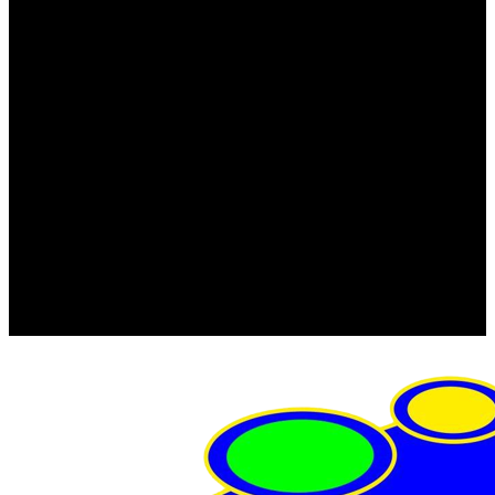
FRISTOM (Польша)
MTF
ORPRO
WAS (Польша)
РОССИЯ
Фонарь освещения номерного знака
Штатные фары и фонари
Щетки стеклоочистителя
Сервис
Акции
Компания
Отзывы
Политика конфиденциальности
Контакты
Помощь
Условия оплаты
Условия доставки