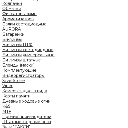
Колпачки
Обманки
Фиксаторы ламп
Ароматизаторы
Балки светодиодные
AURORA
Батарейки
Би-линзы
Би-линзы ПТФ
Би-линзы светодиодные
Би-линзы универсальные
Би-линзы штатные
Бленды (маски)
Комплектующие
Видеорегистраторы
SilverStone
Viper
Камеры заднего вида
Карты памяти
Дневные ходовые огни
K&S
MTF
Прочие производители
Штатные ходовые огни
Знак "ТАКСИ"