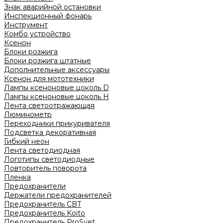
Знак аварийной остановки
Инспекционный фонарь
Инструмент
Комбо устройство
Ксенон
Блоки розжига
Блоки розжига штатные
Дополнительные аксессуары
Ксенон для мототехники
Лампы ксеноновые цоколь D
Лампы ксеноновые цоколь H
Лента светоотражающая
Люминометр
Переходники прикуривателя
Подсветка декоративная
Гибкий неон
Лента светодиодная
Логотипы светодиодные
Повторитель поворота
Пленка
Предохранители
Держатели предохранителей
Предохранитель CBT
Предохранитель Koito
Предохранитель ProSvet