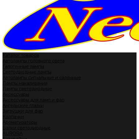
Каталог товаров
Автолампы головного света
Галогенные лампы
Светодиодные лампы
Автолампы сигнальные и салонные
Лампы накаливания
Лампы светодиодные
Аксессуары
Аксессуары для ламп и фар
Ангельские глазки
Заглушки для фар
Колпачки
Ароматизаторы
Балки светодиодные
AURORA