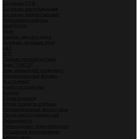
Би-линзы ПТФ
Би-линзы светодиодные
Би-линзы универсальные
Видеорегистраторы
SilverStone
Viper
Камеры заднего вида
Дневные ходовые огни
K&S
MTF
Прочие производители
Знак "ТАКСИ"
Знак аварийной остановки
Инспекционный фонарь
Инструмент
Комбо устройство
Ксенон
Блоки розжига
Блоки розжига штатные
Дополнительные аксессуары
Лента светоотражающая
Люминометр
Переходники прикуривателя
Подсветка декоративная
Гибкий неон