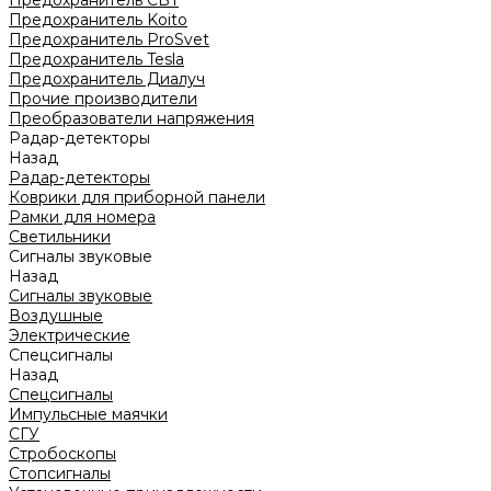
Предохранитель CBT
Предохранитель Koito
Предохранитель ProSvet
Предохранитель Tesla
Предохранитель Диалуч
Прочие производители
Преобразователи напряжения
Радар-детекторы
Назад
Радар-детекторы
Коврики для приборной панели
Рамки для номера
Светильники
Сигналы звуковые
Назад
Сигналы звуковые
Воздушные
Электрические
Спецсигналы
Назад
Спецсигналы
Импульсные маячки
СГУ
Стробоскопы
Стопсигналы