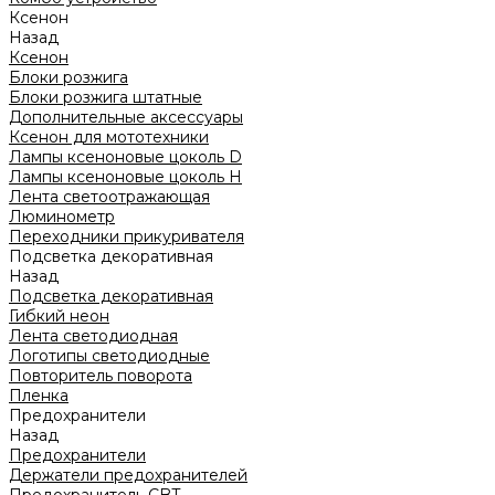
Ксенон
Назад
Ксенон
Блоки розжига
Блоки розжига штатные
Дополнительные аксессуары
Ксенон для мототехники
Лампы ксеноновые цоколь D
Лампы ксеноновые цоколь H
Лента светоотражающая
Люминометр
Переходники прикуривателя
Подсветка декоративная
Назад
Подсветка декоративная
Гибкий неон
Лента светодиодная
Логотипы светодиодные
Повторитель поворота
Пленка
Предохранители
Назад
Предохранители
Держатели предохранителей