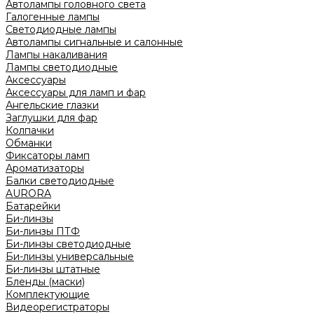
Автолампы головного света
Галогенные лампы
Светодиодные лампы
Автолампы сигнальные и салонные
Лампы накаливания
Лампы светодиодные
Аксессуары
Аксессуары для ламп и фар
Ангельские глазки
Заглушки для фар
Колпачки
Обманки
Фиксаторы ламп
Ароматизаторы
Балки светодиодные
AURORA
Батарейки
Би-линзы
Би-линзы ПТФ
Би-линзы светодиодные
Би-линзы универсальные
Би-линзы штатные
Бленды (маски)
Комплектующие
Видеорегистраторы