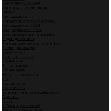
Лента светодиодная
Логотипы светодиодные
Пленка
Предохранители
Держатели предохранителей
Предохранитель CBT
Предохранитель Koito
Преобразователи напряжения
Радар-детекторы
Коврики для приборной панели
Рамки для номера
Светильники
Сигналы звуковые
Воздушные
Электрические
Спецсигналы
Импульсные маячки
СГУ
Стробоскопы
Стопсигналы
Установочные принадлежности
Герметик
Гофра
Кабель акустический
Фары дополнительные