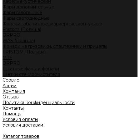
Кабель акустический
Фары дополнительные
Фары галогенные
Фары светодиодные
Фонари габаритные, маркерные, контурные
Fristom (Польша)
ORPRO
WAS (Польша)
Фонари на грузовики, спецтехнику и прицепы
FRISTOM (Польша)
MTF
ORPRO
Штатные фары и фонари
Щетки стеклоочистителя
Сервис
Акции
Компания
Отзывы
Политика конфиденциальности
Контакты
Помощь
Условия оплаты
Условия доставки
...
Каталог товаров