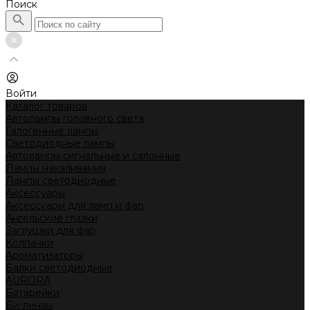
Поиск
Войти
Каталог товаров
Автолампы головного света
Галогенные лампы
Светодиодные лампы
Автолампы сигнальные и салонные
Лампы накаливания
Лампы светодиодные
Аксессуары
Аксессуары для ламп и фар
Ангельские глазки
Заглушки для фар
Колпачки
Ароматизаторы
Балки светодиодные
AURORA
Батарейки
Би-линзы