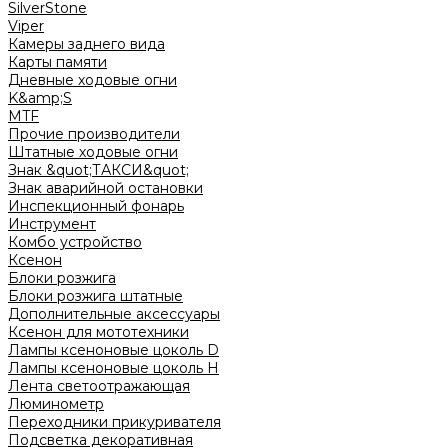
SilverStone
Viper
Камеры заднего вида
Карты памяти
Дневные ходовые огни
K&amp;S
MTF
Прочие производители
Штатные ходовые огни
Знак &quot;ТАКСИ&quot;
Знак аварийной остановки
Инспекционный фонарь
Инструмент
Комбо устройство
Ксенон
Блоки розжига
Блоки розжига штатные
Дополнительные аксессуары
Ксенон для мототехники
Лампы ксеноновые цоколь D
Лампы ксеноновые цоколь H
Лента светоотражающая
Люминометр
Переходники прикуривателя
Подсветка декоративная