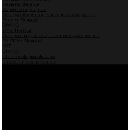
Фары галогенные
Фары светодиодные
Фонари габаритные, маркерные, контурные
Fristom (Польша)
ORPRO
WAS (Польша)
Фонари на грузовики, спецтехнику и прицепы
FRISTOM (Польша)
MTF
ORPRO
Штатные фары и фонари
Щетки стеклоочистителя
Сервис
Акции
Компания
Отзывы
Политика конфиденциальности
Контакты
Помощь
Условия оплаты
Условия доставки
...
Каталог товаров
Автолампы головного света
Галогенные лампы