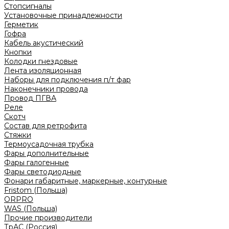
Стопсигналы
Установочные принадлежности
Герметик
Гофра
Кабель акустический
Кнопки
Колодки гнездовые
Лента изоляционная
Наборы для подключения п/т фар
Наконечники провода
Провод ПГВА
Реле
Скотч
Состав для ретрофита
Стяжки
Термоусадочная трубка
Фары дополнительные
Фары галогенные
Фары светодиодные
Фонари габаритные, маркерные, контурные
Fristom (Польша)
ORPRO
WAS (Польша)
Прочие производители
ТрАС (Россия)