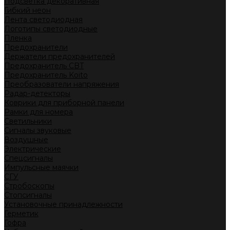
Подсветка декоративная
Гибкий неон
Лента светодиодная
Логотипы светодиодные
Пленка
Предохранители
Держатели предохранителей
Предохранитель CBT
Предохранитель Koito
Преобразователи напряжения
Радар-детекторы
Коврики для приборной панели
Рамки для номера
Светильники
Сигналы звуковые
Воздушные
Электрические
Спецсигналы
Импульсные маячки
СГУ
Стробоскопы
Стопсигналы
Установочные принадлежности
Герметик
Гофра