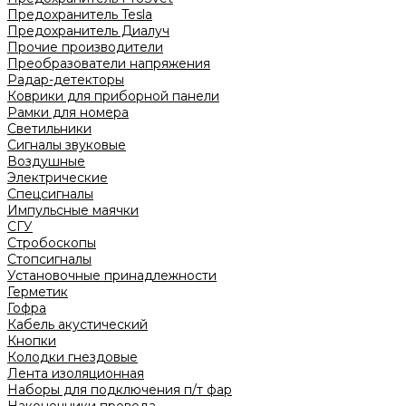
Предохранитель Tesla
Предохранитель Диалуч
Прочие производители
Преобразователи напряжения
Радар-детекторы
Коврики для приборной панели
Рамки для номера
Светильники
Сигналы звуковые
Воздушные
Электрические
Спецсигналы
Импульсные маячки
СГУ
Стробоскопы
Стопсигналы
Установочные принадлежности
Герметик
Гофра
Кабель акустический
Кнопки
Колодки гнездовые
Лента изоляционная
Наборы для подключения п/т фар