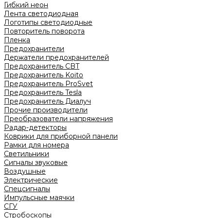
Гибкий неон
Лента светодиодная
Логотипы светодиодные
Повторитель поворота
Пленка
Предохранители
Держатели предохранителей
Предохранитель CBT
Предохранитель Koito
Предохранитель ProSvet
Предохранитель Tesla
Предохранитель Диалуч
Прочие производители
Преобразователи напряжения
Радар-детекторы
Коврики для приборной панели
Рамки для номера
Светильники
Сигналы звуковые
Воздушные
Электрические
Спецсигналы
Импульсные маячки
СГУ
Стробоскопы