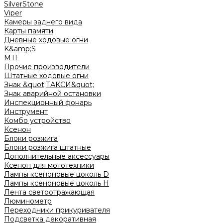
SilverStone
Viper
Камеры заднего вида
Карты памяти
Дневные ходовые огни
K&amp;S
MTF
Прочие производители
Штатные ходовые огни
Знак &quot;ТАКСИ&quot;
Знак аварийной остановки
Инспекционный фонарь
Инструмент
Комбо устройство
Ксенон
Блоки розжига
Блоки розжига штатные
Дополнительные аксессуары
Ксенон для мототехники
Лампы ксеноновые цоколь D
Лампы ксеноновые цоколь H
Лента светоотражающая
Люминометр
Переходники прикуривателя
Подсветка декоративная