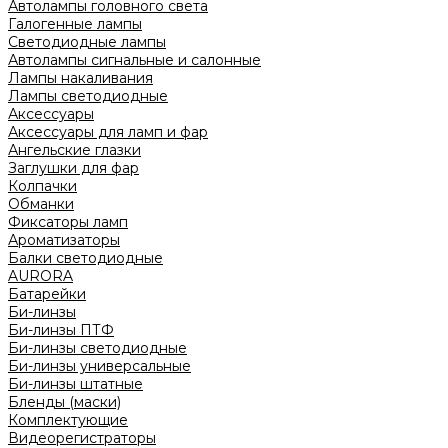
Автолампы головного света
Галогенные лампы
Светодиодные лампы
Автолампы сигнальные и салонные
Лампы накаливания
Лампы светодиодные
Аксессуары
Аксессуары для ламп и фар
Ангельские глазки
Заглушки для фар
Колпачки
Обманки
Фиксаторы ламп
Ароматизаторы
Балки светодиодные
AURORA
Батарейки
Би-линзы
Би-линзы ПТФ
Би-линзы светодиодные
Би-линзы универсальные
Би-линзы штатные
Бленды (маски)
Комплектующие
Видеорегистраторы