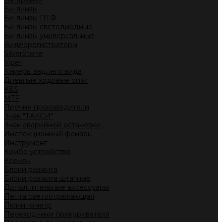
Батарейки
Би-линзы
Би-линзы ПТФ
Би-линзы светодиодные
Би-линзы универсальные
Видеорегистраторы
SilverStone
Viper
Камеры заднего вида
Дневные ходовые огни
K&S
MTF
Прочие производители
Знак "ТАКСИ"
Знак аварийной остановки
Инспекционный фонарь
Инструмент
Комбо устройство
Ксенон
Блоки розжига
Блоки розжига штатные
Дополнительные аксессуары
Лента светоотражающая
Люминометр
Переходники прикуривателя