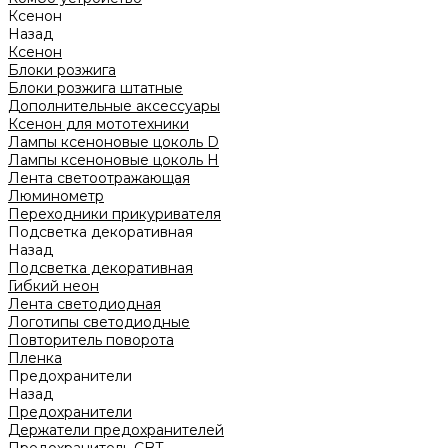
Ксенон
Назад
Ксенон
Блоки розжига
Блоки розжига штатные
Дополнительные аксессуары
Ксенон для мототехники
Лампы ксеноновые цоколь D
Лампы ксеноновые цоколь H
Лента светоотражающая
Люминометр
Переходники прикуривателя
Подсветка декоративная
Назад
Подсветка декоративная
Гибкий неон
Лента светодиодная
Логотипы светодиодные
Повторитель поворота
Пленка
Предохранители
Назад
Предохранители
Держатели предохранителей