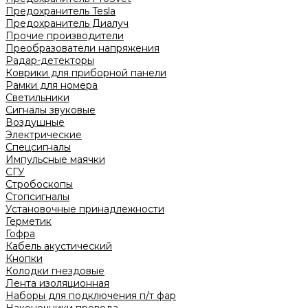
Предохранитель Tesla
Предохранитель Диалуч
Прочие производители
Преобразователи напряжения
Радар-детекторы
Коврики для приборной панели
Рамки для номера
Светильники
Сигналы звуковые
Воздушные
Электрические
Спецсигналы
Импульсные маячки
СГУ
Стробоскопы
Стопсигналы
Установочные принадлежности
Герметик
Гофра
Кабель акустический
Кнопки
Колодки гнездовые
Лента изоляционная
Наборы для подключения п/т фар