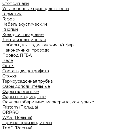
Стопсигналы
Установочные принадлежности
Герметик
Гофра
Кабель акустический
Кнопки
Колодки гнездовые
Лента изоляционная
Наборы для подключения п/т фар
Наконечники провода
Провод ПГВА
Реле
Скотч
Состав для ретрофита
Стяжки
Термоусадочная трубка
Фары дополнительные
Фары галогенные
Фары светодиодные
Фонари габаритные, маркерные, контурные
Fristom (Польша)
ORPRO
WAS (Польша)
Прочие производители
ТрАС (Россия)