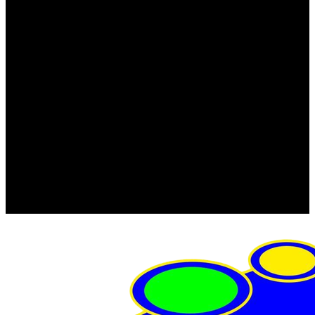
FRISTOM (Польша)
MTF
ORPRO
WAS (Польша)
РОССИЯ
Фонарь освещения номерного знака
Штатные фары и фонари
Щетки стеклоочистителя
Сервис
Акции
Компания
Отзывы
Политика конфиденциальности
Контакты
Помощь
Условия оплаты
Условия доставки