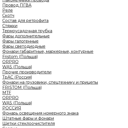
Наконечники провода
Провод ПГВА
Реле
Скотч
Состав для ретрофита
Стяжки
Термоусадочная трубка
Фары дополнительные
Фары галогенные
Фары светодиодные
Фонари габаритные, маркерные, контурные
Fristom (Польша)
ORPRO
WAS (Польша)
Прочие производители
ТрАС (Россия)
Фонари на грузовики, спецтехнику и прицепы
FRISTOM (Польша)
MTF
ORPRO
WAS (Польша)
РОССИЯ
Фонарь освещения номерного знака
Штатные фары и фонари
Щетки стеклоочистителя