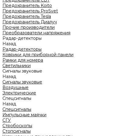
Предохранитель CBT
Предохранитель Koito
Предохранитель ProSvet
Предохранитель Tesla
Предохранитель Диалуч
Прочие производители
Преобразователи напряжения
Радар-детекторы
Назад
Радар-детекторы
Коврики для приборной панели
Рамки для номера
Светильники
Сигналы звуковые
Назад
Сигналы звуковые
Воздушные
Электрические
Спецсигналы
Назад
Спецсигналы
Импульсные маячки
СГУ
Стробоскопы
Стопсигналы