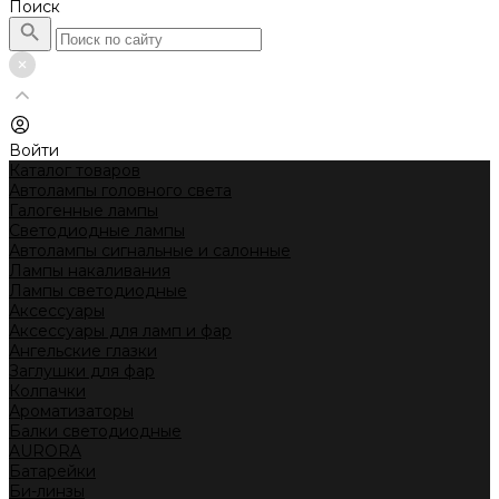
Поиск
Войти
Каталог товаров
Автолампы головного света
Галогенные лампы
Светодиодные лампы
Автолампы сигнальные и салонные
Лампы накаливания
Лампы светодиодные
Аксессуары
Аксессуары для ламп и фар
Ангельские глазки
Заглушки для фар
Колпачки
Ароматизаторы
Балки светодиодные
AURORA
Батарейки
Би-линзы