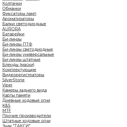
Колпачки
Обманки
Фиксаторы ламп
Ароматизаторы
Балки светодиодные
AURORA
Батарейки
Би-линзы
Би-линзы ПТФ
Би-линзы светодиодные
Би-линзы универсальные
Би-линзы штатные
Бленды (маски)
Комплектующие
Видеорегистраторы
SilverStone
Viper
Камеры заднего вида
Карты памяти
Дневные ходовые огни
K&S
MTF
Прочие производители
Штатные ходовые огни
Знак "ТАКСИ"