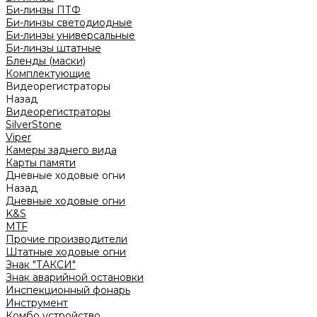
Би-линзы ПТФ
Би-линзы светодиодные
Би-линзы универсальные
Би-линзы штатные
Бленды (маски)
Комплектующие
Видеорегистраторы
Назад
Видеорегистраторы
SilverStone
Viper
Камеры заднего вида
Карты памяти
Дневные ходовые огни
Назад
Дневные ходовые огни
K&S
MTF
Прочие производители
Штатные ходовые огни
Знак "ТАКСИ"
Знак аварийной остановки
Инспекционный фонарь
Инструмент
Комбо устройство