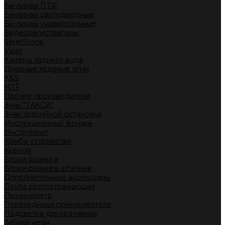
Би-линзы ПТФ
Би-линзы светодиодные
Би-линзы универсальные
Видеорегистраторы
SilverStone
Viper
Камеры заднего вида
Дневные ходовые огни
K&S
MTF
Прочие производители
Знак "ТАКСИ"
Знак аварийной остановки
Инспекционный фонарь
Инструмент
Комбо устройство
Ксенон
Блоки розжига
Блоки розжига штатные
Дополнительные аксессуары
Лента светоотражающая
Люминометр
Переходники прикуривателя
Подсветка декоративная
Гибкий неон