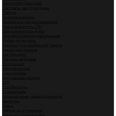
Лента светодиодная
Логотипы светодиодные
Пленка
Предохранители
Держатели предохранителей
Предохранитель CBT
Предохранитель Koito
Преобразователи напряжения
Радар-детекторы
Коврики для приборной панели
Рамки для номера
Светильники
Сигналы звуковые
Воздушные
Электрические
Спецсигналы
Импульсные маячки
СГУ
Стробоскопы
Стопсигналы
Установочные принадлежности
Герметик
Гофра
Кабель акустический
Фары дополнительные