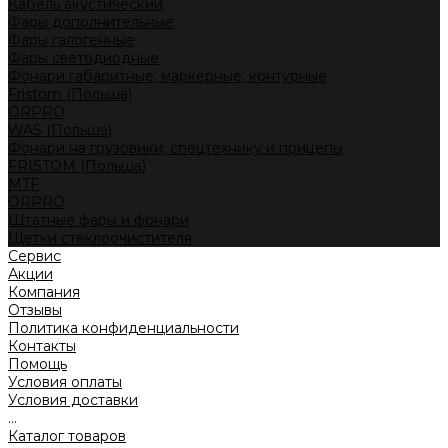
Кабель акустический
Фары дополнительные
Фары галогенные
Фары светодиодные
Фонари габаритные, маркерные, контурные
Fristom (Польша)
ORPRO
WAS (Польша)
Фонари на грузовики, спецтехнику и прицепы
FRISTOM (Польша)
MTF
ORPRO
Штатные фары и фонари
Щетки стеклоочистителя
Сервис
Акции
Компания
Отзывы
Политика конфиденциальности
Контакты
Помощь
Условия оплаты
Условия доставки
...
Каталог товаров