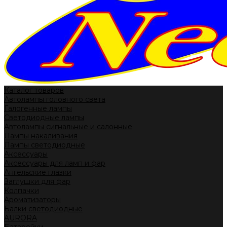
Каталог товаров
Автолампы головного света
Галогенные лампы
Светодиодные лампы
Автолампы сигнальные и салонные
Лампы накаливания
Лампы светодиодные
Аксессуары
Аксессуары для ламп и фар
Ангельские глазки
Заглушки для фар
Колпачки
Ароматизаторы
Балки светодиодные
AURORA