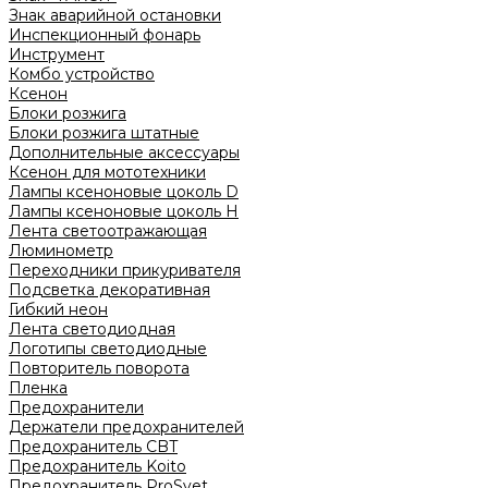
Знак аварийной остановки
Инспекционный фонарь
Инструмент
Комбо устройство
Ксенон
Блоки розжига
Блоки розжига штатные
Дополнительные аксессуары
Ксенон для мототехники
Лампы ксеноновые цоколь D
Лампы ксеноновые цоколь H
Лента светоотражающая
Люминометр
Переходники прикуривателя
Подсветка декоративная
Гибкий неон
Лента светодиодная
Логотипы светодиодные
Повторитель поворота
Пленка
Предохранители
Держатели предохранителей
Предохранитель CBT
Предохранитель Koito
Предохранитель ProSvet