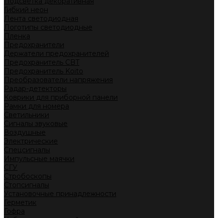
Подсветка декоративная
Гибкий неон
Лента светодиодная
Логотипы светодиодные
Пленка
Предохранители
Держатели предохранителей
Предохранитель CBT
Предохранитель Koito
Преобразователи напряжения
Радар-детекторы
Коврики для приборной панели
Рамки для номера
Светильники
Сигналы звуковые
Воздушные
Электрические
Спецсигналы
Импульсные маячки
СГУ
Стробоскопы
Стопсигналы
Установочные принадлежности
Герметик
Гофра