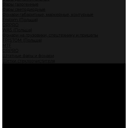
Фары галогенные
Фары светодиодные
Фонари габаритные, маркерные, контурные
Fristom (Польша)
ORPRO
WAS (Польша)
Фонари на грузовики, спецтехнику и прицепы
FRISTOM (Польша)
MTF
ORPRO
Штатные фары и фонари
Щетки стеклоочистителя
Сервис
Акции
Компания
Отзывы
Политика конфиденциальности
Контакты
Помощь
Условия оплаты
Условия доставки
...
Каталог товаров
Автолампы головного света
Галогенные лампы