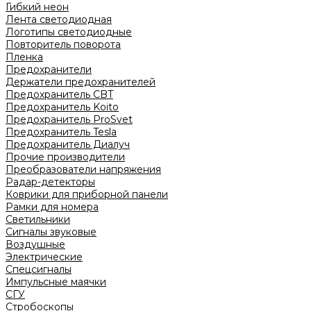
Гибкий неон
Лента светодиодная
Логотипы светодиодные
Повторитель поворота
Пленка
Предохранители
Держатели предохранителей
Предохранитель CBT
Предохранитель Koito
Предохранитель ProSvet
Предохранитель Tesla
Предохранитель Диалуч
Прочие производители
Преобразователи напряжения
Радар-детекторы
Коврики для приборной панели
Рамки для номера
Светильники
Сигналы звуковые
Воздушные
Электрические
Спецсигналы
Импульсные маячки
СГУ
Стробоскопы