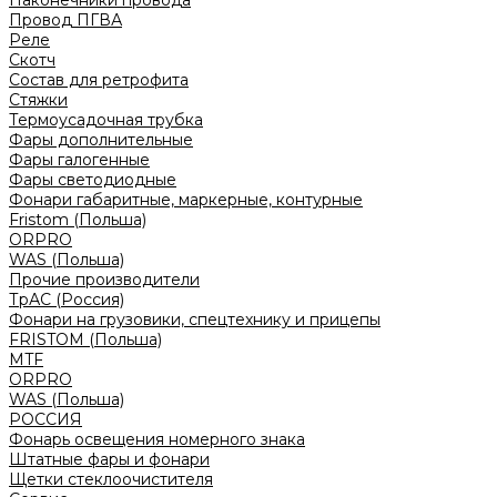
Наконечники провода
Провод ПГВА
Реле
Скотч
Состав для ретрофита
Стяжки
Термоусадочная трубка
Фары дополнительные
Фары галогенные
Фары светодиодные
Фонари габаритные, маркерные, контурные
Fristom (Польша)
ORPRO
WAS (Польша)
Прочие производители
ТрАС (Россия)
Фонари на грузовики, спецтехнику и прицепы
FRISTOM (Польша)
MTF
ORPRO
WAS (Польша)
РОССИЯ
Фонарь освещения номерного знака
Штатные фары и фонари
Щетки стеклоочистителя