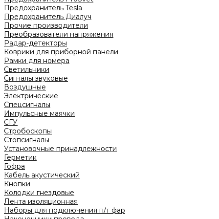
Предохранитель Tesla
Предохранитель Диалуч
Прочие производители
Преобразователи напряжения
Радар-детекторы
Коврики для приборной панели
Рамки для номера
Светильники
Сигналы звуковые
Воздушные
Электрические
Спецсигналы
Импульсные маячки
СГУ
Стробоскопы
Стопсигналы
Установочные принадлежности
Герметик
Гофра
Кабель акустический
Кнопки
Колодки гнездовые
Лента изоляционная
Наборы для подключения п/т фар