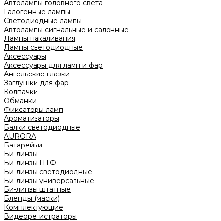
Автолампы головного света
Галогенные лампы
Светодиодные лампы
Автолампы сигнальные и салонные
Лампы накаливания
Лампы светодиодные
Аксессуары
Аксессуары для ламп и фар
Ангельские глазки
Заглушки для фар
Колпачки
Обманки
Фиксаторы ламп
Ароматизаторы
Балки светодиодные
AURORA
Батарейки
Би-линзы
Би-линзы ПТФ
Би-линзы светодиодные
Би-линзы универсальные
Би-линзы штатные
Бленды (маски)
Комплектующие
Видеорегистраторы