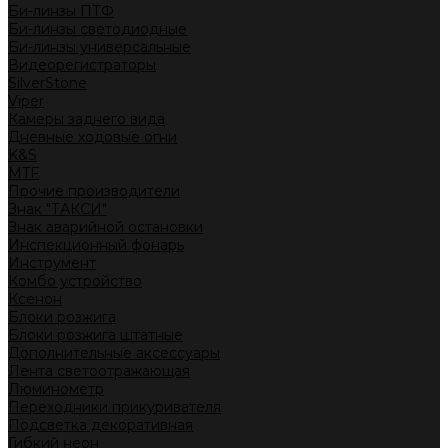
Би-линзы ПТФ
Би-линзы светодиодные
Би-линзы универсальные
Видеорегистраторы
SilverStone
Viper
Камеры заднего вида
Дневные ходовые огни
K&S
MTF
Прочие производители
Знак "ТАКСИ"
Знак аварийной остановки
Инспекционный фонарь
Инструмент
Комбо устройство
Ксенон
Блоки розжига
Блоки розжига штатные
Дополнительные аксессуары
Лента светоотражающая
Люминометр
Переходники прикуривателя
Подсветка декоративная
Гибкий неон