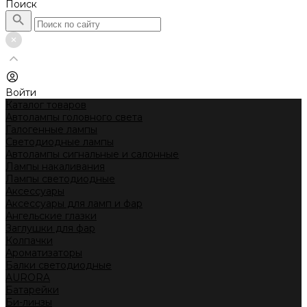
Поиск
Войти
Каталог товаров
Автолампы головного света
Галогенные лампы
Светодиодные лампы
Автолампы сигнальные и салонные
Лампы накаливания
Лампы светодиодные
Аксессуары
Аксессуары для ламп и фар
Ангельские глазки
Заглушки для фар
Колпачки
Ароматизаторы
Балки светодиодные
AURORA
Батарейки
Би-линзы