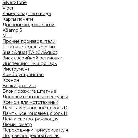
SilverStone
Viper
Камеры заднего вида
Карты памяти
Дневные ходовые огни
K&amp;S
MTF
Прочие производители
Штатные ходовые огни
Знак &quot;ТАКСИ&quot;
Знак аварийной остановки
Инспекционный фонарь
Инструмент
Комбо устройство
Ксенон
Блоки розжига
Блоки розжига штатные
Дополнительные аксессуары
Ксенон для мототехники
Лампы ксеноновые цоколь D
Лампы ксеноновые цоколь H
Лента светоотражающая
Люминометр
Переходники прикуривателя
Подсветка декоративная