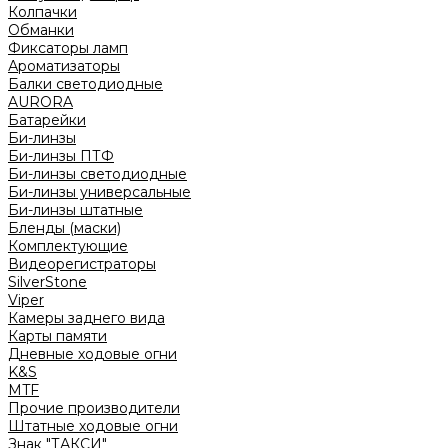
Колпачки
Обманки
Фиксаторы ламп
Ароматизаторы
Балки светодиодные
AURORA
Батарейки
Би-линзы
Би-линзы ПТФ
Би-линзы светодиодные
Би-линзы универсальные
Би-линзы штатные
Бленды (маски)
Комплектующие
Видеорегистраторы
SilverStone
Viper
Камеры заднего вида
Карты памяти
Дневные ходовые огни
K&S
MTF
Прочие производители
Штатные ходовые огни
Знак "ТАКСИ"