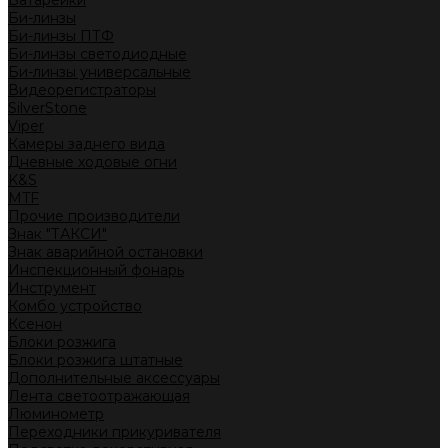
Батарейки
Би-линзы
Би-линзы ПТФ
Би-линзы светодиодные
Би-линзы универсальные
Видеорегистраторы
SilverStone
Viper
Камеры заднего вида
Дневные ходовые огни
K&S
MTF
Прочие производители
Знак "ТАКСИ"
Знак аварийной остановки
Инспекционный фонарь
Инструмент
Комбо устройство
Ксенон
Блоки розжига
Блоки розжига штатные
Дополнительные аксессуары
Лента светоотражающая
Люминометр
Переходники прикуривателя