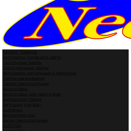
Каталог товаров
Автолампы головного света
Галогенные лампы
Светодиодные лампы
Автолампы сигнальные и салонные
Лампы накаливания
Лампы светодиодные
Аксессуары
Аксессуары для ламп и фар
Ангельские глазки
Заглушки для фар
Колпачки
Ароматизаторы
Балки светодиодные
AURORA