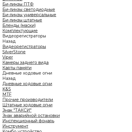
Би-линзы ПТФ
Би-линзы светодиодные
Би-линзы универсальные
Би-линзы штатные
Бленды (маски)
Комплектующие
Видеорегистраторы
Назад
Видеорегистраторы
SilverStone
Viper
Камеры заднего вида
Карты памяти
Дневные ходовые огни
Назад
Дневные ходовые огни
K&S
MTF
Прочие производители
Штатные ходовые огни
Знак "ТАКСИ"
Знак аварийной остановки
Инспекционный фонарь
Инструмент
Комбо устройство