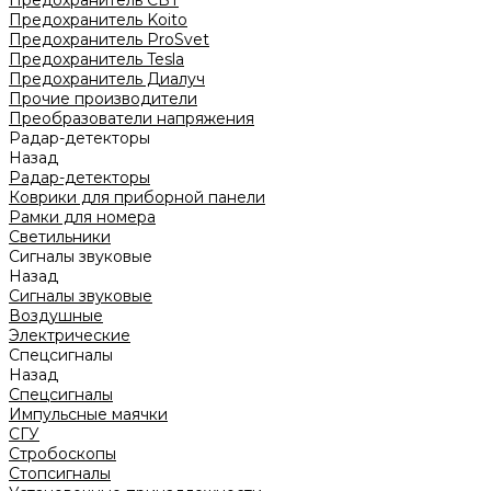
Предохранитель CBT
Предохранитель Koito
Предохранитель ProSvet
Предохранитель Tesla
Предохранитель Диалуч
Прочие производители
Преобразователи напряжения
Радар-детекторы
Назад
Радар-детекторы
Коврики для приборной панели
Рамки для номера
Светильники
Сигналы звуковые
Назад
Сигналы звуковые
Воздушные
Электрические
Спецсигналы
Назад
Спецсигналы
Импульсные маячки
СГУ
Стробоскопы
Стопсигналы