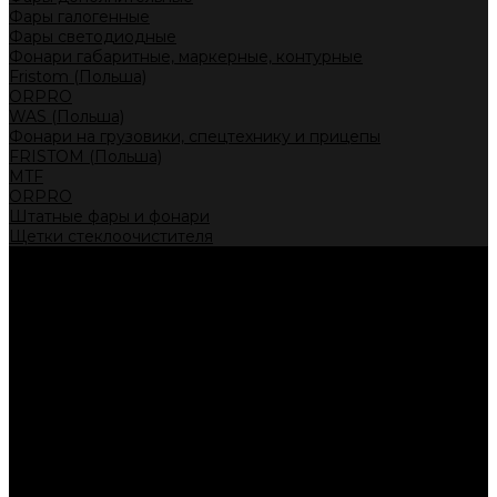
Фары галогенные
Фары светодиодные
Фонари габаритные, маркерные, контурные
Fristom (Польша)
ORPRO
WAS (Польша)
Фонари на грузовики, спецтехнику и прицепы
FRISTOM (Польша)
MTF
ORPRO
Штатные фары и фонари
Щетки стеклоочистителя
Сервис
Акции
Компания
Отзывы
Политика конфиденциальности
Контакты
Помощь
Условия оплаты
Условия доставки
...
Каталог товаров
Автолампы головного света
Галогенные лампы