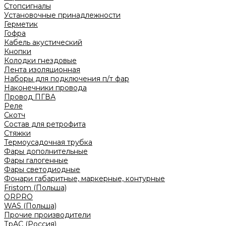
Стопсигналы
Установочные принадлежности
Герметик
Гофра
Кабель акустический
Кнопки
Колодки гнездовые
Лента изоляционная
Наборы для подключения п/т фар
Наконечники провода
Провод ПГВА
Реле
Скотч
Состав для ретрофита
Стяжки
Термоусадочная трубка
Фары дополнительные
Фары галогенные
Фары светодиодные
Фонари габаритные, маркерные, контурные
Fristom (Польша)
ORPRO
WAS (Польша)
Прочие производители
ТрАС (Россия)