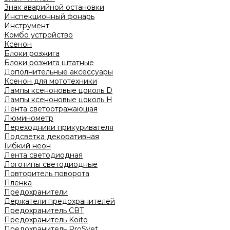
Знак аварийной остановки
Инспекционный фонарь
Инструмент
Комбо устройство
Ксенон
Блоки розжига
Блоки розжига штатные
Дополнительные аксессуары
Ксенон для мототехники
Лампы ксеноновые цоколь D
Лампы ксеноновые цоколь H
Лента светоотражающая
Люминометр
Переходники прикуривателя
Подсветка декоративная
Гибкий неон
Лента светодиодная
Логотипы светодиодные
Повторитель поворота
Пленка
Предохранители
Держатели предохранителей
Предохранитель CBT
Предохранитель Koito
Предохранитель ProSvet