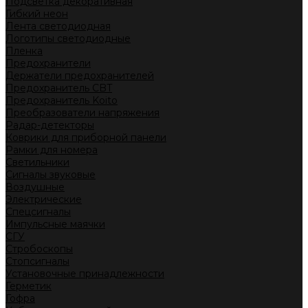
Подсветка декоративная
Гибкий неон
Лента светодиодная
Логотипы светодиодные
Пленка
Предохранители
Держатели предохранителей
Предохранитель CBT
Предохранитель Koito
Преобразователи напряжения
Радар-детекторы
Коврики для приборной панели
Рамки для номера
Светильники
Сигналы звуковые
Воздушные
Электрические
Спецсигналы
Импульсные маячки
СГУ
Стробоскопы
Стопсигналы
Установочные принадлежности
Герметик
Гофра