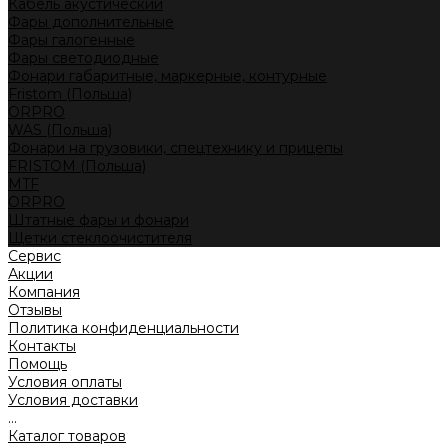
Кабель акустический
Фары дополнительные
Фары галогенные
Фары светодиодные
Фонари габаритные, маркерные, контурные
Fristom (Польша)
ORPRO
WAS (Польша)
Фонари на грузовики, спецтехнику и прицепы
FRISTOM (Польша)
MTF
ORPRO
Штатные фары и фонари
Щетки стеклоочистителя
Сервис
Акции
Компания
Отзывы
Политика конфиденциальности
Контакты
Помощь
Условия оплаты
Условия доставки
...
Каталог товаров