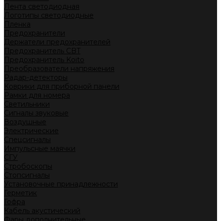
Лента светодиодная
Логотипы светодиодные
Пленка
Предохранители
Держатели предохранителей
Предохранитель CBT
Предохранитель Koito
Преобразователи напряжения
Радар-детекторы
Коврики для приборной панели
Рамки для номера
Светильники
Сигналы звуковые
Воздушные
Электрические
Спецсигналы
Импульсные маячки
СГУ
Стробоскопы
Стопсигналы
Установочные принадлежности
Герметик
Гофра
Кабель акустический
Фары дополнительные