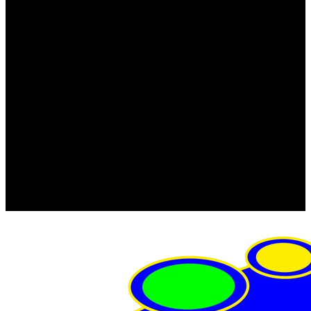
FRISTOM (Польша)
MTF
ORPRO
WAS (Польша)
РОССИЯ
Фонарь освещения номерного знака
Штатные фары и фонари
Щетки стеклоочистителя
Сервис
Акции
Компания
Отзывы
Политика конфиденциальности
Контакты
Помощь
Условия оплаты
Условия доставки