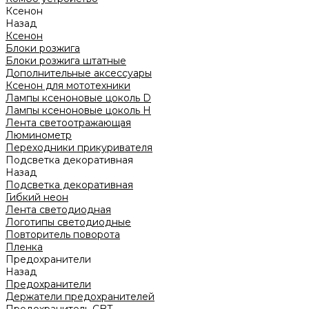
Ксенон
Назад
Ксенон
Блоки розжига
Блоки розжига штатные
Дополнительные аксессуары
Ксенон для мототехники
Лампы ксеноновые цоколь D
Лампы ксеноновые цоколь H
Лента светоотражающая
Люминометр
Переходники прикуривателя
Подсветка декоративная
Назад
Подсветка декоративная
Гибкий неон
Лента светодиодная
Логотипы светодиодные
Повторитель поворота
Пленка
Предохранители
Назад
Предохранители
Держатели предохранителей