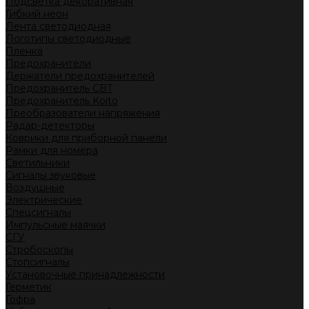
Подсветка декоративная
Гибкий неон
Лента светодиодная
Логотипы светодиодные
Пленка
Предохранители
Держатели предохранителей
Предохранитель CBT
Предохранитель Koito
Преобразователи напряжения
Радар-детекторы
Коврики для приборной панели
Рамки для номера
Светильники
Сигналы звуковые
Воздушные
Электрические
Спецсигналы
Импульсные маячки
СГУ
Стробоскопы
Стопсигналы
Установочные принадлежности
Герметик
Гофра