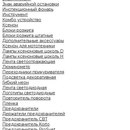
Знак аварийной остановки
Инспекционный фонарь
Инструмент
Комбо устройство
Ксенон
Блоки розжига
Блоки розжига штатные
Дополнительные аксессуары
Ксенон для мототехники
Лампы ксеноновые цоколь D
Лампы ксеноновые цоколь H
Лента светоотражающая
Люминометр
Переходники прикуривателя
Подсветка декоративная
Гибкий неон
Лента светодиодная
Логотипы светодиодные
Повторитель поворота
Пленка
Предохранители
Держатели предохранителей
Предохранитель CBT
Предохранитель Koito
Предохранитель ProSvet