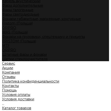
Кабель акустический
Фары дополнительные
Фары галогенные
Фары светодиодные
Фонари габаритные, маркерные, контурные
Fristom (Польша)
ORPRO
WAS (Польша)
Фонари на грузовики, спецтехнику и прицепы
FRISTOM (Польша)
MTF
ORPRO
Штатные фары и фонари
Щетки стеклоочистителя
Сервис
Акции
Компания
Отзывы
Политика конфиденциальности
Контакты
Помощь
Условия оплаты
Условия доставки
...
Каталог товаров