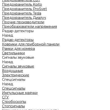
Предохранитель CBT
Предохранитель Koito
Предохранитель ProSvet
Предохранитель Tesla
Предохранитель Диалуч
Прочие производители
Преобразователи напряжения
Радар-детекторы
Назад
Радар-детекторы
Коврики для приборной панели
Рамки для номера
Светильники
Сигналы звуковые
Назад
Сигналы звуковые
Воздушные
Электрические
Спецсигналы
Назад
Спецсигналы
Импульсные маячки
СГУ
Стробоскопы
Стопсигналы