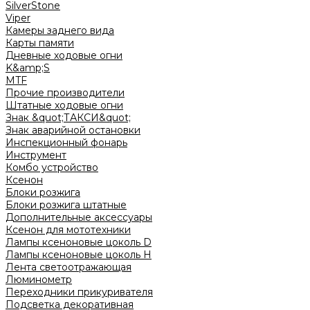
SilverStone
Viper
Камеры заднего вида
Карты памяти
Дневные ходовые огни
K&amp;S
MTF
Прочие производители
Штатные ходовые огни
Знак &quot;ТАКСИ&quot;
Знак аварийной остановки
Инспекционный фонарь
Инструмент
Комбо устройство
Ксенон
Блоки розжига
Блоки розжига штатные
Дополнительные аксессуары
Ксенон для мототехники
Лампы ксеноновые цоколь D
Лампы ксеноновые цоколь H
Лента светоотражающая
Люминометр
Переходники прикуривателя
Подсветка декоративная