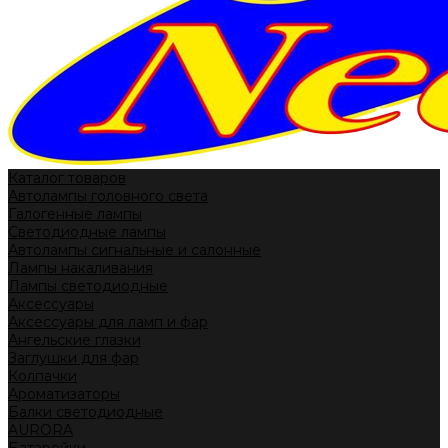
Каталог товаров
Автолампы головного света
Галогенные лампы
Светодиодные лампы
Автолампы сигнальные и салонные
Лампы накаливания
Лампы светодиодные
Аксессуары
Аксессуары для ламп и фар
Ангельские глазки
Заглушки для фар
Колпачки
Ароматизаторы
Балки светодиодные
AURORA