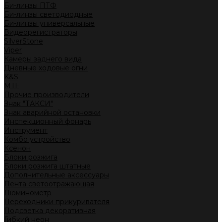
Би-линзы ПТФ
Би-линзы светодиодные
Би-линзы универсальные
Видеорегистраторы
SilverStone
Viper
Камеры заднего вида
Дневные ходовые огни
K&S
MTF
Прочие производители
Знак "ТАКСИ"
Знак аварийной остановки
Инспекционный фонарь
Инструмент
Комбо устройство
Ксенон
Блоки розжига
Блоки розжига штатные
Дополнительные аксессуары
Лента светоотражающая
Люминометр
Переходники прикуривателя
Подсветка декоративная
Гибкий неон