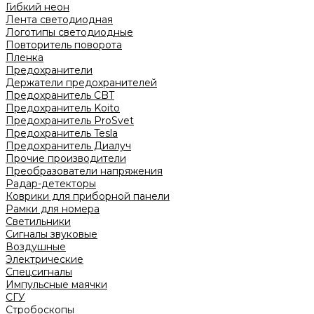
Гибкий неон
Лента светодиодная
Логотипы светодиодные
Повторитель поворота
Пленка
Предохранители
Держатели предохранителей
Предохранитель CBT
Предохранитель Koito
Предохранитель ProSvet
Предохранитель Tesla
Предохранитель Диалуч
Прочие производители
Преобразователи напряжения
Радар-детекторы
Коврики для приборной панели
Рамки для номера
Светильники
Сигналы звуковые
Воздушные
Электрические
Спецсигналы
Импульсные маячки
СГУ
Стробоскопы