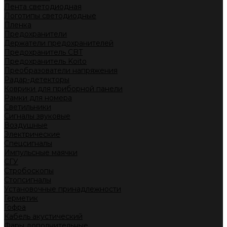
Лента светодиодная
Логотипы светодиодные
Пленка
Предохранители
Держатели предохранителей
Предохранитель CBT
Предохранитель Koito
Преобразователи напряжения
Радар-детекторы
Коврики для приборной панели
Рамки для номера
Светильники
Сигналы звуковые
Воздушные
Электрические
Спецсигналы
Импульсные маячки
СГУ
Стробоскопы
Стопсигналы
Установочные принадлежности
Герметик
Гофра
Кабель акустический
Фары дополнительные