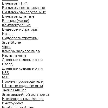
Би-линзы ПТФ
Би-линзы светодиодные
Би-линзы универсальные
Би-линзы штатные
Бленды (маски)
Комплектующие
Видеорегистраторы
Назад
Видеорегистраторы
SilverStone
Viper
Камеры заднего вида
Карты памяти
Дневные ходовые огни
Назад
Дневные ходовые огни
K&S
MTF
Прочие производители
Штатные ходовые огни
Знак "ТАКСИ"
Знак аварийной остановки
Инспекционный фонарь
Инструмент
Комбо устройство