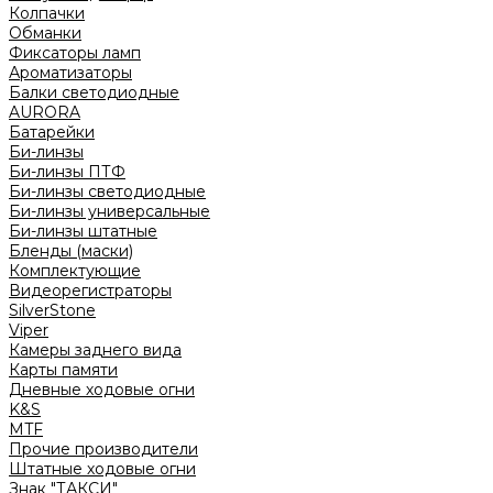
Колпачки
Обманки
Фиксаторы ламп
Ароматизаторы
Балки светодиодные
AURORA
Батарейки
Би-линзы
Би-линзы ПТФ
Би-линзы светодиодные
Би-линзы универсальные
Би-линзы штатные
Бленды (маски)
Комплектующие
Видеорегистраторы
SilverStone
Viper
Камеры заднего вида
Карты памяти
Дневные ходовые огни
K&S
MTF
Прочие производители
Штатные ходовые огни
Знак "ТАКСИ"