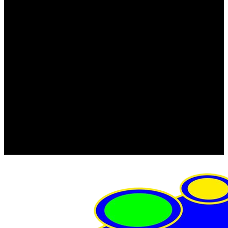
FRISTOM (Польша)
MTF
ORPRO
WAS (Польша)
РОССИЯ
Фонарь освещения номерного знака
Штатные фары и фонари
Щетки стеклоочистителя
Сервис
Акции
Компания
Отзывы
Политика конфиденциальности
Контакты
Помощь
Условия оплаты
Условия доставки