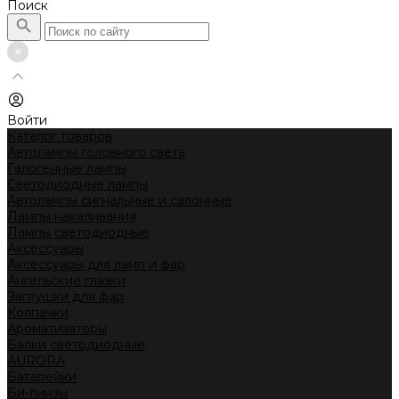
Поиск
Войти
Каталог товаров
Автолампы головного света
Галогенные лампы
Светодиодные лампы
Автолампы сигнальные и салонные
Лампы накаливания
Лампы светодиодные
Аксессуары
Аксессуары для ламп и фар
Ангельские глазки
Заглушки для фар
Колпачки
Ароматизаторы
Балки светодиодные
AURORA
Батарейки
Би-линзы