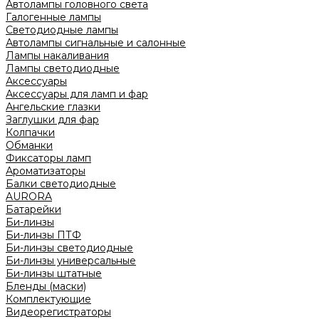
Автолампы головного света
Галогенные лампы
Светодиодные лампы
Автолампы сигнальные и салонные
Лампы накаливания
Лампы светодиодные
Аксессуары
Аксессуары для ламп и фар
Ангельские глазки
Заглушки для фар
Колпачки
Обманки
Фиксаторы ламп
Ароматизаторы
Балки светодиодные
AURORA
Батарейки
Би-линзы
Би-линзы ПТФ
Би-линзы светодиодные
Би-линзы универсальные
Би-линзы штатные
Бленды (маски)
Комплектующие
Видеорегистраторы