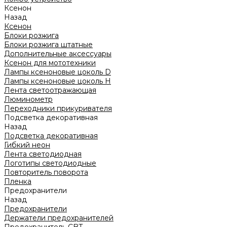
Ксенон
Назад
Ксенон
Блоки розжига
Блоки розжига штатные
Дополнительные аксессуары
Ксенон для мототехники
Лампы ксеноновые цоколь D
Лампы ксеноновые цоколь H
Лента светоотражающая
Люминометр
Переходники прикуривателя
Подсветка декоративная
Назад
Подсветка декоративная
Гибкий неон
Лента светодиодная
Логотипы светодиодные
Повторитель поворота
Пленка
Предохранители
Назад
Предохранители
Держатели предохранителей