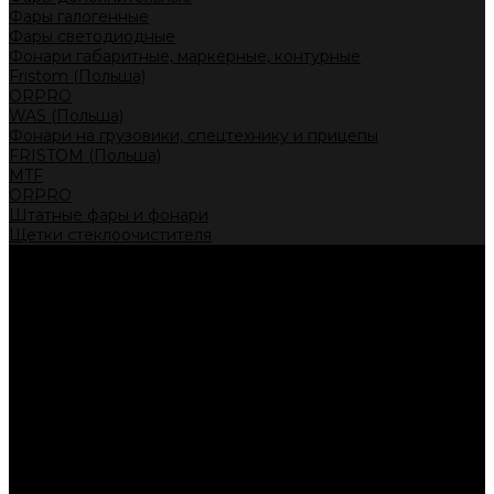
Фары галогенные
Фары светодиодные
Фонари габаритные, маркерные, контурные
Fristom (Польша)
ORPRO
WAS (Польша)
Фонари на грузовики, спецтехнику и прицепы
FRISTOM (Польша)
MTF
ORPRO
Штатные фары и фонари
Щетки стеклоочистителя
Сервис
Акции
Компания
Отзывы
Политика конфиденциальности
Контакты
Помощь
Условия оплаты
Условия доставки
...
Каталог товаров
Автолампы головного света
Галогенные лампы