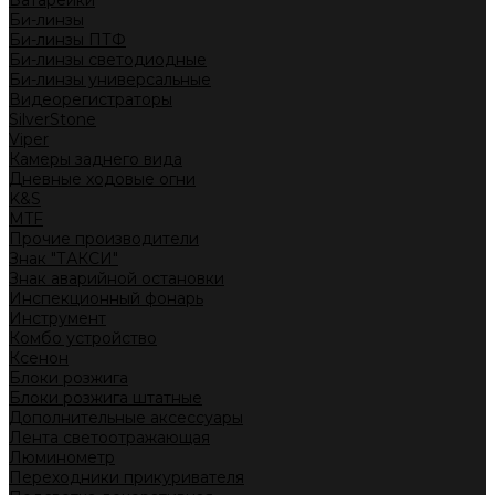
Батарейки
Би-линзы
Би-линзы ПТФ
Би-линзы светодиодные
Би-линзы универсальные
Видеорегистраторы
SilverStone
Viper
Камеры заднего вида
Дневные ходовые огни
K&S
MTF
Прочие производители
Знак "ТАКСИ"
Знак аварийной остановки
Инспекционный фонарь
Инструмент
Комбо устройство
Ксенон
Блоки розжига
Блоки розжига штатные
Дополнительные аксессуары
Лента светоотражающая
Люминометр
Переходники прикуривателя