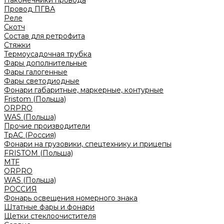
Наконечники провода
Провод ПГВА
Реле
Скотч
Состав для ретрофита
Стяжки
Термоусадочная трубка
Фары дополнительные
Фары галогенные
Фары светодиодные
Фонари габаритные, маркерные, контурные
Fristom (Польша)
ORPRO
WAS (Польша)
Прочие производители
ТрАС (Россия)
Фонари на грузовики, спецтехнику и прицепы
FRISTOM (Польша)
MTF
ORPRO
WAS (Польша)
РОССИЯ
Фонарь освещения номерного знака
Штатные фары и фонари
Щетки стеклоочистителя