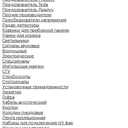
Предохранитель Tesla
Предохранитель Диалуч
Прочие производители
Преобразователи напряжения
Радар-детекторы
Коврики для приборной панели
Рамки для номера
Светильники
Сигналы звуковые
Воздушные
Электрические
Спецсигналы
Импульсные маячки
СГУ
Стробоскопы
Стопсигналы
Установочные принадлежности
Герметик
Гофра
Кабель акустический
Кнопки
Колодки гнездовые
Лента изоляционная
Наборы для подключения п/т фар