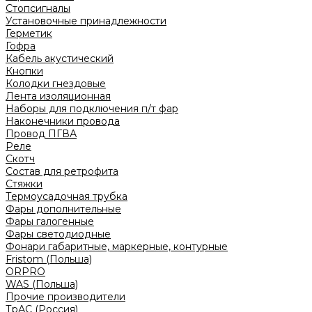
Стопсигналы
Установочные принадлежности
Герметик
Гофра
Кабель акустический
Кнопки
Колодки гнездовые
Лента изоляционная
Наборы для подключения п/т фар
Наконечники провода
Провод ПГВА
Реле
Скотч
Состав для ретрофита
Стяжки
Термоусадочная трубка
Фары дополнительные
Фары галогенные
Фары светодиодные
Фонари габаритные, маркерные, контурные
Fristom (Польша)
ORPRO
WAS (Польша)
Прочие производители
ТрАС (Россия)