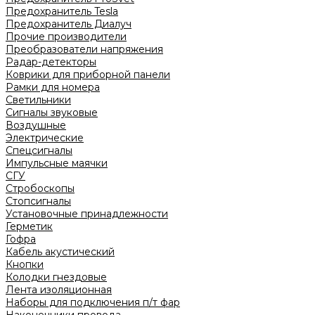
Предохранитель Tesla
Предохранитель Диалуч
Прочие производители
Преобразователи напряжения
Радар-детекторы
Коврики для приборной панели
Рамки для номера
Светильники
Сигналы звуковые
Воздушные
Электрические
Спецсигналы
Импульсные маячки
СГУ
Стробоскопы
Стопсигналы
Установочные принадлежности
Герметик
Гофра
Кабель акустический
Кнопки
Колодки гнездовые
Лента изоляционная
Наборы для подключения п/т фар