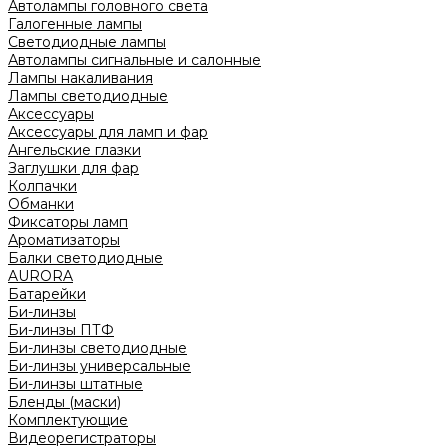
Автолампы головного света
Галогенные лампы
Светодиодные лампы
Автолампы сигнальные и салонные
Лампы накаливания
Лампы светодиодные
Аксессуары
Аксессуары для ламп и фар
Ангельские глазки
Заглушки для фар
Колпачки
Обманки
Фиксаторы ламп
Ароматизаторы
Балки светодиодные
AURORA
Батарейки
Би-линзы
Би-линзы ПТФ
Би-линзы светодиодные
Би-линзы универсальные
Би-линзы штатные
Бленды (маски)
Комплектующие
Видеорегистраторы