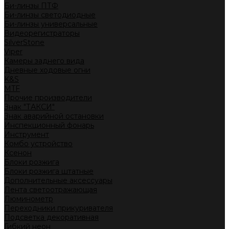
Би-линзы ПТФ
Би-линзы светодиодные
Би-линзы универсальные
Видеорегистраторы
SilverStone
Viper
Камеры заднего вида
Дневные ходовые огни
K&S
MTF
Прочие производители
Знак "ТАКСИ"
Знак аварийной остановки
Инспекционный фонарь
Инструмент
Комбо устройство
Ксенон
Блоки розжига
Блоки розжига штатные
Дополнительные аксессуары
Лента светоотражающая
Люминометр
Переходники прикуривателя
Подсветка декоративная
Гибкий неон