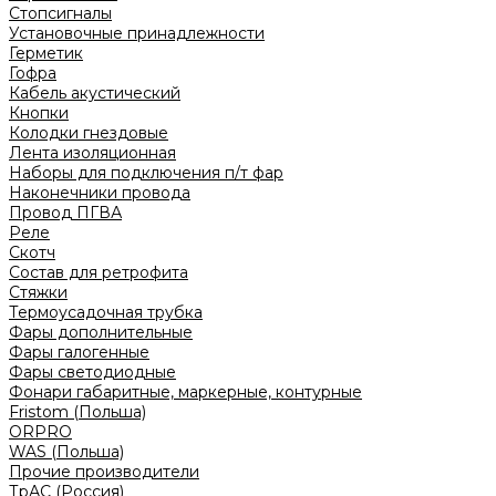
Стопсигналы
Установочные принадлежности
Герметик
Гофра
Кабель акустический
Кнопки
Колодки гнездовые
Лента изоляционная
Наборы для подключения п/т фар
Наконечники провода
Провод ПГВА
Реле
Скотч
Состав для ретрофита
Стяжки
Термоусадочная трубка
Фары дополнительные
Фары галогенные
Фары светодиодные
Фонари габаритные, маркерные, контурные
Fristom (Польша)
ORPRO
WAS (Польша)
Прочие производители
ТрАС (Россия)