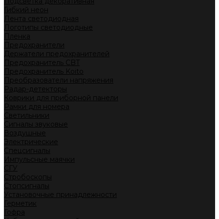
Подсветка декоративная
Гибкий неон
Лента светодиодная
Логотипы светодиодные
Пленка
Предохранители
Держатели предохранителей
Предохранитель CBT
Предохранитель Koito
Преобразователи напряжения
Радар-детекторы
Коврики для приборной панели
Рамки для номера
Светильники
Сигналы звуковые
Воздушные
Электрические
Спецсигналы
Импульсные маячки
СГУ
Стробоскопы
Стопсигналы
Установочные принадлежности
Герметик
Гофра