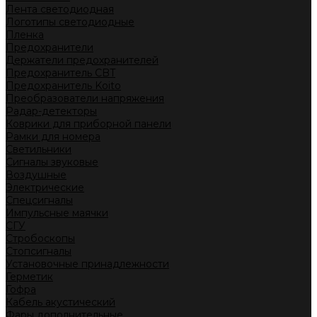
Лента светодиодная
Логотипы светодиодные
Пленка
Предохранители
Держатели предохранителей
Предохранитель CBT
Предохранитель Koito
Преобразователи напряжения
Радар-детекторы
Коврики для приборной панели
Рамки для номера
Светильники
Сигналы звуковые
Воздушные
Электрические
Спецсигналы
Импульсные маячки
СГУ
Стробоскопы
Стопсигналы
Установочные принадлежности
Герметик
Гофра
Кабель акустический
Фары дополнительные