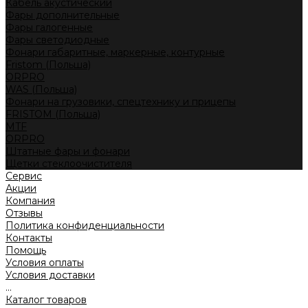
Кабель акустический
Фары дополнительные
Фары галогенные
Фары светодиодные
Фонари габаритные, маркерные, контурные
Fristom (Польша)
ORPRO
WAS (Польша)
Фонари на грузовики, спецтехнику и прицепы
FRISTOM (Польша)
MTF
ORPRO
Штатные фары и фонари
Щетки стеклоочистителя
Сервис
Акции
Компания
Отзывы
Политика конфиденциальности
Контакты
Помощь
Условия оплаты
Условия доставки
...
Каталог товаров