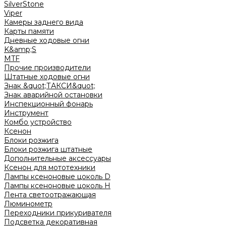
SilverStone
Viper
Камеры заднего вида
Карты памяти
Дневные ходовые огни
K&amp;S
MTF
Прочие производители
Штатные ходовые огни
Знак &quot;ТАКСИ&quot;
Знак аварийной остановки
Инспекционный фонарь
Инструмент
Комбо устройство
Ксенон
Блоки розжига
Блоки розжига штатные
Дополнительные аксессуары
Ксенон для мототехники
Лампы ксеноновые цоколь D
Лампы ксеноновые цоколь H
Лента светоотражающая
Люминометр
Переходники прикуривателя
Подсветка декоративная