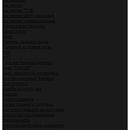
Батарейки
Би-линзы
Би-линзы ПТФ
Би-линзы светодиодные
Би-линзы универсальные
Видеорегистраторы
SilverStone
Viper
Камеры заднего вида
Дневные ходовые огни
K&S
MTF
Прочие производители
Знак "ТАКСИ"
Знак аварийной остановки
Инспекционный фонарь
Инструмент
Комбо устройство
Ксенон
Блоки розжига
Блоки розжига штатные
Дополнительные аксессуары
Лента светоотражающая
Люминометр
Переходники прикуривателя