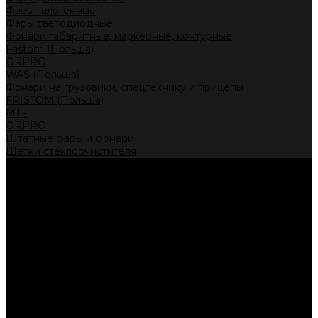
Фары галогенные
Фары светодиодные
Фонари габаритные, маркерные, контурные
Fristom (Польша)
ORPRO
WAS (Польша)
Фонари на грузовики, спецтехнику и прицепы
FRISTOM (Польша)
MTF
ORPRO
Штатные фары и фонари
Щетки стеклоочистителя
Сервис
Акции
Компания
Отзывы
Политика конфиденциальности
Контакты
Помощь
Условия оплаты
Условия доставки
...
Каталог товаров
Автолампы головного света
Галогенные лампы