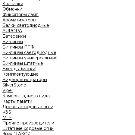
Колпачки
Обманки
Фиксаторы ламп
Ароматизаторы
Балки светодиодные
AURORA
Батарейки
Би-линзы
Би-линзы ПТФ
Би-линзы светодиодные
Би-линзы универсальные
Би-линзы штатные
Бленды (маски)
Комплектующие
Видеорегистраторы
SilverStone
Viper
Камеры заднего вида
Карты памяти
Дневные ходовые огни
K&S
MTF
Прочие производители
Штатные ходовые огни
Знак "ТАКСИ"