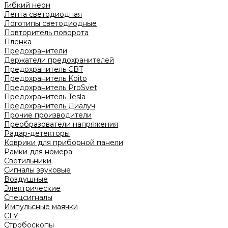
Гибкий неон
Лента светодиодная
Логотипы светодиодные
Повторитель поворота
Пленка
Предохранители
Держатели предохранителей
Предохранитель CBT
Предохранитель Koito
Предохранитель ProSvet
Предохранитель Tesla
Предохранитель Диалуч
Прочие производители
Преобразователи напряжения
Радар-детекторы
Коврики для приборной панели
Рамки для номера
Светильники
Сигналы звуковые
Воздушные
Электрические
Спецсигналы
Импульсные маячки
СГУ
Стробоскопы