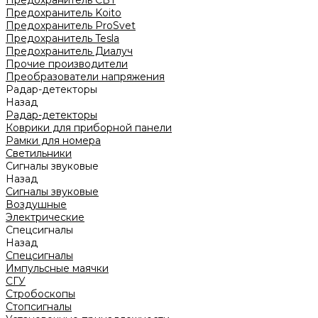
Предохранитель CBT
Предохранитель Koito
Предохранитель ProSvet
Предохранитель Tesla
Предохранитель Диалуч
Прочие производители
Преобразователи напряжения
Радар-детекторы
Назад
Радар-детекторы
Коврики для приборной панели
Рамки для номера
Светильники
Сигналы звуковые
Назад
Сигналы звуковые
Воздушные
Электрические
Спецсигналы
Назад
Спецсигналы
Импульсные маячки
СГУ
Стробоскопы
Стопсигналы