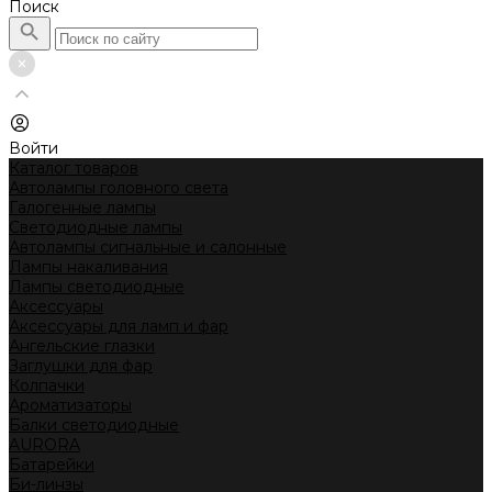
Поиск
Войти
Каталог товаров
Автолампы головного света
Галогенные лампы
Светодиодные лампы
Автолампы сигнальные и салонные
Лампы накаливания
Лампы светодиодные
Аксессуары
Аксессуары для ламп и фар
Ангельские глазки
Заглушки для фар
Колпачки
Ароматизаторы
Балки светодиодные
AURORA
Батарейки
Би-линзы