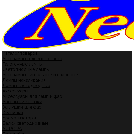
Каталог товаров
Автолампы головного света
Галогенные лампы
Светодиодные лампы
Автолампы сигнальные и салонные
Лампы накаливания
Лампы светодиодные
Аксессуары
Аксессуары для ламп и фар
Ангельские глазки
Заглушки для фар
Колпачки
Ароматизаторы
Балки светодиодные
AURORA