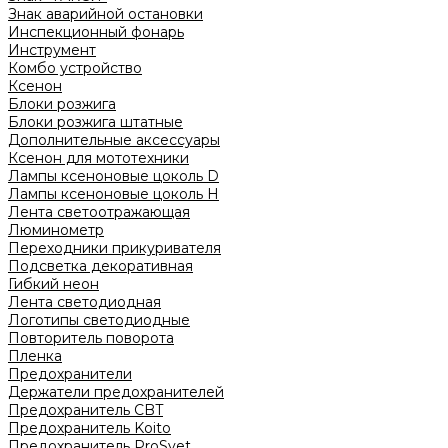
Знак аварийной остановки
Инспекционный фонарь
Инструмент
Комбо устройство
Ксенон
Блоки розжига
Блоки розжига штатные
Дополнительные аксессуары
Ксенон для мототехники
Лампы ксеноновые цоколь D
Лампы ксеноновые цоколь H
Лента светоотражающая
Люминометр
Переходники прикуривателя
Подсветка декоративная
Гибкий неон
Лента светодиодная
Логотипы светодиодные
Повторитель поворота
Пленка
Предохранители
Держатели предохранителей
Предохранитель CBT
Предохранитель Koito
Предохранитель ProSvet