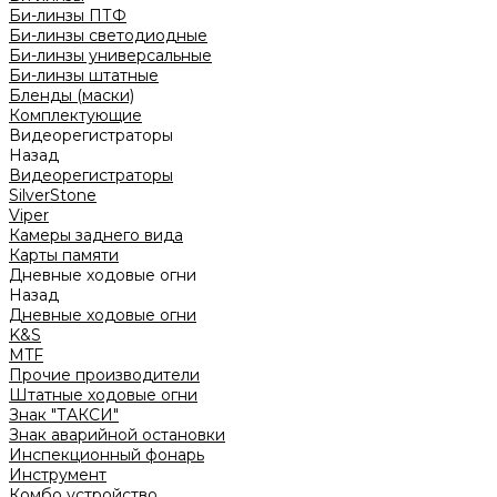
Би-линзы ПТФ
Би-линзы светодиодные
Би-линзы универсальные
Би-линзы штатные
Бленды (маски)
Комплектующие
Видеорегистраторы
Назад
Видеорегистраторы
SilverStone
Viper
Камеры заднего вида
Карты памяти
Дневные ходовые огни
Назад
Дневные ходовые огни
K&S
MTF
Прочие производители
Штатные ходовые огни
Знак "ТАКСИ"
Знак аварийной остановки
Инспекционный фонарь
Инструмент
Комбо устройство