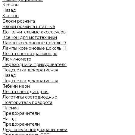
Ксенон
Назад
Ксенон
Блоки розжига
Блоки розжига штатные
Дополнительные аксессуары
Ксенон для мототехники
Лампы ксеноновые цоколь D
Лампы ксеноновые цоколь H
Лента светоотражающая
Люминометр
Переходники прикуривателя
Подсветка декоративная
Назад
Подсветка декоративная
Гибкий неон
Лента светодиодная
Логотипы светодиодные
Повторитель поворота
Пленка
Предохранители
Назад
Предохранители
Держатели предохранителей