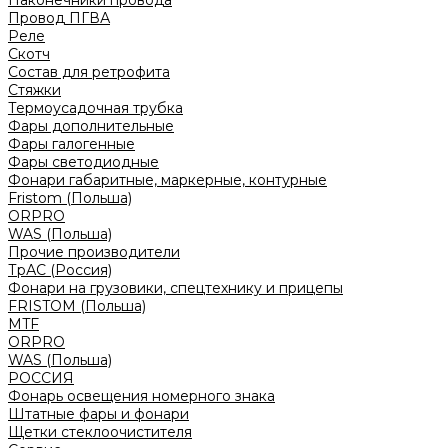
Наконечники провода
Провод ПГВА
Реле
Скотч
Состав для ретрофита
Стяжки
Термоусадочная трубка
Фары дополнительные
Фары галогенные
Фары светодиодные
Фонари габаритные, маркерные, контурные
Fristom (Польша)
ORPRO
WAS (Польша)
Прочие производители
ТрАС (Россия)
Фонари на грузовики, спецтехнику и прицепы
FRISTOM (Польша)
MTF
ORPRO
WAS (Польша)
РОССИЯ
Фонарь освещения номерного знака
Штатные фары и фонари
Щетки стеклоочистителя