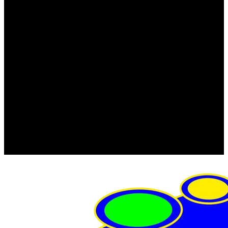
FRISTOM (Польша)
MTF
ORPRO
WAS (Польша)
РОССИЯ
Фонарь освещения номерного знака
Штатные фары и фонари
Щетки стеклоочистителя
Сервис
Акции
Компания
Отзывы
Политика конфиденциальности
Контакты
Помощь
Условия оплаты
Условия доставки