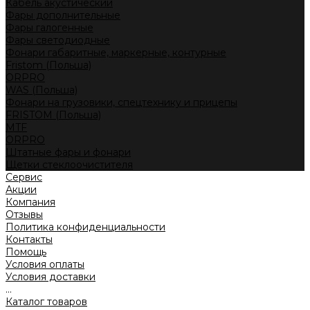
Кабель акустический
Фары дополнительные
Фары галогенные
Фары светодиодные
Фонари габаритные, маркерные, контурные
Fristom (Польша)
ORPRO
WAS (Польша)
Фонари на грузовики, спецтехнику и прицепы
FRISTOM (Польша)
MTF
ORPRO
Штатные фары и фонари
Щетки стеклоочистителя
Сервис
Акции
Компания
Отзывы
Политика конфиденциальности
Контакты
Помощь
Условия оплаты
Условия доставки
...
Каталог товаров