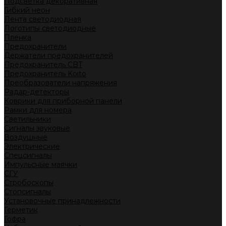
Подсветка декоративная
Гибкий неон
Лента светодиодная
Логотипы светодиодные
Пленка
Предохранители
Держатели предохранителей
Предохранитель CBT
Предохранитель Koito
Преобразователи напряжения
Радар-детекторы
Коврики для приборной панели
Рамки для номера
Светильники
Сигналы звуковые
Воздушные
Электрические
Спецсигналы
Импульсные маячки
СГУ
Стробоскопы
Стопсигналы
Установочные принадлежности
Герметик
Гофра