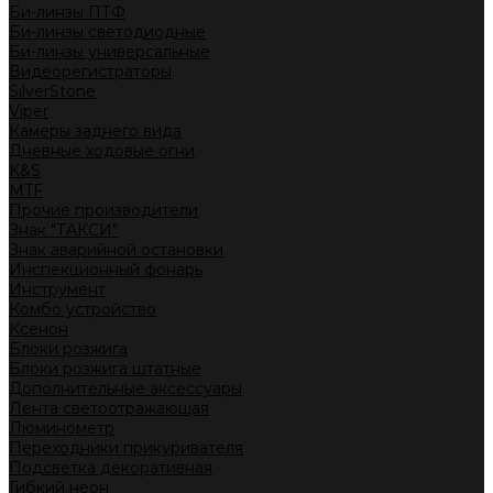
Би-линзы ПТФ
Би-линзы светодиодные
Би-линзы универсальные
Видеорегистраторы
SilverStone
Viper
Камеры заднего вида
Дневные ходовые огни
K&S
MTF
Прочие производители
Знак "ТАКСИ"
Знак аварийной остановки
Инспекционный фонарь
Инструмент
Комбо устройство
Ксенон
Блоки розжига
Блоки розжига штатные
Дополнительные аксессуары
Лента светоотражающая
Люминометр
Переходники прикуривателя
Подсветка декоративная
Гибкий неон