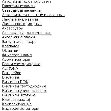
Автолампы головного света
Галогенные лампы
Светодиодные лампы
Автолампы сигнальные и салонные
Лампы накаливания
Лампы светодиодные
Аксессуары
Аксессуары для ламп и фар
Ангельские глазки
Заглушки для фар
Колпачки
Обманки
Фиксаторы ламп
Ароматизаторы
Балки светодиодные
AURORA
Батарейки
Би-линзы
Би-линзы ПТФ
Би-линзы светодиодные
Би-линзы универсальные
Би-линзы штатные
Бленды (маски)
Комплектующие
Видеорегистраторы