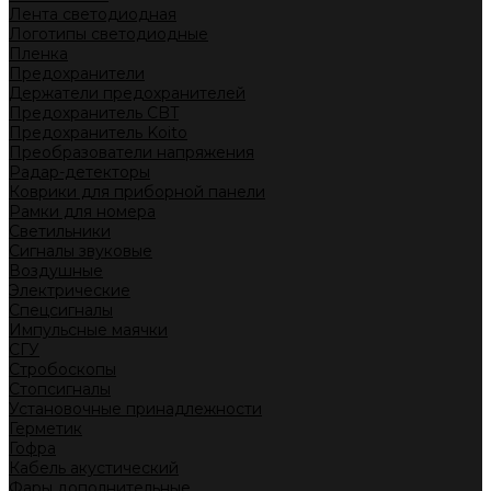
Лента светодиодная
Логотипы светодиодные
Пленка
Предохранители
Держатели предохранителей
Предохранитель CBT
Предохранитель Koito
Преобразователи напряжения
Радар-детекторы
Коврики для приборной панели
Рамки для номера
Светильники
Сигналы звуковые
Воздушные
Электрические
Спецсигналы
Импульсные маячки
СГУ
Стробоскопы
Стопсигналы
Установочные принадлежности
Герметик
Гофра
Кабель акустический
Фары дополнительные