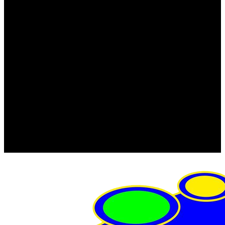
FRISTOM (Польша)
MTF
ORPRO
WAS (Польша)
РОССИЯ
Фонарь освещения номерного знака
Штатные фары и фонари
Щетки стеклоочистителя
Сервис
Акции
Компания
Отзывы
Политика конфиденциальности
Контакты
Помощь
Условия оплаты
Условия доставки