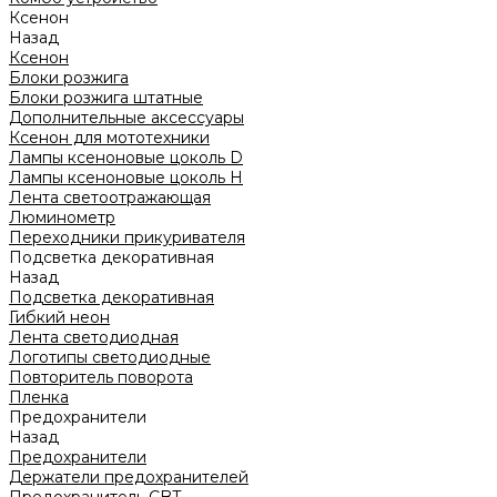
Ксенон
Назад
Ксенон
Блоки розжига
Блоки розжига штатные
Дополнительные аксессуары
Ксенон для мототехники
Лампы ксеноновые цоколь D
Лампы ксеноновые цоколь H
Лента светоотражающая
Люминометр
Переходники прикуривателя
Подсветка декоративная
Назад
Подсветка декоративная
Гибкий неон
Лента светодиодная
Логотипы светодиодные
Повторитель поворота
Пленка
Предохранители
Назад
Предохранители
Держатели предохранителей