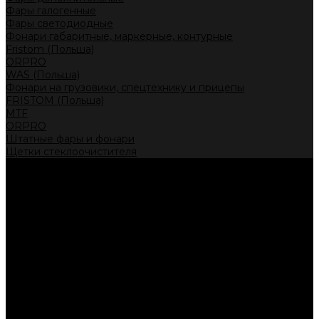
Фары галогенные
Фары светодиодные
Фонари габаритные, маркерные, контурные
Fristom (Польша)
ORPRO
WAS (Польша)
Фонари на грузовики, спецтехнику и прицепы
FRISTOM (Польша)
MTF
ORPRO
Штатные фары и фонари
Щетки стеклоочистителя
Сервис
Акции
Компания
Отзывы
Политика конфиденциальности
Контакты
Помощь
Условия оплаты
Условия доставки
...
Каталог товаров
Автолампы головного света
Галогенные лампы