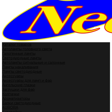
Каталог товаров
Автолампы головного света
Галогенные лампы
Светодиодные лампы
Автолампы сигнальные и салонные
Лампы накаливания
Лампы светодиодные
Аксессуары
Аксессуары для ламп и фар
Ангельские глазки
Заглушки для фар
Колпачки
Ароматизаторы
Балки светодиодные
AURORA