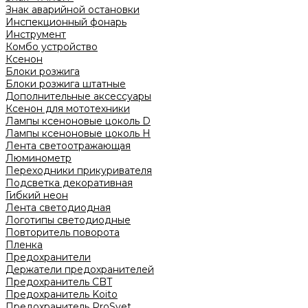
Знак аварийной остановки
Инспекционный фонарь
Инструмент
Комбо устройство
Ксенон
Блоки розжига
Блоки розжига штатные
Дополнительные аксессуары
Ксенон для мототехники
Лампы ксеноновые цоколь D
Лампы ксеноновые цоколь H
Лента светоотражающая
Люминометр
Переходники прикуривателя
Подсветка декоративная
Гибкий неон
Лента светодиодная
Логотипы светодиодные
Повторитель поворота
Пленка
Предохранители
Держатели предохранителей
Предохранитель CBT
Предохранитель Koito
Предохранитель ProSvet