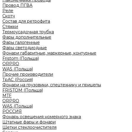
Наконечники провода
Провод ПГВА
Реле
Скотч
Состав для ретрофита
Стяжки
Термоусадочная трубка
Фары дополнительные
Фары галогенные
Фары светодиодные
Фонари габаритные, маркерные, контурные
Fristom (Польша)
ORPRO
WAS (Польша)
Прочие производители
ТрАС (Россия)
Фонари на грузовики, спецтехнику и прицепы
FRISTOM (Польша)
MTF
ORPRO
WAS (Польша)
РОССИЯ
Фонарь освещения номерного знака
Штатные фары и фонари
Щетки стеклоочистителя