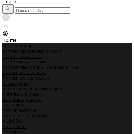
Поиск
Войти
Каталог товаров
Автолампы головного света
Галогенные лампы
Светодиодные лампы
Автолампы сигнальные и салонные
Лампы накаливания
Лампы светодиодные
Аксессуары
Аксессуары для ламп и фар
Ангельские глазки
Заглушки для фар
Колпачки
Ароматизаторы
Балки светодиодные
AURORA
Батарейки
Би-линзы