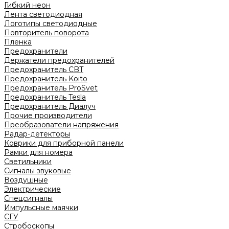
Гибкий неон
Лента светодиодная
Логотипы светодиодные
Повторитель поворота
Пленка
Предохранители
Держатели предохранителей
Предохранитель CBT
Предохранитель Koito
Предохранитель ProSvet
Предохранитель Tesla
Предохранитель Диалуч
Прочие производители
Преобразователи напряжения
Радар-детекторы
Коврики для приборной панели
Рамки для номера
Светильники
Сигналы звуковые
Воздушные
Электрические
Спецсигналы
Импульсные маячки
СГУ
Стробоскопы