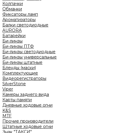
Колпачки
Обманки
Фиксаторы ламп
Ароматизаторы
Балки светодиодные
AURORA
Батарейки
Би-линзы
Би-линзы ПТФ
Би-линзы светодиодные
Би-линзы универсальные
Би-линзы штатные
Бленды (маски)
Комплектующие
Видеорегистраторы
SilverStone
Viper
Камеры заднего вида
Карты памяти
Дневные ходовые огни
K&S
MTF
Прочие производители
Штатные ходовые огни
Знак "ТАКСИ"