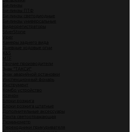
Батарейки
Би-линзы
Би-линзы ПТФ
Би-линзы светодиодные
Би-линзы универсальные
Видеорегистраторы
SilverStone
Viper
Камеры заднего вида
Дневные ходовые огни
K&S
MTF
Прочие производители
Знак "ТАКСИ"
Знак аварийной остановки
Инспекционный фонарь
Инструмент
Комбо устройство
Ксенон
Блоки розжига
Блоки розжига штатные
Дополнительные аксессуары
Лента светоотражающая
Люминометр
Переходники прикуривателя