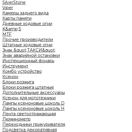
SilverStone
Viper
Камеры заднего вида
Карты памяти
Дневные ходовые огни
K&amp;S
MTF
Прочие производители
Штатные ходовые огни
Знак &quot;ТАКСИ&quot;
Знак аварийной остановки
Инспекционный фонарь
Инструмент
Комбо устройство
Ксенон
Блоки розжига
Блоки розжига штатные
Дополнительные аксессуары
Ксенон для мототехники
Лампы ксеноновые цоколь D
Лампы ксеноновые цоколь H
Лента светоотражающая
Люминометр
Переходники прикуривателя
Подсветка декоративная