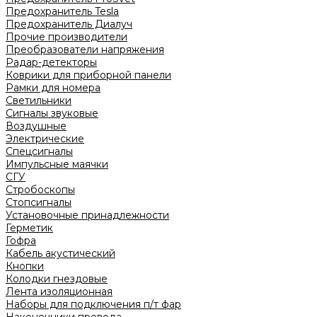
Предохранитель Tesla
Предохранитель Диалуч
Прочие производители
Преобразователи напряжения
Радар-детекторы
Коврики для приборной панели
Рамки для номера
Светильники
Сигналы звуковые
Воздушные
Электрические
Спецсигналы
Импульсные маячки
СГУ
Стробоскопы
Стопсигналы
Установочные принадлежности
Герметик
Гофра
Кабель акустический
Кнопки
Колодки гнездовые
Лента изоляционная
Наборы для подключения п/т фар