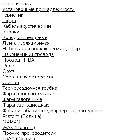
Стопсигналы
Установочные принадлежности
Герметик
Гофра
Кабель акустический
Кнопки
Колодки гнездовые
Лента изоляционная
Наборы для подключения п/т фар
Наконечники провода
Провод ПГВА
Реле
Скотч
Состав для ретрофита
Стяжки
Термоусадочная трубка
Фары дополнительные
Фары галогенные
Фары светодиодные
Фонари габаритные, маркерные, контурные
Fristom (Польша)
ORPRO
WAS (Польша)
Прочие производители
ТрАС (Россия)