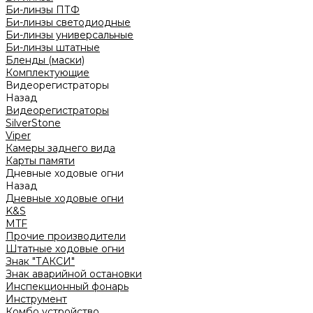
Би-линзы ПТФ
Би-линзы светодиодные
Би-линзы универсальные
Би-линзы штатные
Бленды (маски)
Комплектующие
Видеорегистраторы
Назад
Видеорегистраторы
SilverStone
Viper
Камеры заднего вида
Карты памяти
Дневные ходовые огни
Назад
Дневные ходовые огни
K&S
MTF
Прочие производители
Штатные ходовые огни
Знак "ТАКСИ"
Знак аварийной остановки
Инспекционный фонарь
Инструмент
Комбо устройство