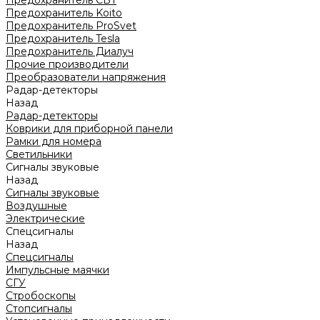
Предохранитель CBT
Предохранитель Koito
Предохранитель ProSvet
Предохранитель Tesla
Предохранитель Диалуч
Прочие производители
Преобразователи напряжения
Радар-детекторы
Назад
Радар-детекторы
Коврики для приборной панели
Рамки для номера
Светильники
Сигналы звуковые
Назад
Сигналы звуковые
Воздушные
Электрические
Спецсигналы
Назад
Спецсигналы
Импульсные маячки
СГУ
Стробоскопы
Стопсигналы