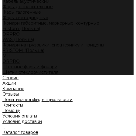
Кабель акустический
Фары дополнительные
Фары галогенные
Фары светодиодные
Фонари габаритные, маркерные, контурные
Fristom (Польша)
ORPRO
WAS (Польша)
Фонари на грузовики, спецтехнику и прицепы
FRISTOM (Польша)
MTF
ORPRO
Штатные фары и фонари
Щетки стеклоочистителя
Сервис
Акции
Компания
Отзывы
Политика конфиденциальности
Контакты
Помощь
Условия оплаты
Условия доставки
...
Каталог товаров