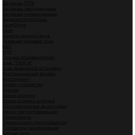
Би-линзы ПТФ
Би-линзы светодиодные
Би-линзы универсальные
Видеорегистраторы
SilverStone
Viper
Камеры заднего вида
Дневные ходовые огни
K&S
MTF
Прочие производители
Знак "ТАКСИ"
Знак аварийной остановки
Инспекционный фонарь
Инструмент
Комбо устройство
Ксенон
Блоки розжига
Блоки розжига штатные
Дополнительные аксессуары
Лента светоотражающая
Люминометр
Переходники прикуривателя
Подсветка декоративная
Гибкий неон