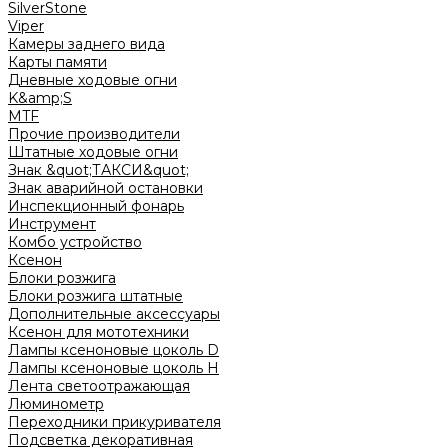
SilverStone
Viper
Камеры заднего вида
Карты памяти
Дневные ходовые огни
K&amp;S
MTF
Прочие производители
Штатные ходовые огни
Знак &quot;ТАКСИ&quot;
Знак аварийной остановки
Инспекционный фонарь
Инструмент
Комбо устройство
Ксенон
Блоки розжига
Блоки розжига штатные
Дополнительные аксессуары
Ксенон для мототехники
Лампы ксеноновые цоколь D
Лампы ксеноновые цоколь H
Лента светоотражающая
Люминометр
Переходники прикуривателя
Подсветка декоративная