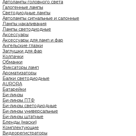
Автолампы головного света
Галогенные лампы
Светодиодные лампы
Автолампы сигнальные и салонные
Лампы накаливания
Лампы светодиодные
Аксессуары
Аксессуары для ламп и фар
Ангельские глазки
Заглушки для фар
Колпачки
Обманки
Фиксаторы ламп
Ароматизаторы
Балки светодиодные
AURORA
Батарейки
Би-линзы
Би-линзы ПТФ
Би-линзы светодиодные
Би-линзы универсальные
Би-линзы штатные
Бленды (маски)
Комплектующие
Видеорегистраторы