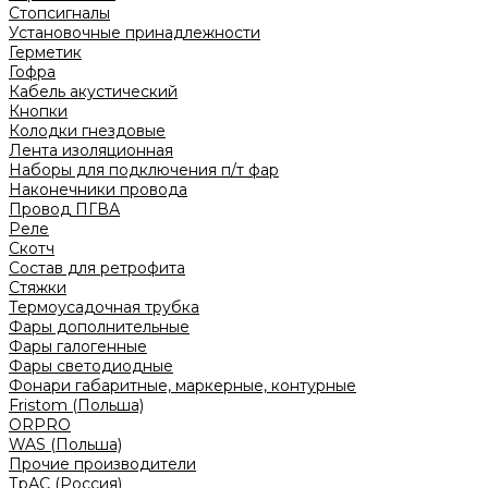
Стопсигналы
Установочные принадлежности
Герметик
Гофра
Кабель акустический
Кнопки
Колодки гнездовые
Лента изоляционная
Наборы для подключения п/т фар
Наконечники провода
Провод ПГВА
Реле
Скотч
Состав для ретрофита
Стяжки
Термоусадочная трубка
Фары дополнительные
Фары галогенные
Фары светодиодные
Фонари габаритные, маркерные, контурные
Fristom (Польша)
ORPRO
WAS (Польша)
Прочие производители
ТрАС (Россия)