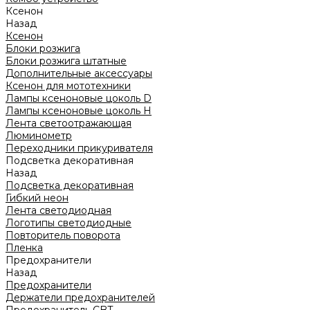
Ксенон
Назад
Ксенон
Блоки розжига
Блоки розжига штатные
Дополнительные аксессуары
Ксенон для мототехники
Лампы ксеноновые цоколь D
Лампы ксеноновые цоколь H
Лента светоотражающая
Люминометр
Переходники прикуривателя
Подсветка декоративная
Назад
Подсветка декоративная
Гибкий неон
Лента светодиодная
Логотипы светодиодные
Повторитель поворота
Пленка
Предохранители
Назад
Предохранители
Держатели предохранителей