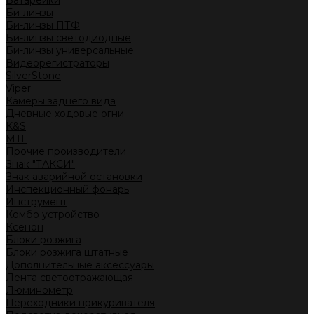
Батарейки
Би-линзы
Би-линзы ПТФ
Би-линзы светодиодные
Би-линзы универсальные
Видеорегистраторы
SilverStone
Viper
Камеры заднего вида
Дневные ходовые огни
K&S
MTF
Прочие производители
Знак "ТАКСИ"
Знак аварийной остановки
Инспекционный фонарь
Инструмент
Комбо устройство
Ксенон
Блоки розжига
Блоки розжига штатные
Дополнительные аксессуары
Лента светоотражающая
Люминометр
Переходники прикуривателя