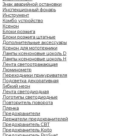
Знак аварийной остановки
Инспекционный фонарь
Инструмент
Комбо устройство
Ксенон
Блоки розжига
Блоки розжига штатные
Дополнительные аксессуары
Ксенон для мототехники
Лампы ксеноновые цоколь D
Лампы ксеноновые цоколь H
Лента светоотражающая
Люминометр
Переходники прикуривателя
Подсветка декоративная
Гибкий неон
Лента светодиодная
Логотипы светодиодные
Повторитель поворота
Пленка
Предохранители
Держатели предохранителей
Предохранитель CBT
Предохранитель Koito
Предохранитель ProSvet