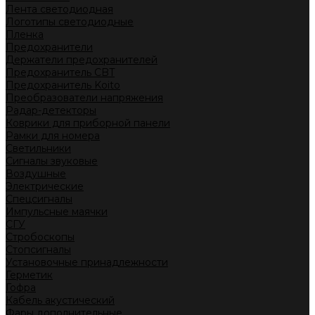
Лента светодиодная
Логотипы светодиодные
Пленка
Предохранители
Держатели предохранителей
Предохранитель CBT
Предохранитель Koito
Преобразователи напряжения
Радар-детекторы
Коврики для приборной панели
Рамки для номера
Светильники
Сигналы звуковые
Воздушные
Электрические
Спецсигналы
Импульсные маячки
СГУ
Стробоскопы
Стопсигналы
Установочные принадлежности
Герметик
Гофра
Кабель акустический
Фары дополнительные