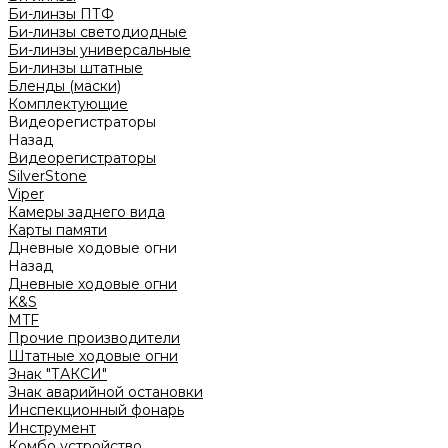
Би-линзы ПТФ
Би-линзы светодиодные
Би-линзы универсальные
Би-линзы штатные
Бленды (маски)
Комплектующие
Видеорегистраторы
Назад
Видеорегистраторы
SilverStone
Viper
Камеры заднего вида
Карты памяти
Дневные ходовые огни
Назад
Дневные ходовые огни
K&S
MTF
Прочие производители
Штатные ходовые огни
Знак "ТАКСИ"
Знак аварийной остановки
Инспекционный фонарь
Инструмент
Комбо устройство