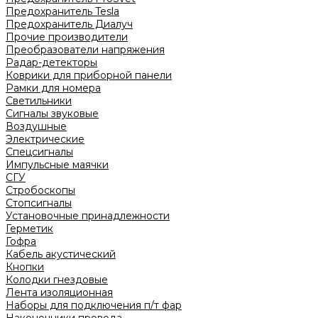
Предохранитель Tesla
Предохранитель Диалуч
Прочие производители
Преобразователи напряжения
Радар-детекторы
Коврики для приборной панели
Рамки для номера
Светильники
Сигналы звуковые
Воздушные
Электрические
Спецсигналы
Импульсные маячки
СГУ
Стробоскопы
Стопсигналы
Установочные принадлежности
Герметик
Гофра
Кабель акустический
Кнопки
Колодки гнездовые
Лента изоляционная
Наборы для подключения п/т фар