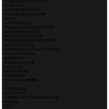
Подсветка декоративная
Гибкий неон
Лента светодиодная
Логотипы светодиодные
Пленка
Предохранители
Держатели предохранителей
Предохранитель CBT
Предохранитель Koito
Преобразователи напряжения
Радар-детекторы
Коврики для приборной панели
Рамки для номера
Светильники
Сигналы звуковые
Воздушные
Электрические
Спецсигналы
Импульсные маячки
СГУ
Стробоскопы
Стопсигналы
Установочные принадлежности
Герметик
Гофра