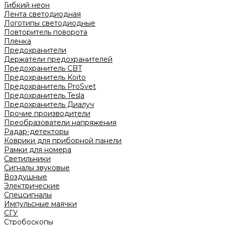
Гибкий неон
Лента светодиодная
Логотипы светодиодные
Повторитель поворота
Пленка
Предохранители
Держатели предохранителей
Предохранитель CBT
Предохранитель Koito
Предохранитель ProSvet
Предохранитель Tesla
Предохранитель Диалуч
Прочие производители
Преобразователи напряжения
Радар-детекторы
Коврики для приборной панели
Рамки для номера
Светильники
Сигналы звуковые
Воздушные
Электрические
Спецсигналы
Импульсные маячки
СГУ
Стробоскопы