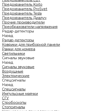
Предохранитель CBT
Предохранитель Koito
Предохранитель ProSvet
Предохранитель Tesla
Предохранитель Диалуч
Прочие производители
Преобразователи напряжения
Радар-детекторы
Назад
Радар-детекторы
Коврики для приборной панели
Рамки для номера
Светильники
Сигналы звуковые
Назад
Сигналы звуковые
Воздушные
Электрические
Спецсигналы
Назад
Спецсигналы
Импульсные маячки
СГУ
Стробоскопы
Стопсигналы