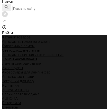
Поиск
Войти
Каталог товаров
Автолампы головного света
Галогенные лампы
Светодиодные лампы
Автолампы сигнальные и салонные
Лампы накаливания
Лампы светодиодные
Аксессуары
Аксессуары для ламп и фар
Ангельские глазки
Заглушки для фар
Колпачки
Ароматизаторы
Балки светодиодные
AURORA
Батарейки
Би-линзы