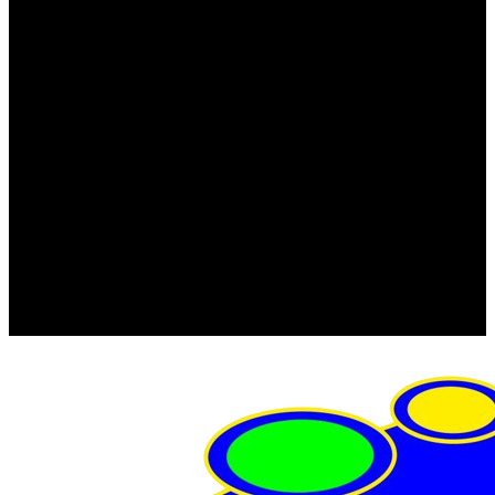
FRISTOM (Польша)
MTF
ORPRO
WAS (Польша)
РОССИЯ
Фонарь освещения номерного знака
Штатные фары и фонари
Щетки стеклоочистителя
Сервис
Акции
Компания
Отзывы
Политика конфиденциальности
Контакты
Помощь
Условия оплаты
Условия доставки