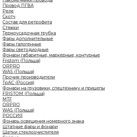
Наконечники провода
Провод ПГВА
Реле
Скотч
Состав для ретрофита
Стяжки
Термоусадочная трубка
Фары дополнительные
Фары галогенные
Фары светодиодные
Фонари габаритные, маркерные, контурные
Fristom (Польша)
ORPRO
WAS (Польша)
Прочие производители
ТрАС (Россия)
Фонари на грузовики, спецтехнику и прицепы
FRISTOM (Польша)
MTF
ORPRO
WAS (Польша)
РОССИЯ
Фонарь освещения номерного знака
Штатные фары и фонари
Щетки стеклоочистителя