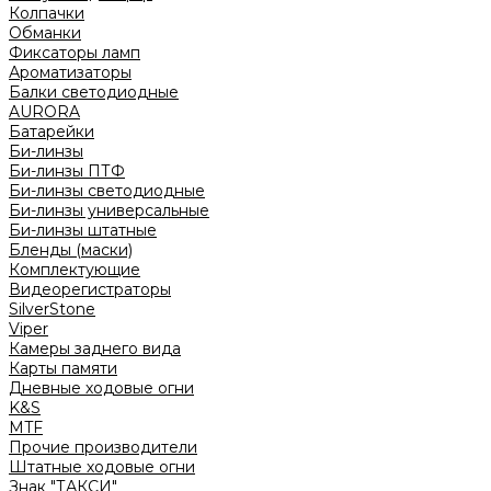
Колпачки
Обманки
Фиксаторы ламп
Ароматизаторы
Балки светодиодные
AURORA
Батарейки
Би-линзы
Би-линзы ПТФ
Би-линзы светодиодные
Би-линзы универсальные
Би-линзы штатные
Бленды (маски)
Комплектующие
Видеорегистраторы
SilverStone
Viper
Камеры заднего вида
Карты памяти
Дневные ходовые огни
K&S
MTF
Прочие производители
Штатные ходовые огни
Знак "ТАКСИ"