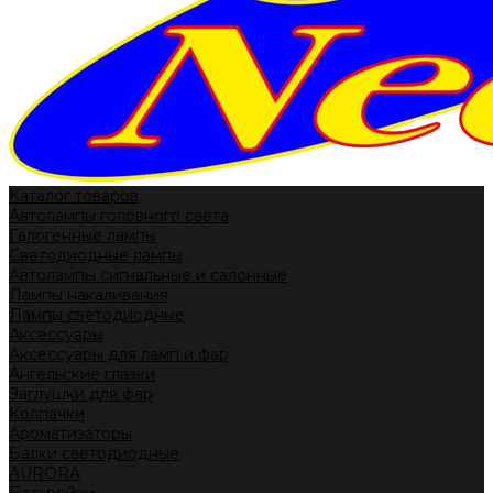
Каталог товаров
Автолампы головного света
Галогенные лампы
Светодиодные лампы
Автолампы сигнальные и салонные
Лампы накаливания
Лампы светодиодные
Аксессуары
Аксессуары для ламп и фар
Ангельские глазки
Заглушки для фар
Колпачки
Ароматизаторы
Балки светодиодные
AURORA