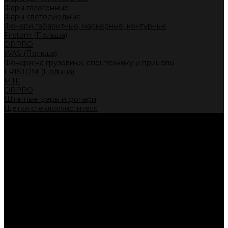
Фары галогенные
Фары светодиодные
Фонари габаритные, маркерные, контурные
Fristom (Польша)
ORPRO
WAS (Польша)
Фонари на грузовики, спецтехнику и прицепы
FRISTOM (Польша)
MTF
ORPRO
Штатные фары и фонари
Щетки стеклоочистителя
Сервис
Акции
Компания
Отзывы
Политика конфиденциальности
Контакты
Помощь
Условия оплаты
Условия доставки
...
Каталог товаров
Автолампы головного света
Галогенные лампы