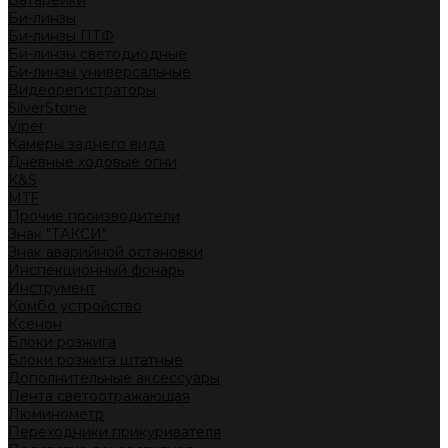
Батарейки
Би-линзы
Би-линзы ПТФ
Би-линзы светодиодные
Би-линзы универсальные
Видеорегистраторы
SilverStone
Viper
Камеры заднего вида
Дневные ходовые огни
K&S
MTF
Прочие производители
Знак "ТАКСИ"
Знак аварийной остановки
Инспекционный фонарь
Инструмент
Комбо устройство
Ксенон
Блоки розжига
Блоки розжига штатные
Дополнительные аксессуары
Лента светоотражающая
Люминометр
Переходники прикуривателя