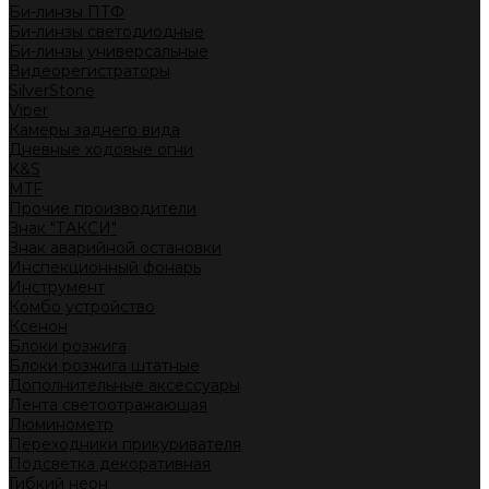
Би-линзы ПТФ
Би-линзы светодиодные
Би-линзы универсальные
Видеорегистраторы
SilverStone
Viper
Камеры заднего вида
Дневные ходовые огни
K&S
MTF
Прочие производители
Знак "ТАКСИ"
Знак аварийной остановки
Инспекционный фонарь
Инструмент
Комбо устройство
Ксенон
Блоки розжига
Блоки розжига штатные
Дополнительные аксессуары
Лента светоотражающая
Люминометр
Переходники прикуривателя
Подсветка декоративная
Гибкий неон