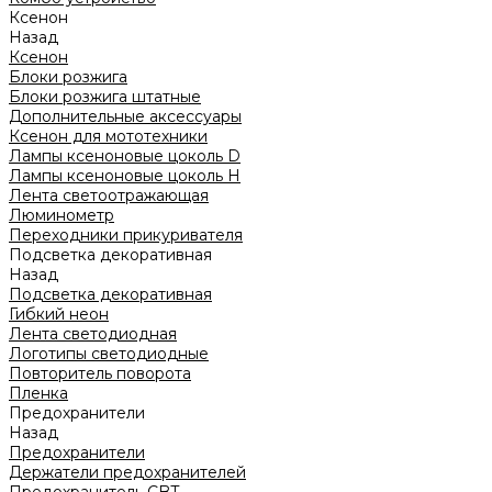
Ксенон
Назад
Ксенон
Блоки розжига
Блоки розжига штатные
Дополнительные аксессуары
Ксенон для мототехники
Лампы ксеноновые цоколь D
Лампы ксеноновые цоколь H
Лента светоотражающая
Люминометр
Переходники прикуривателя
Подсветка декоративная
Назад
Подсветка декоративная
Гибкий неон
Лента светодиодная
Логотипы светодиодные
Повторитель поворота
Пленка
Предохранители
Назад
Предохранители
Держатели предохранителей