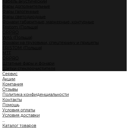
Кабель акустический
Фары дополнительные
Фары галогенные
Фары светодиодные
Фонари габаритные, маркерные, контурные
Fristom (Польша)
ORPRO
WAS (Польша)
Фонари на грузовики, спецтехнику и прицепы
FRISTOM (Польша)
MTF
ORPRO
Штатные фары и фонари
Щетки стеклоочистителя
Сервис
Акции
Компания
Отзывы
Политика конфиденциальности
Контакты
Помощь
Условия оплаты
Условия доставки
...
Каталог товаров