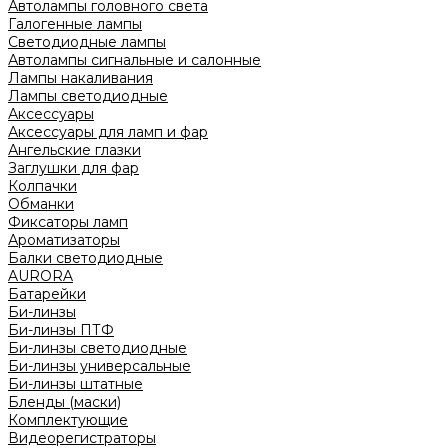
Автолампы головного света
Галогенные лампы
Светодиодные лампы
Автолампы сигнальные и салонные
Лампы накаливания
Лампы светодиодные
Аксессуары
Аксессуары для ламп и фар
Ангельские глазки
Заглушки для фар
Колпачки
Обманки
Фиксаторы ламп
Ароматизаторы
Балки светодиодные
AURORA
Батарейки
Би-линзы
Би-линзы ПТФ
Би-линзы светодиодные
Би-линзы универсальные
Би-линзы штатные
Бленды (маски)
Комплектующие
Видеорегистраторы