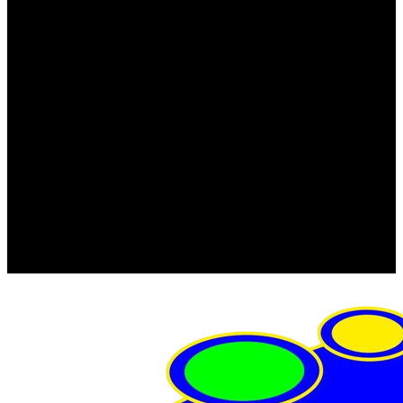
FRISTOM (Польша)
MTF
ORPRO
WAS (Польша)
РОССИЯ
Фонарь освещения номерного знака
Штатные фары и фонари
Щетки стеклоочистителя
Сервис
Акции
Компания
Отзывы
Политика конфиденциальности
Контакты
Помощь
Условия оплаты
Условия доставки