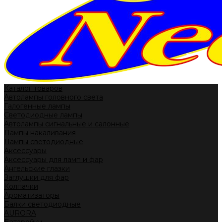
Каталог товаров
Автолампы головного света
Галогенные лампы
Светодиодные лампы
Автолампы сигнальные и салонные
Лампы накаливания
Лампы светодиодные
Аксессуары
Аксессуары для ламп и фар
Ангельские глазки
Заглушки для фар
Колпачки
Ароматизаторы
Балки светодиодные
AURORA