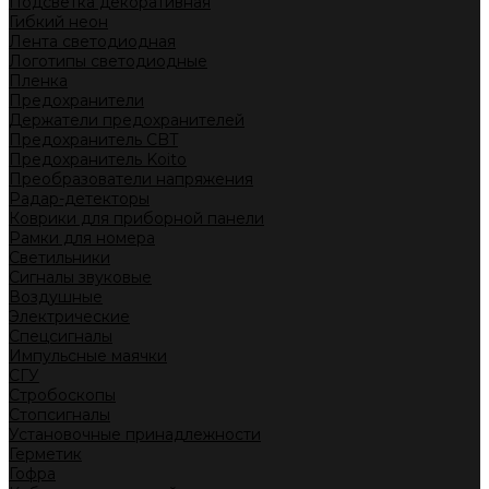
Подсветка декоративная
Гибкий неон
Лента светодиодная
Логотипы светодиодные
Пленка
Предохранители
Держатели предохранителей
Предохранитель CBT
Предохранитель Koito
Преобразователи напряжения
Радар-детекторы
Коврики для приборной панели
Рамки для номера
Светильники
Сигналы звуковые
Воздушные
Электрические
Спецсигналы
Импульсные маячки
СГУ
Стробоскопы
Стопсигналы
Установочные принадлежности
Герметик
Гофра