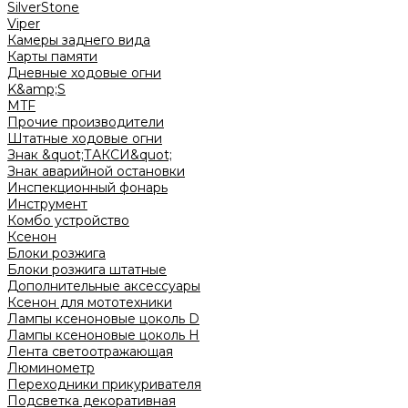
SilverStone
Viper
Камеры заднего вида
Карты памяти
Дневные ходовые огни
K&amp;S
MTF
Прочие производители
Штатные ходовые огни
Знак &quot;ТАКСИ&quot;
Знак аварийной остановки
Инспекционный фонарь
Инструмент
Комбо устройство
Ксенон
Блоки розжига
Блоки розжига штатные
Дополнительные аксессуары
Ксенон для мототехники
Лампы ксеноновые цоколь D
Лампы ксеноновые цоколь H
Лента светоотражающая
Люминометр
Переходники прикуривателя
Подсветка декоративная