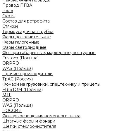
Наконечники провода
Провод ПГВА
Реле
Скотч
Состав для ретрофита
Стяжки
Термоусадочная трубка
Фары дополнительные
Фары галогенные
Фары светодиодные
Фонари габаритные, маркерные, контурные
Fristom (Польша)
ORPRO
WAS (Польша)
Прочие производители
ТрАС (Россия)
Фонари на грузовики, спецтехнику и прицепы
FRISTOM (Польша)
MTF
ORPRO
WAS (Польша)
РОССИЯ
Фонарь освещения номерного знака
Штатные фары и фонари
Щетки стеклоочистителя