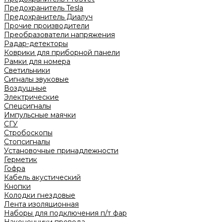
Предохранитель Tesla
Предохранитель Диалуч
Прочие производители
Преобразователи напряжения
Радар-детекторы
Коврики для приборной панели
Рамки для номера
Светильники
Сигналы звуковые
Воздушные
Электрические
Спецсигналы
Импульсные маячки
СГУ
Стробоскопы
Стопсигналы
Установочные принадлежности
Герметик
Гофра
Кабель акустический
Кнопки
Колодки гнездовые
Лента изоляционная
Наборы для подключения п/т фар