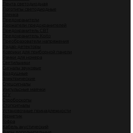
Лента светодиодная
Логотипы светодиодные
Пленка
Предохранители
Держатели предохранителей
Предохранитель CBT
Предохранитель Koito
Преобразователи напряжения
Радар-детекторы
Коврики для приборной панели
Рамки для номера
Светильники
Сигналы звуковые
Воздушные
Электрические
Спецсигналы
Импульсные маячки
СГУ
Стробоскопы
Стопсигналы
Установочные принадлежности
Герметик
Гофра
Кабель акустический
Фары дополнительные