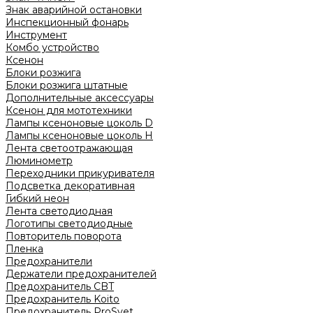
Знак аварийной остановки
Инспекционный фонарь
Инструмент
Комбо устройство
Ксенон
Блоки розжига
Блоки розжига штатные
Дополнительные аксессуары
Ксенон для мототехники
Лампы ксеноновые цоколь D
Лампы ксеноновые цоколь H
Лента светоотражающая
Люминометр
Переходники прикуривателя
Подсветка декоративная
Гибкий неон
Лента светодиодная
Логотипы светодиодные
Повторитель поворота
Пленка
Предохранители
Держатели предохранителей
Предохранитель CBT
Предохранитель Koito
Предохранитель ProSvet