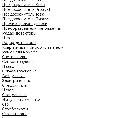
Предохранитель CBT
Предохранитель Koito
Предохранитель ProSvet
Предохранитель Tesla
Предохранитель Диалуч
Прочие производители
Преобразователи напряжения
Радар-детекторы
Назад
Радар-детекторы
Коврики для приборной панели
Рамки для номера
Светильники
Сигналы звуковые
Назад
Сигналы звуковые
Воздушные
Электрические
Спецсигналы
Назад
Спецсигналы
Импульсные маячки
СГУ
Стробоскопы
Стопсигналы