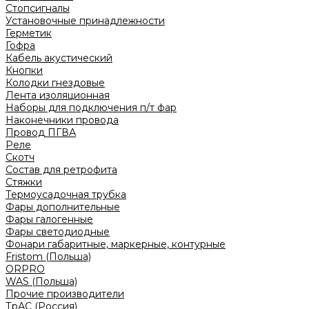
Стопсигналы
Установочные принадлежности
Герметик
Гофра
Кабель акустический
Кнопки
Колодки гнездовые
Лента изоляционная
Наборы для подключения п/т фар
Наконечники провода
Провод ПГВА
Реле
Скотч
Состав для ретрофита
Стяжки
Термоусадочная трубка
Фары дополнительные
Фары галогенные
Фары светодиодные
Фонари габаритные, маркерные, контурные
Fristom (Польша)
ORPRO
WAS (Польша)
Прочие производители
ТрАС (Россия)