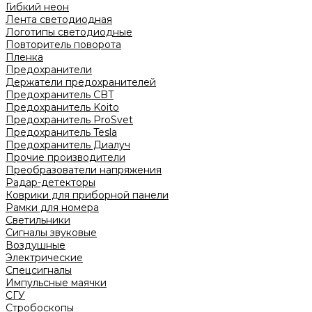
Гибкий неон
Лента светодиодная
Логотипы светодиодные
Повторитель поворота
Пленка
Предохранители
Держатели предохранителей
Предохранитель CBT
Предохранитель Koito
Предохранитель ProSvet
Предохранитель Tesla
Предохранитель Диалуч
Прочие производители
Преобразователи напряжения
Радар-детекторы
Коврики для приборной панели
Рамки для номера
Светильники
Сигналы звуковые
Воздушные
Электрические
Спецсигналы
Импульсные маячки
СГУ
Стробоскопы