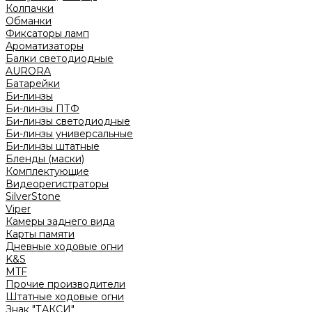
Колпачки
Обманки
Фиксаторы ламп
Ароматизаторы
Балки светодиодные
AURORA
Батарейки
Би-линзы
Би-линзы ПТФ
Би-линзы светодиодные
Би-линзы универсальные
Би-линзы штатные
Бленды (маски)
Комплектующие
Видеорегистраторы
SilverStone
Viper
Камеры заднего вида
Карты памяти
Дневные ходовые огни
K&S
MTF
Прочие производители
Штатные ходовые огни
Знак "ТАКСИ"