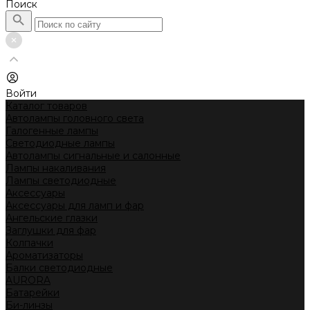
Поиск
Войти
Каталог товаров
Автолампы головного света
Галогенные лампы
Светодиодные лампы
Автолампы сигнальные и салонные
Лампы накаливания
Лампы светодиодные
Аксессуары
Аксессуары для ламп и фар
Ангельские глазки
Заглушки для фар
Колпачки
Ароматизаторы
Балки светодиодные
AURORA
Батарейки
Би-линзы