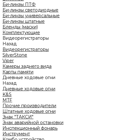
Би-линзы ПТФ
Би-линзы светодиодные
Би-линзы универсальные
Би-линзы штатные
Бленды (маски)
Комплектующие
Видеорегистраторы
Назад
Видеорегистраторы
SilverStone
Viper
Камеры заднего вида
Карты памяти
Дневные ходовые огни
Назад
Дневные ходовые огни
K&S
MTF
Прочие производители
Штатные ходовые огни
Знак "ТАКСИ"
Знак аварийной остановки
Инспекционный фонарь
Инструмент
Комбо устройство