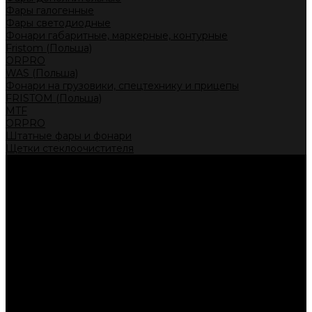
Фары галогенные
Фары светодиодные
Фонари габаритные, маркерные, контурные
Fristom (Польша)
ORPRO
WAS (Польша)
Фонари на грузовики, спецтехнику и прицепы
FRISTOM (Польша)
MTF
ORPRO
Штатные фары и фонари
Щетки стеклоочистителя
Сервис
Акции
Компания
Отзывы
Политика конфиденциальности
Контакты
Помощь
Условия оплаты
Условия доставки
...
Каталог товаров
Автолампы головного света
Галогенные лампы