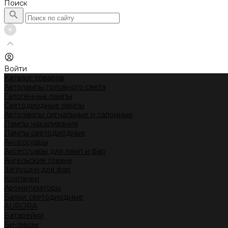
Поиск
Войти
Каталог товаров
Автолампы головного света
Галогенные лампы
Светодиодные лампы
Автолампы сигнальные и салонные
Лампы накаливания
Лампы светодиодные
Аксессуары
Аксессуары для ламп и фар
Ангельские глазки
Заглушки для фар
Колпачки
Ароматизаторы
Балки светодиодные
AURORA
Батарейки
Би-линзы