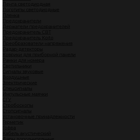
Лента светодиодная
Логотипы светодиодные
Пленка
Предохранители
Держатели предохранителей
Предохранитель CBT
Предохранитель Koito
Преобразователи напряжения
Радар-детекторы
Коврики для приборной панели
Рамки для номера
Светильники
Сигналы звуковые
Воздушные
Электрические
Спецсигналы
Импульсные маячки
СГУ
Стробоскопы
Стопсигналы
Установочные принадлежности
Герметик
Гофра
Кабель акустический
Фары дополнительные