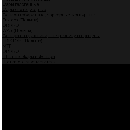
Фары галогенные
Фары светодиодные
Фонари габаритные, маркерные, контурные
Fristom (Польша)
ORPRO
WAS (Польша)
Фонари на грузовики, спецтехнику и прицепы
FRISTOM (Польша)
MTF
ORPRO
Штатные фары и фонари
Щетки стеклоочистителя
Сервис
Акции
Компания
Отзывы
Политика конфиденциальности
Контакты
Помощь
Условия оплаты
Условия доставки
...
Каталог товаров
Автолампы головного света
Галогенные лампы