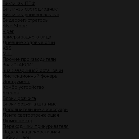
Би-линзы ПТФ
Би-линзы светодиодные
Би-линзы универсальные
Видеорегистраторы
SilverStone
Viper
Камеры заднего вида
Дневные ходовые огни
K&S
MTF
Прочие производители
Знак "ТАКСИ"
Знак аварийной остановки
Инспекционный фонарь
Инструмент
Комбо устройство
Ксенон
Блоки розжига
Блоки розжига штатные
Дополнительные аксессуары
Лента светоотражающая
Люминометр
Переходники прикуривателя
Подсветка декоративная
Гибкий неон