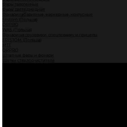
Фары галогенные
Фары светодиодные
Фонари габаритные, маркерные, контурные
Fristom (Польша)
ORPRO
WAS (Польша)
Фонари на грузовики, спецтехнику и прицепы
FRISTOM (Польша)
MTF
ORPRO
Штатные фары и фонари
Щетки стеклоочистителя
Сервис
Акции
Компания
Отзывы
Политика конфиденциальности
Контакты
Помощь
Условия оплаты
Условия доставки
...
Каталог товаров
Автолампы головного света
Галогенные лампы