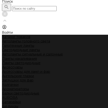
Поиск
Войти
Каталог товаров
Автолампы головного света
Галогенные лампы
Светодиодные лампы
Автолампы сигнальные и салонные
Лампы накаливания
Лампы светодиодные
Аксессуары
Аксессуары для ламп и фар
Ангельские глазки
Заглушки для фар
Колпачки
Ароматизаторы
Балки светодиодные
AURORA
Батарейки
Би-линзы