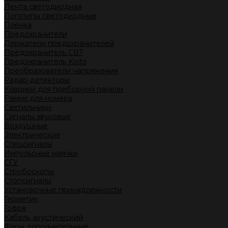
Лента светодиодная
Логотипы светодиодные
Пленка
Предохранители
Держатели предохранителей
Предохранитель CBT
Предохранитель Koito
Преобразователи напряжения
Радар-детекторы
Коврики для приборной панели
Рамки для номера
Светильники
Сигналы звуковые
Воздушные
Электрические
Спецсигналы
Импульсные маячки
СГУ
Стробоскопы
Стопсигналы
Установочные принадлежности
Герметик
Гофра
Кабель акустический
Фары дополнительные