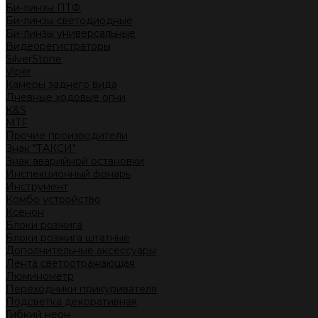
Би-линзы ПТФ
Би-линзы светодиодные
Би-линзы универсальные
Видеорегистраторы
SilverStone
Viper
Камеры заднего вида
Дневные ходовые огни
K&S
MTF
Прочие производители
Знак "ТАКСИ"
Знак аварийной остановки
Инспекционный фонарь
Инструмент
Комбо устройство
Ксенон
Блоки розжига
Блоки розжига штатные
Дополнительные аксессуары
Лента светоотражающая
Люминометр
Переходники прикуривателя
Подсветка декоративная
Гибкий неон