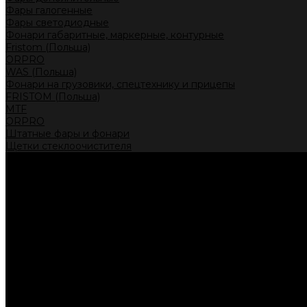
Фары галогенные
Фары светодиодные
Фонари габаритные, маркерные, контурные
Fristom (Польша)
ORPRO
WAS (Польша)
Фонари на грузовики, спецтехнику и прицепы
FRISTOM (Польша)
MTF
ORPRO
Штатные фары и фонари
Щетки стеклоочистителя
Сервис
Акции
Компания
Отзывы
Политика конфиденциальности
Контакты
Помощь
Условия оплаты
Условия доставки
...
Каталог товаров
Автолампы головного света
Галогенные лампы