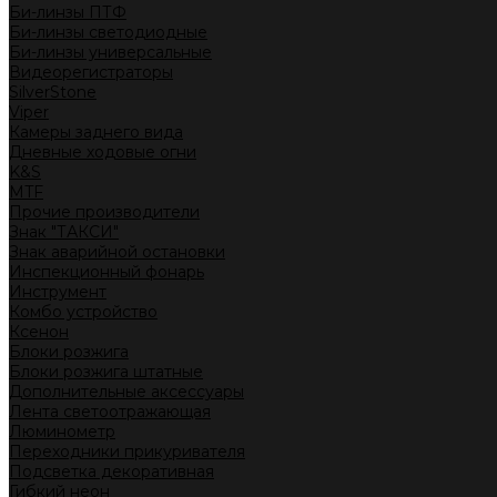
Би-линзы ПТФ
Би-линзы светодиодные
Би-линзы универсальные
Видеорегистраторы
SilverStone
Viper
Камеры заднего вида
Дневные ходовые огни
K&S
MTF
Прочие производители
Знак "ТАКСИ"
Знак аварийной остановки
Инспекционный фонарь
Инструмент
Комбо устройство
Ксенон
Блоки розжига
Блоки розжига штатные
Дополнительные аксессуары
Лента светоотражающая
Люминометр
Переходники прикуривателя
Подсветка декоративная
Гибкий неон