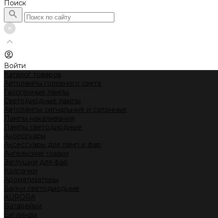
Поиск
Войти
Каталог товаров
Автолампы головного света
Галогенные лампы
Светодиодные лампы
Автолампы сигнальные и салонные
Лампы накаливания
Лампы светодиодные
Аксессуары
Аксессуары для ламп и фар
Ангельские глазки
Заглушки для фар
Колпачки
Ароматизаторы
Балки светодиодные
AURORA
Батарейки
Би-линзы