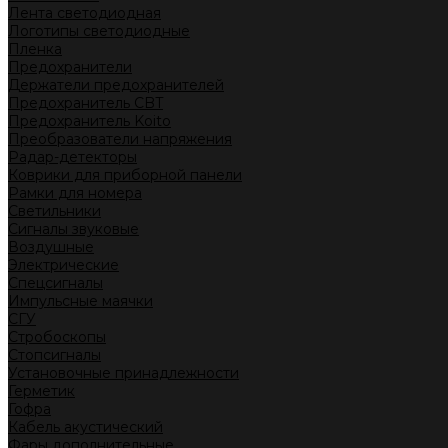
Лента светодиодная
Логотипы светодиодные
Пленка
Предохранители
Держатели предохранителей
Предохранитель CBT
Предохранитель Koito
Преобразователи напряжения
Радар-детекторы
Коврики для приборной панели
Рамки для номера
Светильники
Сигналы звуковые
Воздушные
Электрические
Спецсигналы
Импульсные маячки
СГУ
Стробоскопы
Стопсигналы
Установочные принадлежности
Герметик
Гофра
Кабель акустический
Фары дополнительные