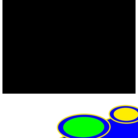
FRISTOM (Польша)
MTF
ORPRO
WAS (Польша)
РОССИЯ
Фонарь освещения номерного знака
Штатные фары и фонари
Щетки стеклоочистителя
Сервис
Акции
Компания
Отзывы
Политика конфиденциальности
Контакты
Помощь
Условия оплаты
Условия доставки