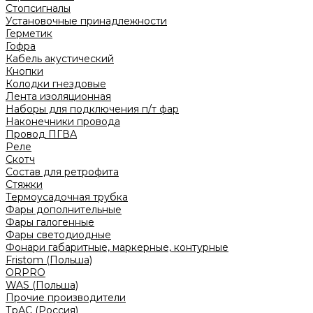
Стопсигналы
Установочные принадлежности
Герметик
Гофра
Кабель акустический
Кнопки
Колодки гнездовые
Лента изоляционная
Наборы для подключения п/т фар
Наконечники провода
Провод ПГВА
Реле
Скотч
Состав для ретрофита
Стяжки
Термоусадочная трубка
Фары дополнительные
Фары галогенные
Фары светодиодные
Фонари габаритные, маркерные, контурные
Fristom (Польша)
ORPRO
WAS (Польша)
Прочие производители
ТрАС (Россия)