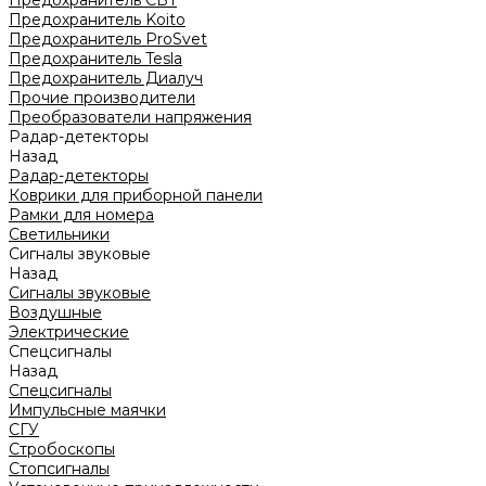
Предохранитель CBT
Предохранитель Koito
Предохранитель ProSvet
Предохранитель Tesla
Предохранитель Диалуч
Прочие производители
Преобразователи напряжения
Радар-детекторы
Назад
Радар-детекторы
Коврики для приборной панели
Рамки для номера
Светильники
Сигналы звуковые
Назад
Сигналы звуковые
Воздушные
Электрические
Спецсигналы
Назад
Спецсигналы
Импульсные маячки
СГУ
Стробоскопы
Стопсигналы