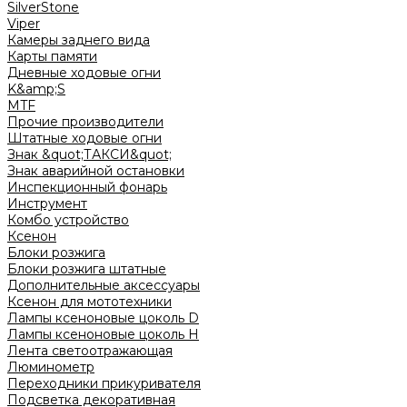
SilverStone
Viper
Камеры заднего вида
Карты памяти
Дневные ходовые огни
K&amp;S
MTF
Прочие производители
Штатные ходовые огни
Знак &quot;ТАКСИ&quot;
Знак аварийной остановки
Инспекционный фонарь
Инструмент
Комбо устройство
Ксенон
Блоки розжига
Блоки розжига штатные
Дополнительные аксессуары
Ксенон для мототехники
Лампы ксеноновые цоколь D
Лампы ксеноновые цоколь H
Лента светоотражающая
Люминометр
Переходники прикуривателя
Подсветка декоративная