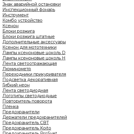
Знак аварийной остановки
Инспекционный фонарь
Инструмент
Комбо устройство
Ксенон
Блоки розжига
Блоки розжига штатные
Дополнительные аксессуары
Ксенон для мототехники
Лампы ксеноновые цоколь D
Лампы ксеноновые цоколь H
Лента светоотражающая
Люминометр
Переходники прикуривателя
Подсветка декоративная
Гибкий неон
Лента светодиодная
Логотипы светодиодные
Повторитель поворота
Пленка
Предохранители
Держатели предохранителей
Предохранитель CBT
Предохранитель Koito
Предохранитель ProSvet