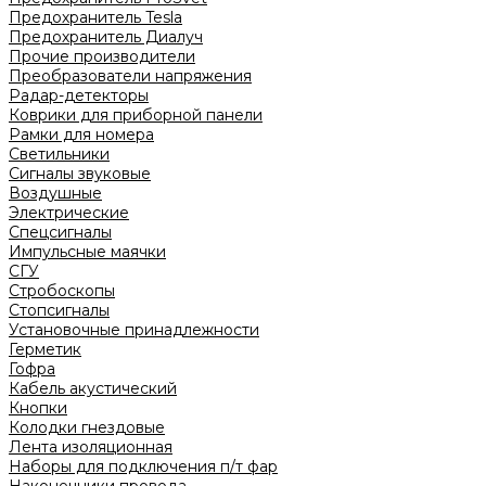
Предохранитель Tesla
Предохранитель Диалуч
Прочие производители
Преобразователи напряжения
Радар-детекторы
Коврики для приборной панели
Рамки для номера
Светильники
Сигналы звуковые
Воздушные
Электрические
Спецсигналы
Импульсные маячки
СГУ
Стробоскопы
Стопсигналы
Установочные принадлежности
Герметик
Гофра
Кабель акустический
Кнопки
Колодки гнездовые
Лента изоляционная
Наборы для подключения п/т фар