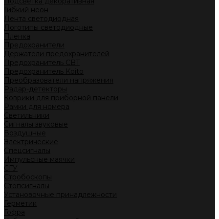
Подсветка декоративная
Гибкий неон
Лента светодиодная
Логотипы светодиодные
Пленка
Предохранители
Держатели предохранителей
Предохранитель CBT
Предохранитель Koito
Преобразователи напряжения
Радар-детекторы
Коврики для приборной панели
Рамки для номера
Светильники
Сигналы звуковые
Воздушные
Электрические
Спецсигналы
Импульсные маячки
СГУ
Стробоскопы
Стопсигналы
Установочные принадлежности
Герметик
Гофра