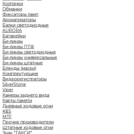
Колпачки
Обманки
Фиксаторы ламп
Ароматизаторы
Балки светодиодные
AURORA
Батарейки
Би-линзы
Би-линзы ПТФ
Би-линзы светодиодные
Би-линзы универсальные
Би-линзы штатные
Бленды (маски)
Комплектующие
Видеорегистраторы
SilverStone
Viper
Камеры заднего вида
Карты памяти
Дневные ходовые огни
K&S
MTF
Прочие производители
Штатные ходовые огни
Знак "ТАКСИ"