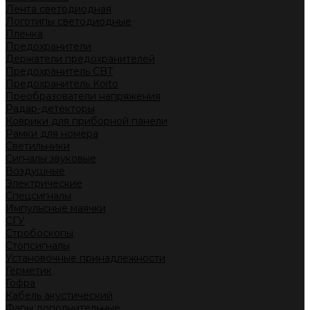
Лента светодиодная
Логотипы светодиодные
Пленка
Предохранители
Держатели предохранителей
Предохранитель CBT
Предохранитель Koito
Преобразователи напряжения
Радар-детекторы
Коврики для приборной панели
Рамки для номера
Светильники
Сигналы звуковые
Воздушные
Электрические
Спецсигналы
Импульсные маячки
СГУ
Стробоскопы
Стопсигналы
Установочные принадлежности
Герметик
Гофра
Кабель акустический
Фары дополнительные