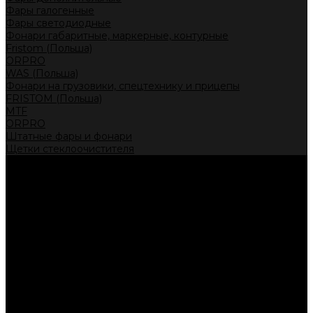
Фары галогенные
Фары светодиодные
Фонари габаритные, маркерные, контурные
Fristom (Польша)
ORPRO
WAS (Польша)
Фонари на грузовики, спецтехнику и прицепы
FRISTOM (Польша)
MTF
ORPRO
Штатные фары и фонари
Щетки стеклоочистителя
Сервис
Акции
Компания
Отзывы
Политика конфиденциальности
Контакты
Помощь
Условия оплаты
Условия доставки
...
Каталог товаров
Автолампы головного света
Галогенные лампы