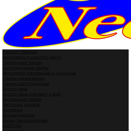
Каталог товаров
Автолампы головного света
Галогенные лампы
Светодиодные лампы
Автолампы сигнальные и салонные
Лампы накаливания
Лампы светодиодные
Аксессуары
Аксессуары для ламп и фар
Ангельские глазки
Заглушки для фар
Колпачки
Ароматизаторы
Балки светодиодные
AURORA