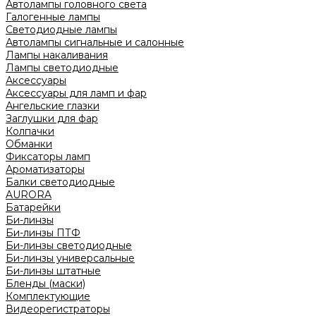
Автолампы головного света
Галогенные лампы
Светодиодные лампы
Автолампы сигнальные и салонные
Лампы накаливания
Лампы светодиодные
Аксессуары
Аксессуары для ламп и фар
Ангельские глазки
Заглушки для фар
Колпачки
Обманки
Фиксаторы ламп
Ароматизаторы
Балки светодиодные
AURORA
Батарейки
Би-линзы
Би-линзы ПТФ
Би-линзы светодиодные
Би-линзы универсальные
Би-линзы штатные
Бленды (маски)
Комплектующие
Видеорегистраторы