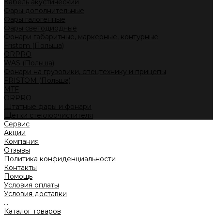
Кабель акустический
Фары дополнительные
Фары галогенные
Фары светодиодные
Фонари габаритные, маркерные, контурные
Fristom (Польша)
ORPRO
WAS (Польша)
Фонари на грузовики, спецтехнику и прицепы
FRISTOM (Польша)
MTF
ORPRO
Штатные фары и фонари
Щетки стеклоочистителя
Сервис
Акции
Компания
Отзывы
Политика конфиденциальности
Контакты
Помощь
Условия оплаты
Условия доставки
...
Каталог товаров