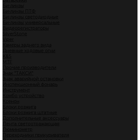
Батарейки
Би-линзы
Би-линзы ПТФ
Би-линзы светодиодные
Би-линзы универсальные
Видеорегистраторы
SilverStone
Viper
Камеры заднего вида
Дневные ходовые огни
K&S
MTF
Прочие производители
Знак "ТАКСИ"
Знак аварийной остановки
Инспекционный фонарь
Инструмент
Комбо устройство
Ксенон
Блоки розжига
Блоки розжига штатные
Дополнительные аксессуары
Лента светоотражающая
Люминометр
Переходники прикуривателя