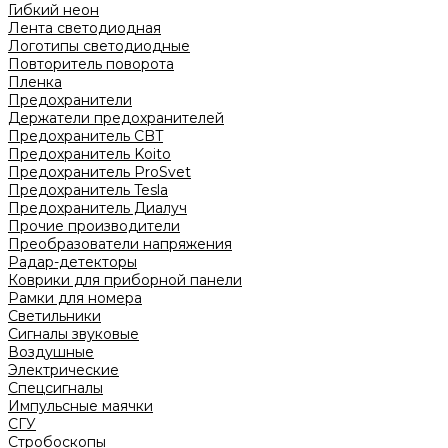
Гибкий неон
Лента светодиодная
Логотипы светодиодные
Повторитель поворота
Пленка
Предохранители
Держатели предохранителей
Предохранитель CBT
Предохранитель Koito
Предохранитель ProSvet
Предохранитель Tesla
Предохранитель Диалуч
Прочие производители
Преобразователи напряжения
Радар-детекторы
Коврики для приборной панели
Рамки для номера
Светильники
Сигналы звуковые
Воздушные
Электрические
Спецсигналы
Импульсные маячки
СГУ
Стробоскопы