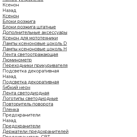
Ксенон
Назад
Ксенон
Блоки розжига
Блоки розжига штатные
Дополнительные аксессуары
Ксенон для мототехники
Лампы ксеноновые цоколь D
Лампы ксеноновые цоколь H
Лента светоотражающая
Люминометр
Переходники прикуривателя
Подсветка декоративная
Назад
Подсветка декоративная
Гибкий неон
Лента светодиодная
Логотипы светодиодные
Повторитель поворота
Пленка
Предохранители
Назад
Предохранители
Держатели предохранителей