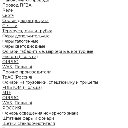
Наконечники провода
Провод ПГВА
Реле
Скотч
Состав для ретрофита
Стяжки
Термоусадочная трубка
Фары дополнительные
Фары галогенные
Фары светодиодные
Фонари габаритные, маркерные, контурные
Fristom (Польша)
ORPRO
WAS (Польша)
Прочие производители
ТрАС (Россия)
Фонари на грузовики, спецтехнику и прицепы
FRISTOM (Польша)
MTF
ORPRO
WAS (Польша)
РОССИЯ
Фонарь освещения номерного знака
Штатные фары и фонари
Щетки стеклоочистителя