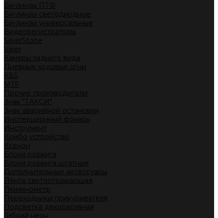
Би-линзы ПТФ
Би-линзы светодиодные
Би-линзы универсальные
Видеорегистраторы
SilverStone
Viper
Камеры заднего вида
Дневные ходовые огни
K&S
MTF
Прочие производители
Знак "ТАКСИ"
Знак аварийной остановки
Инспекционный фонарь
Инструмент
Комбо устройство
Ксенон
Блоки розжига
Блоки розжига штатные
Дополнительные аксессуары
Лента светоотражающая
Люминометр
Переходники прикуривателя
Подсветка декоративная
Гибкий неон