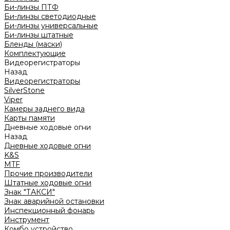
Би-линзы ПТФ
Би-линзы светодиодные
Би-линзы универсальные
Би-линзы штатные
Бленды (маски)
Комплектующие
Видеорегистраторы
Назад
Видеорегистраторы
SilverStone
Viper
Камеры заднего вида
Карты памяти
Дневные ходовые огни
Назад
Дневные ходовые огни
K&S
MTF
Прочие производители
Штатные ходовые огни
Знак "ТАКСИ"
Знак аварийной остановки
Инспекционный фонарь
Инструмент
Комбо устройство