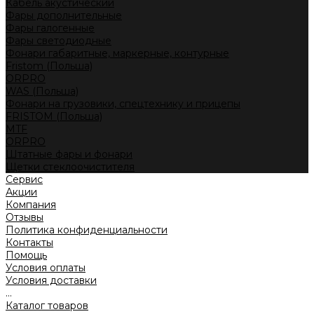
Кабель акустический
Фары дополнительные
Фары галогенные
Фары светодиодные
Фонари габаритные, маркерные, контурные
Fristom (Польша)
ORPRO
WAS (Польша)
Фонари на грузовики, спецтехнику и прицепы
FRISTOM (Польша)
MTF
ORPRO
Штатные фары и фонари
Щетки стеклоочистителя
Сервис
Акции
Компания
Отзывы
Политика конфиденциальности
Контакты
Помощь
Условия оплаты
Условия доставки
...
Каталог товаров