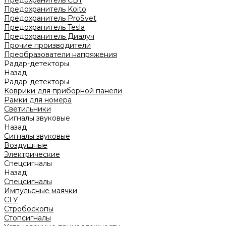
Предохранитель CBT
Предохранитель Koito
Предохранитель ProSvet
Предохранитель Tesla
Предохранитель Диалуч
Прочие производители
Преобразователи напряжения
Радар-детекторы
Назад
Радар-детекторы
Коврики для приборной панели
Рамки для номера
Светильники
Сигналы звуковые
Назад
Сигналы звуковые
Воздушные
Электрические
Спецсигналы
Назад
Спецсигналы
Импульсные маячки
СГУ
Стробоскопы
Стопсигналы