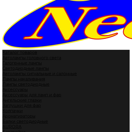
Каталог товаров
Автолампы головного света
Галогенные лампы
Светодиодные лампы
Автолампы сигнальные и салонные
Лампы накаливания
Лампы светодиодные
Аксессуары
Аксессуары для ламп и фар
Ангельские глазки
Заглушки для фар
Колпачки
Ароматизаторы
Балки светодиодные
AURORA