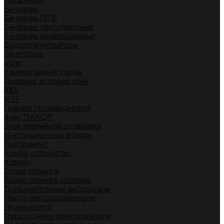
Батарейки
Би-линзы
Би-линзы ПТФ
Би-линзы светодиодные
Би-линзы универсальные
Видеорегистраторы
SilverStone
Viper
Камеры заднего вида
Дневные ходовые огни
K&S
MTF
Прочие производители
Знак "ТАКСИ"
Знак аварийной остановки
Инспекционный фонарь
Инструмент
Комбо устройство
Ксенон
Блоки розжига
Блоки розжига штатные
Дополнительные аксессуары
Лента светоотражающая
Люминометр
Переходники прикуривателя