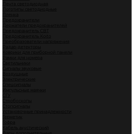
Лента светодиодная
Логотипы светодиодные
Пленка
Предохранители
Держатели предохранителей
Предохранитель CBT
Предохранитель Koito
Преобразователи напряжения
Радар-детекторы
Коврики для приборной панели
Рамки для номера
Светильники
Сигналы звуковые
Воздушные
Электрические
Спецсигналы
Импульсные маячки
СГУ
Стробоскопы
Стопсигналы
Установочные принадлежности
Герметик
Гофра
Кабель акустический
Фары дополнительные