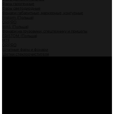
Фары галогенные
Фары светодиодные
Фонари габаритные, маркерные, контурные
Fristom (Польша)
ORPRO
WAS (Польша)
Фонари на грузовики, спецтехнику и прицепы
FRISTOM (Польша)
MTF
ORPRO
Штатные фары и фонари
Щетки стеклоочистителя
Сервис
Акции
Компания
Отзывы
Политика конфиденциальности
Контакты
Помощь
Условия оплаты
Условия доставки
...
Каталог товаров
Автолампы головного света
Галогенные лампы