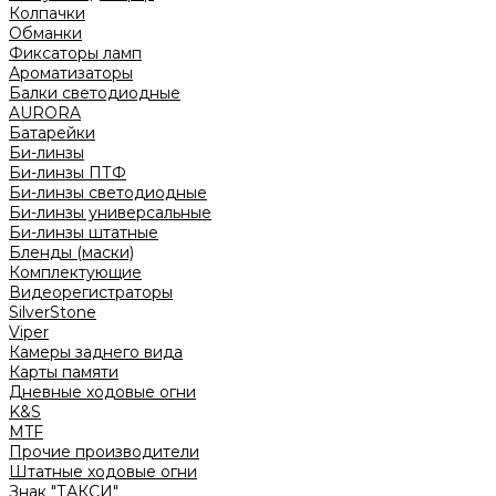
Колпачки
Обманки
Фиксаторы ламп
Ароматизаторы
Балки светодиодные
AURORA
Батарейки
Би-линзы
Би-линзы ПТФ
Би-линзы светодиодные
Би-линзы универсальные
Би-линзы штатные
Бленды (маски)
Комплектующие
Видеорегистраторы
SilverStone
Viper
Камеры заднего вида
Карты памяти
Дневные ходовые огни
K&S
MTF
Прочие производители
Штатные ходовые огни
Знак "ТАКСИ"