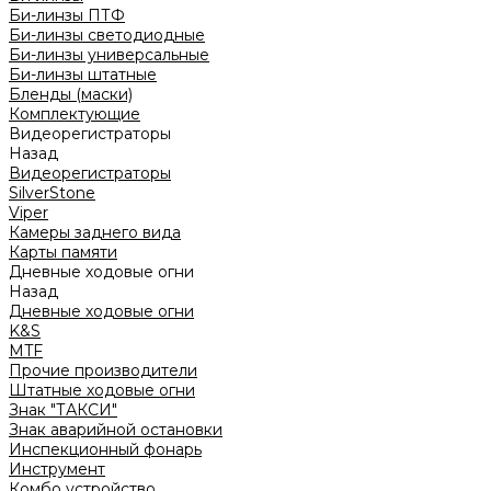
Би-линзы ПТФ
Би-линзы светодиодные
Би-линзы универсальные
Би-линзы штатные
Бленды (маски)
Комплектующие
Видеорегистраторы
Назад
Видеорегистраторы
SilverStone
Viper
Камеры заднего вида
Карты памяти
Дневные ходовые огни
Назад
Дневные ходовые огни
K&S
MTF
Прочие производители
Штатные ходовые огни
Знак "ТАКСИ"
Знак аварийной остановки
Инспекционный фонарь
Инструмент
Комбо устройство