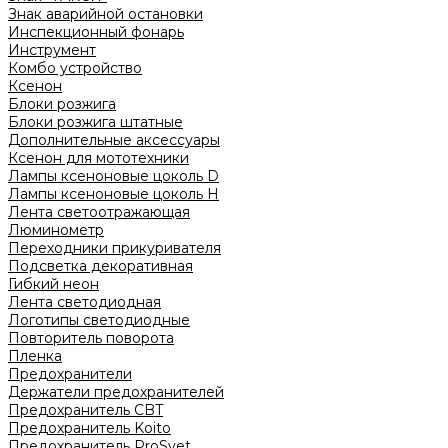
Знак аварийной остановки
Инспекционный фонарь
Инструмент
Комбо устройство
Ксенон
Блоки розжига
Блоки розжига штатные
Дополнительные аксессуары
Ксенон для мототехники
Лампы ксеноновые цоколь D
Лампы ксеноновые цоколь H
Лента светоотражающая
Люминометр
Переходники прикуривателя
Подсветка декоративная
Гибкий неон
Лента светодиодная
Логотипы светодиодные
Повторитель поворота
Пленка
Предохранители
Держатели предохранителей
Предохранитель CBT
Предохранитель Koito
Предохранитель ProSvet