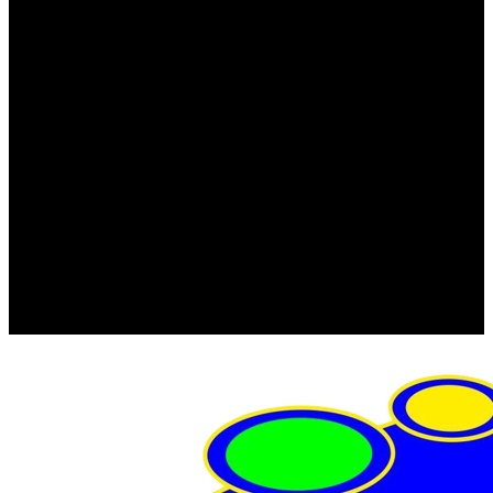
FRISTOM (Польша)
MTF
ORPRO
WAS (Польша)
РОССИЯ
Фонарь освещения номерного знака
Штатные фары и фонари
Щетки стеклоочистителя
Сервис
Акции
Компания
Отзывы
Политика конфиденциальности
Контакты
Помощь
Условия оплаты
Условия доставки