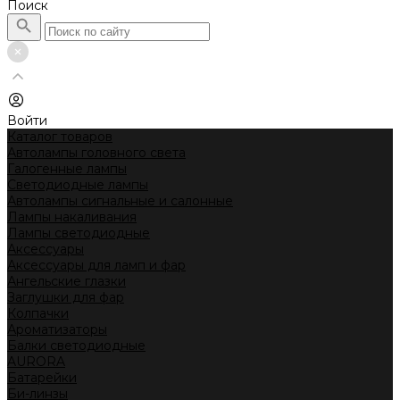
Поиск
Войти
Каталог товаров
Автолампы головного света
Галогенные лампы
Светодиодные лампы
Автолампы сигнальные и салонные
Лампы накаливания
Лампы светодиодные
Аксессуары
Аксессуары для ламп и фар
Ангельские глазки
Заглушки для фар
Колпачки
Ароматизаторы
Балки светодиодные
AURORA
Батарейки
Би-линзы