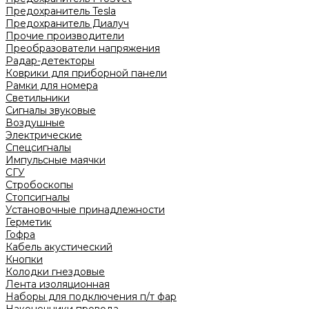
Предохранитель Tesla
Предохранитель Диалуч
Прочие производители
Преобразователи напряжения
Радар-детекторы
Коврики для приборной панели
Рамки для номера
Светильники
Сигналы звуковые
Воздушные
Электрические
Спецсигналы
Импульсные маячки
СГУ
Стробоскопы
Стопсигналы
Установочные принадлежности
Герметик
Гофра
Кабель акустический
Кнопки
Колодки гнездовые
Лента изоляционная
Наборы для подключения п/т фар