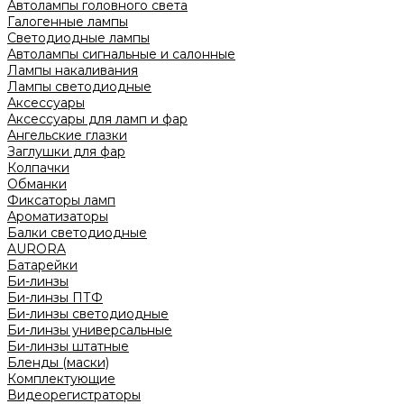
Автолампы головного света
Галогенные лампы
Светодиодные лампы
Автолампы сигнальные и салонные
Лампы накаливания
Лампы светодиодные
Аксессуары
Аксессуары для ламп и фар
Ангельские глазки
Заглушки для фар
Колпачки
Обманки
Фиксаторы ламп
Ароматизаторы
Балки светодиодные
AURORA
Батарейки
Би-линзы
Би-линзы ПТФ
Би-линзы светодиодные
Би-линзы универсальные
Би-линзы штатные
Бленды (маски)
Комплектующие
Видеорегистраторы