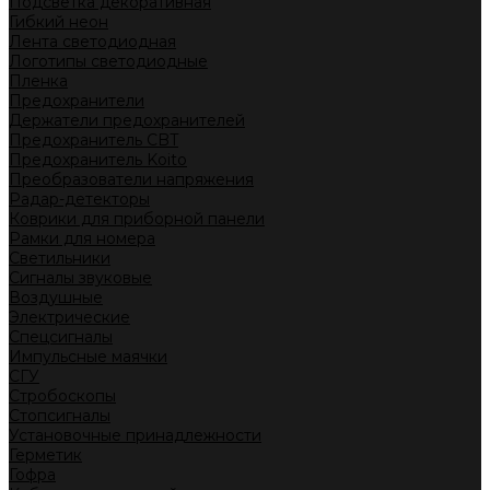
Подсветка декоративная
Гибкий неон
Лента светодиодная
Логотипы светодиодные
Пленка
Предохранители
Держатели предохранителей
Предохранитель CBT
Предохранитель Koito
Преобразователи напряжения
Радар-детекторы
Коврики для приборной панели
Рамки для номера
Светильники
Сигналы звуковые
Воздушные
Электрические
Спецсигналы
Импульсные маячки
СГУ
Стробоскопы
Стопсигналы
Установочные принадлежности
Герметик
Гофра