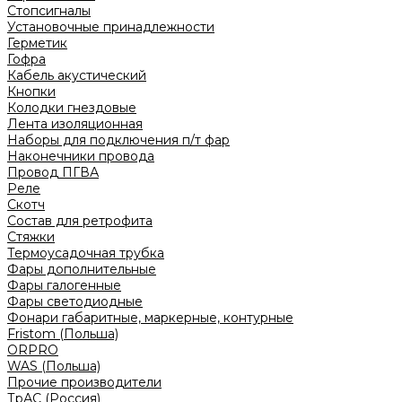
Стопсигналы
Установочные принадлежности
Герметик
Гофра
Кабель акустический
Кнопки
Колодки гнездовые
Лента изоляционная
Наборы для подключения п/т фар
Наконечники провода
Провод ПГВА
Реле
Скотч
Состав для ретрофита
Стяжки
Термоусадочная трубка
Фары дополнительные
Фары галогенные
Фары светодиодные
Фонари габаритные, маркерные, контурные
Fristom (Польша)
ORPRO
WAS (Польша)
Прочие производители
ТрАС (Россия)