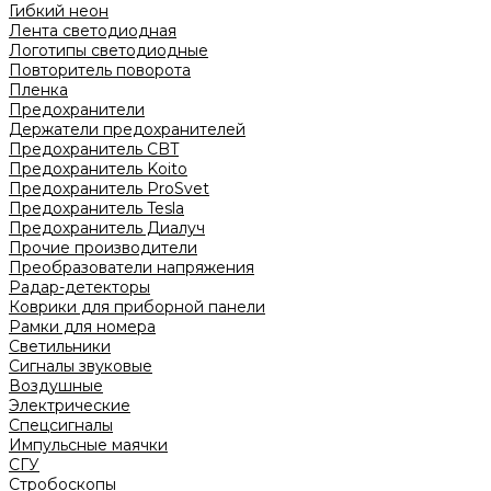
Гибкий неон
Лента светодиодная
Логотипы светодиодные
Повторитель поворота
Пленка
Предохранители
Держатели предохранителей
Предохранитель CBT
Предохранитель Koito
Предохранитель ProSvet
Предохранитель Tesla
Предохранитель Диалуч
Прочие производители
Преобразователи напряжения
Радар-детекторы
Коврики для приборной панели
Рамки для номера
Светильники
Сигналы звуковые
Воздушные
Электрические
Спецсигналы
Импульсные маячки
СГУ
Стробоскопы