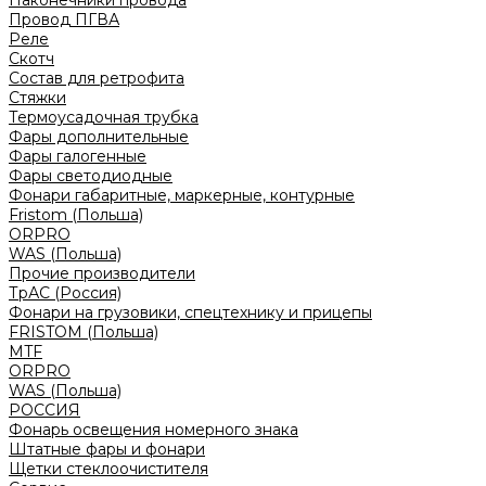
Наконечники провода
Провод ПГВА
Реле
Скотч
Состав для ретрофита
Стяжки
Термоусадочная трубка
Фары дополнительные
Фары галогенные
Фары светодиодные
Фонари габаритные, маркерные, контурные
Fristom (Польша)
ORPRO
WAS (Польша)
Прочие производители
ТрАС (Россия)
Фонари на грузовики, спецтехнику и прицепы
FRISTOM (Польша)
MTF
ORPRO
WAS (Польша)
РОССИЯ
Фонарь освещения номерного знака
Штатные фары и фонари
Щетки стеклоочистителя