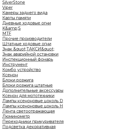
SilverStone
Viper
Камеры заднего вида
Карты памяти
Дневные ходовые огни
K&amp;S
MTF
Прочие производители
Штатные ходовые огни
Знак &quot;ТАКСИ&quot;
Знак аварийной остановки
Инспекционный фонарь
Инструмент
Комбо устройство
Ксенон
Блоки розжига
Блоки розжига штатные
Дополнительные аксессуары
Ксенон для мототехники
Лампы ксеноновые цоколь D
Лампы ксеноновые цоколь H
Лента светоотражающая
Люминометр
Переходники прикуривателя
Подсветка декоративная