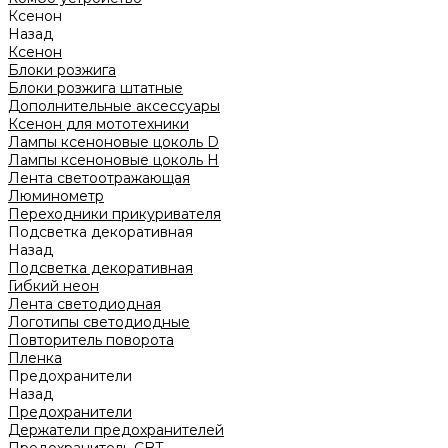
Ксенон
Назад
Ксенон
Блоки розжига
Блоки розжига штатные
Дополнительные аксессуары
Ксенон для мототехники
Лампы ксеноновые цоколь D
Лампы ксеноновые цоколь H
Лента светоотражающая
Люминометр
Переходники прикуривателя
Подсветка декоративная
Назад
Подсветка декоративная
Гибкий неон
Лента светодиодная
Логотипы светодиодные
Повторитель поворота
Пленка
Предохранители
Назад
Предохранители
Держатели предохранителей