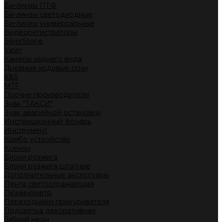
Би-линзы ПТФ
Би-линзы светодиодные
Би-линзы универсальные
Видеорегистраторы
SilverStone
Viper
Камеры заднего вида
Дневные ходовые огни
K&S
MTF
Прочие производители
Знак "ТАКСИ"
Знак аварийной остановки
Инспекционный фонарь
Инструмент
Комбо устройство
Ксенон
Блоки розжига
Блоки розжига штатные
Дополнительные аксессуары
Лента светоотражающая
Люминометр
Переходники прикуривателя
Подсветка декоративная
Гибкий неон