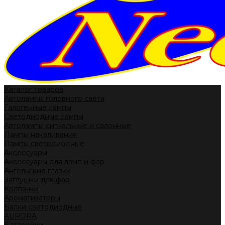
Каталог товаров
Автолампы головного света
Галогенные лампы
Светодиодные лампы
Автолампы сигнальные и салонные
Лампы накаливания
Лампы светодиодные
Аксессуары
Аксессуары для ламп и фар
Ангельские глазки
Заглушки для фар
Колпачки
Ароматизаторы
Балки светодиодные
AURORA