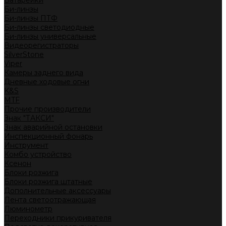
Батарейки
Би-линзы
Би-линзы ПТФ
Би-линзы светодиодные
Би-линзы универсальные
Видеорегистраторы
SilverStone
Viper
Камеры заднего вида
Дневные ходовые огни
K&S
MTF
Прочие производители
Знак "ТАКСИ"
Знак аварийной остановки
Инспекционный фонарь
Инструмент
Комбо устройство
Ксенон
Блоки розжига
Блоки розжига штатные
Дополнительные аксессуары
Лента светоотражающая
Люминометр
Переходники прикуривателя