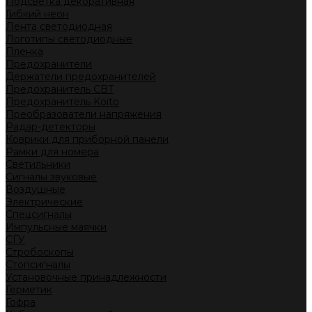
Подсветка декоративная
Гибкий неон
Лента светодиодная
Логотипы светодиодные
Пленка
Предохранители
Держатели предохранителей
Предохранитель CBT
Предохранитель Koito
Преобразователи напряжения
Радар-детекторы
Коврики для приборной панели
Рамки для номера
Светильники
Сигналы звуковые
Воздушные
Электрические
Спецсигналы
Импульсные маячки
СГУ
Стробоскопы
Стопсигналы
Установочные принадлежности
Герметик
Гофра