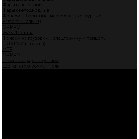
Фары галогенные
Фары светодиодные
Фонари габаритные, маркерные, контурные
Fristom (Польша)
ORPRO
WAS (Польша)
Фонари на грузовики, спецтехнику и прицепы
FRISTOM (Польша)
MTF
ORPRO
Штатные фары и фонари
Щетки стеклоочистителя
Сервис
Акции
Компания
Отзывы
Политика конфиденциальности
Контакты
Помощь
Условия оплаты
Условия доставки
...
Каталог товаров
Автолампы головного света
Галогенные лампы