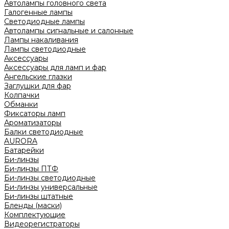
Автолампы головного света
Галогенные лампы
Светодиодные лампы
Автолампы сигнальные и салонные
Лампы накаливания
Лампы светодиодные
Аксессуары
Аксессуары для ламп и фар
Ангельские глазки
Заглушки для фар
Колпачки
Обманки
Фиксаторы ламп
Ароматизаторы
Балки светодиодные
AURORA
Батарейки
Би-линзы
Би-линзы ПТФ
Би-линзы светодиодные
Би-линзы универсальные
Би-линзы штатные
Бленды (маски)
Комплектующие
Видеорегистраторы