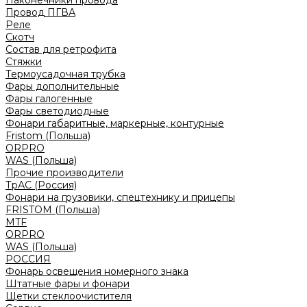
Наконечники провода
Провод ПГВА
Реле
Скотч
Состав для ретрофита
Стяжки
Термоусадочная трубка
Фары дополнительные
Фары галогенные
Фары светодиодные
Фонари габаритные, маркерные, контурные
Fristom (Польша)
ORPRO
WAS (Польша)
Прочие производители
ТрАС (Россия)
Фонари на грузовики, спецтехнику и прицепы
FRISTOM (Польша)
MTF
ORPRO
WAS (Польша)
РОССИЯ
Фонарь освещения номерного знака
Штатные фары и фонари
Щетки стеклоочистителя