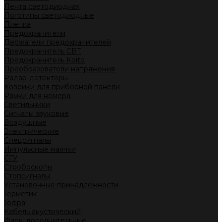
Лента светодиодная
Логотипы светодиодные
Пленка
Предохранители
Держатели предохранителей
Предохранитель CBT
Предохранитель Koito
Преобразователи напряжения
Радар-детекторы
Коврики для приборной панели
Рамки для номера
Светильники
Сигналы звуковые
Воздушные
Электрические
Спецсигналы
Импульсные маячки
СГУ
Стробоскопы
Стопсигналы
Установочные принадлежности
Герметик
Гофра
Кабель акустический
Фары дополнительные