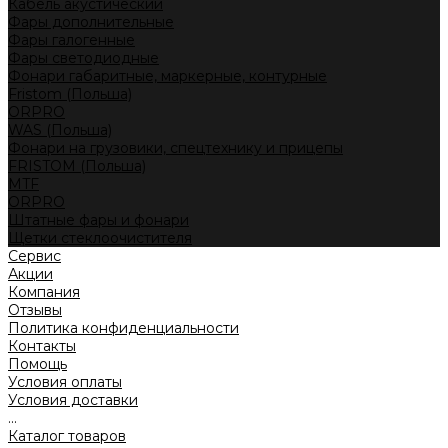
Кабель акустический
Фары дополнительные
Фары галогенные
Фары светодиодные
Фонари габаритные, маркерные, контурные
Fristom (Польша)
ORPRO
WAS (Польша)
Фонари на грузовики, спецтехнику и прицепы
FRISTOM (Польша)
MTF
ORPRO
Штатные фары и фонари
Щетки стеклоочистителя
Сервис
Акции
Компания
Отзывы
Политика конфиденциальности
Контакты
Помощь
Условия оплаты
Условия доставки
...
Каталог товаров