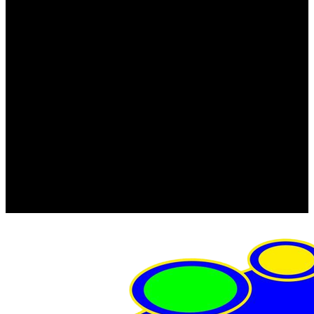
FRISTOM (Польша)
MTF
ORPRO
WAS (Польша)
РОССИЯ
Фонарь освещения номерного знака
Штатные фары и фонари
Щетки стеклоочистителя
Сервис
Акции
Компания
Отзывы
Политика конфиденциальности
Контакты
Помощь
Условия оплаты
Условия доставки