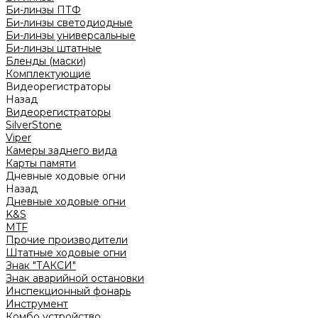
Би-линзы ПТФ
Би-линзы светодиодные
Би-линзы универсальные
Би-линзы штатные
Бленды (маски)
Комплектующие
Видеорегистраторы
Назад
Видеорегистраторы
SilverStone
Viper
Камеры заднего вида
Карты памяти
Дневные ходовые огни
Назад
Дневные ходовые огни
K&S
MTF
Прочие производители
Штатные ходовые огни
Знак "ТАКСИ"
Знак аварийной остановки
Инспекционный фонарь
Инструмент
Комбо устройство