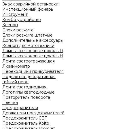
Знак аварийной остановки
Инспекционный фонарь
Инструмент
Комбо устройство
Ксенон
Блоки розжига
Блоки розжига штатные
Дополнительные аксессуары
Ксенон для мототехники
Лампы ксеноновые цоколь D
Лампы ксеноновые цоколь H
Лента светоотражающая
Люминометр
Переходники прикуривателя
Подсветка декоративная
Гибкий неон
Лента светодиодная
Логотипы светодиодные
Повторитель поворота
Пленка
Предохранители
Держатели предохранителей
Предохранитель CBT
Предохранитель Koito
Предохранитель ProSvet