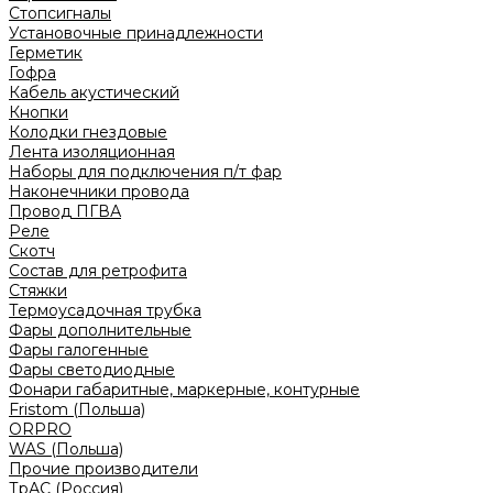
Стопсигналы
Установочные принадлежности
Герметик
Гофра
Кабель акустический
Кнопки
Колодки гнездовые
Лента изоляционная
Наборы для подключения п/т фар
Наконечники провода
Провод ПГВА
Реле
Скотч
Состав для ретрофита
Стяжки
Термоусадочная трубка
Фары дополнительные
Фары галогенные
Фары светодиодные
Фонари габаритные, маркерные, контурные
Fristom (Польша)
ORPRO
WAS (Польша)
Прочие производители
ТрАС (Россия)