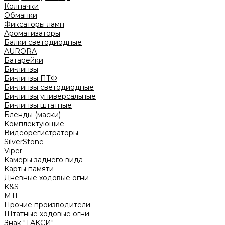
Колпачки
Обманки
Фиксаторы ламп
Ароматизаторы
Балки светодиодные
AURORA
Батарейки
Би-линзы
Би-линзы ПТФ
Би-линзы светодиодные
Би-линзы универсальные
Би-линзы штатные
Бленды (маски)
Комплектующие
Видеорегистраторы
SilverStone
Viper
Камеры заднего вида
Карты памяти
Дневные ходовые огни
K&S
MTF
Прочие производители
Штатные ходовые огни
Знак "ТАКСИ"