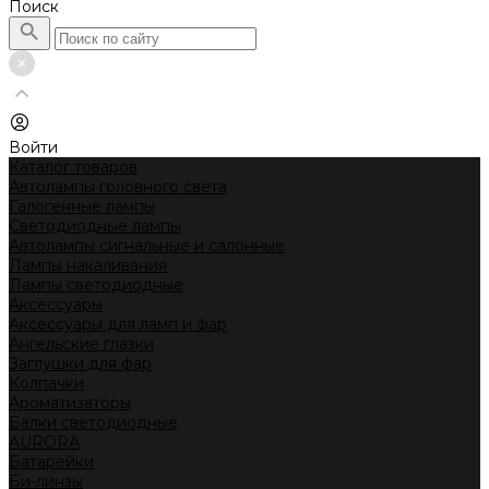
Поиск
Войти
Каталог товаров
Автолампы головного света
Галогенные лампы
Светодиодные лампы
Автолампы сигнальные и салонные
Лампы накаливания
Лампы светодиодные
Аксессуары
Аксессуары для ламп и фар
Ангельские глазки
Заглушки для фар
Колпачки
Ароматизаторы
Балки светодиодные
AURORA
Батарейки
Би-линзы