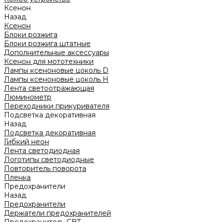
Ксенон
Назад
Ксенон
Блоки розжига
Блоки розжига штатные
Дополнительные аксессуары
Ксенон для мототехники
Лампы ксеноновые цоколь D
Лампы ксеноновые цоколь H
Лента светоотражающая
Люминометр
Переходники прикуривателя
Подсветка декоративная
Назад
Подсветка декоративная
Гибкий неон
Лента светодиодная
Логотипы светодиодные
Повторитель поворота
Пленка
Предохранители
Назад
Предохранители
Держатели предохранителей