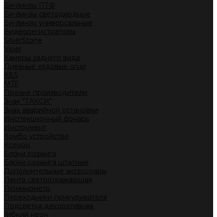
Би-линзы ПТФ
Би-линзы светодиодные
Би-линзы универсальные
Видеорегистраторы
SilverStone
Viper
Камеры заднего вида
Дневные ходовые огни
K&S
MTF
Прочие производители
Знак "ТАКСИ"
Знак аварийной остановки
Инспекционный фонарь
Инструмент
Комбо устройство
Ксенон
Блоки розжига
Блоки розжига штатные
Дополнительные аксессуары
Лента светоотражающая
Люминометр
Переходники прикуривателя
Подсветка декоративная
Гибкий неон