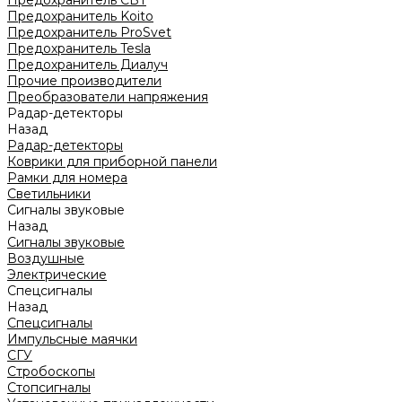
Предохранитель CBT
Предохранитель Koito
Предохранитель ProSvet
Предохранитель Tesla
Предохранитель Диалуч
Прочие производители
Преобразователи напряжения
Радар-детекторы
Назад
Радар-детекторы
Коврики для приборной панели
Рамки для номера
Светильники
Сигналы звуковые
Назад
Сигналы звуковые
Воздушные
Электрические
Спецсигналы
Назад
Спецсигналы
Импульсные маячки
СГУ
Стробоскопы
Стопсигналы