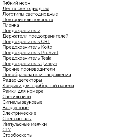
Гибкий неон
Лента светодиодная
Логотипы светодиодные
Повторитель поворота
Пленка
Предохранители
Держатели предохранителей
Предохранитель CBT
Предохранитель Koito
Предохранитель ProSvet
Предохранитель Tesla
Предохранитель Диалуч
Прочие производители
Преобразователи напряжения
Радар-детекторы
Коврики для приборной панели
Рамки для номера
Светильники
Сигналы звуковые
Воздушные
Электрические
Спецсигналы
Импульсные маячки
СГУ
Стробоскопы