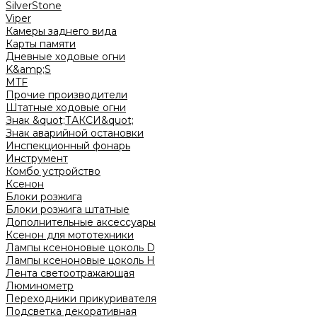
SilverStone
Viper
Камеры заднего вида
Карты памяти
Дневные ходовые огни
K&amp;S
MTF
Прочие производители
Штатные ходовые огни
Знак &quot;ТАКСИ&quot;
Знак аварийной остановки
Инспекционный фонарь
Инструмент
Комбо устройство
Ксенон
Блоки розжига
Блоки розжига штатные
Дополнительные аксессуары
Ксенон для мототехники
Лампы ксеноновые цоколь D
Лампы ксеноновые цоколь H
Лента светоотражающая
Люминометр
Переходники прикуривателя
Подсветка декоративная