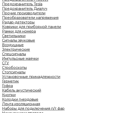
Предохранитель Tesla
Предохранитель Диалуч
Прочие производители
Преобразователи напряжения
Радар-детекторы
Коврики для приборной панели
Рамки для номера
Светильники
Сигналы звуковые
Воздушные
Электрические
Спецсигналы
Импульсные маячки
СГУ
Стробоскопы
Стопсигналы
Установочные принадлежности
Герметик
Гофра
Кабель акустический
Кнопки
Колодки гнездовые
Лента изоляционная
Наборы для подключения п/т фар