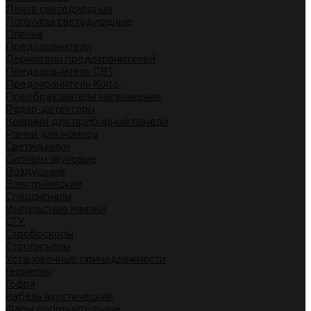
Лента светодиодная
Логотипы светодиодные
Пленка
Предохранители
Держатели предохранителей
Предохранитель CBT
Предохранитель Koito
Преобразователи напряжения
Радар-детекторы
Коврики для приборной панели
Рамки для номера
Светильники
Сигналы звуковые
Воздушные
Электрические
Спецсигналы
Импульсные маячки
СГУ
Стробоскопы
Стопсигналы
Установочные принадлежности
Герметик
Гофра
Кабель акустический
Фары дополнительные