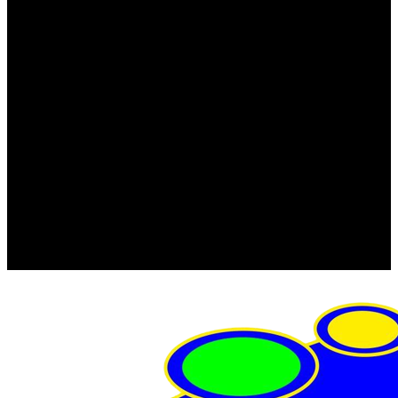
FRISTOM (Польша)
MTF
ORPRO
WAS (Польша)
РОССИЯ
Фонарь освещения номерного знака
Штатные фары и фонари
Щетки стеклоочистителя
Сервис
Акции
Компания
Отзывы
Политика конфиденциальности
Контакты
Помощь
Условия оплаты
Условия доставки