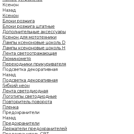
Ксенон
Назад
Ксенон
Блоки розжига
Блоки розжига штатные
Дополнительные аксессуары
Ксенон для мототехники
Лампы ксеноновые цоколь D
Лампы ксеноновые цоколь H
Лента светоотражающая
Люминометр
Переходники прикуривателя
Подсветка декоративная
Назад
Подсветка декоративная
Гибкий неон
Лента светодиодная
Логотипы светодиодные
Повторитель поворота
Пленка
Предохранители
Назад
Предохранители
Держатели предохранителей