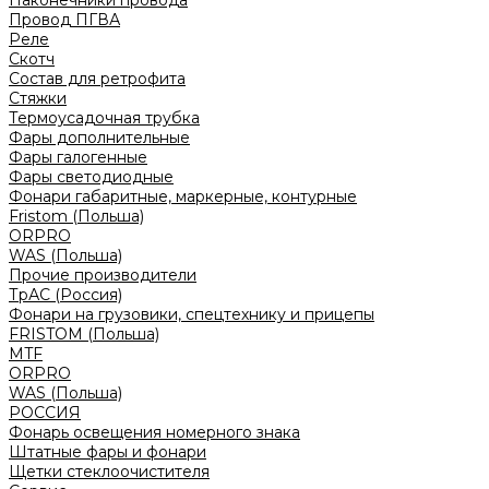
Наконечники провода
Провод ПГВА
Реле
Скотч
Состав для ретрофита
Стяжки
Термоусадочная трубка
Фары дополнительные
Фары галогенные
Фары светодиодные
Фонари габаритные, маркерные, контурные
Fristom (Польша)
ORPRO
WAS (Польша)
Прочие производители
ТрАС (Россия)
Фонари на грузовики, спецтехнику и прицепы
FRISTOM (Польша)
MTF
ORPRO
WAS (Польша)
РОССИЯ
Фонарь освещения номерного знака
Штатные фары и фонари
Щетки стеклоочистителя