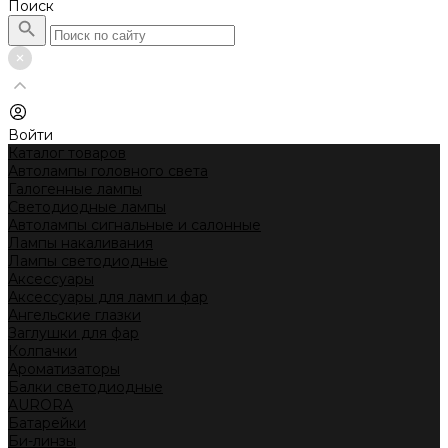
Поиск
Войти
Каталог товаров
Автолампы головного света
Галогенные лампы
Светодиодные лампы
Автолампы сигнальные и салонные
Лампы накаливания
Лампы светодиодные
Аксессуары
Аксессуары для ламп и фар
Ангельские глазки
Заглушки для фар
Колпачки
Ароматизаторы
Балки светодиодные
AURORA
Батарейки
Би-линзы