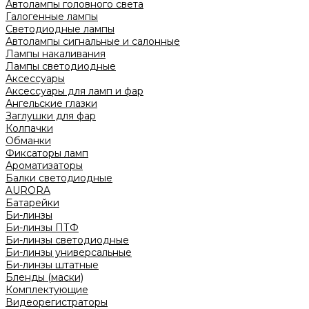
Автолампы головного света
Галогенные лампы
Светодиодные лампы
Автолампы сигнальные и салонные
Лампы накаливания
Лампы светодиодные
Аксессуары
Аксессуары для ламп и фар
Ангельские глазки
Заглушки для фар
Колпачки
Обманки
Фиксаторы ламп
Ароматизаторы
Балки светодиодные
AURORA
Батарейки
Би-линзы
Би-линзы ПТФ
Би-линзы светодиодные
Би-линзы универсальные
Би-линзы штатные
Бленды (маски)
Комплектующие
Видеорегистраторы