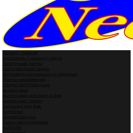
Каталог товаров
Автолампы головного света
Галогенные лампы
Светодиодные лампы
Автолампы сигнальные и салонные
Лампы накаливания
Лампы светодиодные
Аксессуары
Аксессуары для ламп и фар
Ангельские глазки
Заглушки для фар
Колпачки
Ароматизаторы
Балки светодиодные
AURORA