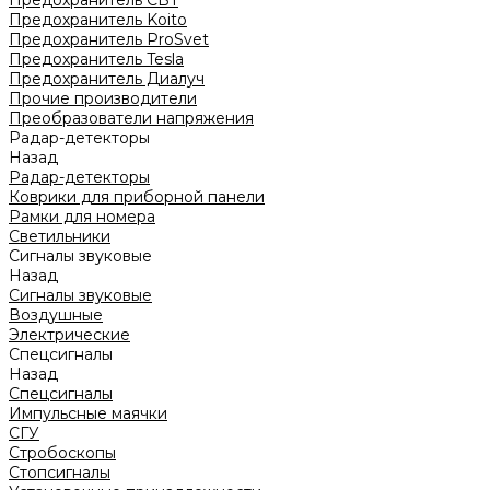
Предохранитель CBT
Предохранитель Koito
Предохранитель ProSvet
Предохранитель Tesla
Предохранитель Диалуч
Прочие производители
Преобразователи напряжения
Радар-детекторы
Назад
Радар-детекторы
Коврики для приборной панели
Рамки для номера
Светильники
Сигналы звуковые
Назад
Сигналы звуковые
Воздушные
Электрические
Спецсигналы
Назад
Спецсигналы
Импульсные маячки
СГУ
Стробоскопы
Стопсигналы