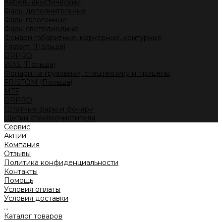
Кабель акустический
Фары дополнительные
Фары галогенные
Фары светодиодные
Фонари габаритные, маркерные, контурные
Fristom (Польша)
ORPRO
WAS (Польша)
Фонари на грузовики, спецтехнику и прицепы
FRISTOM (Польша)
MTF
ORPRO
Штатные фары и фонари
Щетки стеклоочистителя
Сервис
Акции
Компания
Отзывы
Политика конфиденциальности
Контакты
Помощь
Условия оплаты
Условия доставки
...
Каталог товаров