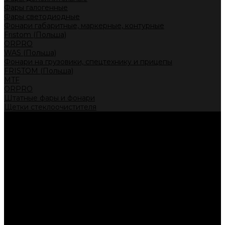
Фары галогенные
Фары светодиодные
Фонари габаритные, маркерные, контурные
Fristom (Польша)
ORPRO
WAS (Польша)
Фонари на грузовики, спецтехнику и прицепы
FRISTOM (Польша)
MTF
ORPRO
Штатные фары и фонари
Щетки стеклоочистителя
Сервис
Акции
Компания
Отзывы
Политика конфиденциальности
Контакты
Помощь
Условия оплаты
Условия доставки
...
Каталог товаров
Автолампы головного света
Галогенные лампы