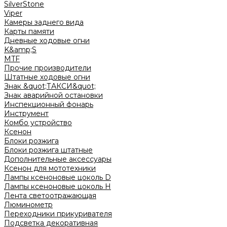
SilverStone
Viper
Камеры заднего вида
Карты памяти
Дневные ходовые огни
K&amp;S
MTF
Прочие производители
Штатные ходовые огни
Знак &quot;ТАКСИ&quot;
Знак аварийной остановки
Инспекционный фонарь
Инструмент
Комбо устройство
Ксенон
Блоки розжига
Блоки розжига штатные
Дополнительные аксессуары
Ксенон для мототехники
Лампы ксеноновые цоколь D
Лампы ксеноновые цоколь H
Лента светоотражающая
Люминометр
Переходники прикуривателя
Подсветка декоративная