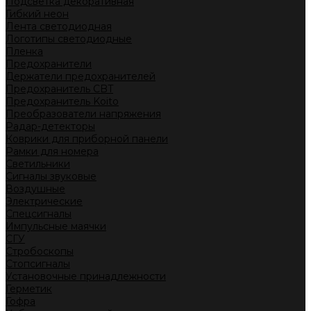
Подсветка декоративная
Гибкий неон
Лента светодиодная
Логотипы светодиодные
Пленка
Предохранители
Держатели предохранителей
Предохранитель CBT
Предохранитель Koito
Преобразователи напряжения
Радар-детекторы
Коврики для приборной панели
Рамки для номера
Светильники
Сигналы звуковые
Воздушные
Электрические
Спецсигналы
Импульсные маячки
СГУ
Стробоскопы
Стопсигналы
Установочные принадлежности
Герметик
Гофра