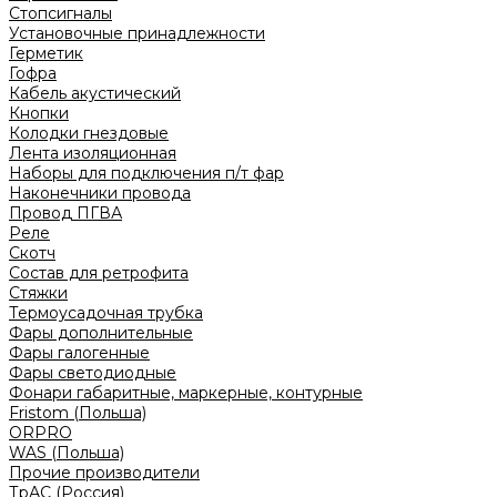
Стопсигналы
Установочные принадлежности
Герметик
Гофра
Кабель акустический
Кнопки
Колодки гнездовые
Лента изоляционная
Наборы для подключения п/т фар
Наконечники провода
Провод ПГВА
Реле
Скотч
Состав для ретрофита
Стяжки
Термоусадочная трубка
Фары дополнительные
Фары галогенные
Фары светодиодные
Фонари габаритные, маркерные, контурные
Fristom (Польша)
ORPRO
WAS (Польша)
Прочие производители
ТрАС (Россия)