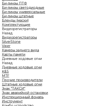
Би-линзы ПТФ
Би-линзы светодиодные
Би-линзы универсальные
Би-линзы штатные
Бленды (маски)
Комплектующие
Видеорегистраторы
Назад
Видеорегистраторы
SilverStone
Viper
Камеры заднего вида
Карты памяти
Дневные ходовые огни
Назад
Дневные ходовые огни
K&S
MTF
Прочие производители
Штатные ходовые огни
Знак "ТАКСИ"
Знак аварийной остановки
Инспекционный фонарь
Инструмент
Комбо устройство