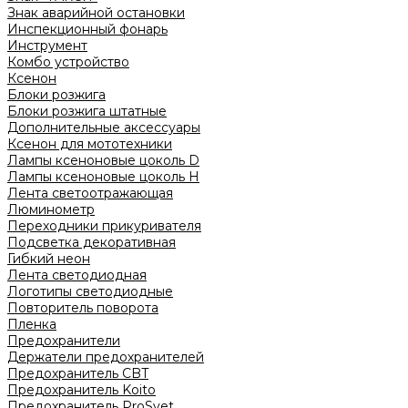
Знак аварийной остановки
Инспекционный фонарь
Инструмент
Комбо устройство
Ксенон
Блоки розжига
Блоки розжига штатные
Дополнительные аксессуары
Ксенон для мототехники
Лампы ксеноновые цоколь D
Лампы ксеноновые цоколь H
Лента светоотражающая
Люминометр
Переходники прикуривателя
Подсветка декоративная
Гибкий неон
Лента светодиодная
Логотипы светодиодные
Повторитель поворота
Пленка
Предохранители
Держатели предохранителей
Предохранитель CBT
Предохранитель Koito
Предохранитель ProSvet