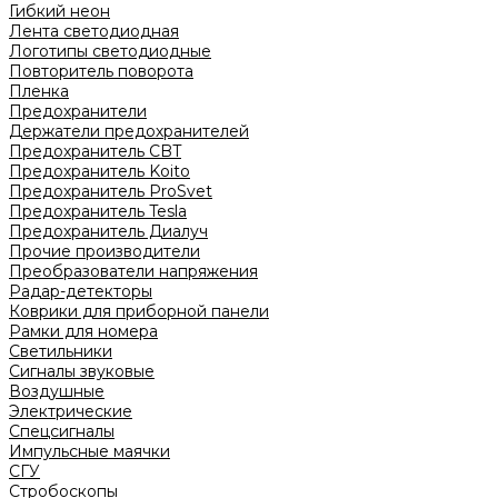
Гибкий неон
Лента светодиодная
Логотипы светодиодные
Повторитель поворота
Пленка
Предохранители
Держатели предохранителей
Предохранитель CBT
Предохранитель Koito
Предохранитель ProSvet
Предохранитель Tesla
Предохранитель Диалуч
Прочие производители
Преобразователи напряжения
Радар-детекторы
Коврики для приборной панели
Рамки для номера
Светильники
Сигналы звуковые
Воздушные
Электрические
Спецсигналы
Импульсные маячки
СГУ
Стробоскопы