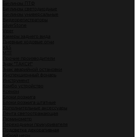
Би-линзы ПТФ
Би-линзы светодиодные
Би-линзы универсальные
Видеорегистраторы
SilverStone
Viper
Камеры заднего вида
Дневные ходовые огни
K&S
MTF
Прочие производители
Знак "ТАКСИ"
Знак аварийной остановки
Инспекционный фонарь
Инструмент
Комбо устройство
Ксенон
Блоки розжига
Блоки розжига штатные
Дополнительные аксессуары
Лента светоотражающая
Люминометр
Переходники прикуривателя
Подсветка декоративная
Гибкий неон