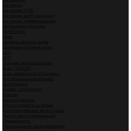
Батарейки
Би-линзы
Би-линзы ПТФ
Би-линзы светодиодные
Би-линзы универсальные
Видеорегистраторы
SilverStone
Viper
Камеры заднего вида
Дневные ходовые огни
K&S
MTF
Прочие производители
Знак "ТАКСИ"
Знак аварийной остановки
Инспекционный фонарь
Инструмент
Комбо устройство
Ксенон
Блоки розжига
Блоки розжига штатные
Дополнительные аксессуары
Лента светоотражающая
Люминометр
Переходники прикуривателя