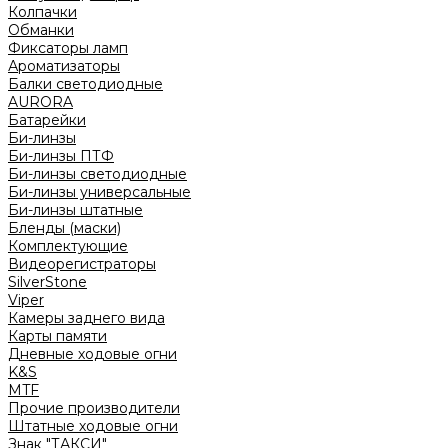
Колпачки
Обманки
Фиксаторы ламп
Ароматизаторы
Балки светодиодные
AURORA
Батарейки
Би-линзы
Би-линзы ПТФ
Би-линзы светодиодные
Би-линзы универсальные
Би-линзы штатные
Бленды (маски)
Комплектующие
Видеорегистраторы
SilverStone
Viper
Камеры заднего вида
Карты памяти
Дневные ходовые огни
K&S
MTF
Прочие производители
Штатные ходовые огни
Знак "ТАКСИ"