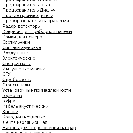
Предохранитель Tesla
Предохранитель Диалуч
Прочие производители
Преобразователи напряжения
Радар-детекторы
Коврики для приборной панели
Рамки для номера
Светильники
Сигналы звуковые
Воздушные
Электрические
Спецсигналы
Импульсные маячки
СГУ
Стробоскопы
Стопсигналы
Установочные принадлежности
Герметик
Гофра
Кабель акустический
Кнопки
Колодки гнездовые
Лента изоляционная
Наборы для подключения п/т фар