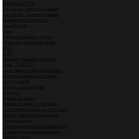
Би-линзы ПТФ
Би-линзы светодиодные
Би-линзы универсальные
Видеорегистраторы
SilverStone
Viper
Камеры заднего вида
Дневные ходовые огни
K&S
MTF
Прочие производители
Знак "ТАКСИ"
Знак аварийной остановки
Инспекционный фонарь
Инструмент
Комбо устройство
Ксенон
Блоки розжига
Блоки розжига штатные
Дополнительные аксессуары
Лента светоотражающая
Люминометр
Переходники прикуривателя
Подсветка декоративная
Гибкий неон