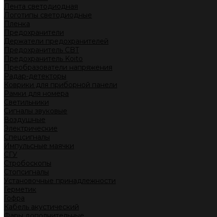
Лента светодиодная
Логотипы светодиодные
Пленка
Предохранители
Держатели предохранителей
Предохранитель CBT
Предохранитель Koito
Преобразователи напряжения
Радар-детекторы
Коврики для приборной панели
Рамки для номера
Светильники
Сигналы звуковые
Воздушные
Электрические
Спецсигналы
Импульсные маячки
СГУ
Стробоскопы
Стопсигналы
Установочные принадлежности
Герметик
Гофра
Кабель акустический
Фары дополнительные