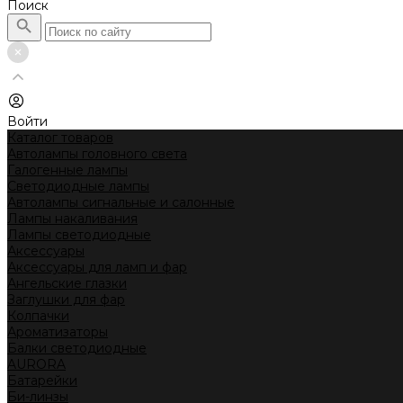
Поиск
Войти
Каталог товаров
Автолампы головного света
Галогенные лампы
Светодиодные лампы
Автолампы сигнальные и салонные
Лампы накаливания
Лампы светодиодные
Аксессуары
Аксессуары для ламп и фар
Ангельские глазки
Заглушки для фар
Колпачки
Ароматизаторы
Балки светодиодные
AURORA
Батарейки
Би-линзы