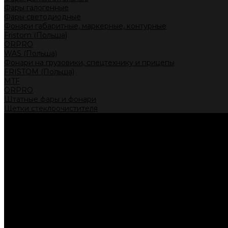
Фары галогенные
Фары светодиодные
Фонари габаритные, маркерные, контурные
Fristom (Польша)
ORPRO
WAS (Польша)
Фонари на грузовики, спецтехнику и прицепы
FRISTOM (Польша)
MTF
ORPRO
Штатные фары и фонари
Щетки стеклоочистителя
Сервис
Акции
Компания
Отзывы
Политика конфиденциальности
Контакты
Помощь
Условия оплаты
Условия доставки
...
Каталог товаров
Автолампы головного света
Галогенные лампы