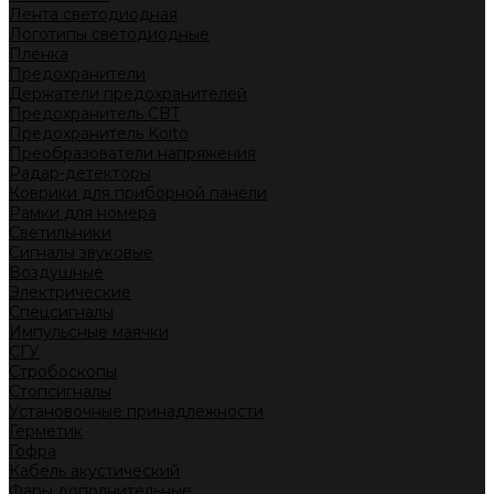
Лента светодиодная
Логотипы светодиодные
Пленка
Предохранители
Держатели предохранителей
Предохранитель CBT
Предохранитель Koito
Преобразователи напряжения
Радар-детекторы
Коврики для приборной панели
Рамки для номера
Светильники
Сигналы звуковые
Воздушные
Электрические
Спецсигналы
Импульсные маячки
СГУ
Стробоскопы
Стопсигналы
Установочные принадлежности
Герметик
Гофра
Кабель акустический
Фары дополнительные