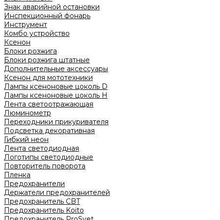
Знак аварийной остановки
Инспекционный фонарь
Инструмент
Комбо устройство
Ксенон
Блоки розжига
Блоки розжига штатные
Дополнительные аксессуары
Ксенон для мототехники
Лампы ксеноновые цоколь D
Лампы ксеноновые цоколь H
Лента светоотражающая
Люминометр
Переходники прикуривателя
Подсветка декоративная
Гибкий неон
Лента светодиодная
Логотипы светодиодные
Повторитель поворота
Пленка
Предохранители
Держатели предохранителей
Предохранитель CBT
Предохранитель Koito
Предохранитель ProSvet