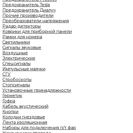
Предохранитель Tesla
Предохранитель Диалуч
Прочие производители
Преобразователи напряжения
Радар-детекторы
Коврики для приборной панели
Рамки для номера
Светильники
Сигналы звуковые
Воздушные
Электрические
Спецсигналы
Импульсные маячки
СГУ
Стробоскопы
Стопсигналы
Установочные принадлежности
Герметик
Гофра
Кабель акустический
Кнопки
Колодки гнездовые
Лента изоляционная
Наборы для подключения п/т фар