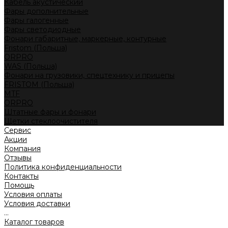
Кабель акустический
Фары дополнительные
Фары галогенные
Фары светодиодные
Фонари габаритные, маркерные, контурные
Fristom (Польша)
ORPRO
WAS (Польша)
Фонари на грузовики, спецтехнику и прицепы
FRISTOM (Польша)
MTF
ORPRO
Штатные фары и фонари
Щетки стеклоочистителя
Сервис
Акции
Компания
Отзывы
Политика конфиденциальности
Контакты
Помощь
Условия оплаты
Условия доставки
...
Каталог товаров