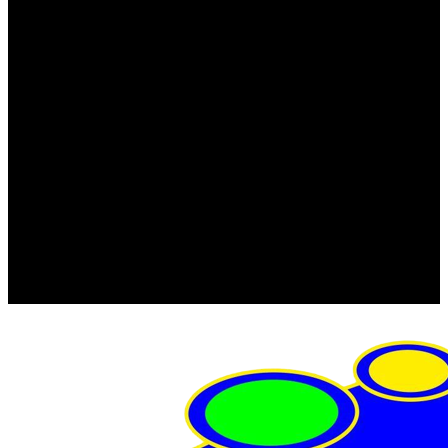
FRISTOM (Польша)
MTF
ORPRO
WAS (Польша)
РОССИЯ
Фонарь освещения номерного знака
Штатные фары и фонари
Щетки стеклоочистителя
Сервис
Акции
Компания
Отзывы
Политика конфиденциальности
Контакты
Помощь
Условия оплаты
Условия доставки