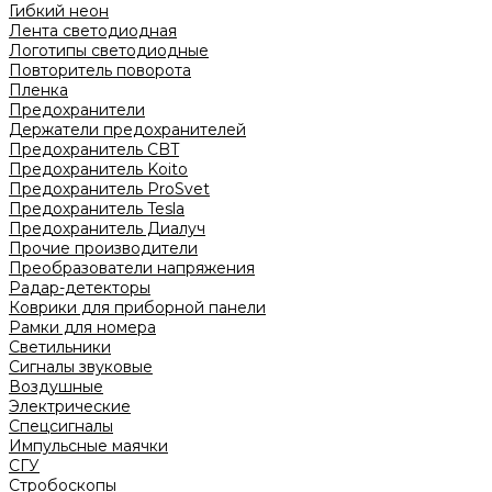
Гибкий неон
Лента светодиодная
Логотипы светодиодные
Повторитель поворота
Пленка
Предохранители
Держатели предохранителей
Предохранитель CBT
Предохранитель Koito
Предохранитель ProSvet
Предохранитель Tesla
Предохранитель Диалуч
Прочие производители
Преобразователи напряжения
Радар-детекторы
Коврики для приборной панели
Рамки для номера
Светильники
Сигналы звуковые
Воздушные
Электрические
Спецсигналы
Импульсные маячки
СГУ
Стробоскопы