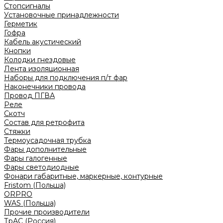
Стопсигналы
Установочные принадлежности
Герметик
Гофра
Кабель акустический
Кнопки
Колодки гнездовые
Лента изоляционная
Наборы для подключения п/т фар
Наконечники провода
Провод ПГВА
Реле
Скотч
Состав для ретрофита
Стяжки
Термоусадочная трубка
Фары дополнительные
Фары галогенные
Фары светодиодные
Фонари габаритные, маркерные, контурные
Fristom (Польша)
ORPRO
WAS (Польша)
Прочие производители
ТрАС (Россия)