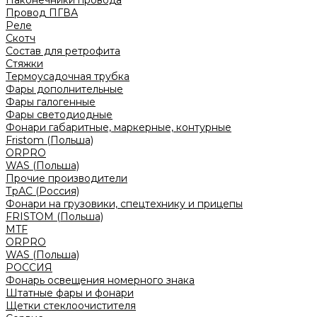
Наконечники провода
Провод ПГВА
Реле
Скотч
Состав для ретрофита
Стяжки
Термоусадочная трубка
Фары дополнительные
Фары галогенные
Фары светодиодные
Фонари габаритные, маркерные, контурные
Fristom (Польша)
ORPRO
WAS (Польша)
Прочие производители
ТрАС (Россия)
Фонари на грузовики, спецтехнику и прицепы
FRISTOM (Польша)
MTF
ORPRO
WAS (Польша)
РОССИЯ
Фонарь освещения номерного знака
Штатные фары и фонари
Щетки стеклоочистителя