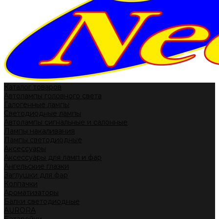
Каталог товаров
Автолампы головного света
Галогенные лампы
Светодиодные лампы
Автолампы сигнальные и салонные
Лампы накаливания
Лампы светодиодные
Аксессуары
Аксессуары для ламп и фар
Ангельские глазки
Заглушки для фар
Колпачки
Ароматизаторы
Балки светодиодные
AURORA