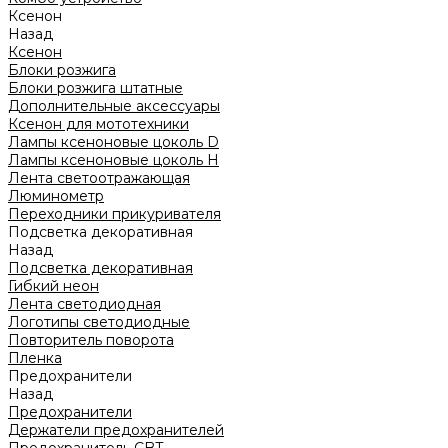
Ксенон
Назад
Ксенон
Блоки розжига
Блоки розжига штатные
Дополнительные аксессуары
Ксенон для мототехники
Лампы ксеноновые цоколь D
Лампы ксеноновые цоколь H
Лента светоотражающая
Люминометр
Переходники прикуривателя
Подсветка декоративная
Назад
Подсветка декоративная
Гибкий неон
Лента светодиодная
Логотипы светодиодные
Повторитель поворота
Пленка
Предохранители
Назад
Предохранители
Держатели предохранителей