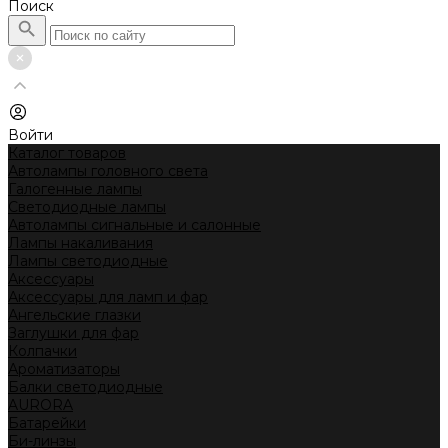
Поиск
Войти
Каталог товаров
Автолампы головного света
Галогенные лампы
Светодиодные лампы
Автолампы сигнальные и салонные
Лампы накаливания
Лампы светодиодные
Аксессуары
Аксессуары для ламп и фар
Ангельские глазки
Заглушки для фар
Колпачки
Ароматизаторы
Балки светодиодные
AURORA
Батарейки
Би-линзы