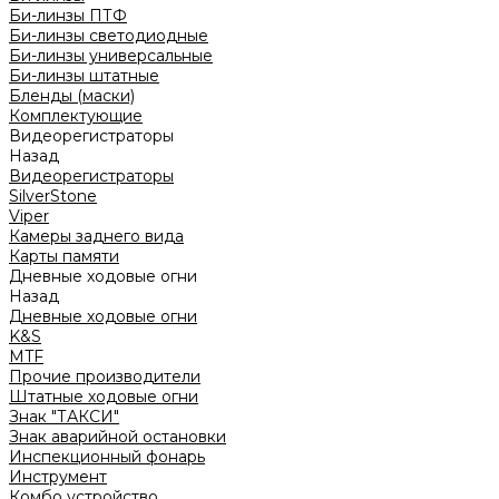
Би-линзы ПТФ
Би-линзы светодиодные
Би-линзы универсальные
Би-линзы штатные
Бленды (маски)
Комплектующие
Видеорегистраторы
Назад
Видеорегистраторы
SilverStone
Viper
Камеры заднего вида
Карты памяти
Дневные ходовые огни
Назад
Дневные ходовые огни
K&S
MTF
Прочие производители
Штатные ходовые огни
Знак "ТАКСИ"
Знак аварийной остановки
Инспекционный фонарь
Инструмент
Комбо устройство