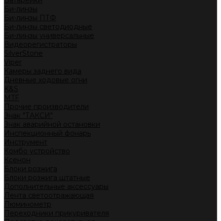
Батарейки
Би-линзы
Би-линзы ПТФ
Би-линзы светодиодные
Би-линзы универсальные
Видеорегистраторы
SilverStone
Viper
Камеры заднего вида
Дневные ходовые огни
K&S
MTF
Прочие производители
Знак "ТАКСИ"
Знак аварийной остановки
Инспекционный фонарь
Инструмент
Комбо устройство
Ксенон
Блоки розжига
Блоки розжига штатные
Дополнительные аксессуары
Лента светоотражающая
Люминометр
Переходники прикуривателя