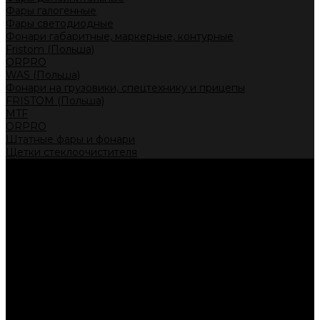
Фары галогенные
Фары светодиодные
Фонари габаритные, маркерные, контурные
Fristom (Польша)
ORPRO
WAS (Польша)
Фонари на грузовики, спецтехнику и прицепы
FRISTOM (Польша)
MTF
ORPRO
Штатные фары и фонари
Щетки стеклоочистителя
Сервис
Акции
Компания
Отзывы
Политика конфиденциальности
Контакты
Помощь
Условия оплаты
Условия доставки
...
Каталог товаров
Автолампы головного света
Галогенные лампы