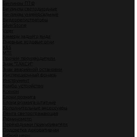
Би-линзы ПТФ
Би-линзы светодиодные
Би-линзы универсальные
Видеорегистраторы
SilverStone
Viper
Камеры заднего вида
Дневные ходовые огни
K&S
MTF
Прочие производители
Знак "ТАКСИ"
Знак аварийной остановки
Инспекционный фонарь
Инструмент
Комбо устройство
Ксенон
Блоки розжига
Блоки розжига штатные
Дополнительные аксессуары
Лента светоотражающая
Люминометр
Переходники прикуривателя
Подсветка декоративная
Гибкий неон