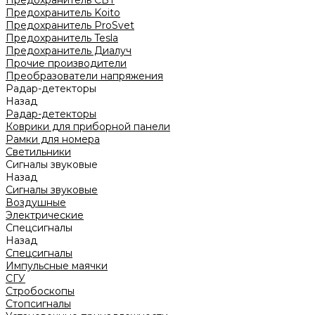
Предохранитель CBT
Предохранитель Koito
Предохранитель ProSvet
Предохранитель Tesla
Предохранитель Диалуч
Прочие производители
Преобразователи напряжения
Радар-детекторы
Назад
Радар-детекторы
Коврики для приборной панели
Рамки для номера
Светильники
Сигналы звуковые
Назад
Сигналы звуковые
Воздушные
Электрические
Спецсигналы
Назад
Спецсигналы
Импульсные маячки
СГУ
Стробоскопы
Стопсигналы