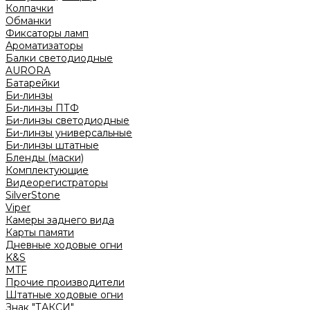
Колпачки
Обманки
Фиксаторы ламп
Ароматизаторы
Балки светодиодные
AURORA
Батарейки
Би-линзы
Би-линзы ПТФ
Би-линзы светодиодные
Би-линзы универсальные
Би-линзы штатные
Бленды (маски)
Комплектующие
Видеорегистраторы
SilverStone
Viper
Камеры заднего вида
Карты памяти
Дневные ходовые огни
K&S
MTF
Прочие производители
Штатные ходовые огни
Знак "ТАКСИ"