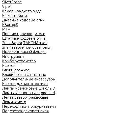
SilverStone
Viper
Камеры заднего вида
Карты памяти
Дневные ходовые огни
K&amp;S
MTF
Прочие производители
Штатные ходовые огни
Знак &quot;ТАКСИ&quot;
Знак аварийной остановки
Инспекционный фонарь
Инструмент
Комбо устройство
Ксенон
Блоки розжига
Блоки розжига штатные
Дополнительные аксессуары
Ксенон для мототехники
Лампы ксеноновые цоколь D
Лампы ксеноновые цоколь H
Лента светоотражающая
Люминометр
Переходники прикуривателя
Подсветка декоративная