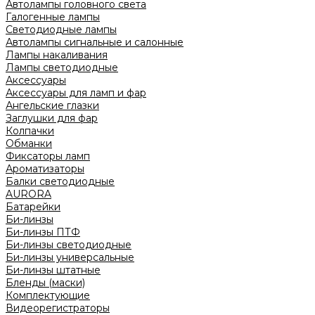
Автолампы головного света
Галогенные лампы
Светодиодные лампы
Автолампы сигнальные и салонные
Лампы накаливания
Лампы светодиодные
Аксессуары
Аксессуары для ламп и фар
Ангельские глазки
Заглушки для фар
Колпачки
Обманки
Фиксаторы ламп
Ароматизаторы
Балки светодиодные
AURORA
Батарейки
Би-линзы
Би-линзы ПТФ
Би-линзы светодиодные
Би-линзы универсальные
Би-линзы штатные
Бленды (маски)
Комплектующие
Видеорегистраторы