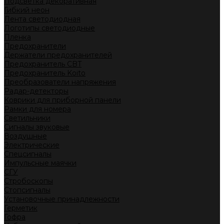
Подсветка декоративная
Гибкий неон
Лента светодиодная
Логотипы светодиодные
Пленка
Предохранители
Держатели предохранителей
Предохранитель CBT
Предохранитель Koito
Преобразователи напряжения
Радар-детекторы
Коврики для приборной панели
Рамки для номера
Светильники
Сигналы звуковые
Воздушные
Электрические
Спецсигналы
Импульсные маячки
СГУ
Стробоскопы
Стопсигналы
Установочные принадлежности
Герметик
Гофра